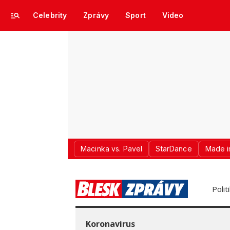
Celebrity
Zprávy
Sport
Video
Macinka vs. Pavel
StarDance
Made i
Polit
Koronavirus