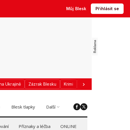
Můj Blesk
Přihlásit se
na Ukrajině
Zázrak Blesku
Krimi
Donald Trump
Sport
i
Blesk tlapky
Další
vání
Příznaky a léčba
ONLINE