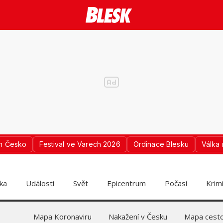
n Česko
Festival ve Varech 2026
Ordinace Blesku
Válka 
ika
Události
Svět
Epicentrum
Počasí
Krim
Mapa Koronaviru
Nakažení v Česku
Mapa cesto