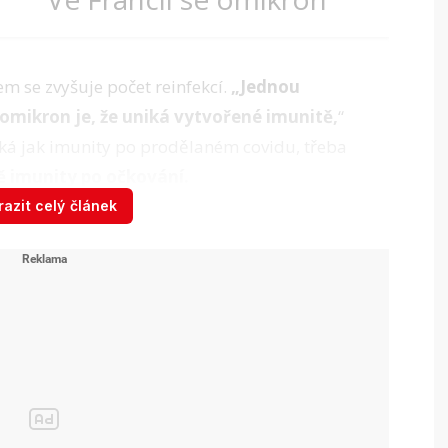
vymkl kontrole
m se zvyšuje počet reinfekcí.
„Jednou
 omikron je, že uniká vytvořené imunitě,
“
ýká jak imunity po prodělaném covidu, třeba
ě imunity po očkování.
azit celý článek
evyhne, i tak Dienstbier doporučuje se variantou
é, jaké bude mít na lidské zdraví trvalé
 aktivně promořit,“
říká Dienstbier.
 se připravuje ...
Videohub