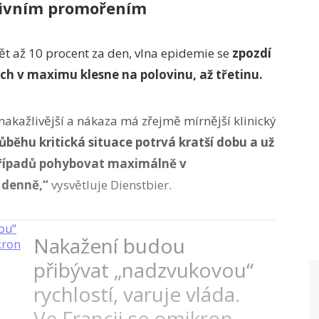
ktivním promořením
pět až 10 procent za den, vlna epidemie se
zpozdí
ch v maximu klesne na polovinu, až třetinu.
akažlivější a nákaza má zřejmě mírnější klinický
ůběhu kritická situace potrvá kratší dobu a už
případů pohybovat maximálně v
h denně,“
vysvětluje Dienstbier.
Nakažení budou
přibývat „nadzvukovou“
rychlostí, varuje vláda.
Ve Francii se omikron