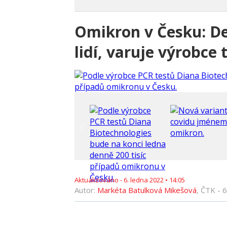
Omikron v Česku: Den
lidí, varuje výrobce
Aktualizováno -
6. ledna 2022
•
14:05
Autor:
Markéta Batulková Mikešová
, ČTK -
6