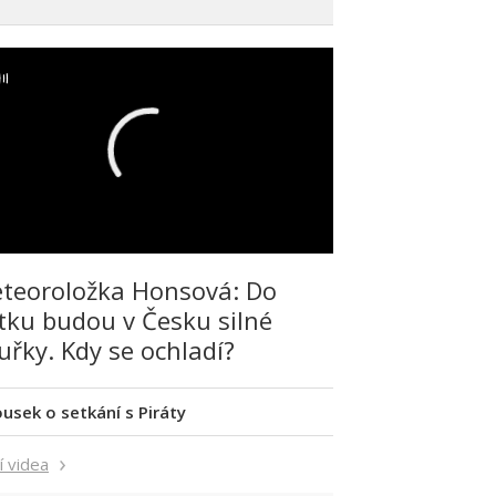
teoroložka Honsová: Do
tku budou v Česku silné
uřky. Kdy se ochladí?
ousek o setkání s Piráty
í videa