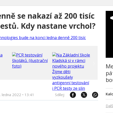
ně se nakazí až 200 tisíc
 testů. Kdy nastane vrchol?
Me
pá
bo
Kal
. ledna 2022
•
13:41
Sdílej:
Dalš