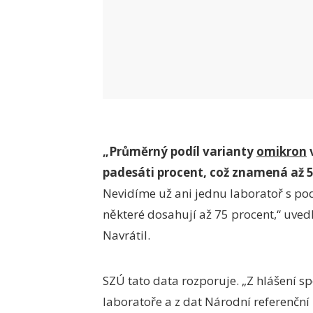
„Průměrný podíl varianty
omikron
v
padesáti procent, což znamená až 5
Nevidíme už ani jednu laboratoř s po
některé dosahují až 75 procent,“ uved
Navrátil.
SZÚ tato data rozporuje. „Z hlášení s
laboratoře a z dat Národní referenčn