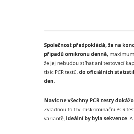
Společnost předpokládá, že na konci
případů omikronu denně,
maximum na
že jej nebudou stíhat ani testovací ka
tisíc PCR testů,
do oficiálních statist
den.
Navíc ne všechny PCR testy dokážou
Zvládnou to tzv. diskriminační PCR tes
variantě,
ideální by byla sekvence
. 