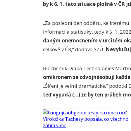
by k 6. 1. tato situace plošně v ČR ji
„Za poslední den odběru, ke kterému 
informací a statistiky, tedy k 5. 1. 202
daným onemocněním v určitém oka
celkově v ČR,“ dodává SZÚ.
Nevylučuje
Biochemik Diana Technologies Martin 
omikronem se zdvojnásobují každé 
„Šíření je velmi dramatické,“ podotkl D
teď vypadá (…) že by ten průběh mo