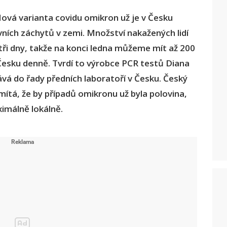
ová varianta covidu omikron už je v Česku
ních záchytů v zemi. Množství nakažených lidí
tři dny, takže na konci ledna můžeme mít až 200
esku denně. Tvrdí to výrobce PCR testů Diana
vá do řady předních laboratoří v Česku. Český
mítá, že by případů omikronu už byla polovina,
imálně lokálně.