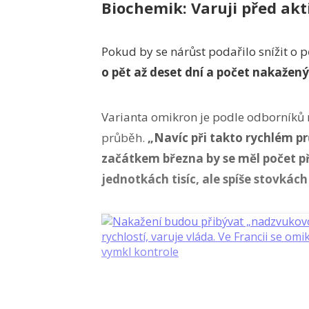
Biochemik: Varuji před a
Pokud by se nárůst podařilo snížit o 
o pět až deset dní a počet nakažený
Varianta omikron je podle odborníků n
průběh.
„Navíc při takto rychlém pr
začátkem března by se měl počet 
jednotkách tisíc, ale spíše stovkác