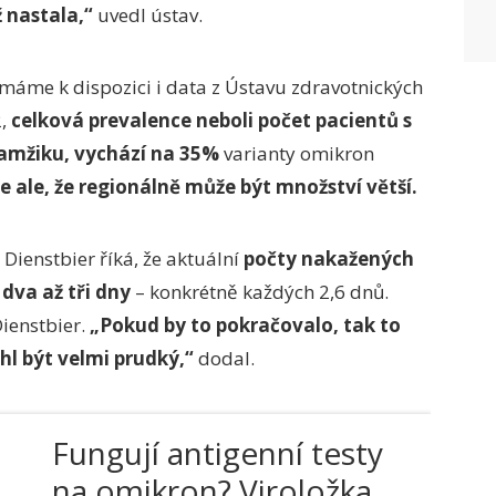
ž nastala,“
uvedl ústav.
máme k dispozici i data z Ústavu zdravotnických
2,
celková prevalence neboli počet pacientů s
mžiku, vychází na 35%
varianty omikron
 ale, že regionálně může být množství větší.
Dienstbier říká, že aktuální
počty nakažených
dva až tři dny
– konkrétně každých 2,6 dnů.
ienstbier.
„Pokud by to pokračovalo, tak to
hl být velmi prudký,“
dodal.
Fungují antigenní testy
na omikron? Viroložka