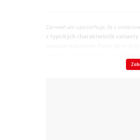
Zároveň ale upozorňuje, že s omikrone
z typických charakteristik varianty
popisuje biochemik. Podle něj se to t
předchozí variantě delta, tak
částečn
Zobr
Byť se většina lidí omikronu zřejmě n
pokud možno nenakazit. Stále není jasn
následky.
„Varoval bych před tím se
Video
Koronavirus: Varianta Omikron
Zdroj: 