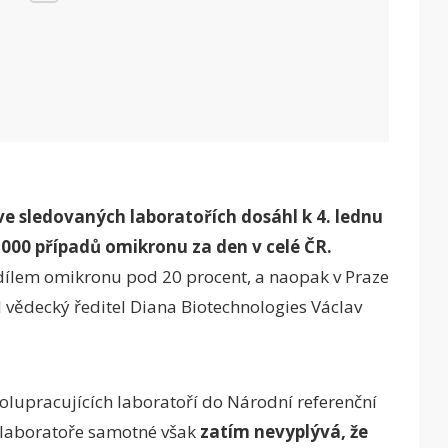
e sledovaných laboratořích dosáhl k 4. lednu
000 případů omikronu za den v celé ČR.
dílem omikronu pod 20 procent, a naopak v Praze
l vědecký ředitel Diana Biotechnologies Václav
polupracujících laboratoří do Národní referenční
í laboratoře samotné však
zatím nevyplývá, že