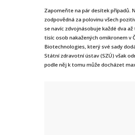
Zapomeňte na pár desítek případů. N
zodpovědná za polovinu všech pozitiv
se navíc zdvojnásobuje každé dva až 
tisíc osob nakažených omikronem v Č
Biotechnologies, který své sady dodá
Státní zdravotní ústav (SZÚ) však od
podle něj k tomu může docházet max