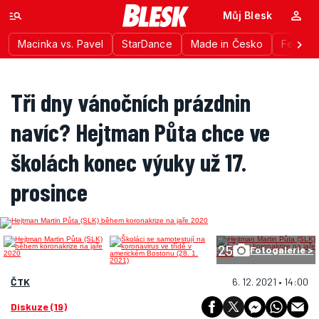
Můj Blesk
Macinka vs. Pavel
StarDance
Made in Česko
Festiva
Tři dny vánočních prázdnin
navíc? Hejtman Půta chce ve
školách konec výuky už 17.
prosince
25
Fotogalerie >
ČTK
6. 12. 2021 • 14:00
Diskuze (19)