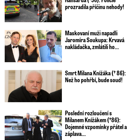
prozradila příčinu nehody!
Maskovaní muži napadli
Jaromíra Soukupa: Krvavá
nakládačka, zmlátili ho…
Smrt Milana Knížáka († 86):
Než ho pohřbí, bude soud!
Poslední rozloučení s
Milanem Knížákem (†86):
Dojemné vzpomínky přátel a
záplava…