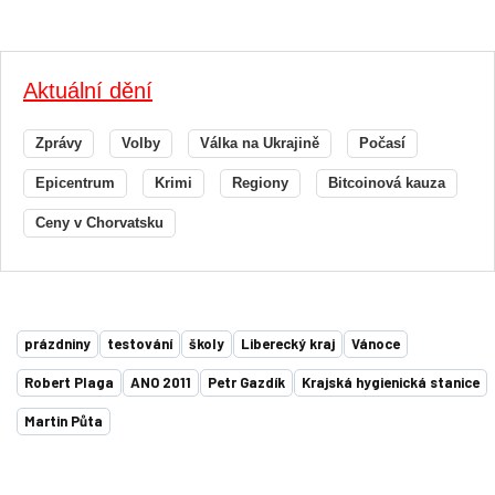
Aktuální dění
Zprávy
Volby
Válka na Ukrajině
Počasí
Epicentrum
Krimi
Regiony
Bitcoinová kauza
Ceny v Chorvatsku
prázdniny
testování
školy
Liberecký kraj
Vánoce
Robert Plaga
ANO 2011
Petr Gazdík
Krajská hygienická stanice
Martin Půta