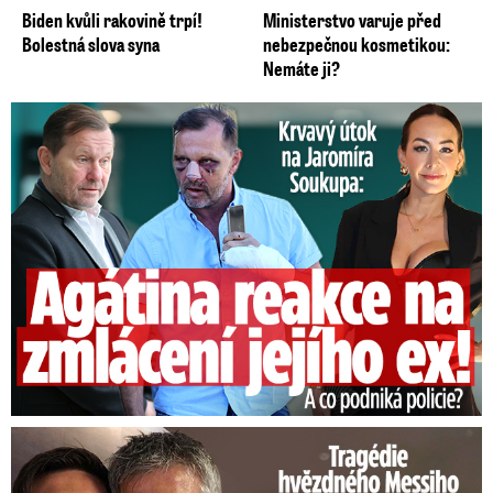
Biden kvůli rakovině trpí!
Ministerstvo varuje před
Bolestná slova syna
nebezpečnou kosmetikou:
Nemáte ji?
Útok na Jaromíra Soukupa: Reakce Agáty na zmlácení jejího ex
Tragédie hvězdného Messiho: Zemřel mu táta (†68)!