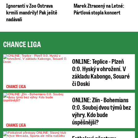
Ignoranti v Zoo Ostrava
Marek Ztracený na Letné:
krmili mandrily! Pak ještě
Pártlová stopla koncert
nadávali
CHANCE LIGA
ONLINE: Teplice - Plzeň
0:0. Hyský v ohrožení. V
základu Kabongo, Souaré
či Doski
CHANCE LIGA
ONLINE: Zlín - Bohemians
0:0. Souboj dvou týmů bez
výhry. Kdo bude
úspěšnější?
CHANCE LIGA