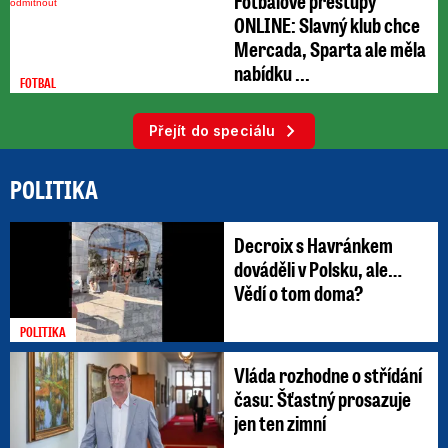
Fotbalové přestupy
ONLINE: Slavný klub chce
Mercada, Sparta ale měla
nabídku ...
FOTBAL
Přejít do speciálu
POLITIKA
Decroix s Havránkem
dováděli v Polsku, ale…
Vědí o tom doma?
POLITIKA
Vláda rozhodne o střídání
času: Šťastný prosazuje
jen ten zimní