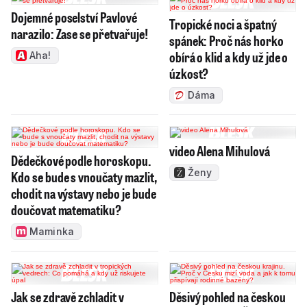
Dojemné poselství Pavlové
Tropické noci a špatný
narazilo: Zase se přetvařuje!
spánek: Proč nás horko
obírá o klid a kdy už jde o
Aha!
úzkost?
Dáma
video Alena Mihulová
Dědečkové podle horoskopu.
Ženy
Kdo se bude s vnoučaty mazlit,
chodit na výstavy nebo je bude
doučovat matematiku?
Maminka
Jak se zdravě zchladit v
Děsivý pohled na českou