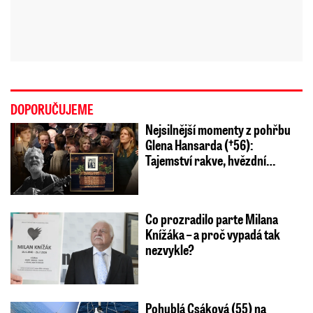
DOPORUČUJEME
Nejsilnější momenty z pohřbu
Glena Hansarda (†56):
Tajemství rakve, hvězdní…
Co prozradilo parte Milana
Knížáka – a proč vypadá tak
nezvykle?
Pohublá Csáková (55) na