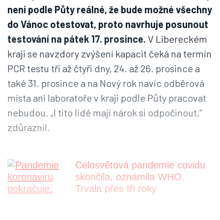
není podle Půty reálné, že bude možné všechny
do Vánoc otestovat, proto navrhuje posunout
testování na pátek 17. prosince.
V Libereckém
kraji se navzdory zvýšení kapacit čeká na termín
PCR testu tři až čtyři dny, 24. až 26. prosince a
také 31. prosince a na Nový rok navíc odběrová
místa ani laboratoře v kraji podle Půty pracovat
nebudou. „I tito lidé mají nárok si odpočinout,“
zdůraznil.
Celosvětová pandemie covidu
skončila, oznámila WHO.
Trvala přes tři roky