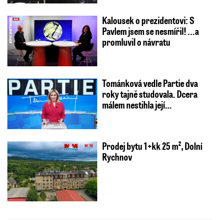
Kalousek o prezidentovi: S
Pavlem jsem se nesmířil! ...a
promluvil o návratu
Tománková vedle Partie dva
roky tajně studovala. Dcera
málem nestihla její…
Prodej bytu 1+kk 25 m², Dolní
Rychnov