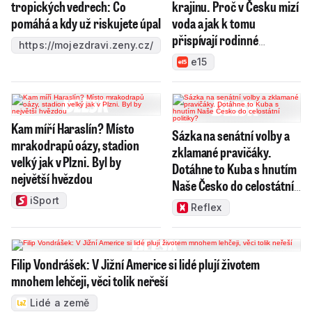
tropických vedrech: Co
krajinu. Proč v Česku mizí
pomáhá a kdy už riskujete úpal
voda a jak k tomu
přispívají rodinné
https://mojezdravi.zeny.cz/
bazény?
e15
Kam míří Haraslín? Místo
Sázka na senátní volby a
mrakodrapů oázy, stadion
zklamané pravičáky.
velký jak v Plzni. Byl by
Dotáhne to Kuba s hnutím
největší hvězdou
Naše Česko do celostátní
politiky?
iSport
Reflex
Filip Vondrášek: V Jižní Americe si lidé plují životem
mnohem lehčeji, věci tolik neřeší
Lidé a země