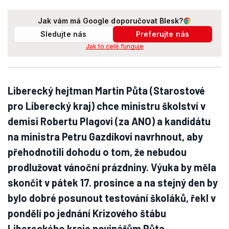
Jak vám má Google doporučovat Blesk?
Sledujte nás
Preferujte nás
Jak to celé funguje
Liberecký hejtman Martin Půta (Starostové
pro Liberecký kraj) chce ministru školství v
demisi Robertu Plagovi (za ANO) a kandidátu
na ministra Petru Gazdíkovi navrhnout, aby
přehodnotili dohodu o tom, že nebudou
prodlužovat vánoční prázdniny. Výuka by měla
skončit v pátek 17. prosince a na stejný den by
bylo dobré posunout testování školáků, řekl v
pondělí po jednání Krizového štábu
Libereckého kraje novinářům Půta.