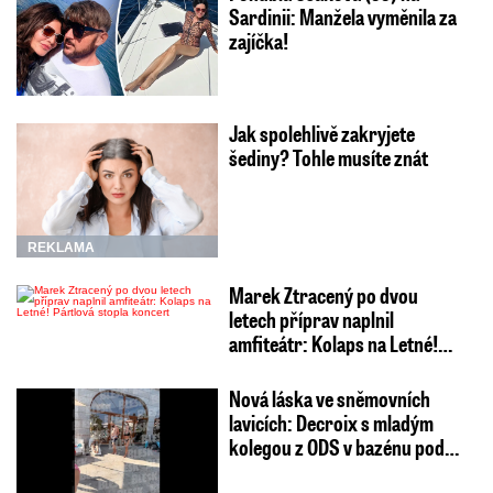
Sardinii: Manžela vyměnila za
zajíčka!
Jak spolehlivě zakryjete
šediny? Tohle musíte znát
REKLAMA
Marek Ztracený po dvou
letech příprav naplnil
amfiteátr: Kolaps na Letné!…
Nová láska ve sněmovních
lavicích: Decroix s mladým
kolegou z ODS v bazénu pod…