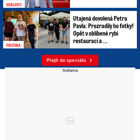
UDÁLOSTI
Utajená dovolená Petra
Pavla: Prozradily ho fotky!
Opět v oblíbené rybí
restauraci a ...
POLITIKA
Přejít do speciálu