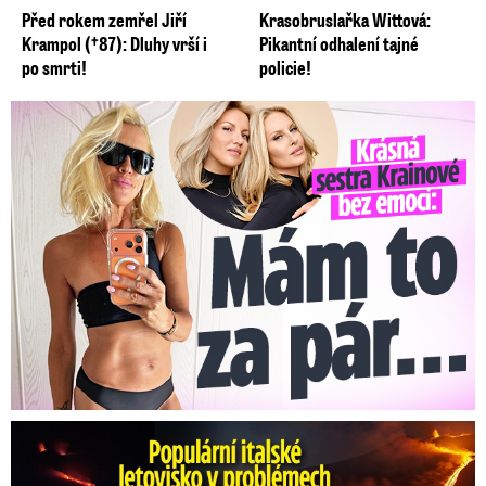
Před rokem zemřel Jiří
Krasobruslařka Wittová:
Krampol (†87): Dluhy vrší i
Pikantní odhalení tajné
po smrti!
policie!
Krásná sestra Krainové bez emocí: Mám to za pár…
Erupce sicilské sopky Etny: Ruší desítky letů