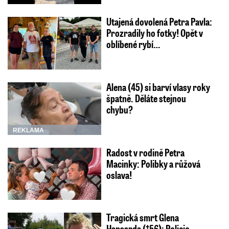
Utajená dovolená Petra Pavla:
Prozradily ho fotky! Opět v
oblíbené rybí…
Alena (45) si barví vlasy roky
špatně. Děláte stejnou
chybu?
REKLAMA
Radost v rodině Petra
Macinky: Polibky a růžová
oslava!
Tragická smrt Glena
Hansarda (†56): Policie