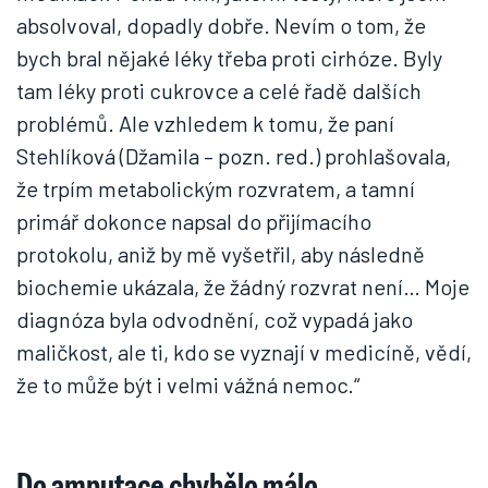
absolvoval, dopadly dobře. Nevím o tom, že
bych bral nějaké léky třeba proti cirhóze. Byly
tam léky proti cukrovce a celé řadě dalších
problémů. Ale vzhledem k tomu, že paní
Stehlíková (Džamila – pozn. red.) prohlašovala,
že trpím metabolickým rozvratem, a tamní
primář dokonce napsal do přijímacího
protokolu, aniž by mě vyšetřil, aby následně
biochemie ukázala, že žádný rozvrat není… Moje
diagnóza byla odvodnění, což vypadá jako
maličkost, ale ti, kdo se vyznají v medicíně, vědí,
že to může být i velmi vážná nemoc.“
Do amputace chybělo málo