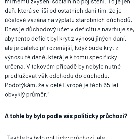
mírnému zvýšení sociálního pojištění. To je jen
daň, která se liší od ostatních daní tím, že je
účelově vázána na výplatu starobních důchodů.
Dnes je důchodový účet v deficitu a navrhuje se,
aby tento deficit byl kryt z výnosů jiných daní,
ale je daleko přirozenější, když bude kryt z
výnosu té daně, která je k tomu specificky
určena. V takovém případě by nebylo nutné
prodlužovat věk odchodu do důchodu.
Podotýkám, že v celé Evropě je těch 65 let
obvyklý průměr.“
A tohle by bylo podle vás politicky průchozí?
„Takhle by bylo politicky průchozí, ale