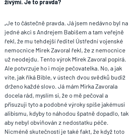
živými. Je to pravda?
„Je to částečně pravda. Já jsem nedávno byl na
jedné akci s Andrejem Babišem a tam veřejně
řekl, že mu tehdejší ředitel Ústřední vojenské
nemocnice Mirek Zavoral řekl, že z nemocnice
už neodejdu. Tento výrok Mirek Zavoral popírá.
Ale potvrzuje ho i moje pečovatelka. No, a jak
víte, jak říká Bible, v ústech dvou svědků budiž
drženo každé slovo. Já mám Mirka Zavorala
docela rád, myslím si, že o mě pečoval a
přisuzuji tyto a podobné výroky spíše jakémusi
alibismu, kdyby to náhodou špatně dopadlo, tak
aby nebyl obviňován z nedostatku péče.
Nicméně skutečností je také fakt, že když toto