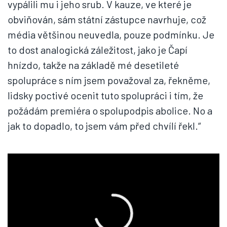
vypálili mu i jeho srub. V kauze, ve které je
obviňován, sám státní zástupce navrhuje, což
média většinou neuvedla, pouze podmínku. Je
to dost analogická záležitost, jako je Čapí
hnízdo, takže na základě mé desetileté
spolupráce s ním jsem považoval za, řekněme,
lidsky poctivé ocenit tuto spolupráci i tím, že
požádám premiéra o spolupodpis abolice. No a
jak to dopadlo, to jsem vám před chvílí řekl.“