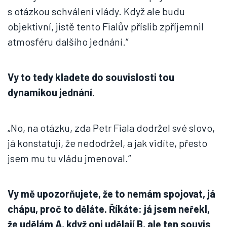
s otázkou schválení vlády. Když ale budu
objektivní, jistě tento Fialův příslib zpříjemnil
atmosféru dalšího jednání.“
Vy to tedy kladete do souvislosti tou
dynamikou jednání.
„No, na otázku, zda Petr Fiala dodržel své slovo,
já konstatuji, že nedodržel, a jak vidíte, přesto
jsem mu tu vládu jmenoval.“
Vy mě upozorňujete, že to nemám spojovat, já
chápu, proč to děláte. Říkáte: já jsem neřekl,
že udělám A, když oni udělají B, ale ten souvis