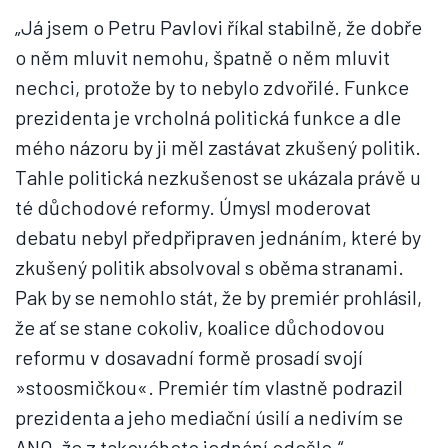
„Já jsem o Petru Pavlovi říkal stabilně, že dobře
o něm mluvit nemohu, špatně o něm mluvit
nechci, protože by to nebylo zdvořilé. Funkce
prezidenta je vrcholná politická funkce a dle
mého názoru by ji měl zastávat zkušený politik.
Tahle politická nezkušenost se ukázala právě u
té důchodové reformy. Úmysl moderovat
debatu nebyl předpřipraven jednáním, které by
zkušený politik absolvoval s oběma stranami.
Pak by se nemohlo stát, že by premiér prohlásil,
že ať se stane cokoliv, koalice důchodovou
reformu v dosavadní formě prosadí svojí
»stoosmičkou«. Premiér tím vlastně podrazil
prezidenta a jeho mediační úsilí a nedivím se
ANO, že z takovéhoto jednání odešlo.“