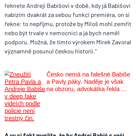
řeknete Andreji Babišovi v době, kdy já Babišovi
nabízím dvakrát za sebou funkci premiéra, on si
řekne: to nepřijmu, protože by Miloš mohl zemřít
nebo být trvale v nemocnici a já bych neměl
podporu. Možná, že tímto výrokem Mirek Zavoral
významně posunul českou historii.“
Česko nemá na falešné Babiše
a Pavly páky. Naděje je však
na obzoru, advokátka řekla ...
A vy si fakt myslíte, že by Andrej Babiš s vaší