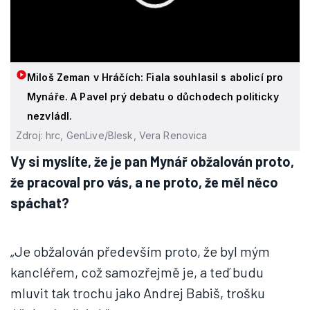
Miloš Zeman v Hráčích: Fiala souhlasil s abolicí pro
Mynáře. A Pavel prý debatu o důchodech politicky
nezvládl.
Zdroj: hrc, GenLive/Blesk, Vera Renovica
Vy si myslíte, že je pan Mynář obžalován proto,
že pracoval pro vás, a ne proto, že měl něco
spáchat?
„Je obžalován především proto, že byl mým
kancléřem, což samozřejmě je, a teď budu
mluvit tak trochu jako Andrej Babiš, trošku