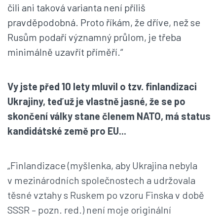
čili ani taková varianta není příliš
pravděpodobná. Proto říkám, že dříve, než se
Rusům podaří významný průlom, je třeba
minimálně uzavřít příměří.“
Vy jste před 10 lety mluvil o tzv. finlandizaci
Ukrajiny, teď už je vlastně jasné, že se po
skončení války stane členem NATO, má status
kandidátské země pro EU...
„Finlandizace (myšlenka, aby Ukrajina nebyla
v mezinárodních společnostech a udržovala
těsné vztahy s Ruskem po vzoru Finska v době
SSSR – pozn. red.) není moje originální