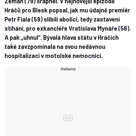
Zeman (79) šrapnel. V nejnovější epizodě
Hráčů pro Blesk popsal, jak mu údajně premiér
Petr Fiala (59) slíbili abolici, tedy zastavení
stíhání, pro exkancléře Vratislava Mynáře (56).
A pak „uhnul“. Bývalá hlava státu v Hráčích
také zavzpomínala na svou nedávnou
hospitalizaci v motolské nemocnici.