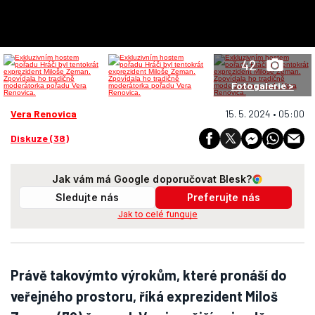
42
Fotogalerie >
Vera Renovica
15. 5. 2024 • 05:00
Diskuze (38)
Jak vám má Google doporučovat Blesk?
Sledujte nás
Preferujte nás
Jak to celé funguje
Právě takovýmto výrokům, které pronáší do
veřejného prostoru, říká exprezident Miloš