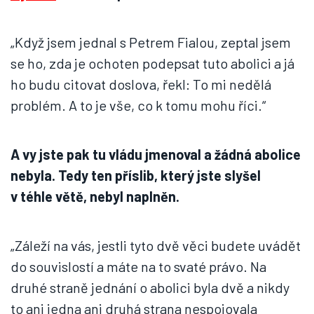
„Když jsem jednal s Petrem Fialou, zeptal jsem
se ho, zda je ochoten podepsat tuto abolici a já
ho budu citovat doslova, řekl: To mi nedělá
problém. A to je vše, co k tomu mohu říci.“
A vy jste pak tu vládu jmenoval a žádná abolice
nebyla. Tedy ten příslib, který jste slyšel
v téhle větě, nebyl naplněn.
„Záleží na vás, jestli tyto dvě věci budete uvádět
do souvislostí a máte na to svaté právo. Na
druhé straně jednání o abolici byla dvě a nikdy
to ani jedna ani druhá strana nespojovala