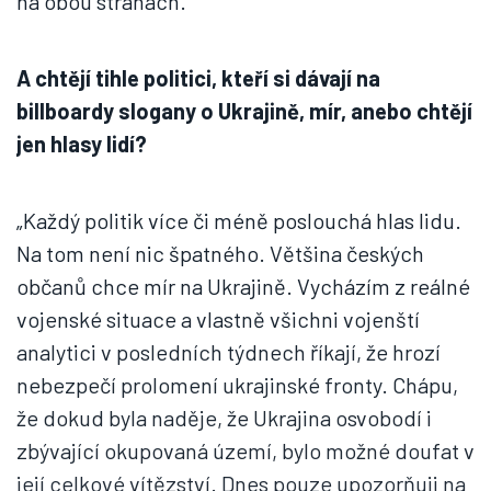
na obou stranách.“
A chtějí tihle politici, kteří si dávají na
billboardy slogany o Ukrajině, mír, anebo chtějí
jen hlasy lidí?
„Každý politik více či méně poslouchá hlas lidu.
Na tom není nic špatného. Většina českých
občanů chce mír na Ukrajině. Vycházím z reálné
vojenské situace a vlastně všichni vojenští
analytici v posledních týdnech říkají, že hrozí
nebezpečí prolomení ukrajinské fronty. Chápu,
že dokud byla naděje, že Ukrajina osvobodí i
zbývající okupovaná území, bylo možné doufat v
její celkové vítězství. Dnes pouze upozorňuji na