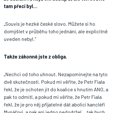
tam přeci byl…
„Souvis je hezké české slovo. Můžete si ho
domýšlet v průběhu toho jednání, ale explicitně
uveden nebyl.“
Takže zákonně jste z obliga.
„Nechci od toho uhnout. Nezapomínejte na tyto
dvě skutečnosti. Pokud mi věříte, že Petr Fiala
řekl, že je ochoten jít do koalice s hnutím ANO, a
pak to odmítl, a pokud mi věříte, že Petr Fiala
řekl, že je pro něj přijatelné dát abolici kancléři
Mynářovi, a pak ani jedno nedodržel… tak bych