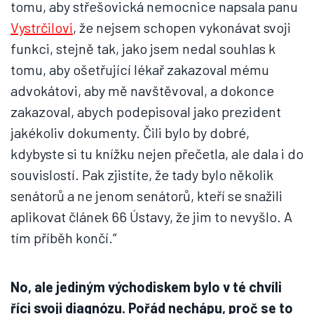
tomu, aby střešovická nemocnice napsala panu
Vystrčilovi
, že nejsem schopen vykonávat svoji
funkci, stejně tak, jako jsem nedal souhlas k
tomu, aby ošetřující lékař zakazoval mému
advokátovi, aby mě navštěvoval, a dokonce
zakazoval, abych podepisoval jako prezident
jakékoliv dokumenty. Čili bylo by dobré,
kdybyste si tu knížku nejen přečetla, ale dala i do
souvislostí. Pak zjistíte, že tady bylo několik
senátorů a ne jenom senátorů, kteří se snažili
aplikovat článek 66 Ústavy, že jim to nevyšlo. A
tím příběh končí.“
No, ale jediným východiskem bylo v té chvíli
říci svoji diagnózu. Pořád nechápu, proč se to