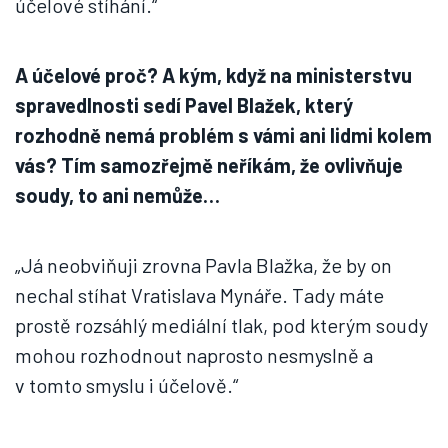
účelové stíhání.“
A účelové proč? A kým, když na ministerstvu
spravedlnosti sedí Pavel Blažek, který
rozhodně nemá problém s vámi ani lidmi kolem
vás? Tím samozřejmě neříkám, že ovlivňuje
soudy, to ani nemůže…
„Já neobviňuji zrovna Pavla Blažka, že by on
nechal stíhat Vratislava Mynáře. Tady máte
prostě rozsáhlý mediální tlak, pod kterým soudy
mohou rozhodnout naprosto nesmyslně a
v tomto smyslu i účelově.“