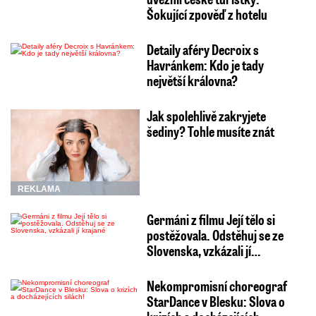
Šokující zpověď z hotelu
Detaily aféry Decroix s
Havránkem: Kdo je tady
největší královna?
Jak spolehlivě zakryjete
šediny? Tohle musíte znát
REKLAMA
Germáni z filmu Její tělo si
postěžovala. Odstěhuj se ze
Slovenska, vzkázali jí…
Nekompromisní choreograf
StarDance v Blesku: Slova o