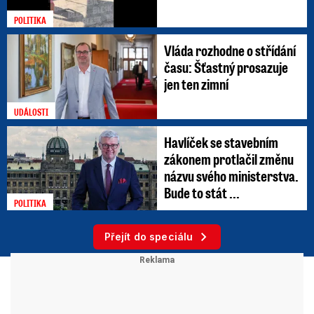
POLITIKA
Vláda rozhodne o střídání
času: Šťastný prosazuje
jen ten zimní
UDÁLOSTI
Havlíček se stavebním
zákonem protlačil změnu
názvu svého ministerstva.
Bude to stát ...
POLITIKA
Přejít do speciálu