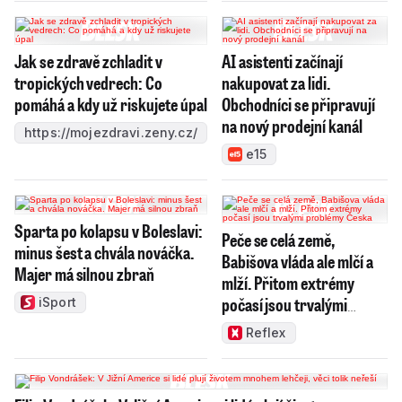
Jak se zdravě zchladit v
AI asistenti začínají
tropických vedrech: Co
nakupovat za lidi.
pomáhá a kdy už riskujete úpal
Obchodníci se připravují
na nový prodejní kanál
https://mojezdravi.zeny.cz/
e15
Sparta po kolapsu v Boleslavi:
Peče se celá země,
minus šest a chvála nováčka.
Babišova vláda ale mlčí a
Majer má silnou zbraň
mlží. Přitom extrémy
počasí jsou trvalými
iSport
problémy Česka
Reflex