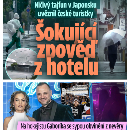
Ničivý tajfun uvěznil české turistky: Šokující zpověď
Na Gáboríka se sypou obvinění z nevěry: Reakce manželky!