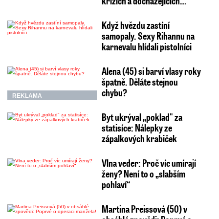
krizích a docházejících…
Když hvězdu zastíní
samopaly. Sexy Rihannu na
karnevalu hlídali pistolníci
Alena (45) si barví vlasy roky
špatně. Děláte stejnou
chybu?
REKLAMA
Byt ukrýval „poklad" za
statisíce: Nálepky ze
zápalkových krabiček
Vlna veder: Proč víc umírají
ženy? Není to o „slabším
pohlaví“
Martina Preissová (50) v