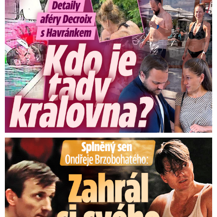
Detaily aféry Decroix s Havránkem: Kdo je tady královna?
Splněný sen Ondřeje Brzobohatého: Zahrál si svého tátu