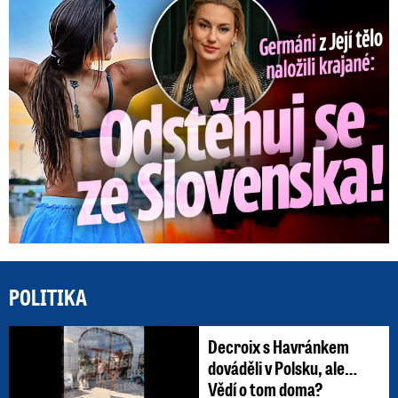
Germáni z Jejího těla: Odstěhuj se, vzkázali jí krajané
POLITIKA
Decroix s Havránkem
dováděli v Polsku, ale…
Vědí o tom doma?