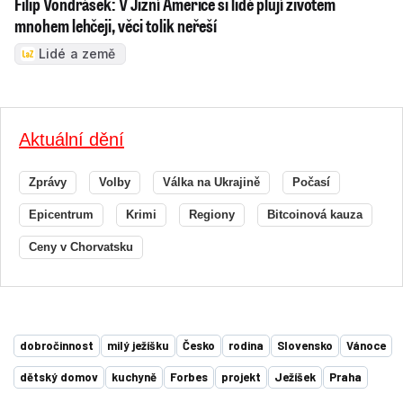
Filip Vondrášek: V Jižní Americe si lidé plují životem
mnohem lehčeji, věci tolik neřeší
Lidé a země
Aktuální dění
Zprávy
Volby
Válka na Ukrajině
Počasí
Epicentrum
Krimi
Regiony
Bitcoinová kauza
Ceny v Chorvatsku
dobročinnost
milý ježíšku
Česko
rodina
Slovensko
Vánoce
dětský domov
kuchyně
Forbes
projekt
Ježíšek
Praha