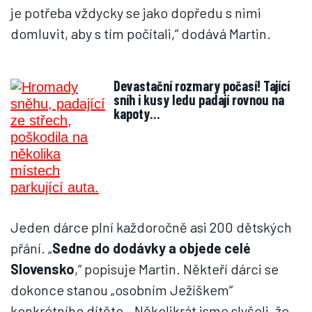
je potřeba vždycky se jako dopředu s nimi
domluvit, aby s tím počítali,“ dodává Martin.
Devastační rozmary počasí! Tající
sníh i kusy ledu padají rovnou na
kapoty…
Jeden dárce plní každoročně asi 200 dětských
přání. „
Sedne do dodávky a objede celé
Slovensko
,“ popisuje Martin. Někteří dárci se
dokonce stanou „osobním Ježíškem“
konkrétního dítěte. „Několikrát jsme slyšeli, že