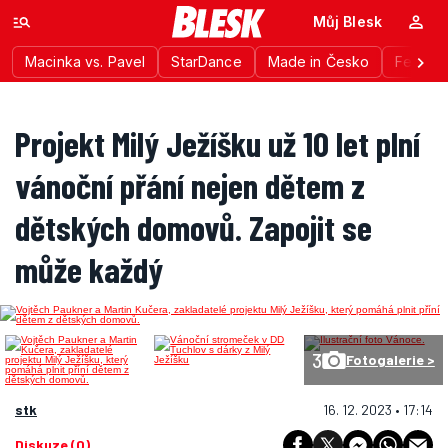
Můj Blesk
Macinka vs. Pavel
StarDance
Made in Česko
Festiva
Projekt Milý Ježíšku už 10 let plní
vánoční přání nejen dětem z
dětských domovů. Zapojit se
může každý
3
Fotogalerie >
stk
16. 12. 2023 • 17:14
Diskuze (0)