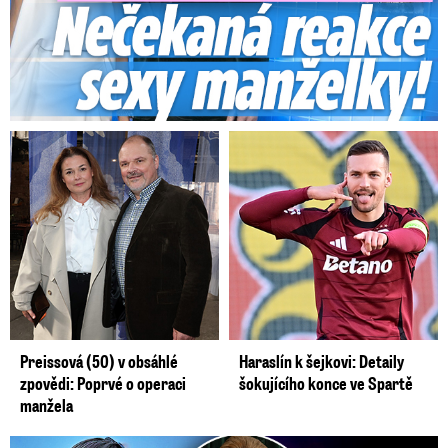
Preissová (50) v obsáhlé
Haraslín k šejkovi: Detaily
zpovědi: Poprvé o operaci
šokujícího konce ve Spartě
manžela