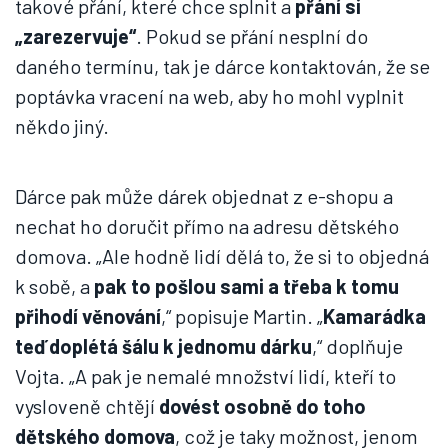
takové přání, které chce splnit a
přání si
„zarezervuje“
. Pokud se přání nesplní do
daného termínu, tak je dárce kontaktován, že se
poptávka vracení na web, aby ho mohl vyplnit
někdo jiný.
Dárce pak může dárek objednat z e-shopu a
nechat ho doručit přímo na adresu dětského
domova. „Ale hodně lidí dělá to, že si to objedná
k sobě, a
pak to pošlou sami a třeba k tomu
přihodí věnování
,“ popisuje Martin. „
Kamarádka
teď doplétá šálu k jednomu dárku
,“ doplňuje
Vojta. „A pak je nemalé množství lidí, kteří to
vysloveně chtějí
dovést osobně do toho
dětského domova
, což je taky možnost, jenom