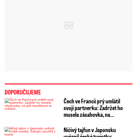
DOPORUČUJEME
Čech ve Francii prý umlátil
svojí partnerku: Zadržet ho
musela zásahovka, na…
Ničivý tajfun v Japonsku
uvěznil české turistky: