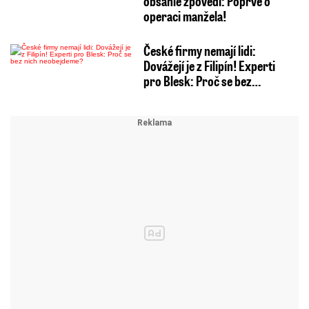
obsáhlé zpovědi: Poprvé o
operaci manžela!
České firmy nemají lidi:
Dovážejí je z Filipín! Experti
pro Blesk: Proč se bez…