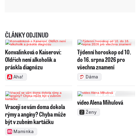
ČLÁNKY ODJINUD
Konvalinková o Kaiserovi:
Týdenní horoskop od 10.
Oldřich není alkoholik a
do 16. srpna 2026 pro
práskla diagnózu
všechna znamení
Aha!
Dáma
video Alena Mihulová
Vracejí se vám doma dokola
Ženy
rýmy a angíny? Chyba může
být v zubním kartáčku
Maminka