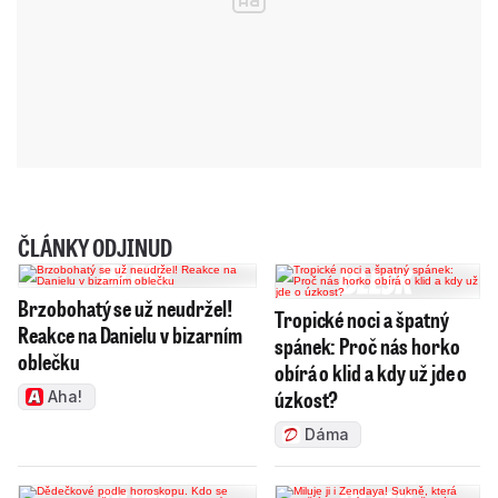
ČLÁNKY ODJINUD
Brzobohatý se už neudržel!
Tropické noci a špatný
Reakce na Danielu v bizarním
spánek: Proč nás horko
oblečku
obírá o klid a kdy už jde o
úzkost?
Aha!
Dáma