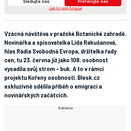
Sledujte nás
Preferujte nás
Jak to celé funguje
Vzácná návštěva v pražské Botanické zahradě.
Novinářka a spisovatelka Lída Rakušanová,
hlas Rádia Svobodná Evropa, držitelka řady
cen, tu 23. června již jako 108. osobnost
vysadila svůj strom – buk. A to v rámci
projektu Kořeny osobnosti. Blesk.cz
exkluzivně sdělila příběh o emigraci a
novinářských začátcích.