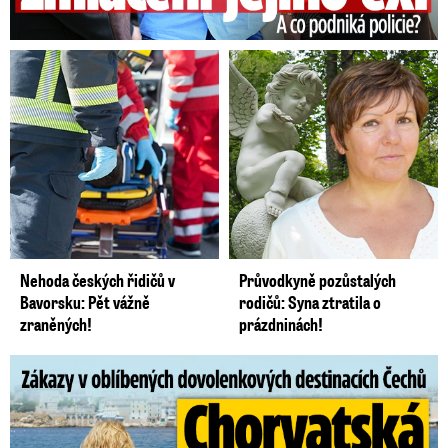
Nehoda českých řidičů v
Průvodkyně pozůstalých
Bavorsku: Pět vážně
rodičů: Syna ztratila o
zraněných!
prázdninách!
Zákazy v dovolenkových rájích: Restrikce proti naháčům!