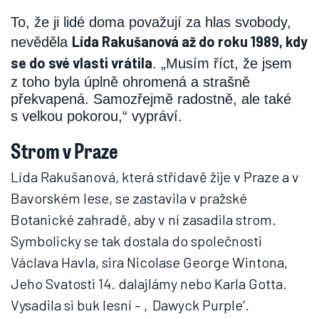
To, že ji lidé doma považují za hlas svobody,
Lída Rakušanová až do roku 1989, kdy
nevěděla
se do své vlasti vrátila
. „Musím říct, že jsem
z toho byla úplně ohromená a strašně
překvapená. Samozřejmě radostně, ale také
s velkou pokorou,“ vypráví.
Strom v Praze
Lída Rakušanová, která střídavě žije v Praze a v
Bavorském lese, se zastavila v pražské
Botanické zahradě, aby v ní zasadila strom.
Symbolicky se tak dostala do společnosti
Václava Havla, sira Nicolase George Wintona,
Jeho Svatosti 14. dalajlámy nebo Karla Gotta.
Vysadila si buk lesní – ‚Dawyck Purple‘.