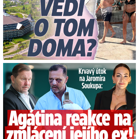
Útok na Jaromíra Soukupa: Reakce Agáty na zmlácení jejího ex