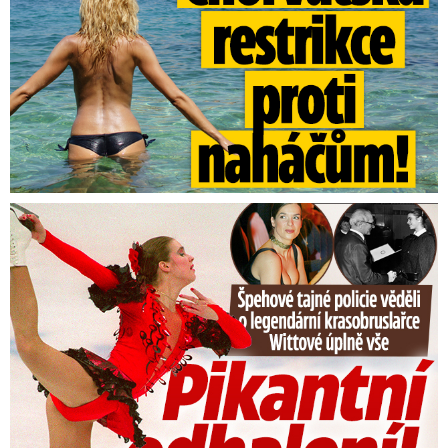
Tajná policie špehovala krasobruslařku Wittovou: Pikantní ...