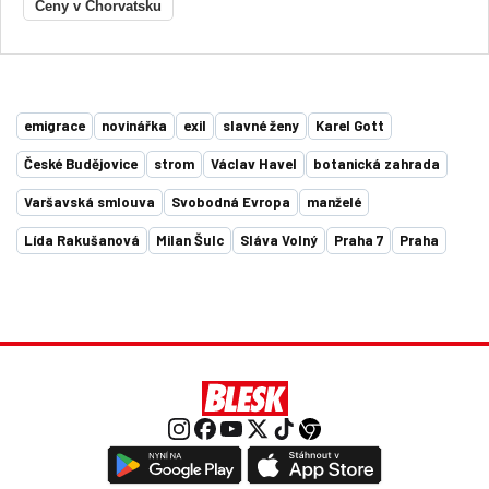
Ceny v Chorvatsku
emigrace
novinářka
exil
slavné ženy
Karel Gott
České Budějovice
strom
Václav Havel
botanická zahrada
Varšavská smlouva
Svobodná Evropa
manželé
Lída Rakušanová
Milan Šulc
Sláva Volný
Praha 7
Praha