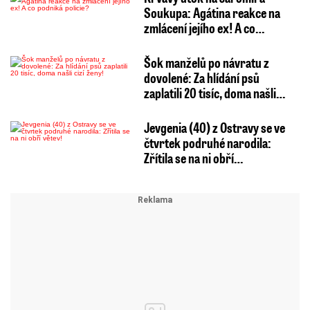
Soukupa: Agátina reakce na
zmlácení jejího ex! A co…
Šok manželů po návratu z
dovolené: Za hlídání psů
zaplatili 20 tisíc, doma našli…
Jevgenia (40) z Ostravy se ve
čtvrtek podruhé narodila:
Zřítila se na ni obří…