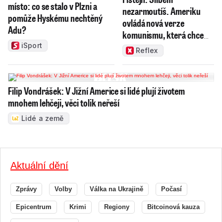
místo: co se stalo v Plzni a
nezarmoutíš. Ameriku
pomůže Hyskému nechtěný
ovládá nová verze
Adu?
komunismu, která chce
měnit zajeté pořádky
iSport
Reflex
Filip Vondrášek: V Jižní Americe si lidé plují životem
mnohem lehčeji, věci tolik neřeší
Lidé a země
Aktuální dění
Zprávy
Volby
Válka na Ukrajině
Počasí
Epicentrum
Krimi
Regiony
Bitcoinová kauza