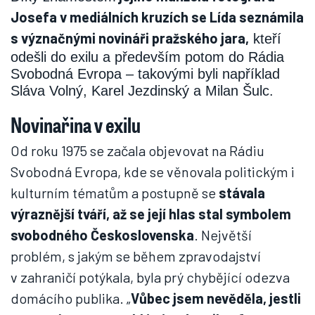
Josefa v mediálních kruzích se Lída seznámila
s význačnými novináři pražského jara,
kteří
odešli do exilu a především potom do Rádia
Svobodná Evropa – takovými byli například
Sláva Volný, Karel Jezdinský a Milan Šulc.
Novinařina v exilu
Od roku 1975 se začala objevovat na Rádiu
Svobodná Evropa, kde se věnovala politickým i
kulturním tématům a postupně se
stávala
výraznější tváří, až se její hlas stal symbolem
svobodného Československa
. Největší
problém, s jakým se během zpravodajství
v zahraničí potýkala, byla prý chybějící odezva
domácího publika. „
Vůbec jsem nevěděla, jestli