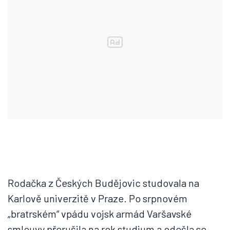
Rodačka z Českých Budějovic studovala na
Karlově univerzitě v Praze. Po srpnovém
„bratrském“ vpádu vojsk armád Varšavské
smlouvy přerušila na rok studium a odešla se