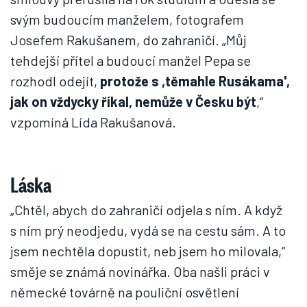
svým budoucím manželem, fotografem
Josefem Rakušanem, do zahraničí. „Můj
tehdejší přítel a budoucí manžel Pepa se
rozhodl odejít,
protože s ,těmahle Rusákama',
jak on vždycky říkal, nemůže v Česku být
,“
vzpomíná Lída Rakušanová.
Láska
„Chtěl, abych do zahraničí odjela s ním. A když
s ním prý neodjedu, vydá se na cestu sám. A to
jsem nechtěla dopustit, neb jsem ho milovala,“
směje se známá novinářka. Oba našli práci v
německé továrně na pouliční osvětlení