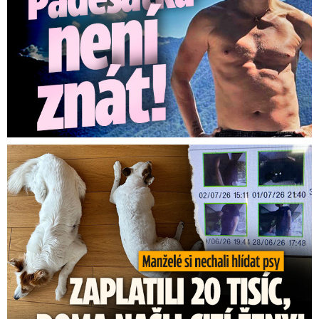
Za hlídání psů zaplatili 20 tisíc, doma našli cizí ženy!