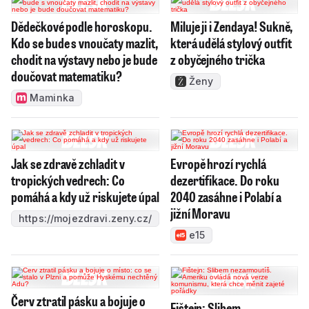
Dědečkové podle horoskopu.
Miluje ji i Zendaya! Sukně,
Kdo se bude s vnoučaty mazlit,
která udělá stylový outfit
chodit na výstavy nebo je bude
z obyčejného trička
doučovat matematiku?
Ženy
Maminka
Jak se zdravě zchladit v
Evropě hrozí rychlá
tropických vedrech: Co
dezertifikace. Do roku
pomáhá a kdy už riskujete úpal
2040 zasáhne i Polabí a
jižní Moravu
https://mojezdravi.zeny.cz/
e15
Červ ztratil pásku a bojuje o
Fištejn: Slibem