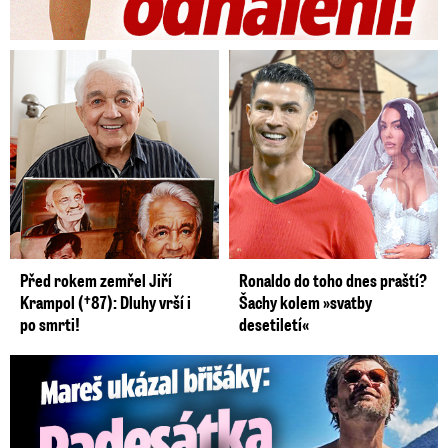
Před rokem zemřel Jiří
Ronaldo do toho dnes praští?
Krampol (†87): Dluhy vrší i
Šachy kolem »svatby
po smrti!
desetiletí«
Mareš v dokonalé formě ukázal břišáky: Padesátka není znát