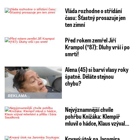
Vláda rozhodne o střídání
času: Šťastný prosazuje jen
ten zimní
Před rokem zemřel Jiří
Krampol (†87): Dluhy vrší i po
smrti!
Alena (45) si barví vlasy roky
špatně. Děláte stejnou
chybu?
REKLAMA
Nejvýznamnější chvíle
pohřbu Knížáka: Klempíř
mluvil o hádce, Klaus vzýval…
Krvavý útok na Jaromíra