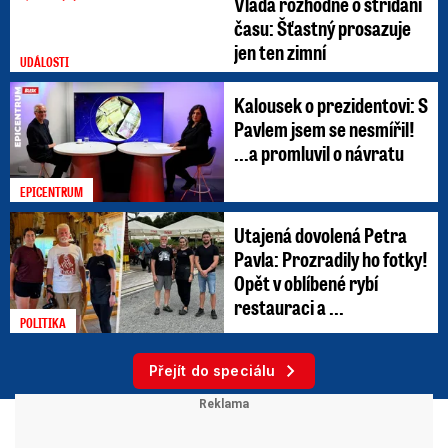
Vláda rozhodne o střídání
času: Šťastný prosazuje
jen ten zimní
UDÁLOSTI
Kalousek o prezidentovi: S
Pavlem jsem se nesmířil!
...a promluvil o návratu
EPICENTRUM
Utajená dovolená Petra
Pavla: Prozradily ho fotky!
Opět v oblíbené rybí
restauraci a ...
POLITIKA
Přejít do speciálu