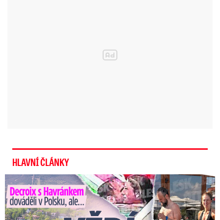
HLAVNÍ ČLÁNKY
Decroix s Havránkem dováděli v Polsku, ale… Vědí o tom doma?