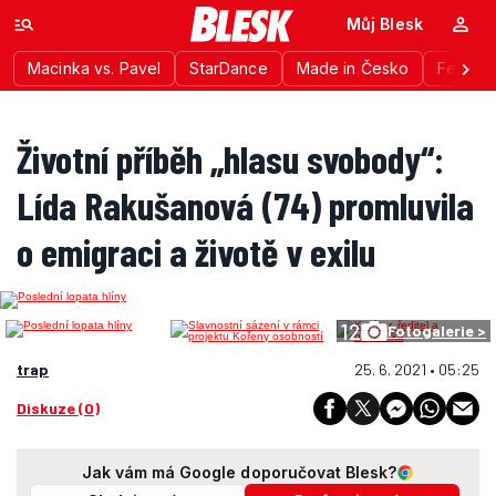
Můj Blesk
Macinka vs. Pavel
StarDance
Made in Česko
Festiva
Životní příběh „hlasu svobody“:
Lída Rakušanová (74) promluvila
o emigraci a životě v exilu
12
Fotogalerie >
trap
25. 6. 2021 • 05:25
Diskuze (0)
Jak vám má Google doporučovat Blesk?