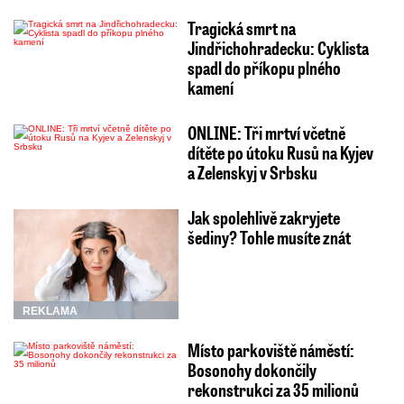
Tragická smrt na
Jindřichohradecku: Cyklista
spadl do příkopu plného
kamení
ONLINE: Tři mrtví včetně
dítěte po útoku Rusů na Kyjev
a Zelenskyj v Srbsku
Jak spolehlivě zakryjete
šediny? Tohle musíte znát
REKLAMA
Místo parkoviště náměstí:
Bosonohy dokončily
rekonstrukci za 35 milionů