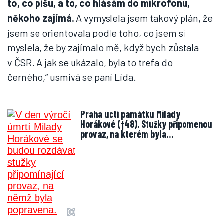
to, co píšu, a to, co hlásám do mikrofonu,
někoho zajímá.
A vymyslela jsem takový plán, že
jsem se orientovala podle toho, co jsem si
myslela, že by zajímalo mě, když bych zůstala
v ČSR. A jak se ukázalo, byla to trefa do
černého,“ usmívá se paní Lída.
Praha uctí památku Milady
Horákové (†48). Stužky připomenou
provaz, na kterém byla…