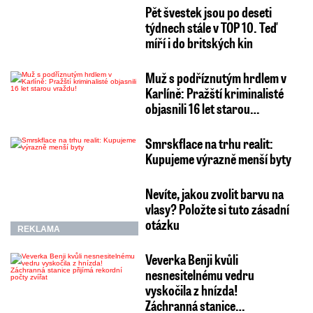
Pět švestek jsou po deseti
týdnech stále v TOP 10. Teď
míří i do britských kin
Muž s podříznutým hrdlem v
Karlíně: Pražští kriminalisté
objasnili 16 let starou…
Smrskflace na trhu realit:
Kupujeme výrazně menší byty
Nevíte, jakou zvolit barvu na
vlasy? Položte si tuto zásadní
otázku
REKLAMA
Veverka Benji kvůli
nesnesitelnému vedru
vyskočila z hnízda!
Záchranná stanice…