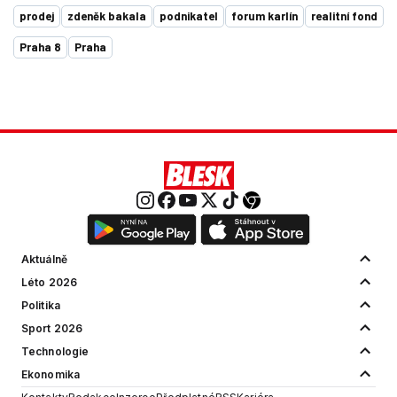
prodej
zdeněk bakala
podnikatel
forum karlín
realitní fond
Praha 8
Praha
Aktuálně
Léto 2026
Politika
Sport 2026
Technologie
Ekonomika