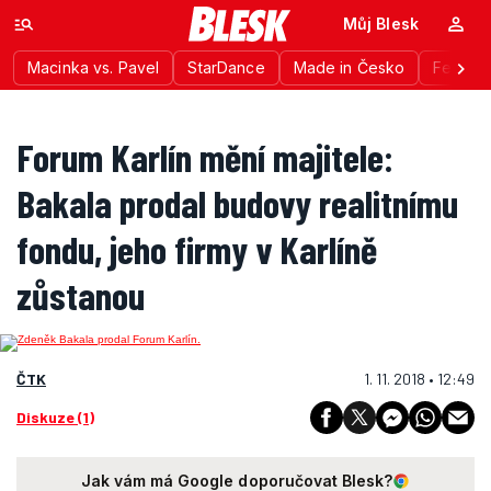
Můj Blesk
Macinka vs. Pavel
StarDance
Made in Česko
Festiva
Forum Karlín mění majitele:
Bakala prodal budovy realitnímu
fondu, jeho firmy v Karlíně
zůstanou
ČTK
1. 11. 2018 • 12:49
Diskuze (1)
Jak vám má Google doporučovat Blesk?