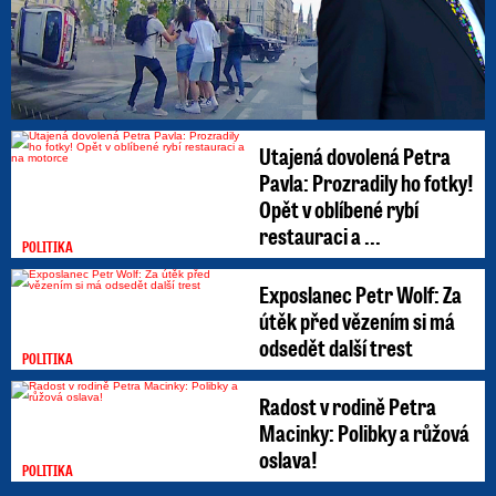
Utajená dovolená Petra
Pavla: Prozradily ho fotky!
Opět v oblíbené rybí
restauraci a ...
POLITIKA
Exposlanec Petr Wolf: Za
útěk před vězením si má
odsedět další trest
POLITIKA
Radost v rodině Petra
Macinky: Polibky a růžová
oslava!
POLITIKA