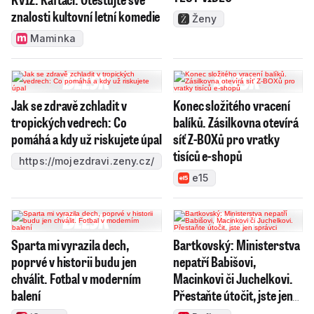
znalosti kultovní letní komedie
Ženy
Maminka
Jak se zdravě zchladit v
Konec složitého vracení
tropických vedrech: Co
balíků. Zásilkovna otevírá
pomáhá a kdy už riskujete úpal
síť Z-BOXů pro vratky
tisíců e-shopů
https://mojezdravi.zeny.cz/
e15
Sparta mi vyrazila dech,
Bartkovský: Ministerstva
poprvé v historii budu jen
nepatří Babišovi,
chválit. Fotbal v moderním
Macinkovi či Juchelkovi.
balení
Přestaňte útočit, jste jen
správci