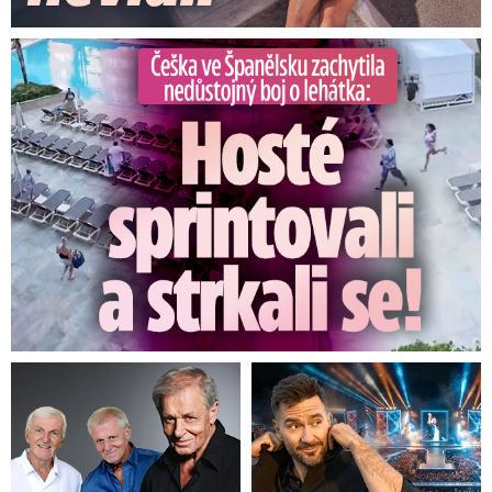
Češka ve Španělsku natočila nedůstojný boj o lehátka