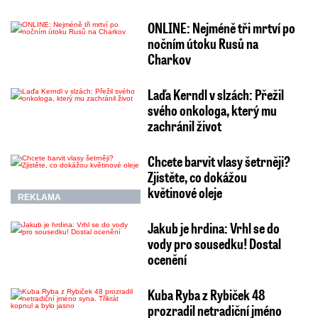
ONLINE: Nejméně tři mrtví po
nočním útoku Rusů na
Charkov
Laďa Kerndl v slzách: Přežil
svého onkologa, který mu
zachránil život
Chcete barvit vlasy šetrněji?
Zjistěte, co dokážou
květinové oleje
REKLAMA
Jakub je hrdina: Vrhl se do
vody pro sousedku! Dostal
ocenění
Kuba Ryba z Rybiček 48
prozradil netradiční jméno