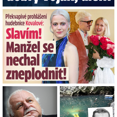
Překvapivé prohlášení hudebnice Kovalové: Slavím! Manžel se ...