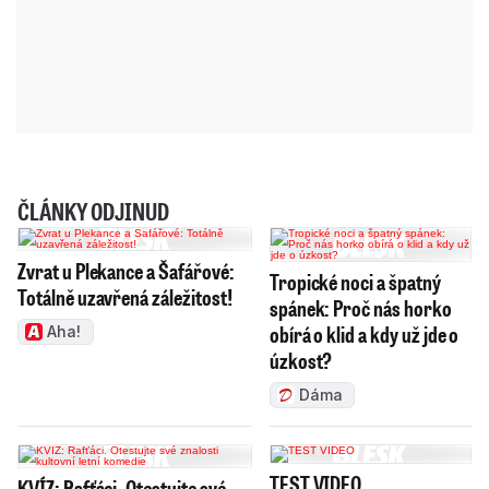
ČLÁNKY ODJINUD
Zvrat u Plekance a Šafářové:
Tropické noci a špatný
Totálně uzavřená záležitost!
spánek: Proč nás horko
obírá o klid a kdy už jde o
Aha!
úzkost?
Dáma
TEST VIDEO
KVÍZ: Rafťáci. Otestujte své