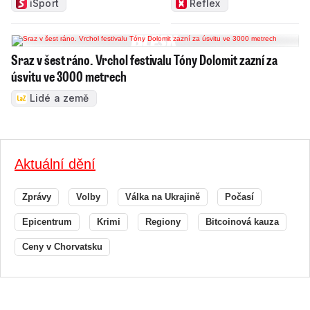
iSport
Reflex
Sraz v šest ráno. Vrchol festivalu Tóny Dolomit zazní za
úsvitu ve 3000 metrech
Lidé a země
Aktuální dění
Zprávy
Volby
Válka na Ukrajině
Počasí
Epicentrum
Krimi
Regiony
Bitcoinová kauza
Ceny v Chorvatsku