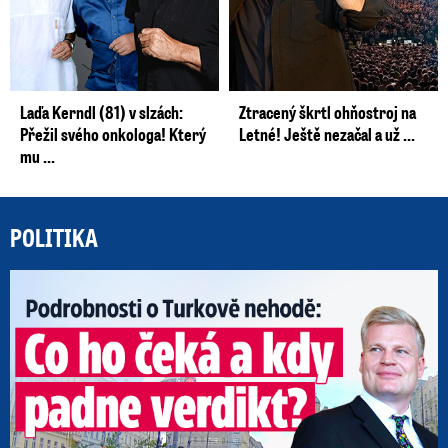
Laďa Kerndl (81) v slzách:
Ztracený škrtl ohňostroj na
Přežil svého onkologa! Který
Letné! Ještě nezačal a už ...
mu ...
POLITIKA
Po