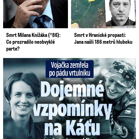
Smrt Milana Knížáka (†86):
Smrt v Hranické propasti:
Co prozradilo neobvyklé
Jana našli 186 metrů hluboku
parte?
Vojačka zemřela po pádu vrtulníku: Dojemné vzpomínky na ...