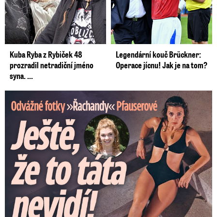
Kuba Ryba z Rybiček 48
Legendární kouč Brückner:
prozradil netradiční jméno
Operace jícnu! Jak je na tom?
syna. ...
Odvážné fotky Denisy Pfauserové: Ještě, že to táta nevidí