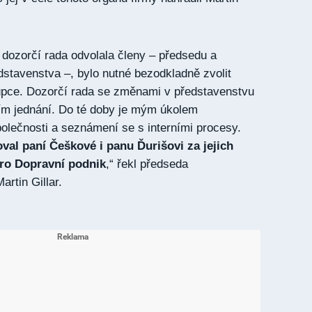
dozorčí rada odvolala členy – předsedu a
stavenstva –, bylo nutné bezodkladně zvolit
upce. Dozorčí rada se změnami v představenstvu
ím jednání. Do té doby je mým úkolem
lečnosti a seznámení se s interními procesy.
al paní Češkové i panu Ďurišovi za jejich
ro Dopravní podnik
,“ řekl předseda
rtin Gillar.