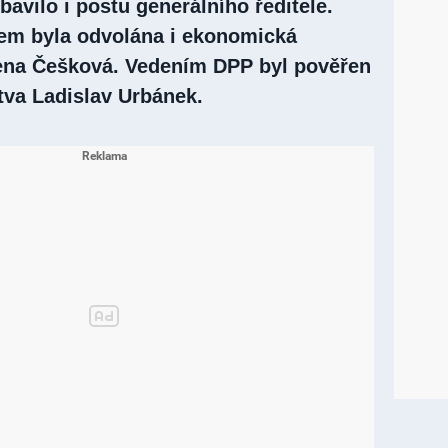
bavilo i postu generálního ředitele.
em byla odvolána i ekonomická
ena Češková. Vedením DPP byl pověřen
tva Ladislav Urbánek.