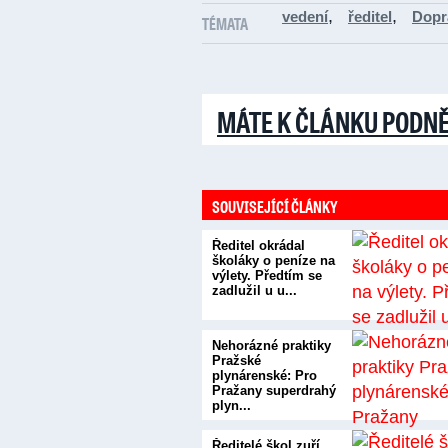
,
,
vedení
ředitel
Dopr
TÉMATA
MÁTE K ČLÁNKU PODN
SOUVISEJÍCÍ ČLÁNKY
Ředitel okrádal
školáky o peníze na
výlety. Předtím se
zadlužil u u...
Nehorázné praktiky
Pražské
plynárenské: Pro
Pražany superdrahý
plyn...
Ředitelé škol zuří,