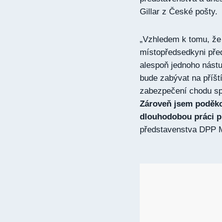
Gillar z České pošty.
„
Vzhledem k tomu, že 
místopředsedkyni před
alespoň jednoho nást
bude zabývat na příšt
zabezpečení chodu spo
Zároveň jsem poděkov
dlouhodobou práci p
představenstva DPP Ma