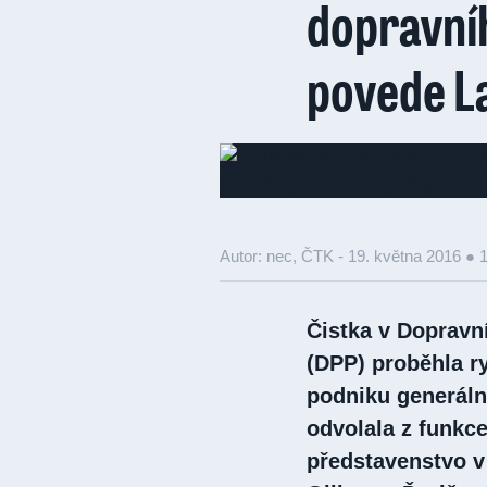
dopravní
povede L
Autor: nec, ČTK -
19. května 2016 ● 
Čistka v Dopravn
(DPP) proběhla ry
podniku generální
odvolala z funkc
představenstvo 