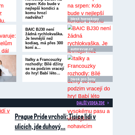
srpen: Kdo bude v
nejlepší kondici a
komu hrozí
nadváha?
blesk horoskopy
BAIC BJ30 není
žádná rychlokvaška.
Je levnější než
kodiaq, má přes 300
koní a…
autorevue.cz
Italky a Francouzky
rozhodly: Bílé džíny
se na podzim vracejí
do hry! Babí léto…
blesk pro ženy
DALŠÍ VIDEA ZDE
Prague Pride vrcholí: Tisíce lidí v
ulicích, jde duhový…