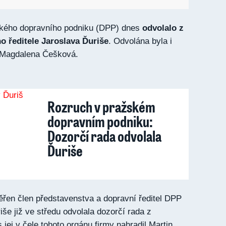
kého dopravního podniku (DPP) dnes
odvolalo z
ho ředitele Jaroslava Ďuriše
. O
dvolána byla i
 Magdalena Češková.
Rozruch v pražském
dopravním podniku:
Dozorčí rada odvolala
Ďuriše
řen člen představenstva a dopravní ředitel DPP
še již ve středu odvolala dozorčí rada z
jej v čele tohoto orgánu firmy nahradil Martin