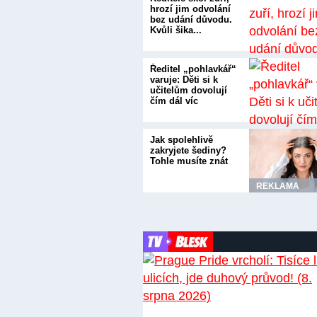
hrozí jim odvolání
bez udání důvodu.
Kvůli šika...
Ředitel „pohlavkář“
varuje: Děti si k
učitelům dovolují
čím dál víc
Jak spolehlivě
zakryjete šediny?
Tohle musíte znát
REKLAMA