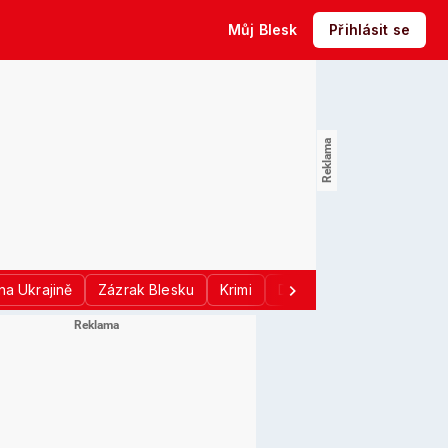
Můj Blesk
Přihlásit se
na Ukrajině
Zázrak Blesku
Krimi
Donald Trump
Sport