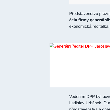
Představenstvo pražs
čela firmy generální
ekonomická ředitelka
Vedením DPP byl pově
Ladislav Urbánek. Ďuri
představenstva a dnes 