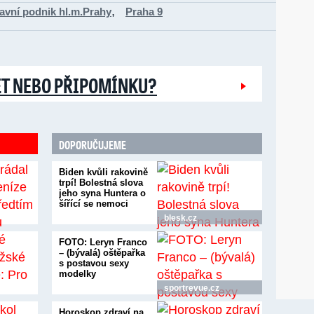
,
avní podnik hl.m.Prahy
Praha 9
ĚT NEBO PŘIPOMÍNKU?
DOPORUČUJEME
Biden kvůli rakovině
trpí! Bolestná slova
jeho syna Huntera o
šířící se nemoci
blesk.cz
FOTO: Leryn Franco
– (bývalá) oštěpařka
s postavou sexy
modelky
sportrevue.cz
Horoskop zdraví na