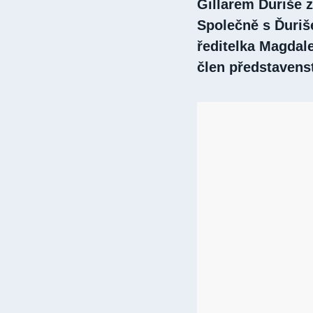
Gillarem Ďuriše z
Společně s Ďuriš
ředitelka Magdal
člen představens