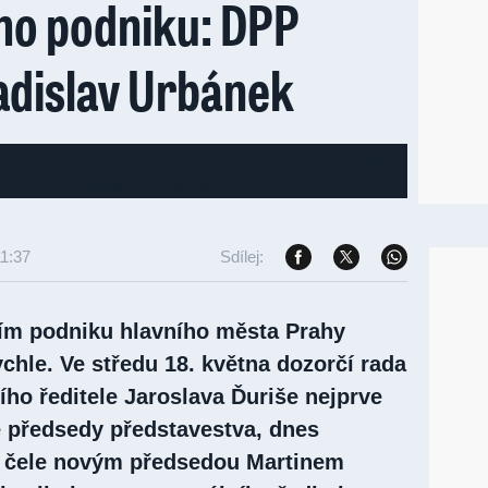
ho podniku: DPP
adislav Urbánek
11:37
Sdílej:
ím podniku hlavního města Prahy
chle. Ve středu 18. května dozorčí rada
ho ředitele Jaroslava Ďuriše nejprve
e předsedy představestva, dnes
v čele novým předsedou Martinem