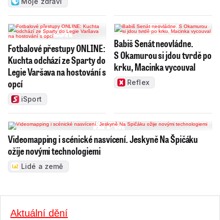
Moje zdraví
Babiš Senát neovládne.
Fotbalové přestupy ONLINE:
S Okamurou si jdou tvrdě po
Kuchta odchází ze Sparty do
krku, Macinka vycouval
Legie Varšava na hostování s
opcí
Reflex
iSport
Videomapping i scénické nasvícení. Jeskyně Na Špičáku
ožije novými technologiemi
Lidé a země
Aktuální dění