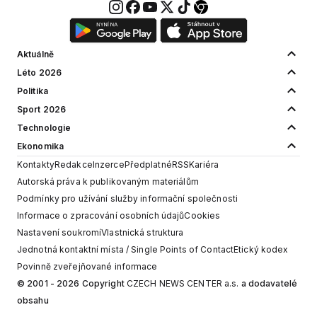
Aktuálně
Léto 2026
Politika
Sport 2026
Technologie
Ekonomika
Kontakty
Redakce
Inzerce
Předplatné
RSS
Kariéra
Autorská práva k publikovaným materiálům
Podmínky pro užívání služby informační společnosti
Informace o zpracování osobních údajů
Cookies
Nastavení soukromí
Vlastnická struktura
Jednotná kontaktní místa / Single Points of Contact
Etický kodex
Povinně zveřejňované informace
© 2001 - 2026 Copyright
CZECH NEWS CENTER a.s.
a dodavatelé
obsahu