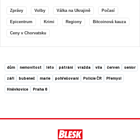
Zprávy
Volby
Válka na Ukrajině
Počasí
Epicentrum
Krimi
Regiony
Bitcoinová kauza
Ceny v Chorvatsku
dům
nemovitost
léto
pátrání
vražda
vila
červen
senior
září
bubeneč
marie
pohřešovaní
Policie ČR
Přemysl
Hněvkovice
Praha 6