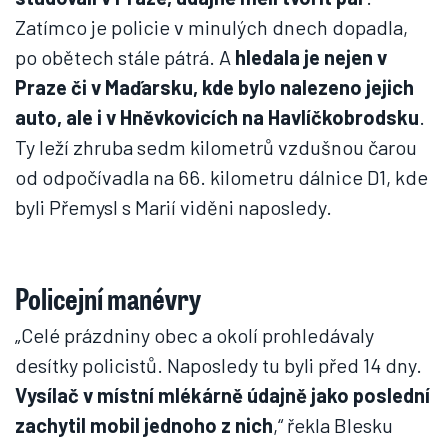
Zatímco je policie v minulých dnech dopadla,
po obětech stále pátrá. A
hledala je nejen v
Praze či v Maďarsku, kde bylo nalezeno jejich
auto, ale i v Hněvkovicích na Havlíčkobrodsku
.
Ty leží zhruba sedm kilometrů vzdušnou čarou
od odpočívadla na 66. kilometru dálnice D1, kde
byli Přemysl s Marií viděni naposledy.
Policejní manévry
„Celé prázdniny obec a okolí prohledávaly
desítky policistů. Naposledy tu byli před 14 dny.
Vysílač v místní mlékárně údajně jako poslední
zachytil mobil jednoho z nich
,“ řekla Blesku