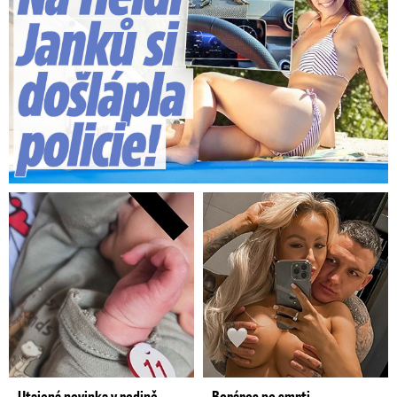
Utajená novinka v rodině
Boráros po smrti