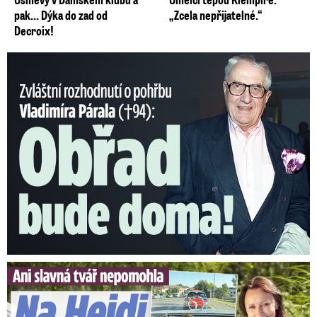
pak… Dýka do zad od
„Zcela nepřijatelné.“
Decroix!
Nečekané rozhodnutí o pohřbu Párala (†94): Obřad bude doma!
Slavná tvář nepomohla. Na Heidi Janků si došlápla policie