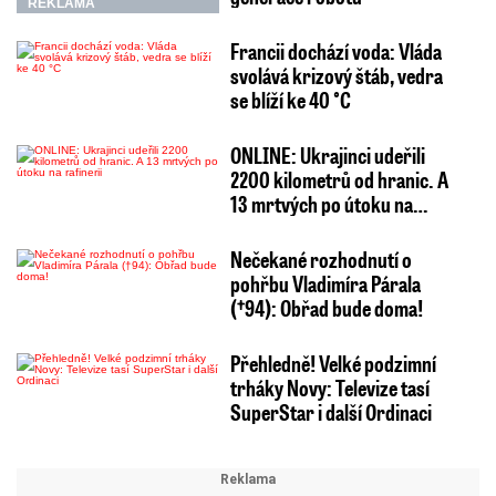
REKLAMA
Francii dochází voda: Vláda
svolává krizový štáb, vedra
se blíží ke 40 °C
ONLINE: Ukrajinci udeřili
2200 kilometrů od hranic. A
13 mrtvých po útoku na…
Nečekané rozhodnutí o
pohřbu Vladimíra Párala
(†94): Obřad bude doma!
Přehledně! Velké podzimní
trháky Novy: Televize tasí
SuperStar i další Ordinaci