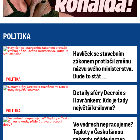
POLITIKA
Havlíček se stavebním
zákonem protlačil změnu
názvu svého ministerstva.
Bude to stát ...
POLITIKA
Detaily aféry Decroix s
Havránkem: Kdo je tady
největší královna?
POLITIKA
Ve vedrech nepracujeme?
Teploty v Česku lámou
rekordy, přijde úprava