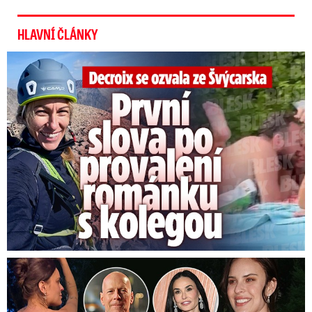
HLAVNÍ ČLÁNKY
Decroix se ozvala z Alp: První slova po provalení románku
Dcera nemocného Willise a Moore se vdala: Tajemství šatů