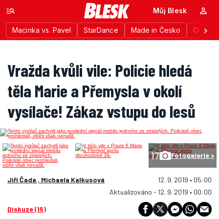
Můj Blesk
Macinka vs. Pavel
StarDance
Made in Česko
Ordinac
Vražda kvůli vile: Policie hledá
těla Marie a Přemysla v okolí
vysílače! Zákaz vstupu do lesů
17
Fotogalerie >
Jiří Čada , Michaela Kalkusová
12. 9. 2019 • 05:00
Aktualizováno - 12. 9. 2019 • 00:00
Diskuze (15)