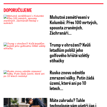
DOPORUČUJEME
Mohutné zemětřesení v
Kolumbii: Přes 100 mrtvých,
spousta zraněných.
Záchranáři…
Trump v ohrožení? Kvůli
letadlům poblíž jeho
golfového hřiště vzlétly
stíhačky
Rusko znovu odmítlo
zmrazení války. Putin žádá
území, které ani po 10
letech…
Máte zahradu? Tahle
technologie vám ušetří čas i