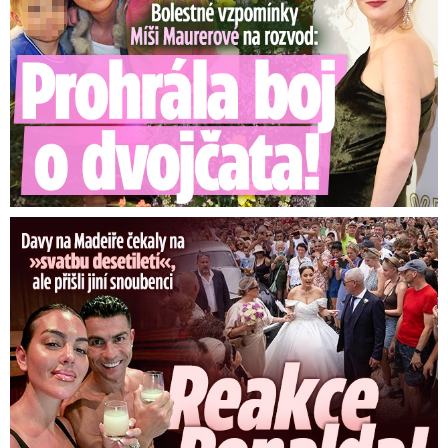
Ronaldova »svatba« pobláznila Madeiru: Reakce Cristiana!