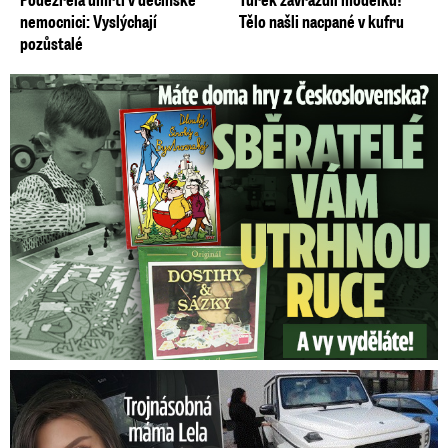
nemocnici: Vyslýchají
Tělo našli nacpané v kufru
pozůstalé
Staré československé hry: Sběratelé vám za ně utrhnou ruce!
Trojnásobná máma Lela Vémola: Nehoda v autě