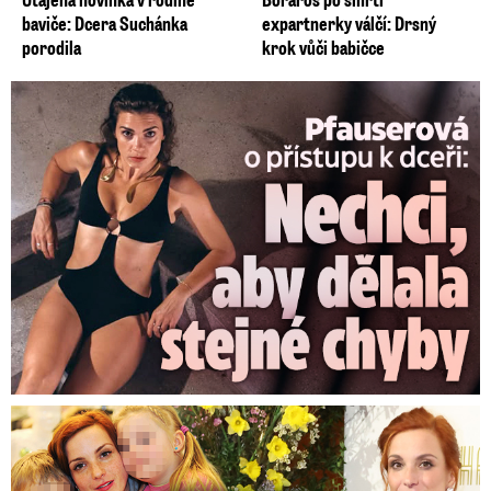
baviče: Dcera Suchánka
expartnerky válčí: Drsný
porodila
krok vůči babičce
Pfauserová o dceři: Nechci, aby dělala stejné chyby jako já
Bolestné vzpomínky Míši Maurerové: Prohrála boj o dvojčata!