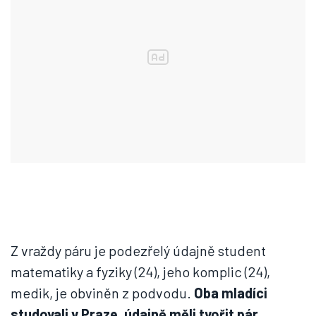
Z vraždy páru je podezřelý údajně student
matematiky a fyziky (24), jeho komplic (24),
medik, je obviněn z podvodu.
Oba mladíci
studovali v Praze, údajně měli tvořit pár
.