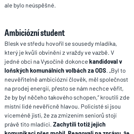
ale bylo neúspěšné.
Ambiciózní student
Blesk ve středu hovořil se sousedy mladíka,
který je kvůli obvinění z vraždy ve vazbě. V
jedné obci na Vysočině dokonce
kandidoval v
loňských komunálních volbách za ODS
. „Byl to
neuvěřitelně ambiciózní člověk, měl společnost
na prodej energií, přesto se nám nechce věřit,
že by byl něčeho takového schopen,“ kroutili zde
místní lidé nevěřícně hlavou. Policisté si jsou
víceméně jisti, že za zmizením seniorů stojí
právě tito mladíci.
Zachytili totiž jejich
komunikaci přes mobil. Reagovali na zprávu, že