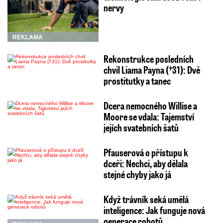
nervy
REKLAMA
Rekonstrukce posledních
chvil Liama Payna (†31): Dvě
prostitutky a tanec
Dcera nemocného Willise a
Moore se vdala: Tajemství
jejích svatebních šatů
Pfauserová o přístupu k
dceři: Nechci, aby dělala
stejné chyby jako já
Když trávník seká umělá
inteligence: Jak funguje nová
generace robotů