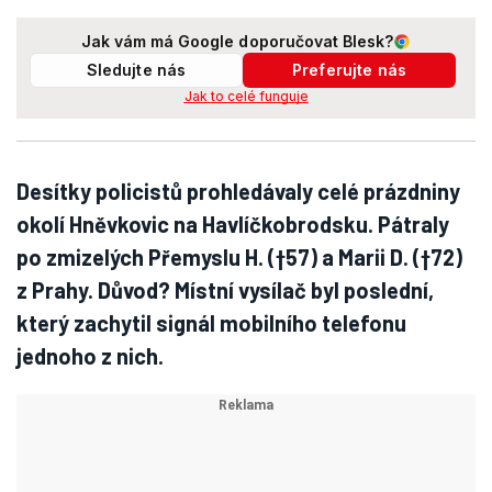
Jak vám má Google doporučovat Blesk?
Sledujte nás
Preferujte nás
Jak to celé funguje
Desítky policistů prohledávaly celé prázdniny
okolí Hněvkovic na Havlíčkobrodsku. Pátraly
po zmizelých Přemyslu H. (†57) a Marii D. (†72)
z Prahy. Důvod? Místní vysílač byl poslední,
který zachytil signál mobilního telefonu
jednoho z nich.