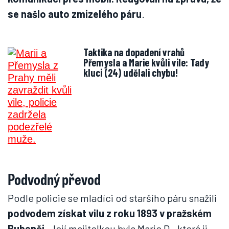
se našlo auto zmizelého páru
.
Taktika na dopadení vrahů
Přemysla a Marie kvůli vile: Tady
kluci (24) udělali chybu!
Podvodný převod
Podle policie se mladíci od staršího páru snažili
podvodem získat vilu z roku 1893 v pražském
Bubenči
. Její majitelkou byla Marie D., která ji