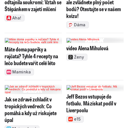
odtajnila soukromí: Vztah se
ale zvládnete plný počet
Štěpánkem v zajetí mlčení
bodů? Otestujte se v našem
kvízu!
Aha!
Dáma
video Alena Mihulová
Máte doma papriky a
rajčata? Tyhle 4 recepty na
Ženy
lečo budete vařit celé léto
Maminka
Jeff Bezos vstupuje do
Jak se zdravě zchladit v
fotbalu. Má získat podíl v
tropických vedrech: Co
Liverpoolu
pomáhá a kdy už riskujete
úpal
e15