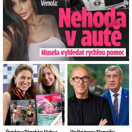
Úsměvy v Dámském klubu a
Umělci tepou Klempíře: