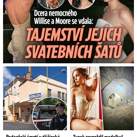
Podezřelá úmrtí v děčínské
Turek zavraždil modelku!