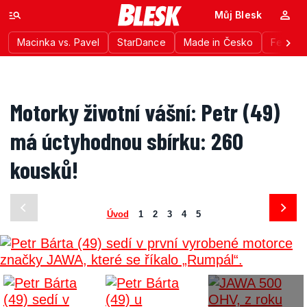
Můj Blesk
Macinka vs. Pavel
StarDance
Made in Česko
Festiva
Motorky životní vášní: Petr (49)
má úctyhodnou sbírku: 260
kousků!
Úvod
1
2
3
4
5