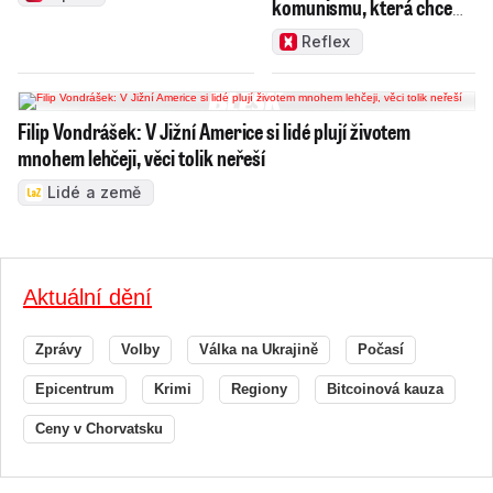
komunismu, která chce
měnit zajeté pořádky
Reflex
Filip Vondrášek: V Jižní Americe si lidé plují životem
mnohem lehčeji, věci tolik neřeší
Lidé a země
Aktuální dění
Zprávy
Volby
Válka na Ukrajině
Počasí
Epicentrum
Krimi
Regiony
Bitcoinová kauza
Ceny v Chorvatsku