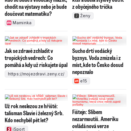
chodit na výstavy nebo je bude
z obyčejného trička
doučovat matematiku?
Ženy
Maminka
Jak se zdravě zchladit v
Sucho drtí vodácký
tropických vedrech: Co
byznys. Voda zmizela i z
pomáhá a kdy už riskujete úpal
míst, kde to Česko dosud
nepoznalo
https://mojezdravi.zeny.cz/
e15
Už rok neslezou ze hřiště:
Fištejn: Slibem
talisman Slavie i železný Srb.
nezarmoutíš. Ameriku
Kdo nechyběl pět let?
ovládá nová verze
iSport