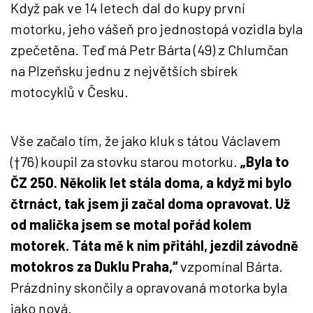
Když pak ve 14 letech dal do kupy první
motorku, jeho vášeň pro jednostopá vozidla byla
zpečetěna. Teď má Petr Bárta (49) z Chlumčan
na Plzeňsku jednu z největších sbírek
motocyklů v Česku.
Vše začalo tím, že jako kluk s tátou Václavem
(†76) koupil za stovku starou motorku.
„Byla to
ČZ 250. Několik let stála doma, a když mi bylo
čtrnáct, tak jsem ji začal doma opravovat. Už
od malička jsem se motal pořád kolem
motorek. Táta mě k nim přitáhl, jezdil závodně
motokros za Duklu Praha,“
vzpomínal Bárta.
Prázdniny skončily a opravovaná motorka byla
jako nová.