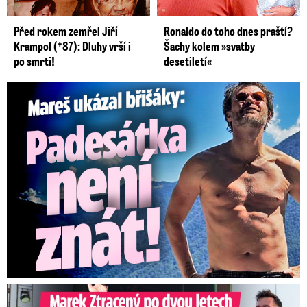
Před rokem zemřel Jiří
Ronaldo do toho dnes praští?
Krampol (†87): Dluhy vrší i
Šachy kolem »svatby
po smrti!
desetiletí«
Mareš v dokonalé formě ukázal břišáky: Padesátka není znát
Marek Ztracený na Letné: Pártlová stopla koncert