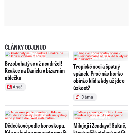
ČLÁNKY ODJINUD
Brzobohatý se už neudržel!
Tropické noci a špatný
Reakce na Danielu v bizarním
spánek: Proč nás horko
oblečku
obírá o klid a kdy už jde o
úzkost?
Aha!
Dáma
Dědečkové podle horoskopu.
Miluje ji i Zendaya! Sukně,
Kdo se bude s vnoučaty mazlit,
která udělá stylový outfit