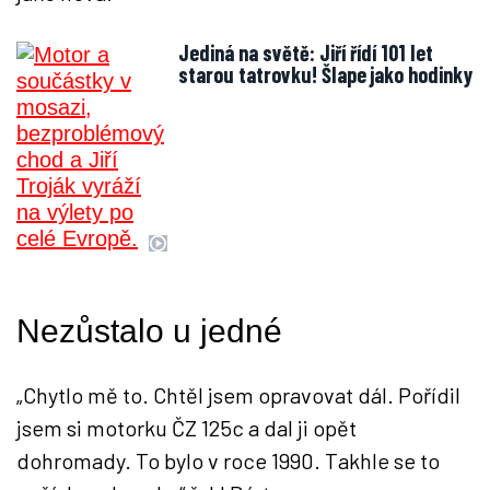
Jediná na světě: Jiří řídí 101 let
starou tatrovku! Šlape jako hodinky
Nezůstalo u jedné
„Chytlo mě to. Chtěl jsem opravovat dál. Pořídil
jsem si motorku ČZ 125c a dal ji opět
dohromady. To bylo v roce 1990. Takhle se to