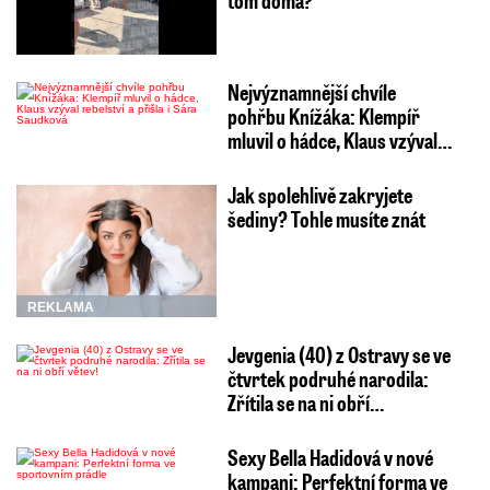
Nejvýznamnější chvíle
pohřbu Knížáka: Klempíř
mluvil o hádce, Klaus vzýval…
Jak spolehlivě zakryjete
šediny? Tohle musíte znát
REKLAMA
Jevgenia (40) z Ostravy se ve
čtvrtek podruhé narodila:
Zřítila se na ni obří…
Sexy Bella Hadidová v nové
kampani: Perfektní forma ve