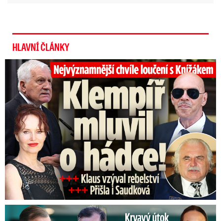
HLAVNÍ ČLÁNKY
Top momenty pohřbu Knížáka: Dojatý Klempíř, Pospíšil s Medou
Útok na Jaromíra Soukupa: Reakce Agáty na zmlácení jejího ex