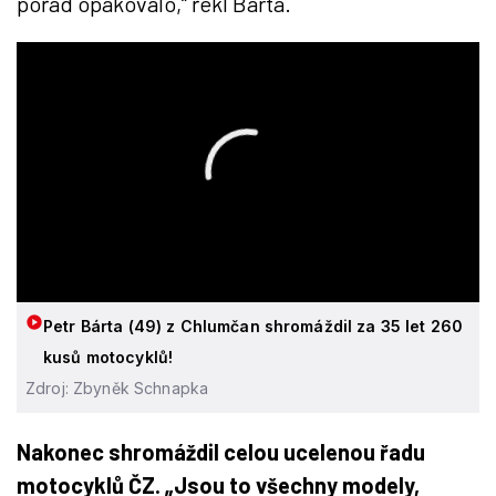
pořád opakovalo,“ řekl Bárta.
Petr Bárta (49) z Chlumčan shromáždil za 35 let 260
kusů motocyklů!
Zdroj: Zbyněk Schnapka
Nakonec shromáždil celou ucelenou řadu
motocyklů ČZ. „Jsou to všechny modely,