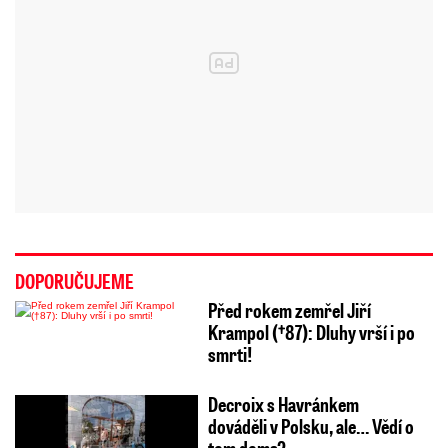
DOPORUČUJEME
Před rokem zemřel Jiří
Krampol (†87): Dluhy vrší i po
smrti!
Decroix s Havránkem
dováděli v Polsku, ale… Vědí o
tom doma?