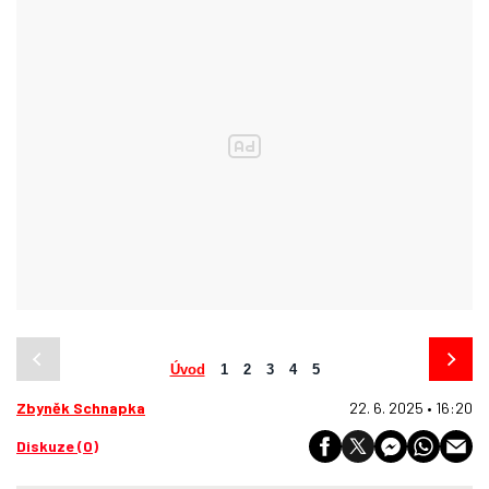
Úvod
1
2
3
4
5
Zbyněk Schnapka
22. 6. 2025 • 16:20
Diskuze (0)