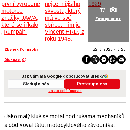
17
Fotogalerie >
Zbyněk Schnapka
22. 6. 2025 • 16:20
Diskuze (0)
Jak vám má Google doporučovat Blesk?
Sledujte nás
Preferujte nás
Jak to celé funguje
Jako malý kluk se motal pod rukama mechaniků
a obdivoval tátu, motocyklového závodníka.