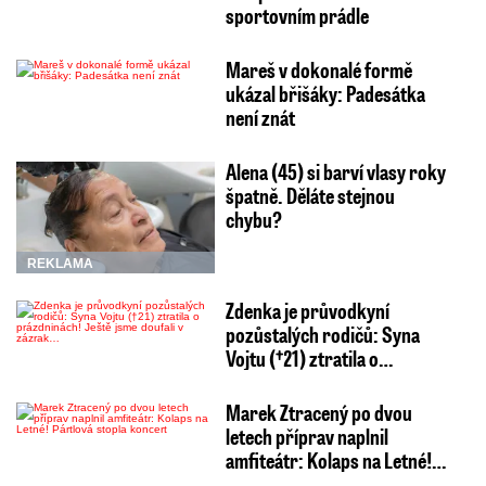
sportovním prádle
Mareš v dokonalé formě
ukázal břišáky: Padesátka
není znát
Alena (45) si barví vlasy roky
špatně. Děláte stejnou
chybu?
REKLAMA
Zdenka je průvodkyní
pozůstalých rodičů: Syna
Vojtu (†21) ztratila o…
Marek Ztracený po dvou
letech příprav naplnil
amfiteátr: Kolaps na Letné!…