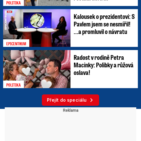
POLITIKA
Kalousek o prezidentovi: S
Pavlem jsem se nesmířil!
...a promluvil o návratu
EPICENTRUM
Radost v rodině Petra
Macinky: Polibky a růžová
oslava!
POLITIKA
Přejít do speciálu