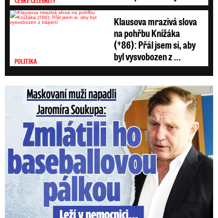
ČESKÉ CELEBRITY
Klausova mrazivá slova
na pohřbu Knížáka
(†86): Přál jsem si, aby
byl vysvobozen z ...
POLITIKA
Maskovaní muži napadli Jaromíra Soukupa: Krvavá nakládačka