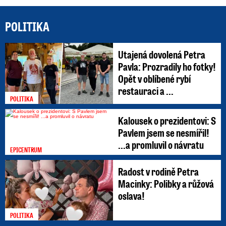
POLITIKA
Utajená dovolená Petra
Pavla: Prozradily ho fotky!
Opět v oblíbené rybí
restauraci a ...
POLITIKA
Kalousek o prezidentovi: S
Pavlem jsem se nesmířil!
...a promluvil o návratu
EPICENTRUM
Radost v rodině Petra
Macinky: Polibky a růžová
oslava!
POLITIKA