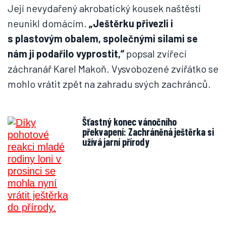
Její nevydařený akrobatický kousek naštěstí
neunikl domácím.
„Ještěrku přivezli i
s plastovým obalem, společnými silami se
nám ji podařilo vyprostit,“
popsal zvířecí
záchranář Karel Makoň. Vysvobozené zvířátko se
mohlo vrátit zpět na zahradu svých zachránců.
Šťastný konec vánočního
překvapení: Zachráněná ještěrka si
užívá jarní přírody