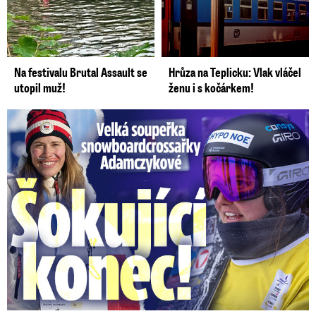
Na festivalu Brutal Assault se
Hrůza na Teplicku: Vlak vláčel
utopil muž!
ženu i s kočárkem!
Velká soupeřka Adamczykové: Šokující konec!