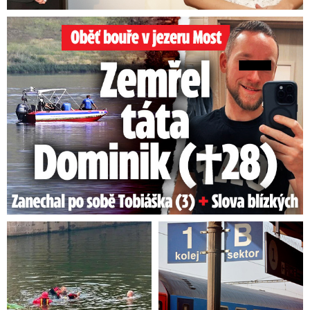
Oběť bouře v jezeru Most: Zemřel táta Dominik (†28)