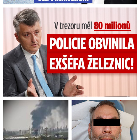
V trezoru měl 80 milionů: Policie obvinila exšéfa železnic!