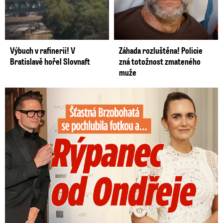
Výbuch v rafinerii! V
Záhada rozluštěna! Policie
Bratislavě hořel Slovnaft
zná totožnost zmateného
muže
Šťastná Brzobohatá se pochlubila fotkou: Rýpanec od Ondřeje