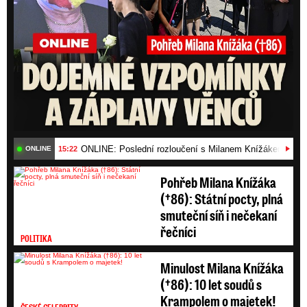
ONLINE: Poslední rozloučení s Milanem Knížákem (†86)
15:22
ONLINE
Pohřeb Milana Knížáka
(†86): Státní pocty, plná
smuteční síň i nečekaní
řečníci
POLITIKA
Minulost Milana Knížáka
(†86): 10 let soudů s
Krampolem o majetek!