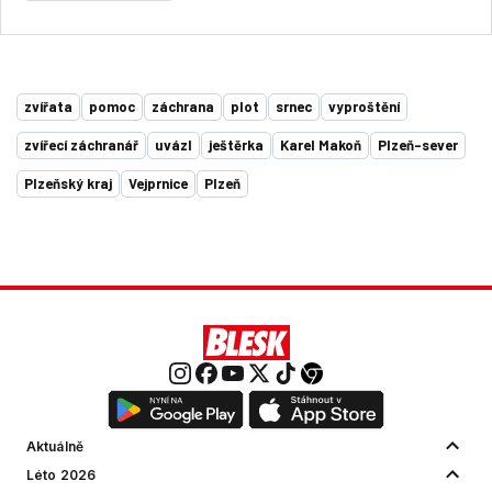
zvířata
pomoc
záchrana
plot
srnec
vyproštění
zvířecí záchranář
uvázl
ještěrka
Karel Makoň
Plzeň-sever
Plzeňský kraj
Vejprnice
Plzeň
Aktuálně
Léto 2026