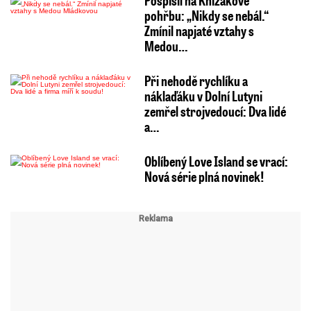
Pospíšil na Knížákově
pohřbu: „Nikdy se nebál.“
Zmínil napjaté vztahy s
Medou…
Při nehodě rychlíku a
náklaďáku v Dolní Lutyni
zemřel strojvedoucí: Dva lidé
a…
Oblíbený Love Island se vrací:
Nová série plná novinek!