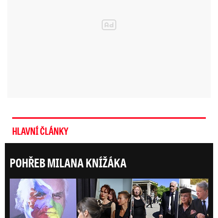
HLAVNÍ ČLÁNKY
POHŘEB MILANA KNÍŽÁKA
ONLI