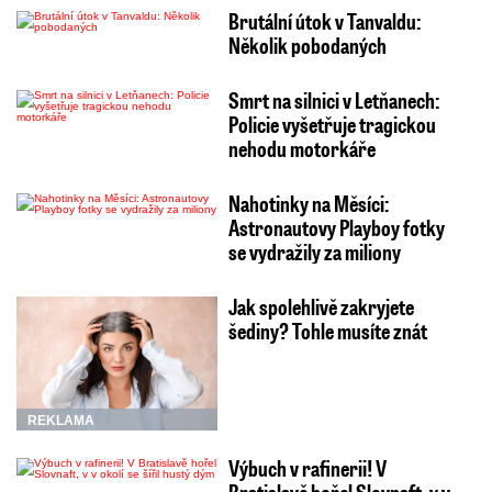
Brutální útok v Tanvaldu:
Několik pobodaných
Smrt na silnici v Letňanech:
Policie vyšetřuje tragickou
nehodu motorkáře
Nahotinky na Měsíci:
Astronautovy Playboy fotky
se vydražily za miliony
Jak spolehlivě zakryjete
šediny? Tohle musíte znát
REKLAMA
Výbuch v rafinerii! V