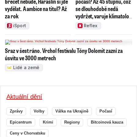
brečet nebude, Haraslín si jde
počasí? Až 45 stupňů, což
vydělat. A ambice na titul? Až
se dlouhodobě nedá
za rok
vydržet, varuje klimatolog
Radim Tolasz
iSport
Reflex
Sraz v šest ráno. Vrchol festivalu Tóny Dolomit zazní za
úsvitu ve 3000 metrech
Lidé a země
Aktuální dění
Zprávy
Volby
Válka na Ukrajině
Počasí
Epicentrum
Krimi
Regiony
Bitcoinová kauza
Ceny v Chorvatsku