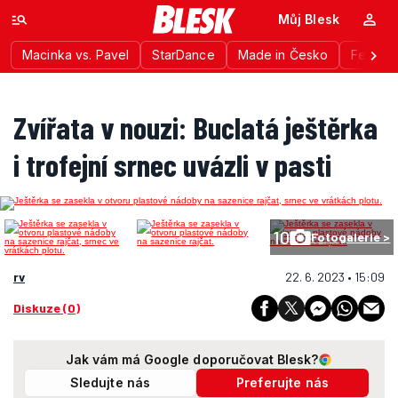
Můj Blesk
Macinka vs. Pavel
StarDance
Made in Česko
Festiva
Zvířata v nouzi: Buclatá ještěrka
i trofejní srnec uvázli v pasti
10
Fotogalerie >
rv
22. 6. 2023 • 15:09
Diskuze (0)
Jak vám má Google doporučovat Blesk?
Sledujte nás
Preferujte nás