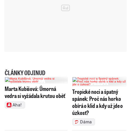
ČLÁNKY ODJINUD
Marta Kubišová: Úmorná
Tropické noci a špatný
vedra si vyžádala krutou oběť
spánek: Proč nás horko
obírá o klid a kdy už jde o
Aha!
úzkost?
Dáma