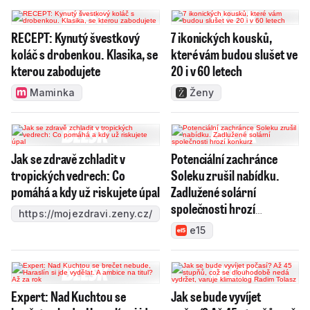
RECEPT: Kynutý švestkový
7 ikonických kousků,
koláč s drobenkou. Klasika, se
které vám budou slušet ve
kterou zabodujete
20 i v 60 letech
Maminka
Ženy
Jak se zdravě zchladit v
Potenciální zachránce
tropických vedrech: Co
Soleku zrušil nabídku.
pomáhá a kdy už riskujete úpal
Zadlužené solární
společnosti hrozí
https://mojezdravi.zeny.cz/
konkurz
e15
Expert: Nad Kuchtou se
Jak se bude vyvíjet