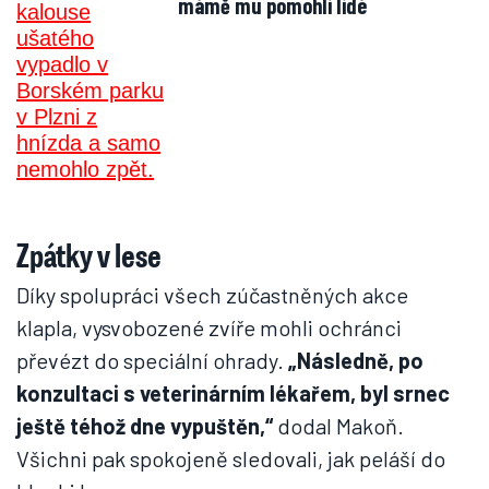
mámě mu pomohli lidé
Zpátky v lese
Díky spolupráci všech zúčastněných akce
klapla, vysvobozené zvíře mohli ochránci
převézt do speciální ohrady.
„Následně, po
konzultaci s veterinárním lékařem, byl srnec
ještě téhož dne vypuštěn,“
dodal Makoň.
Všichni pak spokojeně sledovali, jak peláší do