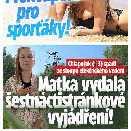
Smrtelný pád chlapce: Matka vydala vyjádření na 16 stran