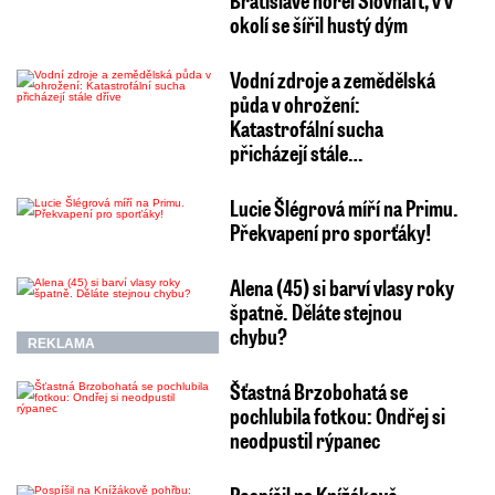
Bratislavě hořel Slovnaft, v v
okolí se šířil hustý dým
Vodní zdroje a zemědělská
půda v ohrožení:
Katastrofální sucha
přicházejí stále…
Lucie Šlégrová míří na Primu.
Překvapení pro sporťáky!
Alena (45) si barví vlasy roky
špatně. Děláte stejnou
chybu?
REKLAMA
Šťastná Brzobohatá se
pochlubila fotkou: Ondřej si
neodpustil rýpanec