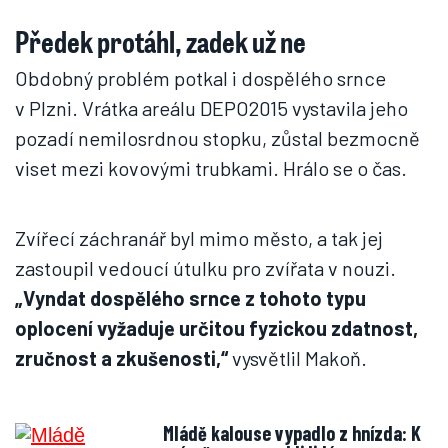
Předek protáhl, zadek už ne
Obdobný problém potkal i dospělého srnce
v Plzni. Vrátka areálu DEPO2015 vystavila jeho
pozadí nemilosrdnou stopku, zůstal bezmocně
viset mezi kovovými trubkami. Hrálo se o čas.
Zvířecí záchranář byl mimo město, a tak jej
zastoupil vedoucí útulku pro zvířata v nouzi.
„Vyndat dospělého srnce z tohoto typu
oplocení vyžaduje určitou fyzickou zdatnost,
zručnost a zkušenosti,“
vysvětlil Makoň.
Mládě kalouse vypadlo z hnízda: K