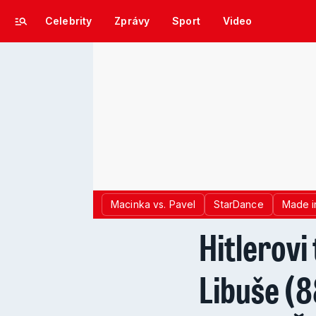
Celebrity
Zprávy
Sport
Video
Macinka vs. Pavel
StarDance
Made i
Hitlerovi
Libuše (8