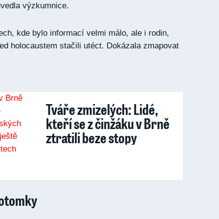
vedla výzkumnice.
ech, kde bylo informací velmi málo, ale i rodin,
před holocaustem stačili utéct. Dokázala zmapovat
Tváře zmizelých: Lidé,
kteří se z činžáku v Brně
ztratili beze stopy
potomky