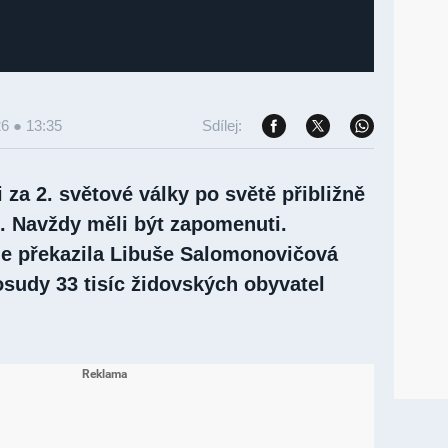
26 ● 13:35
Sdílej:
i za 2. světové války po světě přibližně
ů. Navždy měli být zapomenuti.
ale překazila Libuše Salomonovičová
osudy 33 tisíc židovských obyvatel