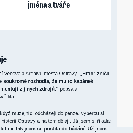
jména a tváře
oje
ní věnovala Archivu města Ostravy.
„Hitler zničil
se soukromě rozhodla, že mu to kapánek
mentuji z jiných zdrojů,"
popsala
ětlila:
když muzejníci odcházejí do penze, vyberou si
istorii Ostravy a na tom dělají. Já jsem si říkala:
ikdo.« Tak jsem se pustila do bádání. Už jsem