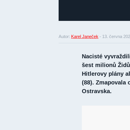
Autor:
Karel Janeček
-
13. června 20
Nacisté vyvraždil
šest milionů Žid
Hitlerovy plány 
(88). Zmapovala 
Ostravska.