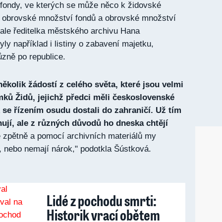
fondy, ve kterých se může něco k židovské
je obrovské množství fondů a obrovské množství
nale ředitelka městského archivu Hana
ly například i listiny o zabavení majetku,
různě po republice.
ěkolik žádostí z celého světa, které jsou velmi
ků Židů, jejichž předci měli československé
k se řízením osudu dostali do zahraničí. Už tím
jí, ale z různých důvodů ho dneska chtějí
 zpětně a pomocí archivních materiálů my
 nebo nemají nárok," podotkla Šústková.
Lidé z pochodu smrti:
Historik vrací obětem