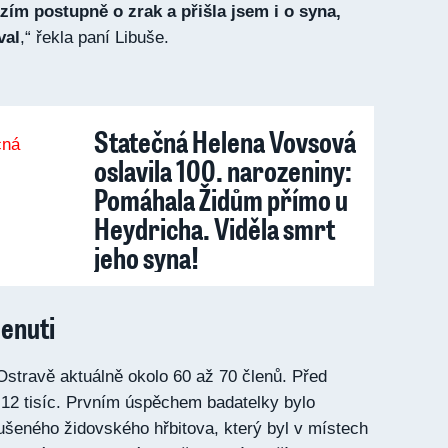
ázím postupně o zrak a přišla jsem i o syna,
val
,“ řekla paní Libuše.
Statečná Helena Vovsová
oslavila 100. narozeniny:
Pomáhala Židům přímo u
Heydricha. Viděla smrt
jeho syna!
enuti
Ostravě aktuálně okolo 60 až 70 členů. Před
ž 12 tisíc. Prvním úspěchem badatelky bylo
ušeného židovského hřbitova, který byl v místech