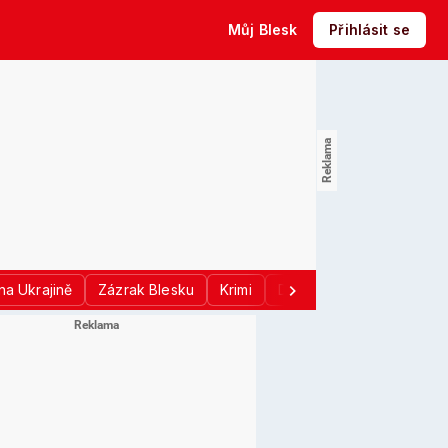
Můj Blesk
Přihlásit se
na Ukrajině
Zázrak Blesku
Krimi
Donald Trump
Sport