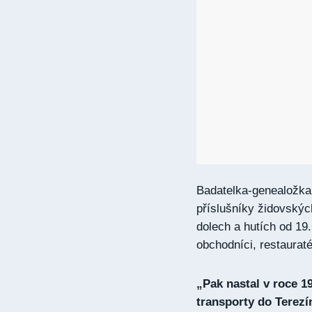
Badatelka-genealožka
příslušníky židovských
dolech a hutích od 19. 
obchodníci, restauratéř
„Pak nastal v roce 1
transporty do Terezí