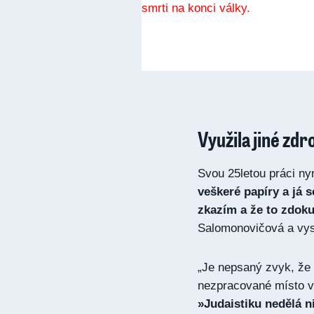
Využila jiné zdr
Svou 25letou práci ny
veškeré papíry a já 
zkazím a že to zdoku
Salomonovičová a vysv
„Je nepsaný zvyk, že 
nezpracované místo v h
»Judaistiku nedělá n