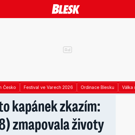
n Česko
Festival ve Varech 2026
Ordinace Blesku
Válka 
 to kapánek zkazím:
8) zmapovala životy