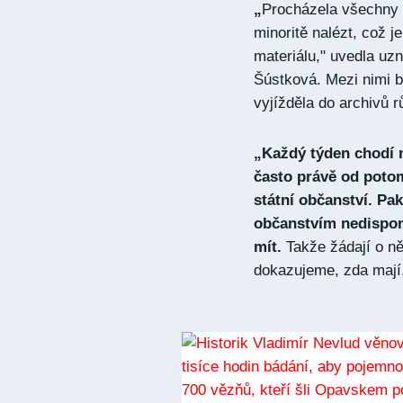
„
Procházela všechny 
minoritě nalézt, což 
materiálu," uvedla uz
Šústková. Mezi nimi by
vyjížděla do archivů 
„Každý týden chodí n
často právě od potom
státní občanství. Pa
občanstvím nedisponu
mít.
Takže žádají o ně
dokazujeme, zda mají,