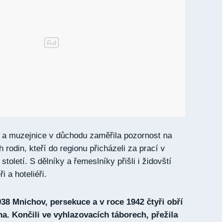
 a muzejnice v důchodu zaměřila pozornost na
 rodin, kteří do regionu přicházeli za prací v
století. S dělníky a řemeslníky přišli i židovští
i a hoteliéři.
938 Mnichov, persekuce a v roce 1942 čtyři obří
na. Končili ve vyhlazovacích táborech, přežila