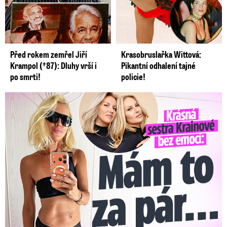
Před rokem zemřel Jiří
Krasobruslařka Wittová:
Krampol (†87): Dluhy vrší i
Pikantní odhalení tajné
po smrti!
policie!
Krásná sestra Krainové bez emocí: Mám to za pár…