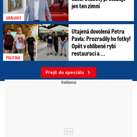
jen ten zimní
UDÁLOSTI
Utajená dovolená Petra
Pavla: Prozradily ho fotky!
Opět v oblíbené rybí
restauraci a ...
POLITIKA
Přejít do speciálu