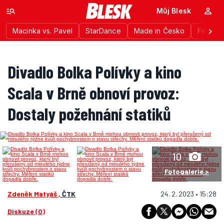
Můj Blesk
Macinka vs. Pavel
StarDance
Made in Česko
Festiva
Divadlo Bolka Polívky a kino
Scala v Brně obnoví provoz:
Dostaly požehnání statiků
10
Fotogalerie >
Zdeněk Matyáš
, ČTK
24. 2. 2023 • 15:28
Diskuze (0)