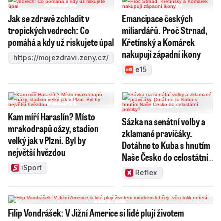
Jak se zdravě zchladit v
Emancipace českých
tropických vedrech: Co
miliardářů. Proč Strnad,
pomáhá a kdy už riskujete úpal
Křetínský a Komárek
nakupují západní ikony
https://mojezdravi.zeny.cz/
e15
Kam míří Haraslín? Místo
Sázka na senátní volby a
mrakodrapů oázy, stadion
zklamané pravičáky.
velký jak v Plzni. Byl by
Dotáhne to Kuba s hnutím
největší hvězdou
Naše Česko do celostátní
politiky?
iSport
Reflex
Filip Vondrášek: V Jižní Americe si lidé plují životem