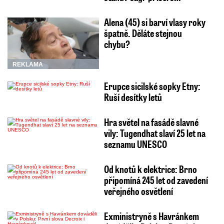
Alena (45) si barví vlasy roky
špatně. Děláte stejnou
chybu?
REKLAMA
Erupce sicilské sopky Etny:
Ruší desítky letů
Hra světel na fasádě slavné
vily: Tugendhat slaví 25 let na
seznamu UNESCO
Od knotů k elektrice: Brno
připomíná 245 let od zavedení
veřejného osvětlení
Exministryně s Havránkem