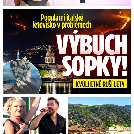
Erupce sicilské sopky Etny: Ruší desítky letů