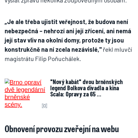
vyslat zprávu několika zodpovědným osobám.
„Je ale třeba ujistit veřejnost, že budova není
nebezpečná – nehrozí ani její zřícení, ani nemá
její stav vliv na okolní domy, protože ty jsou
konstrukčně na ní zcela nezávislé,"
řekl mluvčí
magistrátu Filip Poňuchálek.
"Nový kabát" dvou brněnských
legend Bolkova divadla a kina
Scala: Opravy za 65 …
Obnovení provozu zveřejní na webu