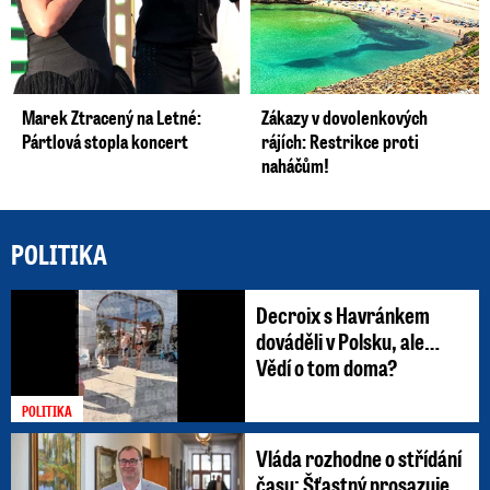
Marek Ztracený na Letné:
Zákazy v dovolenkových
Pártlová stopla koncert
rájích: Restrikce proti
naháčům!
POLITIKA
Decroix s Havránkem
dováděli v Polsku, ale…
Vědí o tom doma?
POLITIKA
Vláda rozhodne o střídání
času: Šťastný prosazuje