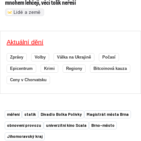
mnohem lehčeji, věci tolik neřeší
Lidé a země
Aktuální dění
Zprávy
Volby
Válka na Ukrajině
Počasí
Epicentrum
Krimi
Regiony
Bitcoinová kauza
Ceny v Chorvatsku
měření
statik
Divadlo Bolka Polívky
Magistrát města Brna
obnovení provozu
univerzitní kino Scala
Brno-město
Jihomoravský kraj