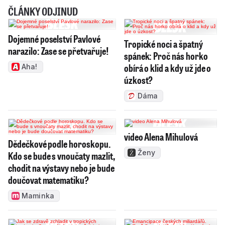
ČLÁNKY ODJINUD
Dojemné poselství Pavlové
Tropické noci a špatný
narazilo: Zase se přetvařuje!
spánek: Proč nás horko
obírá o klid a kdy už jde o
Aha!
úzkost?
Dáma
video Alena Mihulová
Dědečkové podle horoskopu.
Ženy
Kdo se bude s vnoučaty mazlit,
chodit na výstavy nebo je bude
doučovat matematiku?
Maminka