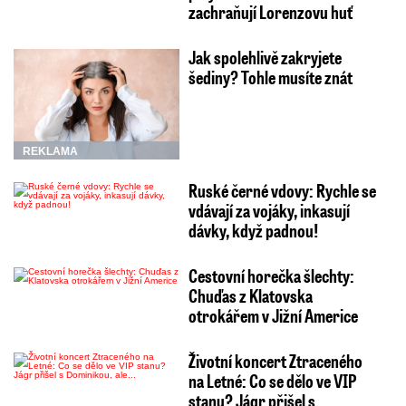
zachraňují Lorenzovu huť
Jak spolehlivě zakryjete
šediny? Tohle musíte znát
REKLAMA
Ruské černé vdovy: Rychle se
vdávají za vojáky, inkasují
dávky, když padnou!
Cestovní horečka šlechty:
Chuďas z Klatovska
otrokářem v Jižní Americe
Životní koncert Ztraceného
na Letné: Co se dělo ve VIP
stanu? Jágr přišel s…