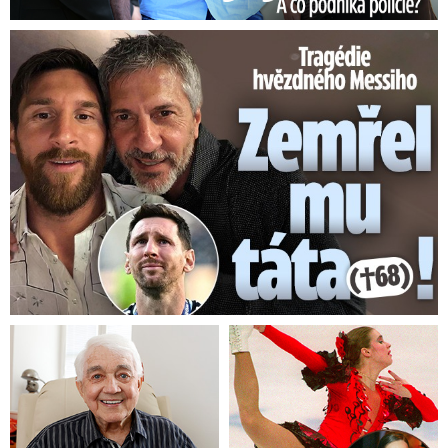
Tragédie hvězdného Messiho: Zemřel mu táta (†68)!