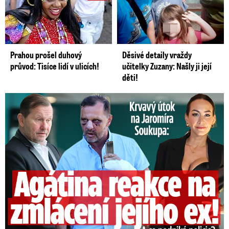
Prahou prošel duhový
Děsivé detaily vraždy
průvod: Tisíce lidí v ulicích!
učitelky Zuzany: Našly ji její
děti!
Útok na Jaromíra Soukupa: Reakce Agáty na zmlácení jejího ex