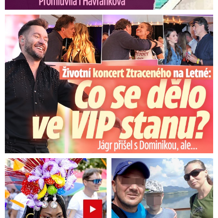
Koncert Ztraceného na Letné: Jágr přišel s Dominikou, ale...