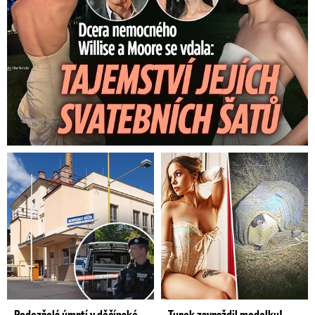
Podezřelá úmrtí v děčínské
Turek zavraždil modelku!