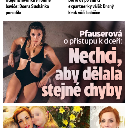
baviče: Dcera Suchánka
expartnerky válčí: Drsný
porodila
krok vůči babičce
Pfauserová o dceři: Nechci, aby dělala stejné chyby jako já
Bolestné vzpomínky Míši Maurerové: Prohrála boj o dvojčata!