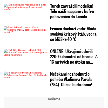
Turek zavraždil modelku!
Tělo našli nacpané v kufru
pohozeném do kanálu
Francii dochází voda: Vláda
svolává krizový štáb, vedra
se blíží ke 40 °C
ONLINE: Ukrajinci udeřili
2200 kilometrů od hranic. A
13 mrtvých po útoku na…
Nečekané rozhodnutí o
pohřbu Vladimíra Párala
(†94): Obřad bude doma!