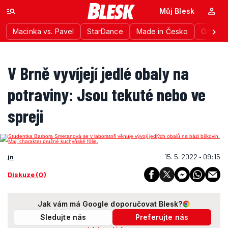
Můj Blesk
Macinka vs. Pavel
StarDance
Made in Česko
Ordinac
V Brně vyvíjejí jedlé obaly na
potraviny: Jsou tekuté nebo ve
spreji
jn
15. 5. 2022 • 09:15
Diskuze (0)
Jak vám má Google doporučovat Blesk?
Sledujte nás
Preferujte nás