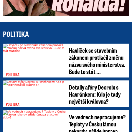
POLITIKA
Havlíček se stavebním
zákonem protlačil změnu
názvu svého ministerstva.
Bude to stát ...
POLITIKA
Detaily aféry Decroix s
Havránkem: Kdo je tady
největší královna?
POLITIKA
Ve vedrech nepracujeme?
Teploty v Česku lámou
rekordy, přijde úprava