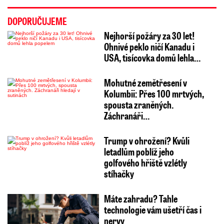
DOPORUČUJEME
Nejhorší požáry za 30 let!
Ohnivé peklo ničí Kanadu i
USA, tisícovka domů lehla…
Mohutné zemětřesení v
Kolumbii: Přes 100 mrtvých,
spousta zraněných.
Záchranáři…
Trump v ohrožení? Kvůli
letadlům poblíž jeho
golfového hřiště vzlétly
stíhačky
Máte zahradu? Tahle
technologie vám ušetří čas i
nervy