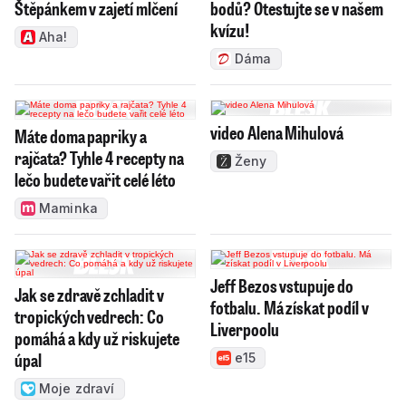
Štěpánkem v zajetí mlčení
bodů? Otestujte se v našem
kvízu!
Aha!
Dáma
video Alena Mihulová
Máte doma papriky a
rajčata? Tyhle 4 recepty na
Ženy
lečo budete vařit celé léto
Maminka
Jeff Bezos vstupuje do
Jak se zdravě zchladit v
fotbalu. Má získat podíl v
tropických vedrech: Co
Liverpoolu
pomáhá a kdy už riskujete
úpal
e15
Moje zdraví