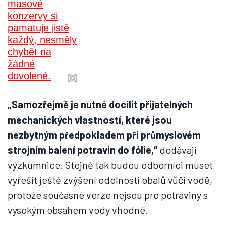
„Samozřejmě je nutné docílit přijatelných
mechanických vlastností, které jsou
nezbytným předpokladem při průmyslovém
strojním balení potravin do fólie,“
dodávají
výzkumnice. Stejně tak budou odborníci muset
vyřešit ještě zvýšení odolnosti obalů vůči vodě,
protože současné verze nejsou pro potraviny s
vysokým obsahem vody vhodné.