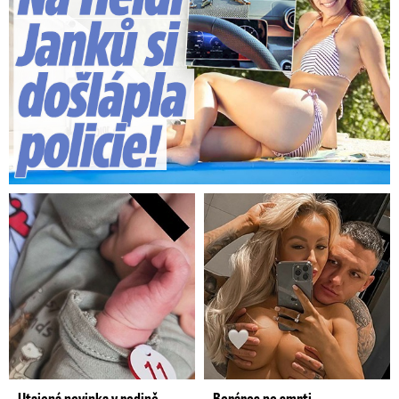
Utajená novinka v rodině
Boráros po smrti