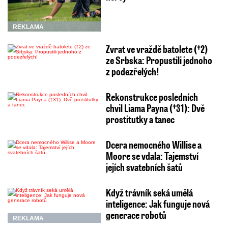
REKLAMA
Zvrat ve vraždě batolete (†2)
ze Srbska: Propustili jednoho
z podezřelých!
Rekonstrukce posledních
chvil Liama Payna (†31): Dvě
prostitutky a tanec
Dcera nemocného Willise a
Moore se vdala: Tajemství
jejích svatebních šatů
Když trávník seká umělá
inteligence: Jak funguje nová
generace robotů
REKLAMA