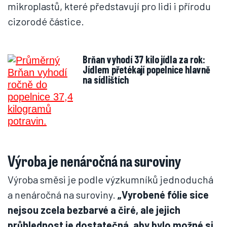
mikroplastů, které představují pro lidi i přírodu
cizorodé částice.
Brňan vyhodí 37 kilo jídla za rok:
Jídlem přetékají popelnice hlavně
na sídlištích
Výroba je nenáročná na suroviny
Výroba směsi je podle výzkumníků jednoduchá
a nenáročná na suroviny.
„Vyrobené fólie sice
nejsou zcela bezbarvé a čiré, ale jejich
průhlednost je dostatečná, aby bylo možné si