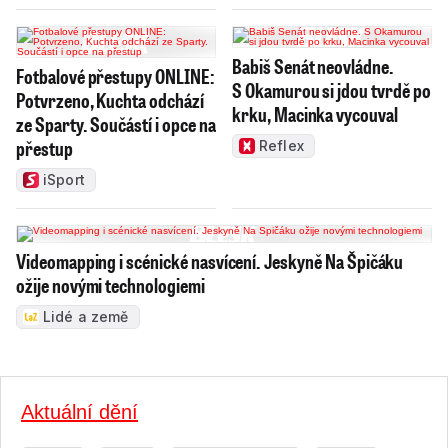
Babiš Senát neovládne.
Fotbalové přestupy ONLINE:
S Okamurou si jdou tvrdě po
Potvrzeno, Kuchta odchází
krku, Macinka vycouval
ze Sparty. Součástí i opce na
přestup
Reflex
iSport
Videomapping i scénické nasvícení. Jeskyně Na Špičáku
ožije novými technologiemi
Lidé a země
Aktuální dění