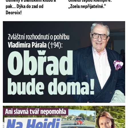
pak… Dýka do zad od
„Zcela nepřijatelné.“
Decroix!
Nečekané rozhodnutí o pohřbu Párala (†94): Obřad bude doma!
Slavná tvář nepomohla. Na Heidi Janků si došlápla policie