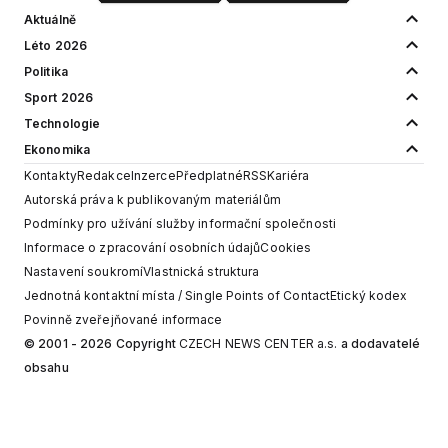
Aktuálně
Léto 2026
Politika
Sport 2026
Technologie
Ekonomika
Kontakty
Redakce
Inzerce
Předplatné
RSS
Kariéra
Autorská práva k publikovaným materiálům
Podmínky pro užívání služby informační společnosti
Informace o zpracování osobních údajů
Cookies
Nastavení soukromí
Vlastnická struktura
Jednotná kontaktní místa / Single Points of Contact
Etický kodex
Povinně zveřejňované informace
© 2001 - 2026 Copyright
CZECH NEWS CENTER a.s.
a dodavatelé
obsahu