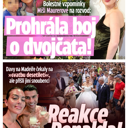
Ronaldova »svatba« pobláznila Madeiru: Reakce Cristiana!