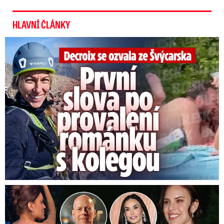
HLAVNÍ ČLÁNKY
Decroix se ozvala z Alp: První slova po provalení románku
Dcera nemocného Willise a Moore se vdala: Tajemství šatů