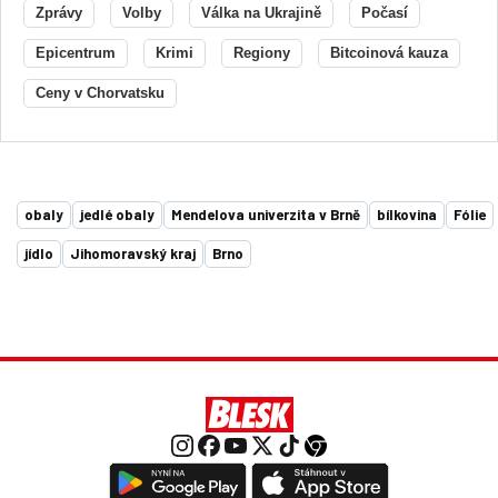
Zprávy
Volby
Válka na Ukrajině
Počasí
Epicentrum
Krimi
Regiony
Bitcoinová kauza
Ceny v Chorvatsku
obaly
jedlé obaly
Mendelova univerzita v Brně
bílkovina
Fólie
jídlo
Jihomoravský kraj
Brno