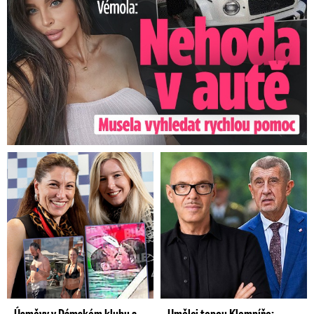
Úsměvy v Dámském klubu a
Umělci tepou Klempíře: