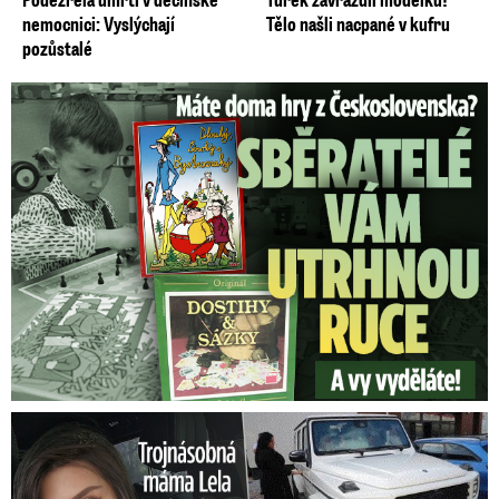
nemocnici: Vyslýchají
Tělo našli nacpané v kufru
pozůstalé
Staré československé hry: Sběratelé vám za ně utrhnou ruce!
Trojnásobná máma Lela Vémola: Nehoda v autě