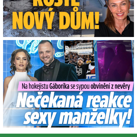
Na Gáboríka se sypou obvinění z nevěry: Reakce manželky!