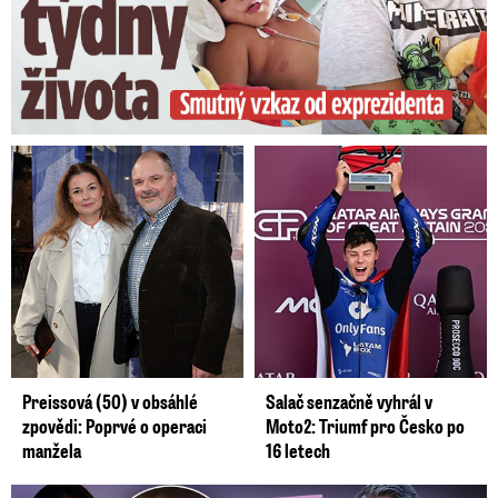
Preissová (50) v obsáhlé
Salač senzačně vyhrál v
zpovědi: Poprvé o operaci
Moto2: Triumf pro Česko po
manžela
16 letech