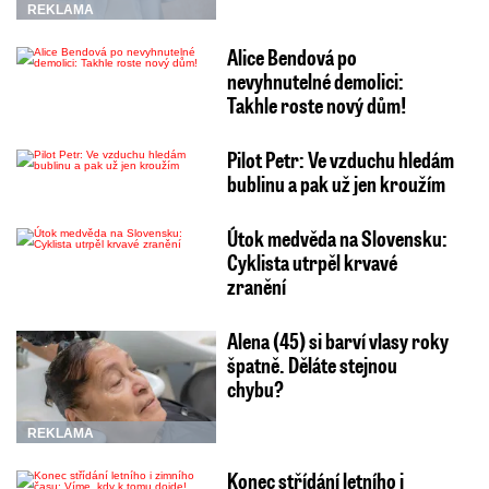
REKLAMA
Alice Bendová po
nevyhnutelné demolici:
Takhle roste nový dům!
Pilot Petr: Ve vzduchu hledám
bublinu a pak už jen kroužím
Útok medvěda na Slovensku:
Cyklista utrpěl krvavé
zranění
Alena (45) si barví vlasy roky
špatně. Děláte stejnou
chybu?
REKLAMA
Konec střídání letního i