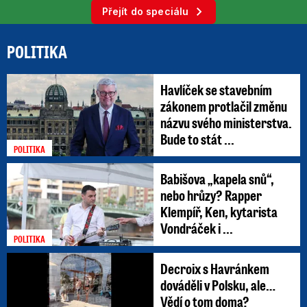
Přejít do speciálu
POLITIKA
Havlíček se stavebním
zákonem protlačil změnu
názvu svého ministerstva.
Bude to stát ...
POLITIKA
Babišova „kapela snů“,
nebo hrůzy? Rapper
Klempíř, Ken, kytarista
Vondráček i ...
POLITIKA
Decroix s Havránkem
dováděli v Polsku, ale…
Vědí o tom doma?