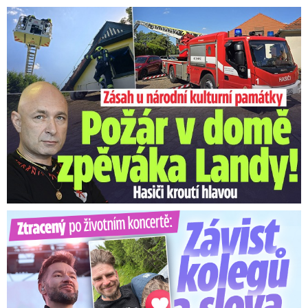
U Daniela Landy hořelo! Hasiči kroutí hlavou
Ztracený po životním koncertě: Závist kolegů a teplý popík