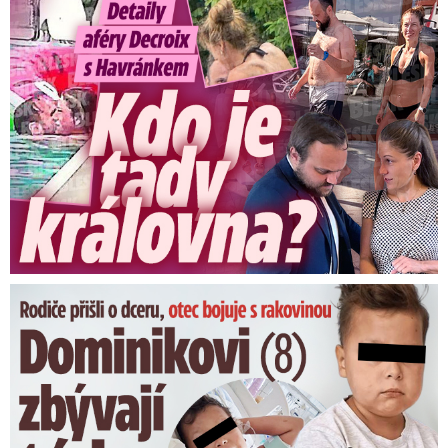
Detaily aféry Decroix s Havránkem: Kdo je tady královna?
Dominikovi (8) zbývají týdny života: Vzkaz od exprezidenta