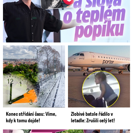
Konec střídání času: Víme,
Zlobivé batole řádilo v
kdy k tomu dojde!
letadle: Zrušili celý let!