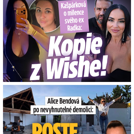
Kašpárková o milence svého ex Radka: Kopie z Wishe!
Bendová po nevyhnutelné demolici: Takhle roste nový dům