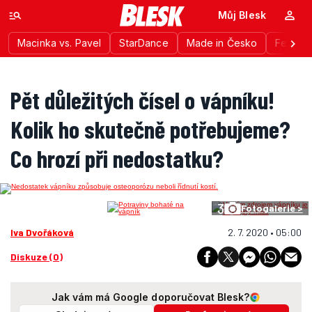
Můj Blesk
Macinka vs. Pavel
StarDance
Made in Česko
Festiva
Pět důležitých čísel o vápníku!
Kolik ho skutečně potřebujeme?
Co hrozí při nedostatku?
3
Fotogalerie >
Iva Dvořáková
2. 7. 2020 • 05:00
Diskuze (0)
Jak vám má Google doporučovat Blesk?