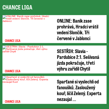
CHANCE LIGA
ONLINE: Baník zase
prohrává, Hradci vrátil
vedení Slončík. Tři
červené v Jablonci
CHANCE LIGA
SESTŘIH: Slavia -
Pardubice 2:1. Sešívaná
jízda pokračuje, třetí
výhru zařídil Chytil
CHANCE LIGA
Sparťané si vyslechli od
fanoušků. Zasloužený
kouř, líčil Zelený. Experta
nezaujal ...
CHANCE LIGA