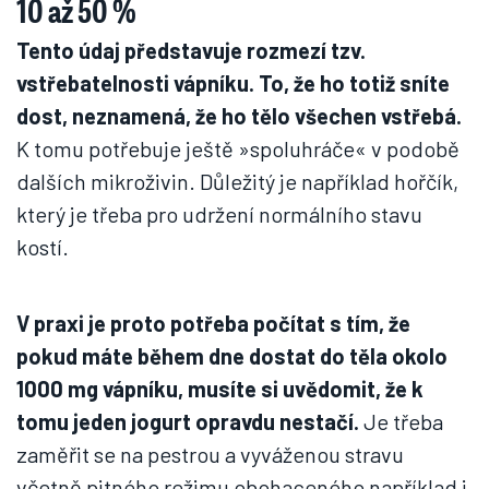
10 až 50 %
Tento údaj představuje rozmezí tzv.
vstřebatelnosti vápníku. To, že ho totiž sníte
dost, neznamená, že ho tělo všechen vstřebá.
K tomu potřebuje ještě »spoluhráče« v podobě
dalších mikroživin. Důležitý je například hořčík,
který je třeba pro udržení normálního stavu
kostí.
V praxi je proto potřeba počítat s tím, že
pokud máte během dne dostat do těla okolo
1000 mg vápníku, musíte si uvědomit, že k
tomu jeden jogurt opravdu nestačí.
Je třeba
zaměřit se na pestrou a vyváženou stravu
včetně pitného režimu obohaceného například i