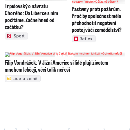
Trpišovský o návratu
Pastviny proti požárům.
Chorého: Do Liberce s ním
Proč by společnost měla
počítáme. Začne hned od
přehodnotit negativní
začátku?
postoj vůči zemědělství?
iSport
Reflex
Filip Vondrášek: V Jižní Americe si lidé plují životem
mnohem lehčeji, věci tolik neřeší
Lidé a země