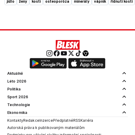
jídlo
ženy
kosti
osteoporóza
minerály
vápník
řídnutí kostí
Aktuálně
Léto 2026
Politika
Sport 2026
Technologie
Ekonomika
Kontakty
Redakce
Inzerce
Předplatné
RSS
Kariéra
Autorská práva k publikovaným materiálům
Podmínky pro užívání služby informační společnosti