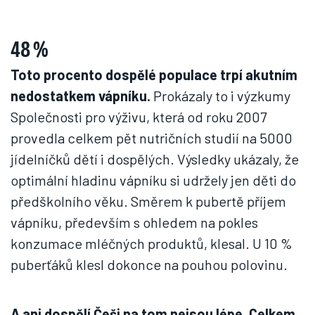
48 %
Toto procento dospělé populace trpí akutním
nedostatkem vápníku.
Prokázaly to i výzkumy
Společnosti pro výživu, která od roku 2007
provedla celkem pět nutričních studií na 5000
jídelníčků dětí i dospělých. Výsledky ukázaly, že
optimální hladinu vápníku si udržely jen děti do
předškolního věku. Směrem k pubertě příjem
vápníku, především s ohledem na pokles
konzumace mléčných produktů, klesal. U 10 %
puberťáků klesl dokonce na pouhou polovinu.
A ani dospělí Češi na tom nejsou lépe. Celkem