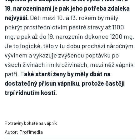
18. narozeninami je pak jeho potřeba zdaleka
nejvyšší.
Děti mezi 10. a 13. rokem by měly
pokrýt prostřednictvím pestré stravy až 1100
mg, a pak až do 19. narozenin dokonce 1200 mg.
Je to logické, tělo v tu dobu prochází náročným
vývinem a vykazuje zvýšenou poptávku po
všech živinách i mikroživinách, mezi něž vápník
patří. T
aké starší ženy by měly dbát na
dostatečný přísun vápníku, protože častěji
trpí řídnutím kostí.
Potraviny bohaté na vápník
Autor: Profimedia