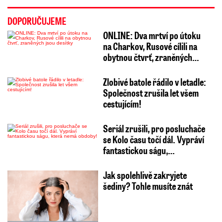
DOPORUČUJEME
ONLINE: Dva mrtví po útoku
na Charkov, Rusové cílili na
obytnou čtvrť, zraněných…
Zlobivé batole řádilo v letadle:
Společnost zrušila let všem
cestujícím!
Seriál zrušili, pro posluchače
se Kolo času točí dál. Vypráví
fantastickou ságu,…
Jak spolehlivě zakryjete
šediny? Tohle musíte znát