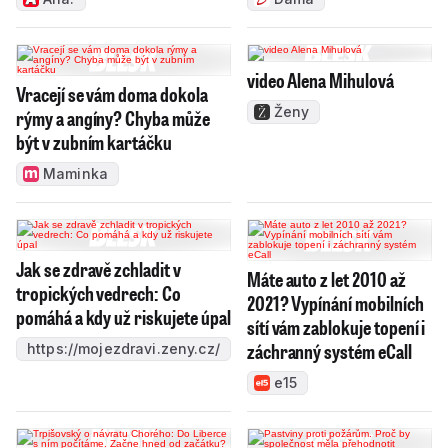
video Alena Mihulová
Vracejí se vám doma dokola
Ženy
rýmy a angíny? Chyba může
být v zubním kartáčku
Maminka
Jak se zdravě zchladit v
Máte auto z let 2010 až
tropických vedrech: Co
2021? Vypínání mobilních
pomáhá a kdy už riskujete úpal
sítí vám zablokuje topení i
záchranný systém eCall
https://mojezdravi.zeny.cz/
e15