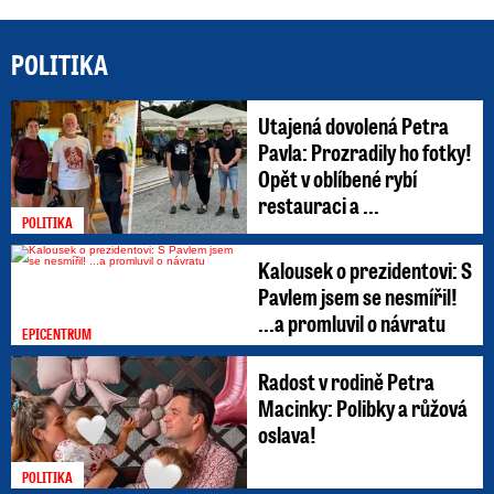
POLITIKA
Utajená dovolená Petra
Pavla: Prozradily ho fotky!
Opět v oblíbené rybí
restauraci a ...
POLITIKA
Kalousek o prezidentovi: S
Pavlem jsem se nesmířil!
...a promluvil o návratu
EPICENTRUM
Radost v rodině Petra
Macinky: Polibky a růžová
oslava!
POLITIKA