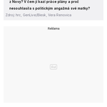
z Novy? V čem jí kazí práce plány a proč
nesouhlasila s politickým angažmá své matky?
Zdroj: hrc, GenLive/Blesk, Vera Renovica