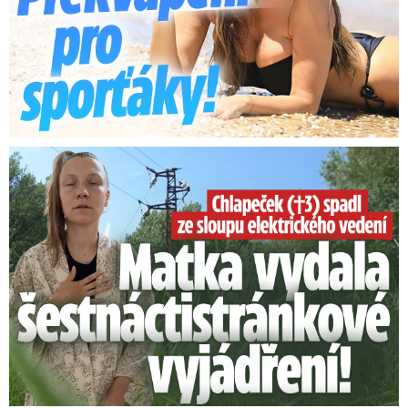
Smrtelný pád chlapce: Matka vydala vyjádření na 16 stran