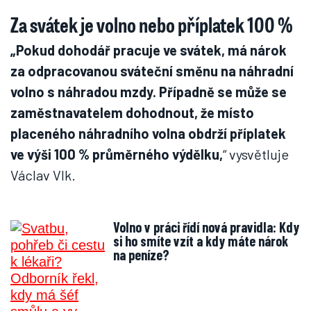
Za svátek je volno nebo příplatek 100 %
„Pokud dohodář pracuje ve svátek, má nárok
za odpracovanou sváteční směnu na náhradní
volno s náhradou mzdy. Případně se může se
zaměstnavatelem dohodnout, že místo
placeného náhradního volna obdrží příplatek
ve výši 100 % průměrného výdělku,
“ vysvětluje
Václav Vlk.
Volno v práci řídí nová pravidla: Kdy
si ho smíte vzít a kdy máte nárok
na peníze?