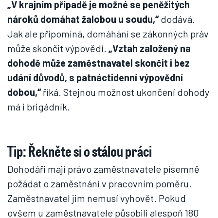
„V krajním případě je možné se peněžitých
nároků domáhat žalobou u soudu,“
dodává.
Jak ale připomíná, domáhání se zákonných práv
může skončit výpovědí.
„Vztah založený na
dohodě může zaměstnavatel skončit i bez
udání důvodů, s patnáctidenní výpovědní
dobou,“
říká. Stejnou možnost ukončení dohody
má i brigádník.
Tip: Řekněte si o stálou práci
Dohodáři mají právo zaměstnavatele písemně
požádat o zaměstnání v pracovním poměru.
Zaměstnavatel jim nemusí vyhovět. Pokud
ovšem u zaměstnavatele působili alespoň 180