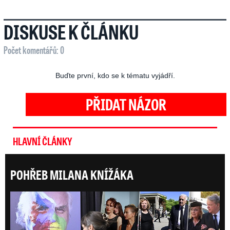
DISKUSE K ČLÁNKU
Počet komentářů: 0
Buďte první, kdo se k tématu vyjádří.
PŘIDAT NÁZOR
HLAVNÍ ČLÁNKY
POHŘEB MILANA KNÍŽÁKA
ONLI