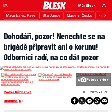
Můj Blesk
Macinka vs. Pavel
StarDance
Made in Česko
Festiva
Dohodáři, pozor! Nenechte se na
brigádě připravit ani o korunu!
Odborníci radí, na co dát pozor
4
Fotogalerie >
Radka Růžičková
11. 8. 2025 • 11:38
Diskuze (0)