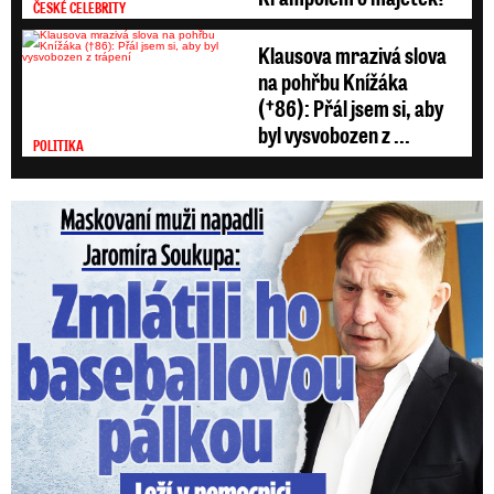
ČESKÉ CELEBRITY
Klausova mrazivá slova
na pohřbu Knížáka
(†86): Přál jsem si, aby
byl vysvobozen z ...
POLITIKA
Maskovaní muži napadli Jaromíra Soukupa: Krvavá nakládačka