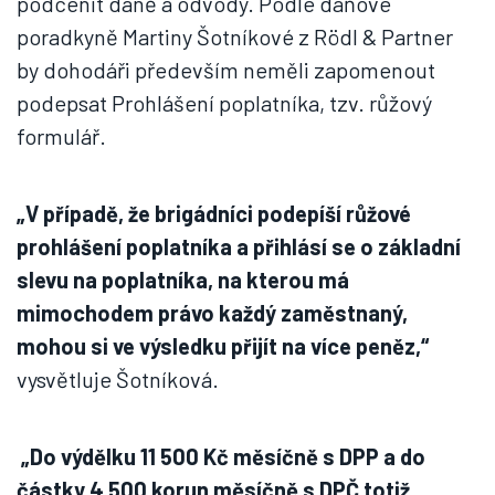
podcenit daně a odvody. Podle daňové
poradkyně Martiny Šotníkové z Rödl & Partner
by dohodáři především neměli zapomenout
podepsat Prohlášení poplatníka, tzv. růžový
formulář.
„V případě, že brigádníci podepíší růžové
prohlášení poplatníka a přihlásí se o základní
slevu na poplatníka, na kterou má
mimochodem právo každý zaměstnaný,
mohou si ve výsledku přijít na více peněz,“
vysvětluje Šotníková.
„Do výdělku 11 500 Kč měsíčně s DPP a do
částky 4 500 korun měsíčně s DPČ totiž