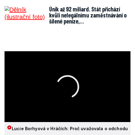
Únik až 92 miliard. Stát přichází
kvůli nelegálnímu zaměstnávání o
šílené peníze,…
Lucie Borhyová v Hráčích: Proč uvažovala o odchodu