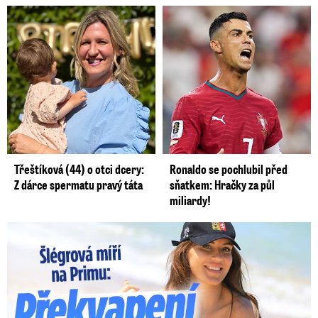
Třeštíková (44) o otci dcery:
Ronaldo se pochlubil před
Z dárce spermatu pravý táta
sňatkem: Hračky za půl
miliardy!
Lucie Šlégrová míří na Primu. Překvapení pro sporťáky!