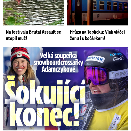
Na festivalu Brutal Assault se
Hrůza na Teplicku: Vlak vláčel
utopil muž!
ženu i s kočárkem!
Velká soupeřka Adamczykové: Šokující konec!