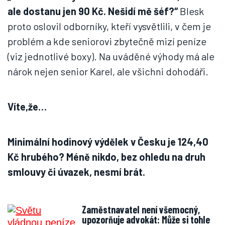
ale dostanu jen 90 Kč. Nešidí mě šéf?“
Blesk
proto oslovil odborníky, kteří vysvětlili, v čem je
problém a kde seniorovi zbytečně mizí peníze
(viz jednotlivé boxy). Na uváděné výhody má ale
nárok nejen senior Karel, ale všichni dohodáři.
Víte,že…
Minimální hodinový výdělek v Česku je 124,40
Kč hrubého? Méně nikdo, bez ohledu na druh
smlouvy či úvazek, nesmí brát.
Zaměstnavatel není všemocný,
upozorňuje advokát: Může si tohle