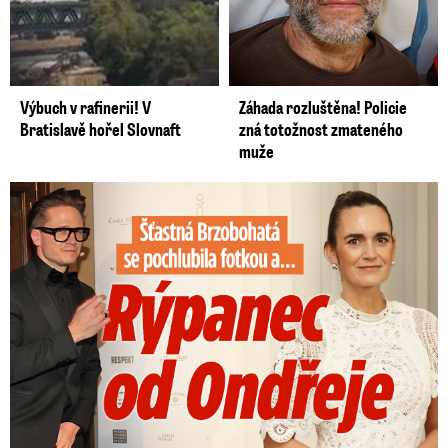
Výbuch v rafinerii! V
Záhada rozluštěna! Policie
Bratislavě hořel Slovnaft
zná totožnost zmateného
muže
Šťastná Brzobohatá se pochlubila fotkou: Rýpanec od Ondřeje