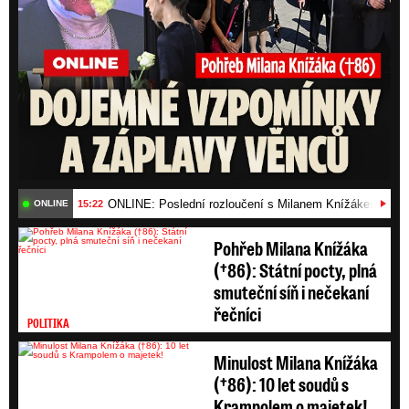
ONLINE: Poslední rozloučení s Milanem Knížákem (†86)
15:22
ONLINE
Pohřeb Milana Knížáka
(†86): Státní pocty, plná
smuteční síň i nečekaní
řečníci
POLITIKA
Minulost Milana Knížáka
(†86): 10 let soudů s
Krampolem o majetek!