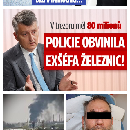
V trezoru měl 80 milionů: Policie obvinila exšéfa železnic!