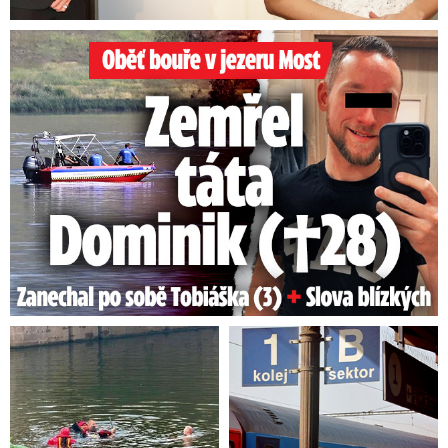
Oběť bouře v jezeru Most: Zemřel táta Dominik (†28)