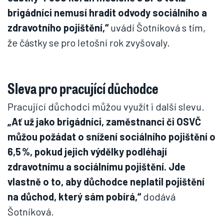
brigádníci nemusí hradit odvody sociálního a
zdravotního pojištění,“
uvádí Šotníková s tím,
že částky se pro letošní rok zvyšovaly.
Sleva pro pracující důchodce
Pracující důchodci můžou využít i další slevu.
„Ať už jako brigádníci, zaměstnanci či OSVČ
můžou požádat o snížení sociálního pojištění o
6,5 %, pokud jejich výdělky podléhají
zdravotnímu a sociálnímu pojištění. Jde
vlastně o to, aby důchodce neplatil pojištění
na důchod, který sám pobírá,“
dodává
Šotníková.