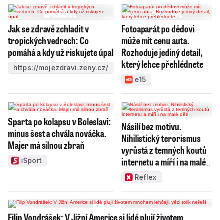
Jak se zdravě zchladit v
Fotoaparát po dědovi
tropických vedrech: Co
může mít cenu auta.
pomáhá a kdy už riskujete úpal
Rozhoduje jediný detail,
který lehce přehlédnete
https://mojezdravi.zeny.cz/
e15
Sparta po kolapsu v Boleslavi:
Násilí bez motivu.
minus šest a chvála nováčka.
Nihilistický terorismus
Majer má silnou zbraň
vyrůstá z temných koutů
internetu a míří i na malé
iSport
děti
Reflex
Filip Vondrášek: V Jižní Americe si lidé plují životem