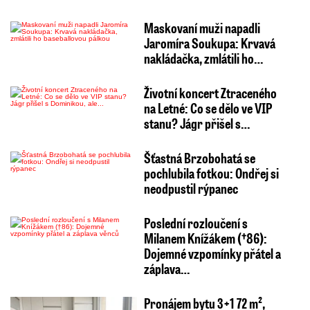
Maskovaní muži napadli
Jaromíra Soukupa: Krvavá
nakládačka, zmlátili ho…
Životní koncert Ztraceného
na Letné: Co se dělo ve VIP
stanu? Jágr přišel s…
Šťastná Brzobohatá se
pochlubila fotkou: Ondřej si
neodpustil rýpanec
Poslední rozloučení s
Milanem Knížákem (†86):
Dojemné vzpomínky přátel a
záplava…
Pronájem bytu 3+1 72 m²,