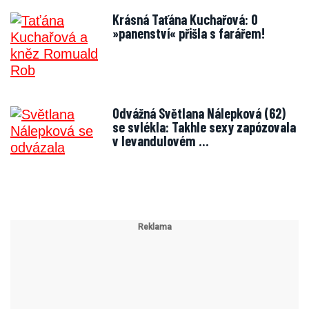
Krásná Taťána Kuchařová: O
»panenství« přišla s farářem!
Odvážná Světlana Nálepková (62)
se svlékla: Takhle sexy zapózovala
v levandulovém …