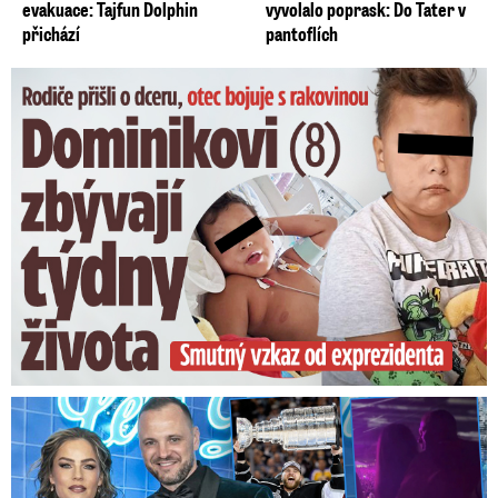
evakuace: Tajfun Dolphin
vyvolalo poprask: Do Tater v
přichází
pantoflích
Dominikovi (8) zbývají týdny života: Vzkaz od exprezidenta
Na Gáboríka se sypou obvinění z nevěry: Reakce manželky!