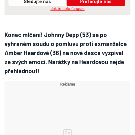
Sledujte nás
Preferujte nás
Jak to celé funguje
Konec mlčení! Johnny Depp (53) se po
vyhraném soudu o pomluvu proti exmanželce
Amber Heardové (36) na nové desce vyzpíval
ze svých emocí. Narážky na Heardovou nejde
přehlédnout!