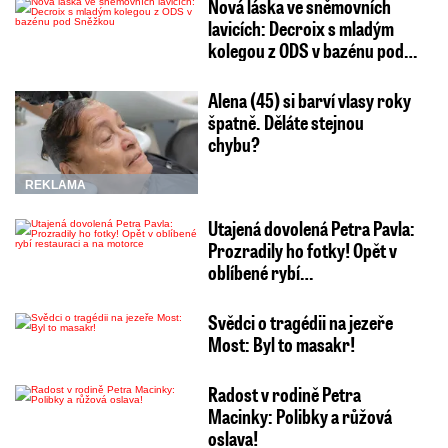
Nová láska ve sněmovních
lavicích: Decroix s mladým
kolegou z ODS v bazénu pod…
Alena (45) si barví vlasy roky
špatně. Děláte stejnou
chybu?
REKLAMA
Utajená dovolená Petra Pavla:
Prozradily ho fotky! Opět v
oblíbené rybí…
Svědci o tragédii na jezeře
Most: Byl to masakr!
Radost v rodině Petra
Macinky: Polibky a růžová
oslava!