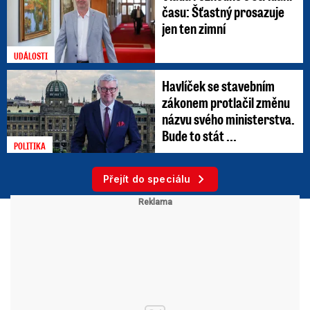
času: Šťastný prosazuje
jen ten zimní
UDÁLOSTI
Havlíček se stavebním
zákonem protlačil změnu
názvu svého ministerstva.
Bude to stát ...
POLITIKA
Přejít do speciálu