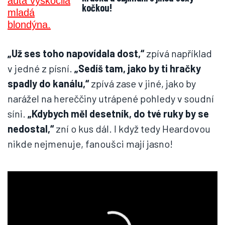
kočkou!
„Už ses toho napovídala dost,“
zpívá například
v jedné z písní.
„Sedíš tam, jako by ti hračky
spadly do kanálu,“
zpívá zase v jiné, jako by
narážel na hereččiny utrápené pohledy v soudní
síni.
„Kdybych měl desetník, do tvé ruky by se
nedostal,“
zní o kus dál. I když tedy Heardovou
nikde nejmenuje, fanoušci mají jasno!