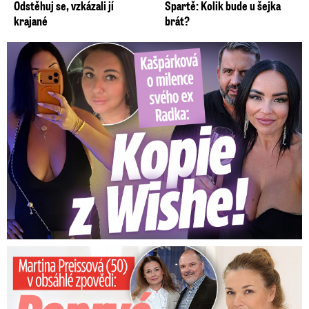
Odstěhuj se, vzkázali jí
Spartě: Kolik bude u šejka
krajané
brát?
Kašpárková o milence svého ex Radka: Kopie z Wishe!
Preissová (50) v obsáhlé zpovědi: Poprvé o operaci manžela