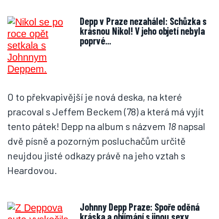
Depp v Praze nezahálel: Schůzka s
krásnou Nikol! V jeho objetí nebyla
poprvé...
O to překvapivější je nová deska, na které
pracoval s Jeffem Beckem (78) a která má vyjít
tento pátek! Depp na album s názvem
18
napsal
dvě písně a pozorným posluchačům určitě
neujdou jisté odkazy právě na jeho vztah s
Heardovou.
Johnny Depp Praze: Spoře oděná
kráska a objímání s jinou sexy