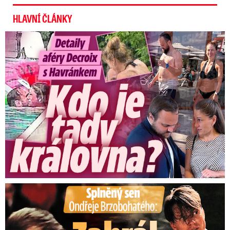
HLAVNÍ ČLÁNKY
Detaily aféry Decroix s Havránkem: Kdo je tady královna?
Splněný sen Ondřeje Brzobohatého: Zahrál si svého tátu