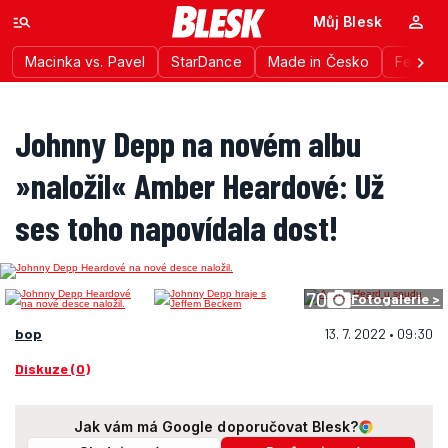
Můj Blesk
Macinka vs. Pavel
StarDance
Made in Česko
Festiva
Johnny Depp na novém albu
»naložil« Amber Heardové: Už
ses toho napovídala dost!
70
Fotogalerie >
bop
13. 7. 2022 • 09:30
Diskuze (0)
Jak vám má Google doporučovat Blesk?