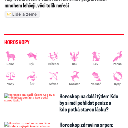
mnohem lehčeji, věci tolik neřeší
Lidé a země
HOROSKOPY
Beran
Býk
Blíženci
Rak
Lev
Panna
Váhy
Štír
Střelec
Kozoroh
Vodnář
Ryby
Horoskop na další týden: Kdo
by si měl pohlídat peníze a
kdo potká starou lásku?
Horoskop zdraví na srpen: