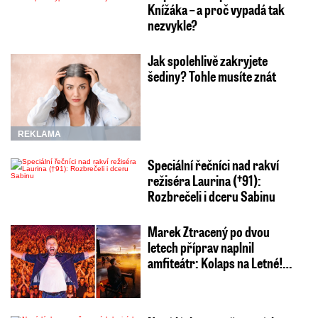
Knížáka – a proč vypadá tak
nezvykle?
Jak spolehlivě zakryjete
šediny? Tohle musíte znát
REKLAMA
Speciální řečníci nad rakví
režiséra Laurina (†91):
Rozbrečeli i dceru Sabinu
Marek Ztracený po dvou
letech příprav naplnil
amfiteátr: Kolaps na Letné!…