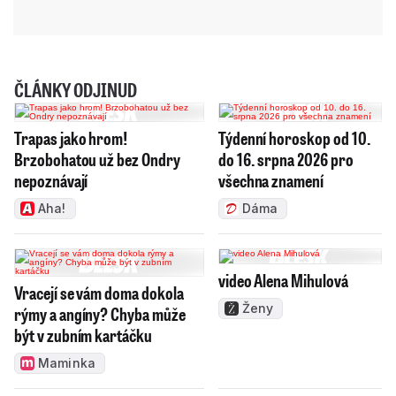
ČLÁNKY ODJINUD
Trapas jako hrom!
Týdenní horoskop od 10.
Brzobohatou už bez Ondry
do 16. srpna 2026 pro
nepoznávají
všechna znamení
Aha!
Dáma
video Alena Mihulová
Vracejí se vám doma dokola
Ženy
rýmy a angíny? Chyba může
být v zubním kartáčku
Maminka