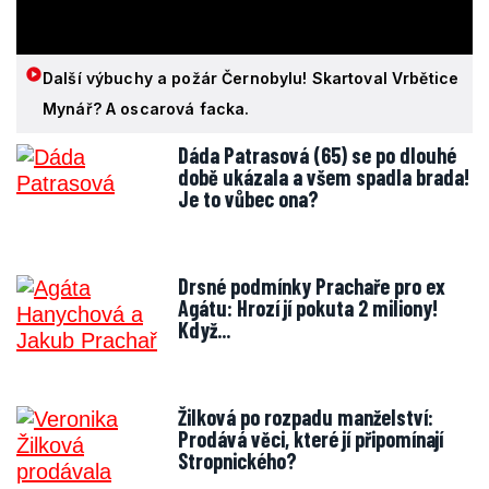
Další výbuchy a požár Černobylu! Skartoval Vrbětice
Mynář? A oscarová facka.
Dáda Patrasová (65) se po dlouhé
době ukázala a všem spadla brada!
Je to vůbec ona?
Drsné podmínky Prachaře pro ex
Agátu: Hrozí jí pokuta 2 miliony!
Když...
Žilková po rozpadu manželství:
Prodává věci, které jí připomínají
Stropnického?