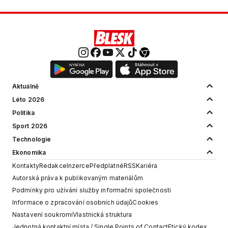
Aktuálně
Léto 2026
Politika
Sport 2026
Technologie
Ekonomika
Kontakty
Redakce
Inzerce
Předplatné
RSS
Kariéra
Autorská práva k publikovaným materiálům
Podmínky pro užívání služby informační společnosti
Informace o zpracování osobních údajů
Cookies
Nastavení soukromí
Vlastnická struktura
Jednotná kontaktní místa / Single Points of Contact
Etický kodex