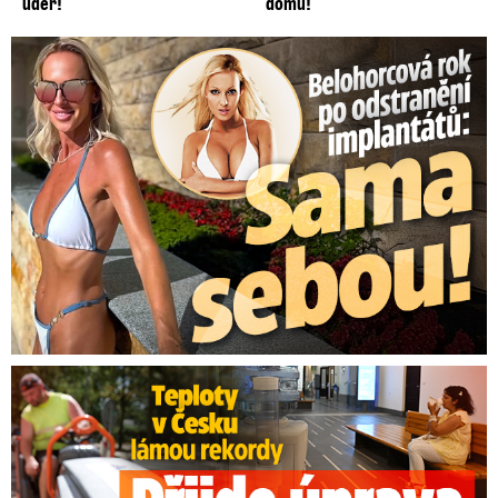
úder!
domů!
Belohorcová rok po odstranění implantátů: Konečně sama sebou
Teploty v Česku lámou rekordy: Přijde úprava pracovní doby?