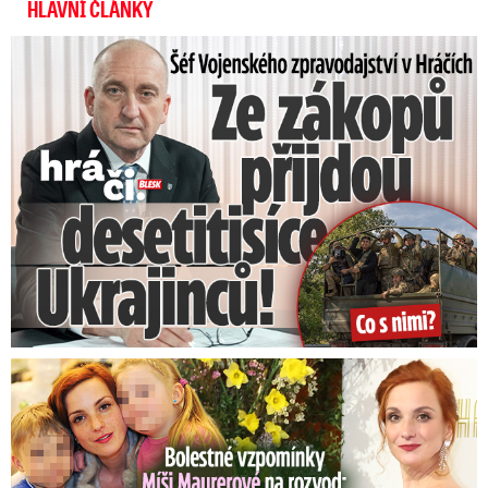
HLAVNÍ ČLÁNKY
Šéf Vojenského zpravodajství: Přijdou desetitisíce Ukrajinců
Bolestné vzpomínky Míši Maurerové: Prohrála boj o dvojčata!