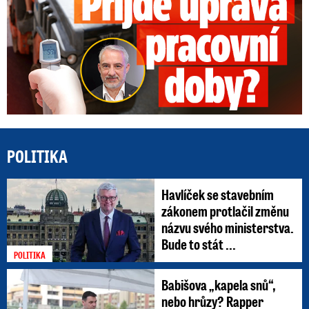
POLITIKA
Havlíček se stavebním
zákonem protlačil změnu
názvu svého ministerstva.
Bude to stát ...
POLITIKA
Babišova „kapela snů“,
nebo hrůzy? Rapper