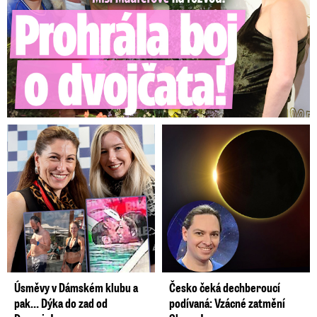
Úsměvy v Dámském klubu a
Česko čeká dechberoucí
pak… Dýka do zad od
podívaná: Vzácné zatmění