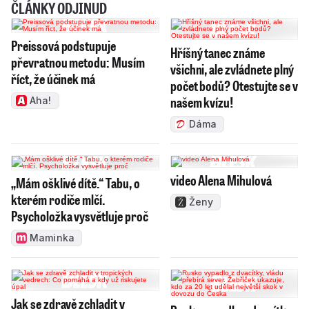
ČLÁNKY ODJINUD
Preissová podstupuje
Hříšný tanec známe
převratnou metodu: Musím
všichni, ale zvládnete plný
říct, že účinek má
počet bodů? Otestujte se v
našem kvízu!
Aha!
Dáma
video Alena Mihulová
„Mám ošklivé dítě.“ Tabu, o
kterém rodiče mlčí.
Ženy
Psycholožka vysvětluje proč
Maminka
Jak se zdravě zchladit v