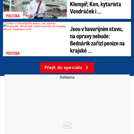
Klempíř, Ken, kytarista
Vondráček i ...
POLITIKA
Jsou v havarijním stavu,
na opravy nebude:
Bednárik zařízl peníze na
krajské ...
POLITIKA
Přejít do speciálu