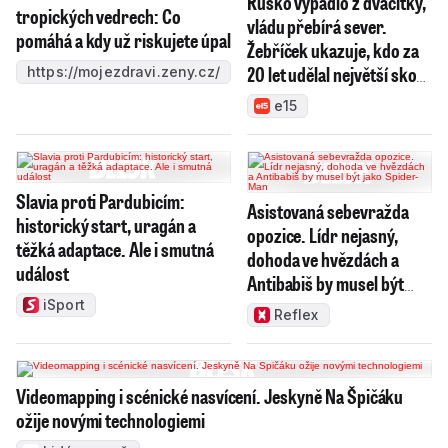
Rusko vypadlo z dvacítky,
tropických vedrech: Co
vládu přebírá sever.
pomáhá a kdy už riskujete úpal
Žebříček ukazuje, kdo za
20 let udělal největší skok
https://mojezdravi.zeny.cz/
v dovozu do Česka
e15
Slavia proti Pardubicím:
Asistovaná sebevražda
historický start, uragán a
opozice. Lídr nejasný,
těžká adaptace. Ale i smutná
dohoda ve hvězdách a
událost
Antibabiš by musel být
jako Spider-Man
iSport
Reflex
Videomapping i scénické nasvícení. Jeskyně Na Špičáku
ožije novými technologiemi