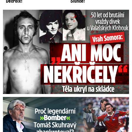
Decroix!
Slunce!
50 let od běsnění Somory: Těla dívek vrah ukryl na skládce
Proč Skuhravý zbankrotoval? Prasklo, kde dluží miliony!