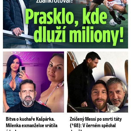
Bitva o kuchaře Kašpárka.
Zničený Messi po smrti táty
Milenka exmanželce vrátila
(†68): V černém spěchal