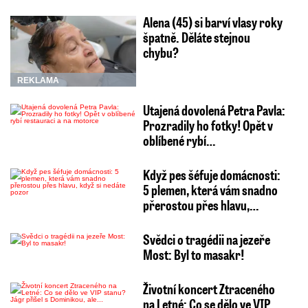
Alena (45) si barví vlasy roky
špatně. Děláte stejnou
chybu?
REKLAMA
Utajená dovolená Petra Pavla:
Prozradily ho fotky! Opět v
oblíbené rybí…
Když pes šéfuje domácnosti:
5 plemen, která vám snadno
přerostou přes hlavu,…
Svědci o tragédii na jezeře
Most: Byl to masakr!
Životní koncert Ztraceného
na Letné: Co se dělo ve VIP