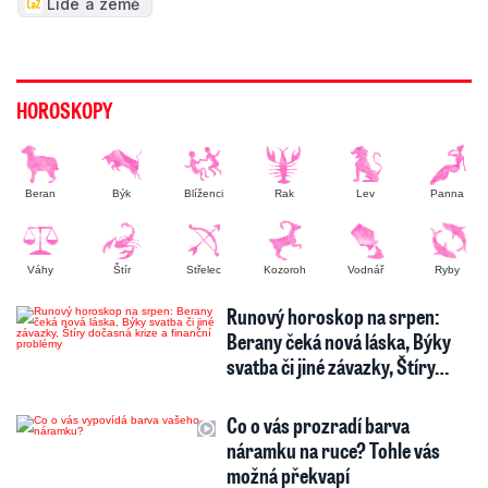
Lidé a země
HOROSKOPY
Beran
Býk
Blíženci
Rak
Lev
Panna
Váhy
Štír
Střelec
Kozoroh
Vodnář
Ryby
Runový horoskop na srpen:
Berany čeká nová láska, Býky
svatba či jiné závazky, Štíry…
Co o vás prozradí barva
náramku na ruce? Tohle vás
možná překvapí