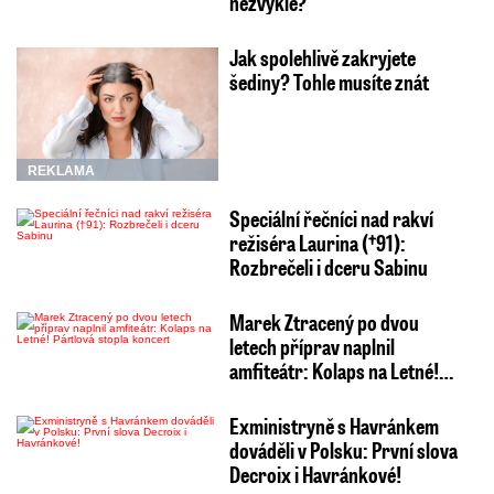
nezvykle?
Jak spolehlivě zakryjete
šediny? Tohle musíte znát
REKLAMA
Speciální řečníci nad rakví
režiséra Laurina (†91):
Rozbrečeli i dceru Sabinu
Marek Ztracený po dvou
letech příprav naplnil
amfiteátr: Kolaps na Letné!…
Exministryně s Havránkem
dováděli v Polsku: První slova
Decroix i Havránkové!