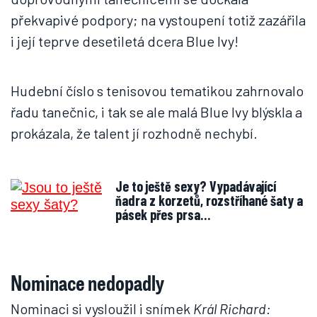
překvapivé podpory; na vystoupení totiž zazářila
i její teprve desetiletá dcera Blue Ivy!
Hudební číslo s tenisovou tematikou zahrnovalo
řadu tanečnic, i tak se ale malá Blue Ivy blýskla a
prokázala, že talent jí rozhodně nechybí.
Je to ještě sexy? Vypadávající
ňadra z korzetů, rozstříhané šaty a
pásek přes prsa…
Nominace nedopadly
Nominaci si vysloužil i snímek
Král Richard: