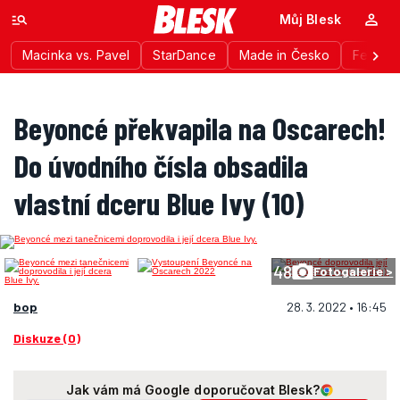
Můj Blesk
Macinka vs. Pavel
StarDance
Made in Česko
Festiva
Beyoncé překvapila na Oscarech!
Do úvodního čísla obsadila
vlastní dceru Blue Ivy (10)
48
Fotogalerie >
bop
28. 3. 2022 • 16:45
Diskuze (0)
Jak vám má Google doporučovat Blesk?