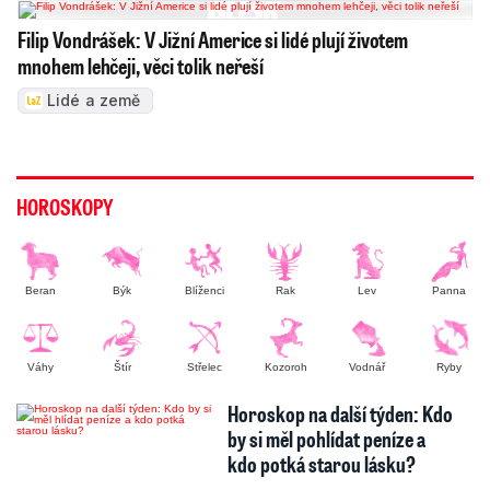
Filip Vondrášek: V Jižní Americe si lidé plují životem
mnohem lehčeji, věci tolik neřeší
Lidé a země
HOROSKOPY
Beran
Býk
Blíženci
Rak
Lev
Panna
Váhy
Štír
Střelec
Kozoroh
Vodnář
Ryby
Horoskop na další týden: Kdo
by si měl pohlídat peníze a
kdo potká starou lásku?