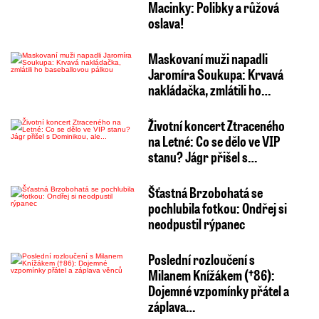
Macinky: Polibky a růžová
oslava!
Maskovaní muži napadli
Jaromíra Soukupa: Krvavá
nakládačka, zmlátili ho…
Životní koncert Ztraceného
na Letné: Co se dělo ve VIP
stanu? Jágr přišel s…
Šťastná Brzobohatá se
pochlubila fotkou: Ondřej si
neodpustil rýpanec
Poslední rozloučení s
Milanem Knížákem (†86):
Dojemné vzpomínky přátel a
záplava…