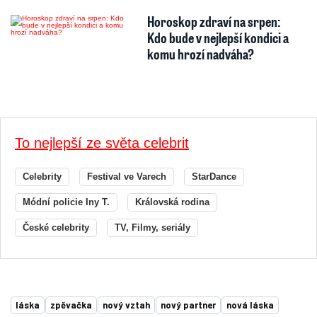
Horoskop zdraví na srpen:
Kdo bude v nejlepší kondici a
komu hrozí nadváha?
To nejlepší ze světa celebrit
Celebrity
Festival ve Varech
StarDance
Módní policie Iny T.
Královská rodina
České celebrity
TV, Filmy, seriály
láska
zpěvačka
nový vztah
nový partner
nová láska