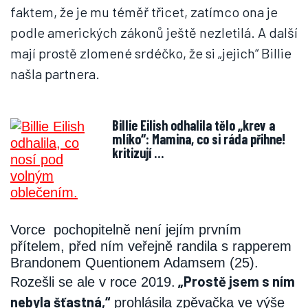
faktem, že je mu téměř třicet, zatímco ona je
podle amerických zákonů ještě nezletilá. A další
mají prostě zlomené srdéčko, že si „jejich“ Billie
našla partnera.
Billie Eilish odhalila tělo „krev a
mlíko“: Mamina, co si ráda přihne!
kritizují …
Vorce pochopitelně není jejím prvním
přítelem, před ním veřejně randila s rapperem
Brandonem Quentionem Adamsem (25).
„Prostě jsem s ním
Rozešli se ale v roce 2019.
nebyla šťastná,“
prohlásila zpěvačka ve výše