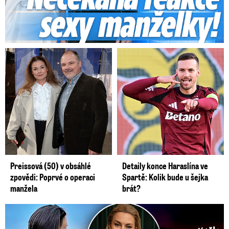
Preissová (50) v obsáhlé
Detaily konce Haraslína ve
zpovědi: Poprvé o operaci
Spartě: Kolik bude u šejka
manžela
brát?
Germáni z Jejího těla: Odstěhuj se, vzkázali jí krajané