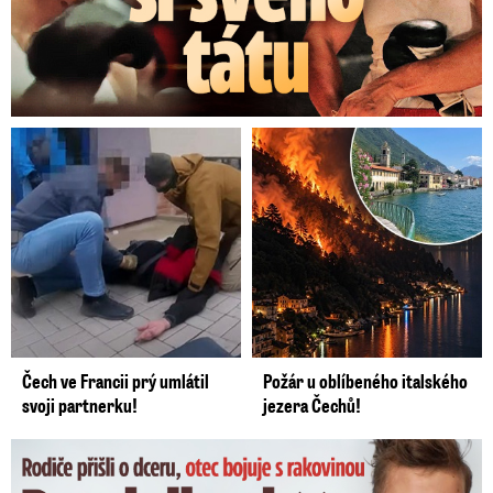
Čech ve Francii prý umlátil
Požár u oblíbeného italského
svoji partnerku!
jezera Čechů!
Dominikovi (8) zbývají týdny života: Vzkaz od exprezidenta