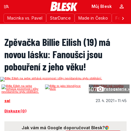
Můj Blesk
Macinka vs. Pavel
StarDance
Made in Česko
Festiva
Zpěvačka Billie Eilish (19) má
novou lásku: Fanoušci jsou
pobouření z jeho věku!
107
Fotogalerie >
sal
23. 4. 2021 • 11:45
Diskuze (0)
Jak vám má Google doporučovat Blesk?