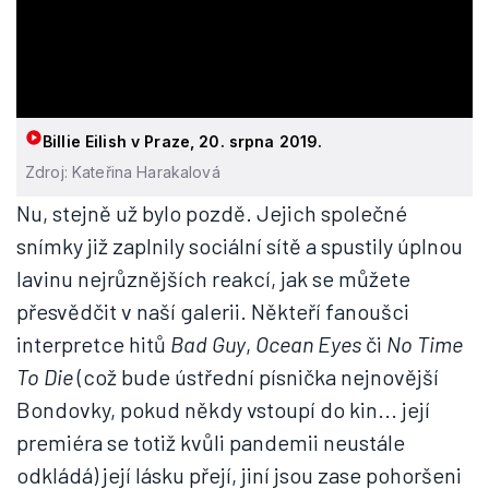
Billie Eilish v Praze, 20. srpna 2019.
Zdroj: Kateřina Harakalová
Nu, stejně už bylo pozdě. Jejich společné
snímky již zaplnily sociální sítě a spustily úplnou
lavinu nejrůznějších reakcí, jak se můžete
přesvědčit v naší galerii. Někteří fanoušci
interpretce hitů
Bad Guy
,
Ocean Eyes
či
No Time
To Die
(což bude ústřední písnička nejnovější
Bondovky, pokud někdy vstoupí do kin... její
premiéra se totiž kvůli pandemii neustále
odkládá) její lásku přejí, jiní jsou zase pohoršeni