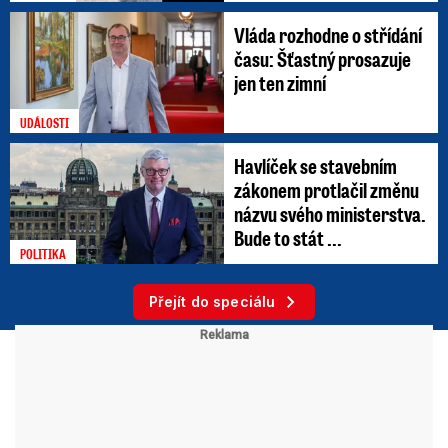
Vláda rozhodne o střídání
času: Šťastný prosazuje
jen ten zimní
UDÁLOSTI
Havlíček se stavebním
zákonem protlačil změnu
názvu svého ministerstva.
Bude to stát ...
POLITIKA
Přejít do speciálu