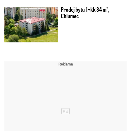
Prodej bytu 1+kk 34 m²,
Chlumec