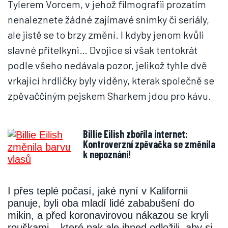
Tylerem Vorcem, v jehož filmografii prozatím
nenaleznete žádné zajímavé snímky či seriály,
ale jistě se to brzy změní. I kdyby jenom kvůli
slavné přítelkyni… Dvojice si však tentokrát
podle všeho nedávala pozor, jelikož tyhle dvě
vrkající hrdličky byly viděny, kterak společně se
zpěvaččiným pejskem Sharkem jdou pro kávu.
Billie Eilish zbořila internet:
Kontroverzní zpěvačka se změnila
k nepoznání!
I přes teplé počasí, jaké nyní v Kalifornii
panuje, byli oba mladí lidé zababušení do
mikin, a před koronavirovou nákazou se kryli
rouškami – které pak ale ihned odložili, aby si