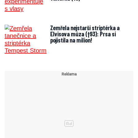
Zemřela nejstarší striptérka a
Elvisova múza (†93): Prsa si
pojistila na milion!