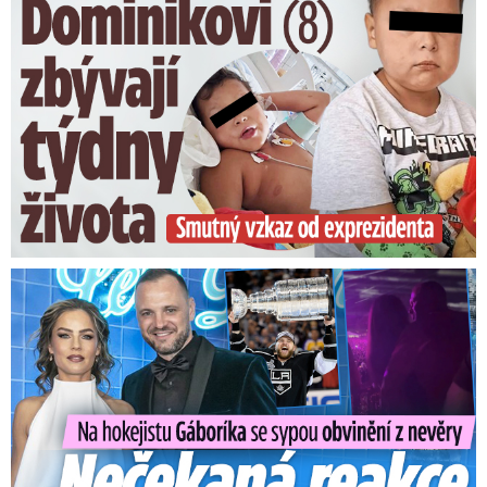
Na Gáboríka se sypou obvinění z nevěry: Reakce manželky!