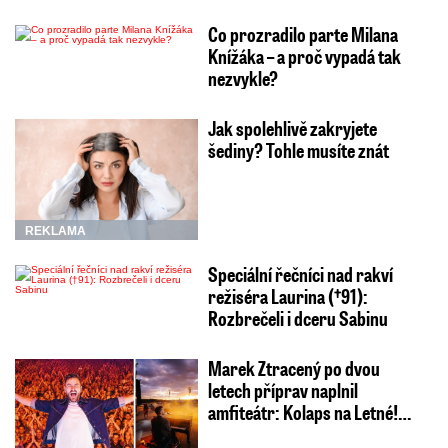
Co prozradilo parte Milana
Knížáka – a proč vypadá tak
nezvykle?
Jak spolehlivě zakryjete
šediny? Tohle musíte znát
REKLAMA
Speciální řečníci nad rakví
režiséra Laurina (†91):
Rozbrečeli i dceru Sabinu
Marek Ztracený po dvou
letech příprav naplnil
amfiteátr: Kolaps na Letné!…