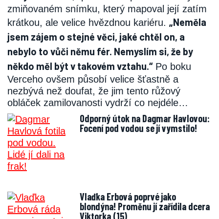
zmiňovaném snímku, který mapoval její zatím
„Neměla
krátkou, ale velice hvězdnou kariéru.
jsem zájem o stejné věci, jaké chtěl on, a
nebylo to vůči němu fér. Nemyslím si, že by
někdo měl být v takovém vztahu.“
Po boku
Verceho ovšem působí velice šťastně a
nezbývá než doufat, že jim tento růžový
obláček zamilovanosti vydrží co nejdéle…
Odporný útok na Dagmar Havlovou:
Focení pod vodou se jí vymstilo!
Vlaďka Erbová poprvé jako
blondýna! Proměnu jí zařídila dcera
Viktorka (15)