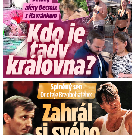
Splněný sen Ondřeje Brzobohatého: Zahrál si svého tátu