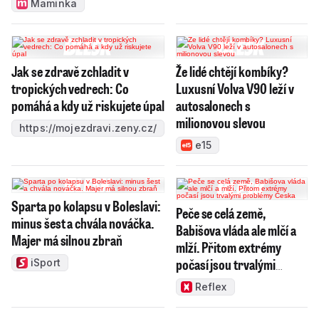
Maminka
Jak se zdravě zchladit v
Že lidé chtějí kombíky?
tropických vedrech: Co
Luxusní Volva V90 leží v
pomáhá a kdy už riskujete úpal
autosalonech s
milionovou slevou
https://mojezdravi.zeny.cz/
e15
Sparta po kolapsu v Boleslavi:
Peče se celá země,
minus šest a chvála nováčka.
Babišova vláda ale mlčí a
Majer má silnou zbraň
mlží. Přitom extrémy
počasí jsou trvalými
iSport
problémy Česka
Reflex