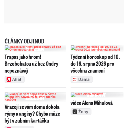
ČLÁNKY ODJINUD
Trapas jako hrom!
Týdenní horoskop od 10.
Brzobohatou už bez Ondry
do 16. srpna 2026 pro
nepoznávají
všechna znamení
Aha!
Dáma
video Alena Mihulová
Vracejí se vám doma dokola
Ženy
rýmy a angíny? Chyba může
být v zubním kartáčku