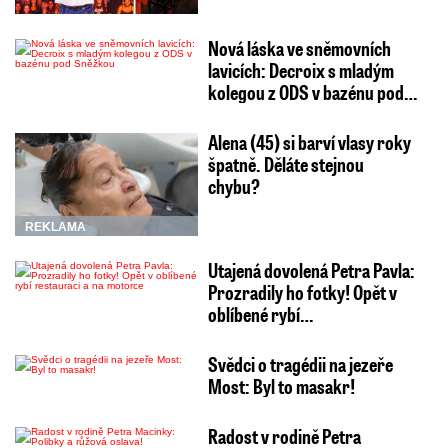
Nová láska ve sněmovních
lavicích: Decroix s mladým
kolegou z ODS v bazénu pod…
Alena (45) si barví vlasy roky
špatně. Děláte stejnou
chybu?
REKLAMA
Utajená dovolená Petra Pavla:
Prozradily ho fotky! Opět v
oblíbené rybí…
Svědci o tragédii na jezeře
Most: Byl to masakr!
Radost v rodině Petra