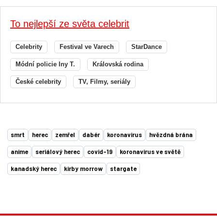
To nejlepší ze světa celebrit
Celebrity
Festival ve Varech
StarDance
Módní policie Iny T.
Královská rodina
České celebrity
TV, Filmy, seriály
smrt
herec
zemřel
dabér
koronavirus
hvězdná brána
anime
seriálový herec
covid-19
koronavirus ve světě
kanadský herec
kirby morrow
stargate