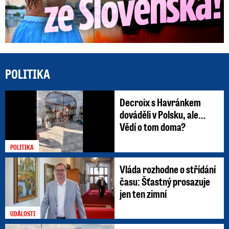
POLITIKA
Decroix s Havránkem
dováděli v Polsku, ale…
Vědí o tom doma?
POLITIKA
Vláda rozhodne o střídání
času: Šťastný prosazuje
jen ten zimní
UDÁLOSTI