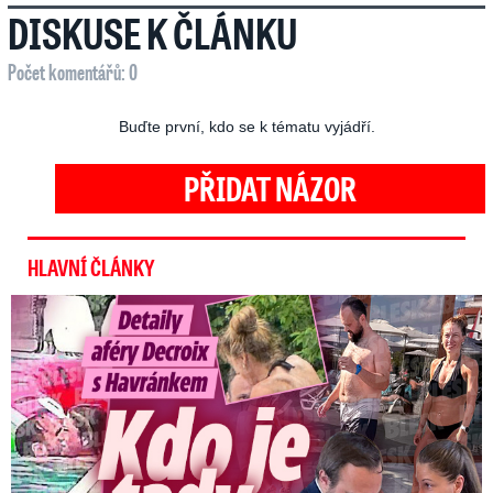
DISKUSE K ČLÁNKU
Počet komentářů: 0
Buďte první, kdo se k tématu vyjádří.
PŘIDAT NÁZOR
HLAVNÍ ČLÁNKY
Detaily aféry Decroix s Havránkem: Kdo je tady královna?