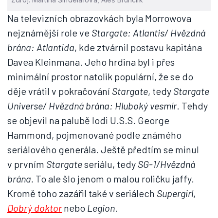
Na televizních obrazovkách byla Morrowova
nejznámější role ve
Stargate: Atlantis/ Hvězdná
brána: Atlantida
, kde ztvárnil postavu kapitána
Davea Kleinmana. Jeho hrdina byl i přes
minimální prostor natolik populární, že se do
děje vrátil v pokračování
Stargate
, tedy
Stargate
Universe/ Hvězdná brána: Hluboký vesmír
. Tehdy
se objevil na palubě lodi U.S.S. George
Hammond, pojmenované podle známého
seriálového generála. Ještě předtím se minul
v prvním
Stargate
seriálu, tedy
SG-1/Hvězdná
brána.
To ale šlo jenom o malou roličku jaffy.
Kromě toho zazářil také v seriálech
Supergirl
,
Dobrý doktor
nebo
Legion
.