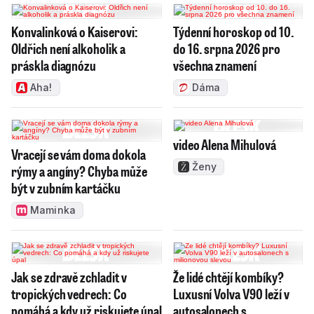
Konvalinková o Kaiserovi:
Týdenní horoskop od 10.
Oldřich není alkoholik a
do 16. srpna 2026 pro
práskla diagnózu
všechna znamení
Aha!
Dáma
video Alena Mihulová
Vracejí se vám doma dokola
Ženy
rýmy a angíny? Chyba může
být v zubním kartáčku
Maminka
Jak se zdravě zchladit v
Že lidé chtějí kombíky?
tropických vedrech: Co
Luxusní Volva V90 leží v
pomáhá a kdy už riskujete úpal
autosalonech s