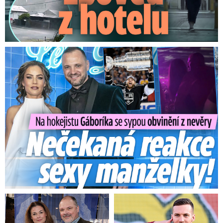
Na Gáboríka se sypou obvinění z nevěry: Reakce manželky!