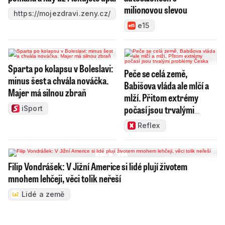
milionovou slevou
https://mojezdravi.zeny.cz/
e15
Sparta po kolapsu v Boleslavi:
Peče se celá země,
minus šest a chvála nováčka.
Babišova vláda ale mlčí a
Majer má silnou zbraň
mlží. Přitom extrémy
počasí jsou trvalými
iSport
problémy Česka
Reflex
Filip Vondrášek: V Jižní Americe si lidé plují životem
mnohem lehčeji, věci tolik neřeší
Lidé a země