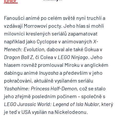
Fanoušci animé po celém světě nyní truchlí a
vzdávají Morrowovi pocty. Jeho hlas si mohli
milovníci kreslených seriálů zapamatovat
například jako Cyclopse v animovaných
X-
Menech: Evolution
, daboval ale také Gokua v
Dragon Ball Z
, či Colea v
LEGO Ninjago
. Jeho
hlasem rovněž promlouval Miroku v anglickém
dabingu animé
Inuyasha
a především v jeho
pokračování, aktuálně vysílaném seriálu
Yashahime: Princess Half-Demon
, což se stalo
jeho zřejmě posledním počinem – společně s
LEGO Jurassic World: Legend of Isla Nublar
, který
je teď v USA vysílán na Nickelodeonu.