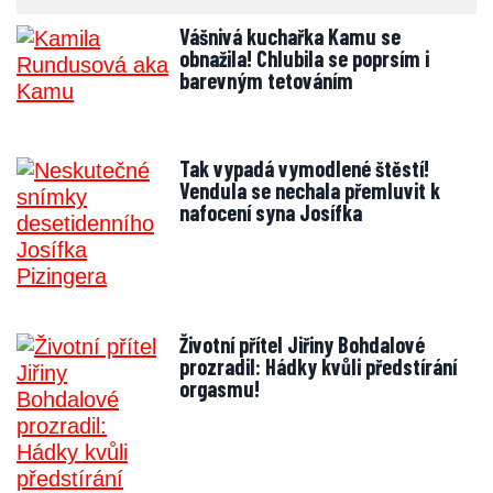
Vášnivá kuchařka Kamu se
obnažila! Chlubila se poprsím i
barevným tetováním
Tak vypadá vymodlené štěstí!
Vendula se nechala přemluvit k
nafocení syna Josífka
Životní přítel Jiřiny Bohdalové
prozradil: Hádky kvůli předstírání
orgasmu!