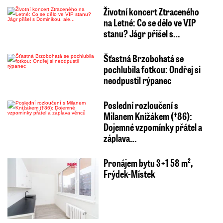
Životní koncert Ztraceného
na Letné: Co se dělo ve VIP
stanu? Jágr přišel s…
Šťastná Brzobohatá se
pochlubila fotkou: Ondřej si
neodpustil rýpanec
Poslední rozloučení s
Milanem Knížákem (†86):
Dojemné vzpomínky přátel a
záplava…
Pronájem bytu 3+1 58 m²,
Frýdek-Místek