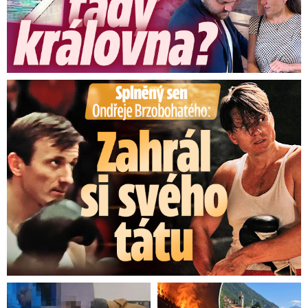
Splněný sen Ondřeje Brzobohatého: Zahrál si svého tátu