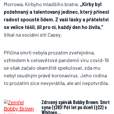
Morrowa, Kirbyho mladšího bratra.
„Kirby byl
požehnaný a talentovaný jedinec, který přinesl
radost spoustě lidem. Z vaší lásky a přátelství
se velice těšil, žil pro ni, každý den ho živila,“
štkal na sociální síti Casey.
Příčina smrti nebyla prozatím zveřejněna,
vzhledem k celosvětové pandemii viru covid-19
se však začalo okamžitě spekulovat, zda mu
nebyl osudným právě koronavirus. Jeho rodina
to prozatím sice nevyvrátila, ale ani nepotvrdila.
Zdrcený zpěvák Bobby Brown: Smrt
syna (†28)! Pět let po dceři (†22) s
Whitney…