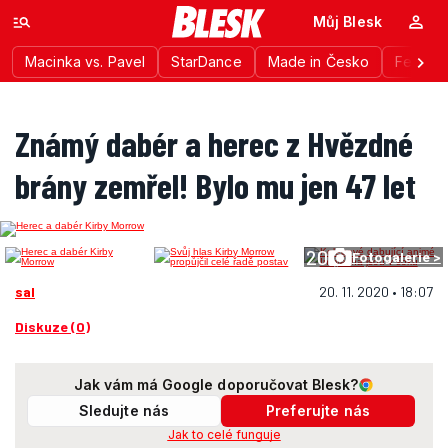
Můj Blesk
Macinka vs. Pavel
StarDance
Made in Česko
Festiva
Známý dabér a herec z Hvězdné
brány zemřel! Bylo mu jen 47 let
20
Fotogalerie >
sal
20. 11. 2020 • 18:07
Diskuze (0)
Jak vám má Google doporučovat Blesk?
Sledujte nás
Preferujte nás
Jak to celé funguje