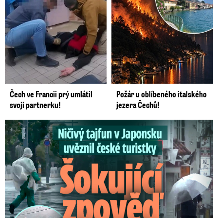
Čech ve Francii prý umlátil
Požár u oblíbeného italského
svoji partnerku!
jezera Čechů!
Ničivý tajfun uvěznil české turistky: Šokující zpověď