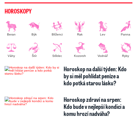
HOROSKOPY
Beran
Býk
Blíženci
Rak
Lev
Panna
Váhy
Štír
Střelec
Kozoroh
Vodnář
Ryby
Horoskop na další týden: Kdo
by si měl pohlídat peníze a
kdo potká starou lásku?
Horoskop zdraví na srpen:
Kdo bude v nejlepší kondici a
komu hrozí nadváha?