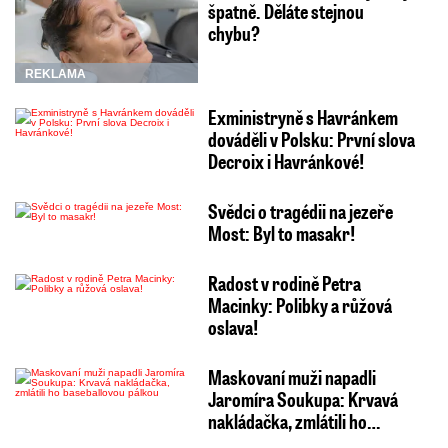
špatně. Děláte stejnou
chybu?
REKLAMA
Exministryně s Havránkem
dováděli v Polsku: První slova
Decroix i Havránkové!
Svědci o tragédii na jezeře
Most: Byl to masakr!
Radost v rodině Petra
Macinky: Polibky a růžová
oslava!
Maskovaní muži napadli
Jaromíra Soukupa: Krvavá
nakládačka, zmlátili ho…