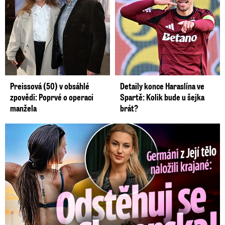
Preissová (50) v obsáhlé
Detaily konce Haraslína ve
zpovědi: Poprvé o operaci
Spartě: Kolik bude u šejka
manžela
brát?
Germáni z Jejího těla: Odstěhuj se, vzkázali jí krajané