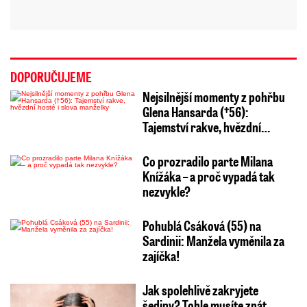
DOPORUČUJEME
Nejsilnější momenty z pohřbu
Glena Hansarda (†56):
Tajemství rakve, hvězdní…
Co prozradilo parte Milana
Knížáka – a proč vypadá tak
nezvykle?
Pohublá Csáková (55) na
Sardinii: Manžela vyměnila za
zajíčka!
Jak spolehlivě zakryjete
šediny? Tohle musíte znát