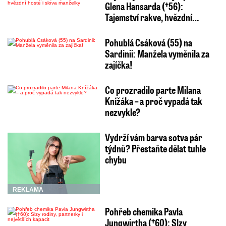
Glena Hansarda (†56):
Tajemství rakve, hvězdní…
Pohublá Csáková (55) na
Sardinii: Manžela vyměnila za
zajíčka!
Co prozradilo parte Milana
Knížáka – a proč vypadá tak
nezvykle?
Vydrží vám barva sotva pár
týdnů? Přestaňte dělat tuhle
chybu
REKLAMA
Pohřeb chemika Pavla
Jungwirtha (†60): Slzy