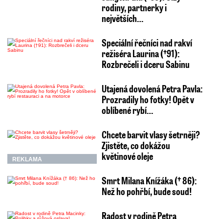
rodiny, partnerky i
největších…
Speciální řečníci nad rakví
režiséra Laurina (†91):
Rozbrečeli i dceru Sabinu
Utajená dovolená Petra Pavla:
Prozradily ho fotky! Opět v
oblíbené rybí…
Chcete barvit vlasy šetrněji?
Zjistěte, co dokážou
květinové oleje
REKLAMA
Smrt Milana Knížáka († 86):
Než ho pohřbí, bude soud!
Radost v rodině Petra