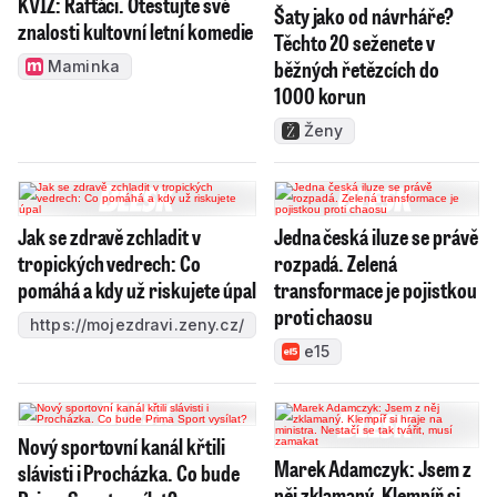
KVÍZ: Rafťáci. Otestujte své
Šaty jako od návrháře?
znalosti kultovní letní komedie
Těchto 20 seženete v
běžných řetězcích do
Maminka
1000 korun
Ženy
Jak se zdravě zchladit v
Jedna česká iluze se právě
tropických vedrech: Co
rozpadá. Zelená
pomáhá a kdy už riskujete úpal
transformace je pojistkou
proti chaosu
https://mojezdravi.zeny.cz/
e15
Nový sportovní kanál křtili
Marek Adamczyk: Jsem z
slávisti i Procházka. Co bude
něj zklamaný. Klempíř si