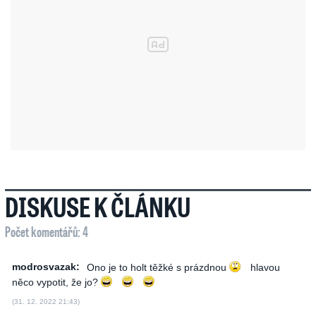
DISKUSE K ČLÁNKU
Počet komentářů: 4
modrosvazak:
Ono je to holt těžké s prázdnou
hlavou
něco vypotit, že jo?
(31. 12. 2022 21:43)