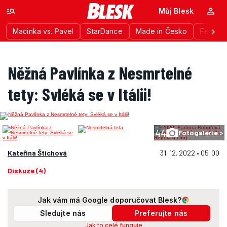
Můj Blesk
Macinka vs. Pavel
StarDance
Made in Česko
Festiva
Něžná Pavlínka z Nesmrtelné
tety: Svléká se v Itálii!
44
Fotogalerie >
Kateřina Štichová
31. 12. 2022 • 05:00
Diskuze (4)
Jak vám má Google doporučovat Blesk?
Sledujte nás
Preferujte nás
Jak to celé funguje