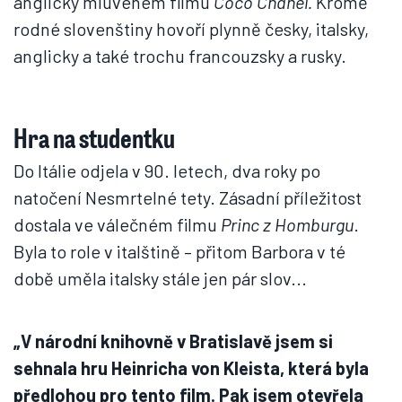
anglicky mluveném filmu
Coco Chanel.
Kromě
rodné slovenštiny hovoří plynně česky, italsky,
anglicky a také trochu francouzsky a rusky.
Hra na studentku
Do Itálie odjela v 90. letech, dva roky po
natočení Nesmrtelné tety. Zásadní příležitost
dostala ve válečném filmu
Princ z Homburgu
.
Byla to role v italštině – přitom Barbora v té
době uměla italsky stále jen pár slov...
„V národní knihovně v Bratislavě jsem si
sehnala hru Heinricha von Kleista, která byla
předlohou pro tento film. Pak jsem otevřela