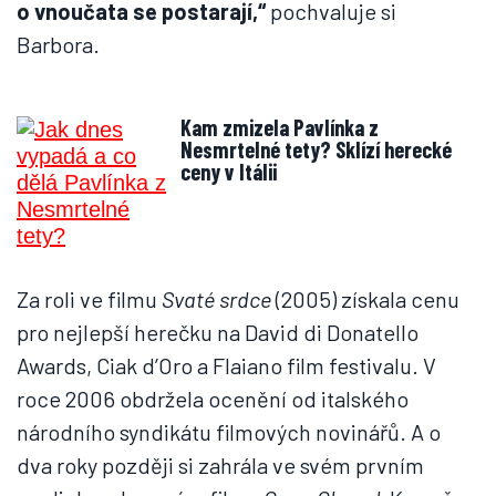
o vnoučata se postarají,“
pochvaluje si
Barbora.
Kam zmizela Pavlínka z
Nesmrtelné tety? Sklízí herecké
ceny v Itálii
Za roli ve filmu
Svaté srdce
(2005) získala cenu
pro nejlepší herečku na David di Donatello
Awards, Ciak d’Oro a Flaiano film festivalu. V
roce 2006 obdržela ocenění od italského
národního syndikátu filmových novinářů. A o
dva roky později si zahrála ve svém prvním