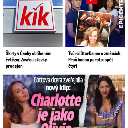
Škrty v Čechy oblíbeném
Tvůrci StarDance o změnách:
řetězci: Zavřou stovky
Proč budou porotci opět
prodejen
čtyři
Gottova dcera zveřejnila nový klip: Je jako Olivie Rodrigo!