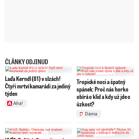
ČLÁNKY ODJINUD
Laďa Kerndl (81) v slzách!
Tropické noci a špatný
Čtyři mrtví kamarádi za jediný
spánek: Proč nás horko
týden
obírá o klid a kdy už jde o
úzkost?
Aha!
Dáma