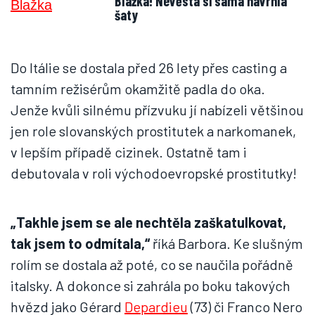
Blažka! Nevěsta si sama navrhla
šaty
Do Itálie se dostala před 26 lety přes casting a
tamním režisérům okamžitě padla do oka.
Jenže kvůli silnému přízvuku jí nabízeli většinou
jen role slovanských prostitutek a narkomanek,
v lepším případě cizinek. Ostatně tam i
debutovala v roli východoevropské prostitutky!
„Takhle jsem se ale nechtěla zaškatulkovat,
tak jsem to odmítala,“
říká Barbora. Ke slušným
rolím se dostala až poté, co se naučila pořádně
italsky. A dokonce si zahrála po boku takových
hvězd jako Gérard
Depardieu
(73) či Franco Nero