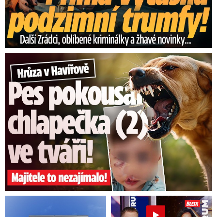
Hrůza v Havířově: Pes pokousal chlapečka (2) ve tváři!