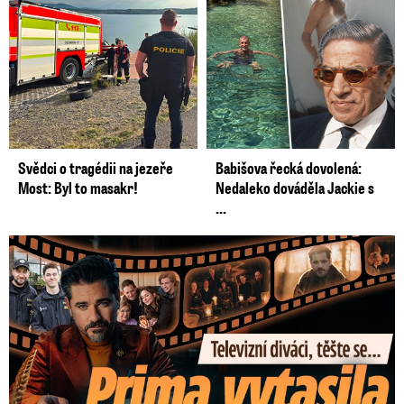
Svědci o tragédii na jezeře
Babišova řecká dovolená:
Most: Byl to masakr!
Nedaleko dováděla Jackie s
...
Prima vytasila podzimní trumfy! Další Zrádci a žhavé novinky