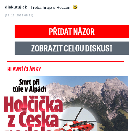
diskutujici:
Třeba hraje s Roccem
(31. 12. 2022 08:21)
PŘIDAT NÁZOR
ZOBRAZIT CELOU DISKUSI
HLAVNÍ ČLÁNKY
Smrt Češky v Alpách: Zemřela při túře s rodiči