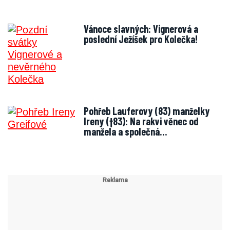
Vánoce slavných: Vignerová a
poslední Ježíšek pro Kolečka!
Pohřeb Lauferovy (83) manželky
Ireny (†83): Na rakvi věnec od
manžela a společná…