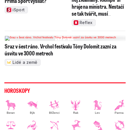
Prima Sport vysílat?
hraje na ministra. Nestačí
iSport
se tak tvářit, musí
zamakat
Reflex
Sraz v šest ráno. Vrchol festivalu Tóny Dolomit zazní za
úsvitu ve 3000 metrech
Lidé a země
HOROSKOPY
Beran
Býk
Blíženci
Rak
Lev
Panna