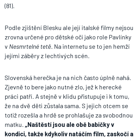
(81).
Podle zjištění Blesku ale její italské filmy nejsou
zrovna určené pro dětské oči jako role Pavlínky
v
Nesmrtelné tetě
. Na internetu se to jen hemží
jejími záběry z lechtivých scén.
Slovenská herečka je na nich často úplně nahá.
Zjevně to bere jako nutné zlo, jež k herecké
práci patří. A stejně v klidu přistupuje i k tomu,
že na dvě děti zůstala sama. S jejich otcem se
totiž rozešla a hrdě se prohlašuje za svobodnou
matku.
„Naštěstí jsou ale obě babičky v
kondici, takže kdykoliv natáčím film, zaskočí a