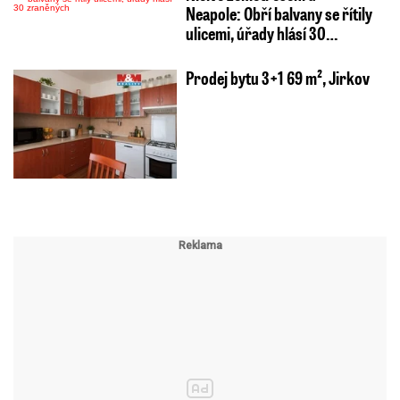
Neapole: Obří balvany se řítily
ulicemi, úřady hlásí 30…
Prodej bytu 3+1 69 m², Jirkov