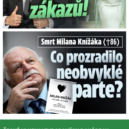
Smrt Milana Knížáka (†86): Co prozradilo neobvyklé parte?