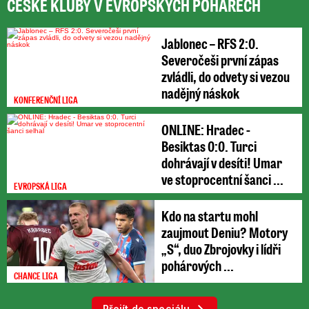
ČESKÉ KLUBY V EVROPSKÝCH POHÁRECH
Jablonec – RFS 2:0.
Severočeši první zápas
zvládli, do odvety si vezou
nadějný náskok
KONFERENČNÍ LIGA
ONLINE: Hradec -
Besiktas 0:0. Turci
dohrávají v desíti! Umar
ve stoprocentní šanci ...
EVROPSKÁ LIGA
Kdo na startu mohl
zaujmout Deniu? Motory
„S“, duo Zbrojovky i lídři
pohárových ...
CHANCE LIGA
Přejít do speciálu