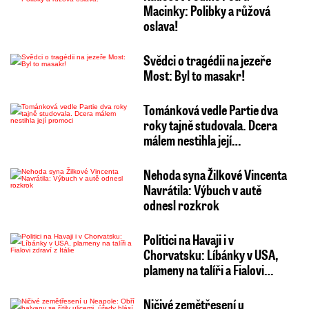
Macinky: Polibky a růžová
oslava!
Svědci o tragédii na jezeře
Most: Byl to masakr!
Tománková vedle Partie dva
roky tajně studovala. Dcera
málem nestihla její…
Nehoda syna Žilkové Vincenta
Navrátila: Výbuch v autě
odnesl rozkrok
Politici na Havaji i v
Chorvatsku: Líbánky v USA,
plameny na talíři a Fialovi…
Ničivé zemětřesení u