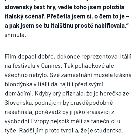
slovenský text hry, vedle toho jsem položila
italský scénář. Přečetla jsem si, o čem to je –
a pak jsem se tu italštinu prostě nabiflovala,“
shrnula.
Film dopadl dobře, dokonce reprezentoval Itálii
na festivalu v Cannes. Tak pohádkové ale
všechno nebylo. Své zaměstnání musela krásná
blondýnka v Itálii dál tajit i před svými
domácími. Kdyby prý přiznala, že je herečka ze
Slovenska, podnájem by pravděpodobně
nesehnala, poněvadž by ji jako krasavici z
východní Evropy nejspíš měli za tanečnici u
tyče. Radši jim proto tvrdila, že je studentka.