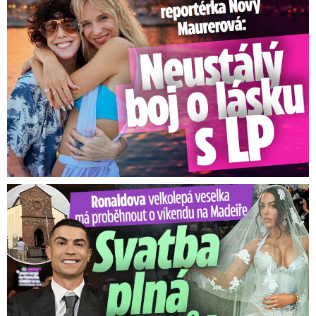
Ronaldova velkolepá veselka na Madeiře: Svatba plná zákazů!