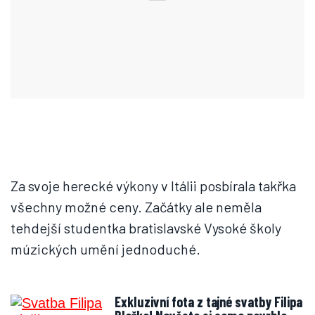
Za svoje herecké výkony v Itálii posbírala takřka
všechny možné ceny. Začátky ale neměla
tehdejší studentka bratislavské Vysoké školy
múzických umění jednoduché.
Exkluzivní fota z tajné svatby Filipa