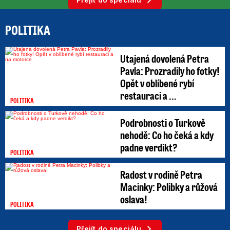
POLITIKA
Utajená dovolená Petra
Pavla: Prozradily ho fotky!
Opět v oblíbené rybí
restauraci a ...
POLITIKA
Podrobnosti o Turkově
nehodě: Co ho čeká a kdy
padne verdikt?
POLITIKA
Radost v rodině Petra
Macinky: Polibky a růžová
oslava!
POLITIKA
Přejít do speciálu