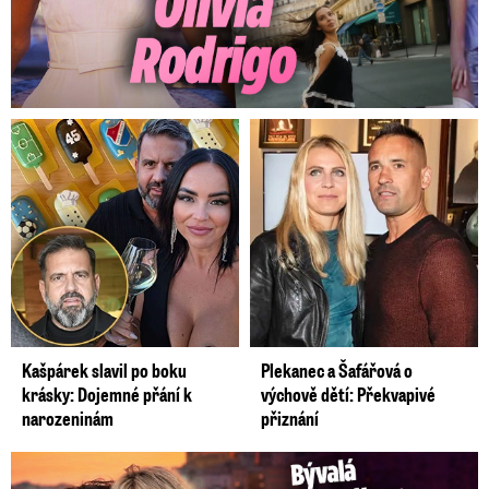
Kašpárek slavil po boku
Plekanec a Šafářová o
krásky: Dojemné přání k
výchově dětí: Překvapivé
narozeninám
přiznání
Bývalá reportérka Novy Maurerová: Neustálý boj o lásku s ...