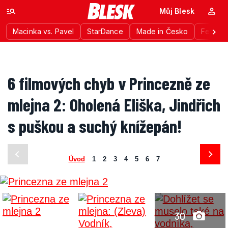
Můj Blesk
Macinka vs. Pavel
StarDance
Made in Česko
Festiva
6 filmových chyb v Princezně ze
mlejna 2: Oholená Eliška, Jindřich
s puškou a suchý knížepán!
Úvod
1
2
3
4
5
6
7
30