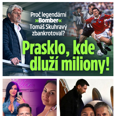
Proč Skuhravý zbankrotoval? Prasklo, kde dluží miliony!