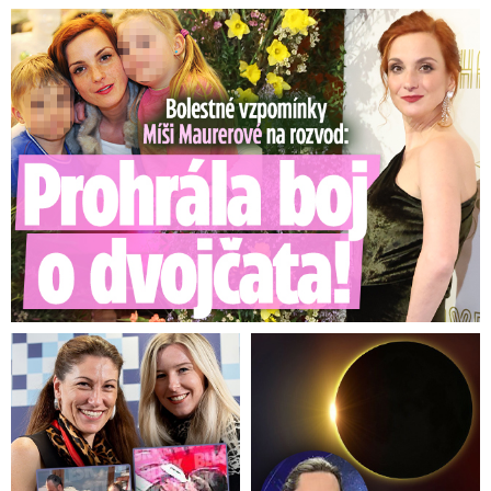
Bolestné vzpomínky Míši Maurerové: Prohrála boj o dvojčata!