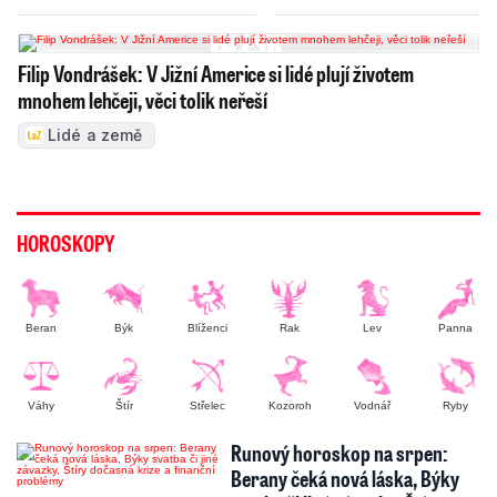
Filip Vondrášek: V Jižní Americe si lidé plují životem
mnohem lehčeji, věci tolik neřeší
Lidé a země
HOROSKOPY
Beran
Býk
Blíženci
Rak
Lev
Panna
Váhy
Štír
Střelec
Kozoroh
Vodnář
Ryby
Runový horoskop na srpen:
Berany čeká nová láska, Býky