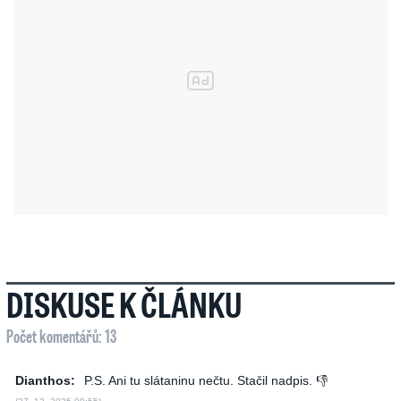
DISKUSE K ČLÁNKU
Počet komentářů: 13
Dianthos:
P.S. Ani tu slátaninu nečtu. Stačil nadpis. 👎