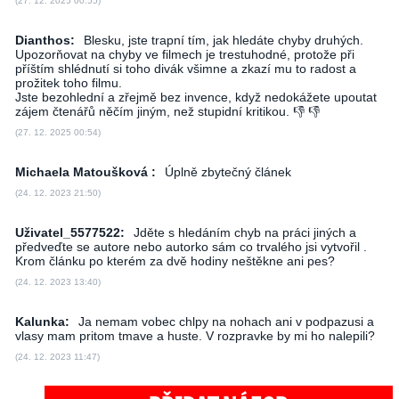
(27. 12. 2025 00:55)
Dianthos:
Blesku, jste trapní tím, jak hledáte chyby druhých.
Upozorňovat na chyby ve filmech je trestuhodné, protože při
příštím shlédnutí si toho divák všimne a zkazí mu to radost a
prožitek toho filmu.
Jste bezohlední a zřejmě bez invence, když nedokážete upoutat
zájem čtenářů něčím jiným, než stupidní kritikou. 👎 👎
(27. 12. 2025 00:54)
Michaela Matoušková :
Úplně zbytečný článek
(24. 12. 2023 21:50)
Uživatel_5577522:
Jděte s hledáním chyb na práci jiných a
předveďte se autore nebo autorko sám co trvalého jsi vytvořil .
Krom článku po kterém za dvě hodiny neštěkne ani pes?
(24. 12. 2023 13:40)
Kalunka:
Ja nemam vobec chlpy na nohach ani v podpazusi a
vlasy mam pritom tmave a huste. V rozpravke by mi ho nalepili?
(24. 12. 2023 11:47)