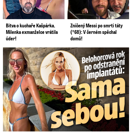
Bitva o kuchaře Kašpárka.
Zničený Messi po smrti táty
Milenka exmanželce vrátila
(†68): V černém spěchal
úder!
domů!
Belohorcová rok po odstranění implantátů: Konečně sama sebou