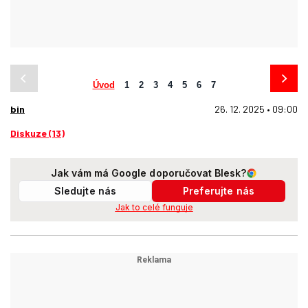
Úvod
1
2
3
4
5
6
7
bin
26. 12. 2025 • 09:00
Diskuze (13)
Jak vám má Google doporučovat Blesk?
Sledujte nás
Preferujte nás
Jak to celé funguje