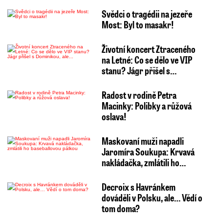
Svědci o tragédii na jezeře
Most: Byl to masakr!
Životní koncert Ztraceného
na Letné: Co se dělo ve VIP
stanu? Jágr přišel s…
Radost v rodině Petra
Macinky: Polibky a růžová
oslava!
Maskovaní muži napadli
Jaromíra Soukupa: Krvavá
nakládačka, zmlátili ho…
Decroix s Havránkem
dováděli v Polsku, ale… Vědí o
tom doma?