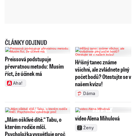
ČLÁNKY ODJINUD
Preissová podstupuje
Hříšný tanec známe
převratnou metodu: Musím
všichni, ale zvládnete plný
říct, že účinek má
počet bodů? Otestujte se v
našem kvízu!
Aha!
Dáma
video Alena Mihulová
„Mám ošklivé dítě.“ Tabu, o
kterém rodiče mlčí.
Ženy
Psycholožka vysvětluje proč