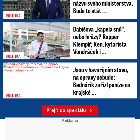
názvu svého ministerstva.
Bude to stát ...
POLITIKA
Babišova „kapela snů“,
nebo hrůzy? Rapper
Klempíř, Ken, kytarista
Vondráček i ...
POLITIKA
Jsou v havarijním stavu,
na opravy nebude:
Bednárik zařízl peníze na
krajské ...
POLITIKA
Přejít do speciálu