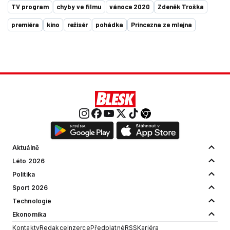
TV program
chyby ve filmu
vánoce 2020
Zdeněk Troška
premiéra
kino
režisér
pohádka
Princezna ze mlejna
Aktuálně
Léto 2026
Politika
Sport 2026
Technologie
Ekonomika
Kontakty
Redakce
Inzerce
Předplatné
RSS
Kariéra