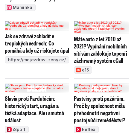
Maminka
Jak se zdravě zchladit v
Máte auto z let 2010 až
tropických vedrech: Co
2021? Vypínání mobilních
pomáhá a kdy už riskujete úpal
sítí vám zablokuje topení i
záchranný systém eCall
https://mojezdravi.zeny.cz/
e15
Slavia proti Pardubicím:
Pastviny proti požárům.
historický start, uragán a
Proč by společnost měla
těžká adaptace. Ale i smutná
přehodnotit negativní
událost
postoj vůči zemědělství?
iSport
Reflex