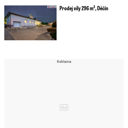
Prodej vily 296 m², Děčín