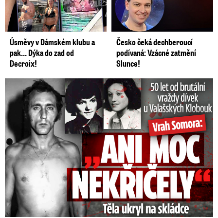
Úsměvy v Dámském klubu a
Česko čeká dechberoucí
pak… Dýka do zad od
podívaná: Vzácné zatmění
Decroix!
Slunce!
50 let od běsnění Somory: Těla dívek vrah ukryl na skládce