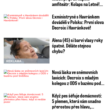
amfiteátr: Kolaps na Letné!…
Exministryně s Havránkem
dováděli v Polsku: První slova
Decroix i Havránkové!
Alena (45) si barví vlasy roky
špatně. Děláte stejnou
chybu?
REKLAMA
Nová láska ve sněmovních
lavicích: Decroix s mladým
kolegou z ODS v bazénu pod…
Když pes šéfuje domácnosti:
5 plemen, která vám snadno
přerostou přes hlavu,…