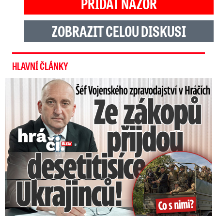
PŘIDAT NÁZOR
ZOBRAZIT CELOU DISKUSI
HLAVNÍ ČLÁNKY
Šéf Vojenského zpravodajství: Přijdou desetitisíce Ukrajinců