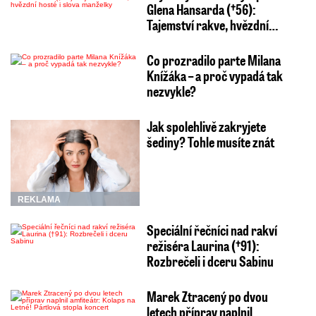
Glena Hansarda (†56):
Tajemství rakve, hvězdní…
Co prozradilo parte Milana
Knížáka – a proč vypadá tak
nezvykle?
Jak spolehlivě zakryjete
šediny? Tohle musíte znát
REKLAMA
Speciální řečníci nad rakví
režiséra Laurina (†91):
Rozbrečeli i dceru Sabinu
Marek Ztracený po dvou
letech příprav naplnil