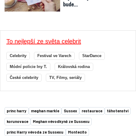
bude…
To nejlepší ze světa celebrit
Celebrity
Festival ve Varech
StarDance
Módní policie Iny T.
Královská rodina
České celebrity
TV, Filmy, seriály
princ harry
meghan markle
Sussex
restaurace
těhotenství
korunovace
Meghan vévodkyně ze Sussexu
princ Harry vévoda ze Sussexu
Montecito