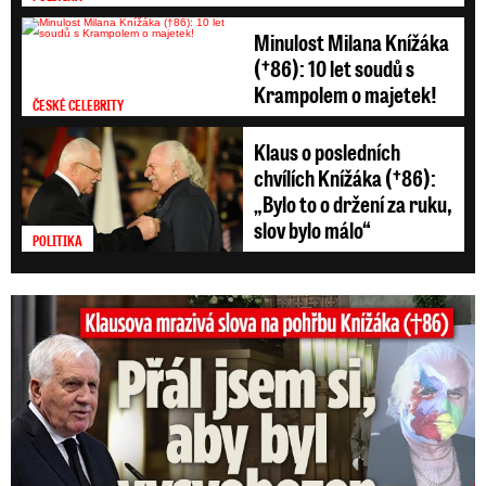
Minulost Milana Knížáka
(†86): 10 let soudů s
Krampolem o majetek!
ČESKÉ CELEBRITY
Klaus o posledních
chvílích Knížáka (†86):
„Bylo to o držení za ruku,
slov bylo málo“
POLITIKA
Klausova mrazivá slova na pohřbu Knížáka: Přál jsem si...