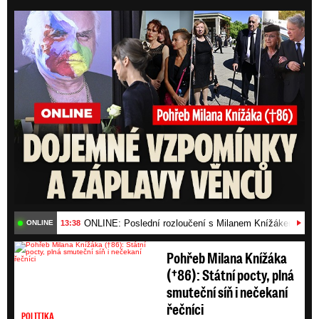
ONLI
ONLINE: Poslední rozloučení s Milanem Knížákem (†86)
13:38
ONLINE
Pohřeb Milana Knížáka
(†86): Státní pocty, plná
smuteční síň i nečekaní
řečníci
POLITIKA