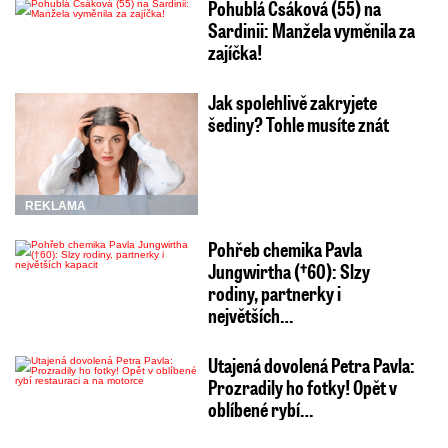
Pohublá Csáková (55) na
Sardinii: Manžela vyměnila za
zajíčka!
Jak spolehlivě zakryjete
šediny? Tohle musíte znát
REKLAMA
Pohřeb chemika Pavla
Jungwirtha (†60): Slzy
rodiny, partnerky i
největších…
Utajená dovolená Petra Pavla:
Prozradily ho fotky! Opět v
oblíbené rybí…