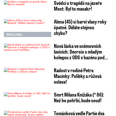
Svědci o tragédii na jezeře
Most: Byl to masakr!
Alena (45) si barví vlasy roky
špatně. Děláte stejnou
chybu?
REKLAMA
Nová láska ve sněmovních
lavicích: Decroix s mladým
kolegou z ODS v bazénu pod…
Radost v rodině Petra
Macinky: Polibky a růžová
oslava!
Smrt Milana Knížáka († 86):
Než ho pohřbí, bude soud!
Tománková vedle Partie dva