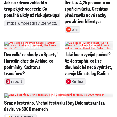
Jak se zdravě zchladit v
Úrok až 4,25 procenta na
tropických vedrech: Co
spořicím účtu. Creditas
pomáhá a kdy už riskujete úpal
představila nové sazby
pro aktivní klienty a
https://mojezdravi.zeny.cz/
investory
e15
Dva velké odchody ze Sparty!
Jaké bude vyvíjet počasí?
Haraslín chce do Arábie, co
Až 45 stupňů, což se
podmínky Kuchtova
dlouhodobě nedá vydržet,
transferu?
varuje klimatolog Radim
Tolasz
iSport
Reflex
Sraz v šest ráno. Vrchol festivalu Tóny Dolomit zazní za
úsvitu ve 3000 metrech