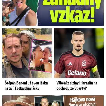
Štěpán Benoni už svou lásku
Vábení z ciziny! Haraslín na
netají. Fotka plná lásky
odchodu ze Sparty?
Tohle tělo nahradilo Belo: Nová partnerka se ukázala...