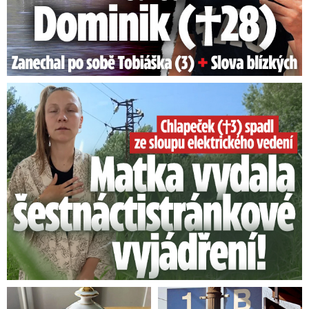
Smrtelný pád chlapce: Matka vydala vyjádření na 16 stran