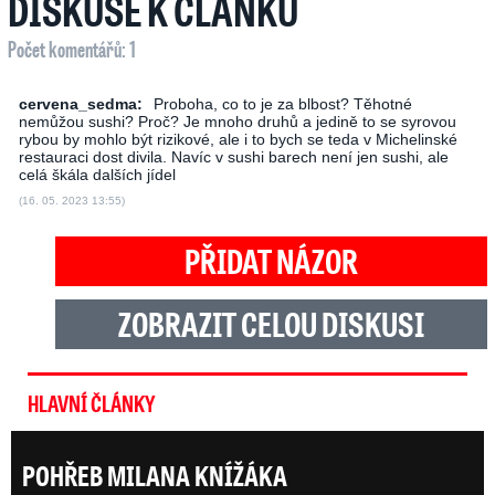
DISKUSE K ČLÁNKU
Počet komentářů: 1
cervena_sedma:
Proboha, co to je za blbost? Těhotné
nemůžou sushi? Proč? Je mnoho druhů a jedině to se syrovou
rybou by mohlo být rizikové, ale i to bych se teda v Michelinské
restauraci dost divila. Navíc v sushi barech není jen sushi, ale
celá škála dalších jídel
(16. 05. 2023 13:55)
PŘIDAT NÁZOR
ZOBRAZIT CELOU DISKUSI
HLAVNÍ ČLÁNKY
POHŘEB MILANA KNÍŽÁKA