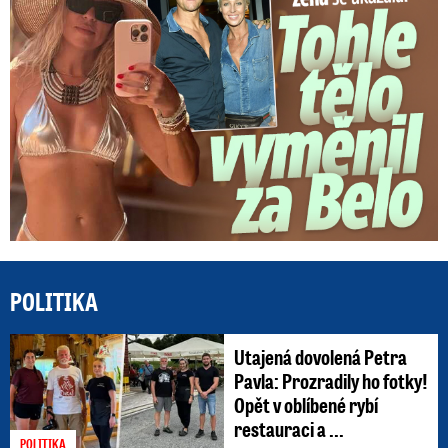
POLITIKA
Utajená dovolená Petra
Pavla: Prozradily ho fotky!
Opět v oblíbené rybí
restauraci a ...
POLITIKA