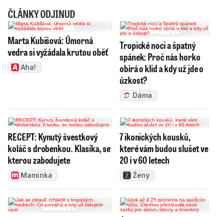
ČLÁNKY ODJINUD
Marta Kubišová: Úmorná
Tropické noci a špatný
vedra si vyžádala krutou oběť
spánek: Proč nás horko
obírá o klid a kdy už jde o
Aha!
úzkost?
Dáma
RECEPT: Kynutý švestkový
7 ikonických kousků,
koláč s drobenkou. Klasika, se
které vám budou slušet ve
kterou zabodujete
20 i v 60 letech
Maminka
Ženy