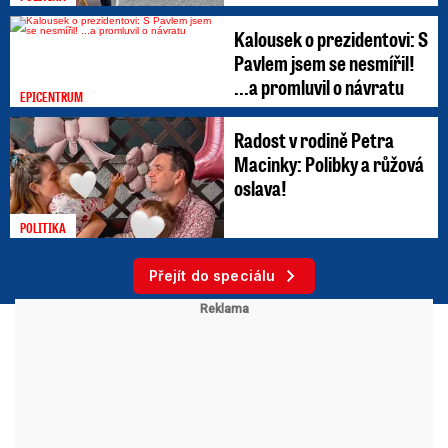
Kalousek o prezidentovi: S
Pavlem jsem se nesmířil!
...a promluvil o návratu
EPICENTRUM
Radost v rodině Petra
Macinky: Polibky a růžová
oslava!
POLITIKA
Přejít do speciálu