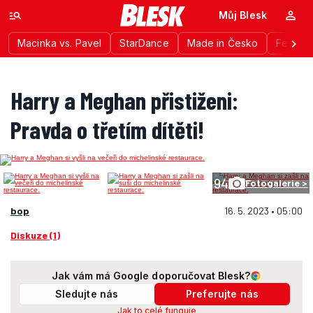
Můj Blesk
Macinka vs. Pavel
StarDance
Made in Česko
Festiva
Harry a Meghan přistiženi:
Pravda o třetím dítěti!
94
Fotogalerie >
bop
16. 5. 2023 • 05:00
Diskuze (1)
Jak vám má Google doporučovat Blesk?
Sledujte nás
Preferujte nás
Jak to celé funguje