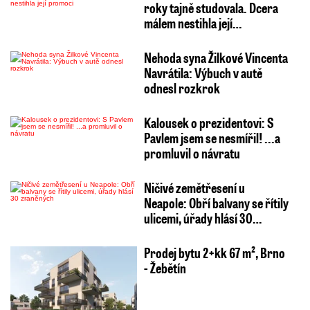
roky tajně studovala. Dcera
málem nestihla její…
Nehoda syna Žilkové Vincenta
Navrátila: Výbuch v autě
odnesl rozkrok
Kalousek o prezidentovi: S
Pavlem jsem se nesmířil! ...a
promluvil o návratu
Ničivé zemětřesení u
Neapole: Obří balvany se řítily
ulicemi, úřady hlásí 30…
Prodej bytu 2+kk 67 m², Brno
- Žebětín