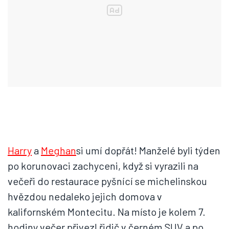
Harry
a
Meghan
si umí dopřát! Manželé byli týden
po korunovaci zachyceni, když si vyrazili na
večeři do restaurace pyšnící se michelinskou
hvězdou nedaleko jejich domova v
kalifornském Montecitu. Na místo je kolem 7.
hodiny večer přivezl řidič v černém SUV a po