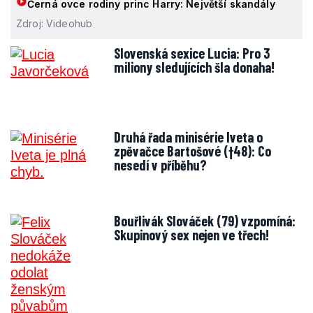
Černá ovce rodiny princ Harry: Největší skandály
Zdroj: Videohub
Slovenská sexice Lucia: Pro 3
miliony sledujících šla donaha!
Druhá řada minisérie Iveta o
zpěvačce Bartošové (†48): Co
nesedí v příběhu?
Bouřlivák Slováček (79) vzpomíná:
Skupinový sex nejen ve třech!