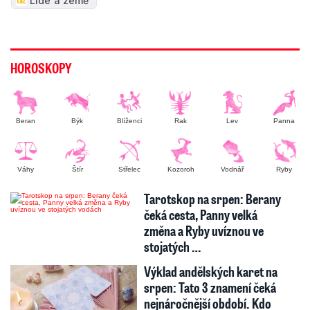
Lidé a země
HOROSKOPY
Beran
Býk
Blíženci
Rak
Lev
Panna
Váhy
Štír
Střelec
Kozoroh
Vodnář
Ryby
Tarotskop na srpen: Berany
čeká cesta, Panny velká
změna a Ryby uvíznou ve
stojatých …
Výklad andělských karet na
srpen: Tato 3 znamení čeká
nejnáročnější období. Kdo