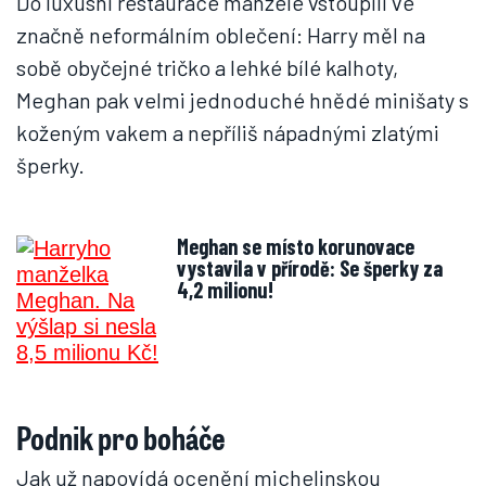
Do luxusní restaurace manželé vstoupili ve
značně neformálním oblečení: Harry měl na
sobě obyčejné tričko a lehké bílé kalhoty,
Meghan pak velmi jednoduché hnědé minišaty s
koženým vakem a nepříliš nápadnými zlatými
šperky.
Meghan se místo korunovace
vystavila v přírodě: Se šperky za
4,2 milionu!
Podnik pro boháče
Jak už napovídá ocenění michelinskou