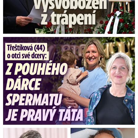
Třeštíková (44) o otci dcery: Z dárce spermatu pravý táta