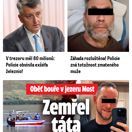
V trezoru měl 80 milionů:
Záhada rozluštěna! Policie
Policie obvinila exšéfa
zná totožnost zmateného
železnic!
muže
Oběť bouře v jezeru Most: Zemřel táta Dominik (†28)