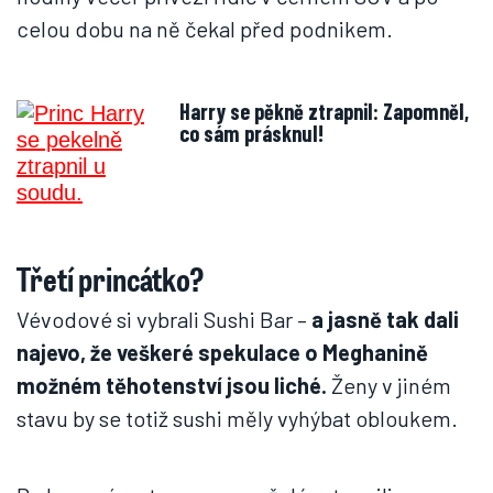
celou dobu na ně čekal před podnikem.
Harry se pěkně ztrapnil: Zapomněl,
co sám prásknul!
Třetí princátko?
Vévodové si vybrali Sushi Bar –
a jasně tak dali
najevo, že veškeré spekulace o Meghanině
možném těhotenství jsou liché.
Ženy v jiném
stavu by se totiž sushi měly vyhýbat obloukem.