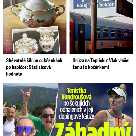
Sběratelé šílí po cukřenkách
Hrůza na Teplicku: Vlak vláčel
po babičce: Statisícová
ženu i s kočárkem!
hodnota
Vondroušová po šokujících odhaleních v kauze: Záhadný vzkaz!