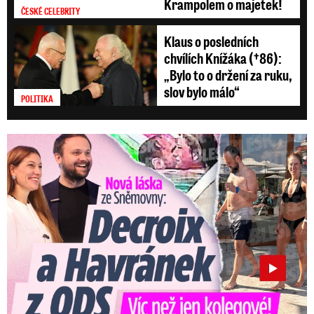
Krampolem o majetek!
ČESKÉ CELEBRITY
Klaus o posledních
chvílích Knížáka (†86):
„Bylo to o držení za ruku,
slov bylo málo“
POLITIKA
Nová láska ve Sněmovně: Decroix s mladým kolegou z ODS