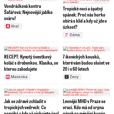
Vondráčková kontra
Tropické noci a špatný
Šafářová: Nejnovější jablko
spánek: Proč nás horko
sváru!
obírá o klid a kdy už jde o
úzkost?
Aha!
Dáma
RECEPT: Kynutý švestkový
7 ikonických kousků,
koláč s drobenkou. Klasika, se
které vám budou slušet ve
kterou zabodujete
20 i v 60 letech
Maminka
Ženy
Jak se zdravě zchladit v
Levnější MHD v Praze se
tropických vedrech: Co
vrací. Kdo má od srpna
pomáhá a kdy už riskujete úpal
nárok na měsíční kupón