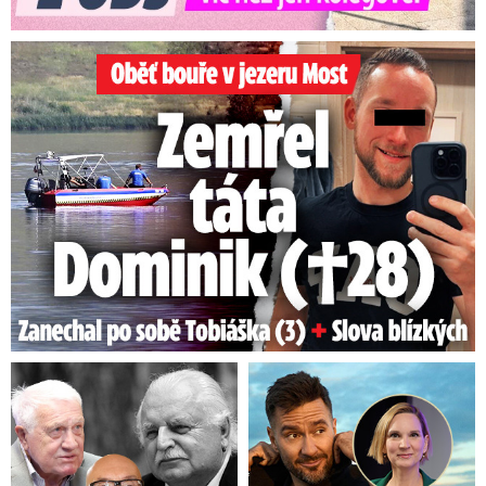
Oběť bouře v jezeru Most: Zemřel táta Dominik (†28)