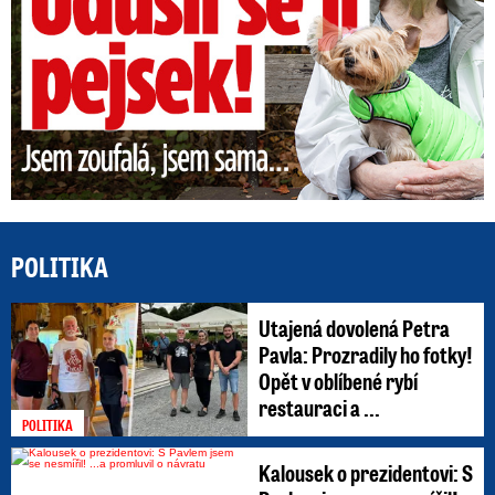
POLITIKA
Utajená dovolená Petra
Pavla: Prozradily ho fotky!
Opět v oblíbené rybí
restauraci a ...
POLITIKA
Kalousek o prezidentovi: S