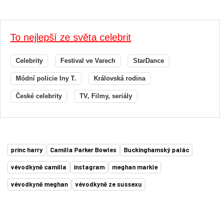
To nejlepší ze světa celebrit
Celebrity
Festival ve Varech
StarDance
Módní policie Iny T.
Královská rodina
České celebrity
TV, Filmy, seriály
princ harry
Camilla Parker Bowles
Buckinghamský palác
vévodkyně camilla
instagram
meghan markle
vévodkyně meghan
vévodkyně ze sussexu