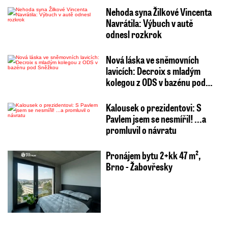
Nehoda syna Žilkové Vincenta
Navrátila: Výbuch v autě
odnesl rozkrok
Nová láska ve sněmovních
lavicích: Decroix s mladým
kolegou z ODS v bazénu pod…
Kalousek o prezidentovi: S
Pavlem jsem se nesmířil! ...a
promluvil o návratu
Pronájem bytu 2+kk 47 m²,
Brno - Žabovřesky