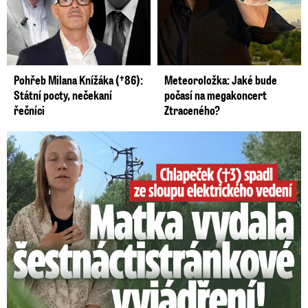
Pohřeb Milana Knížáka (†86):
Meteoroložka: Jaké bude
Státní pocty, nečekaní
počasí na megakoncert
řečníci
Ztraceného?
Smrtelný pád chlapce: Matka vydala vyjádření na 16 stran