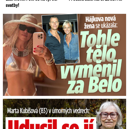
svatby!
Tohle tělo nahradilo Belo: Nová partnerka se ukázala...
Marta Kubišová (83) v úmorných vedrech: Udusil se jí pejsek!