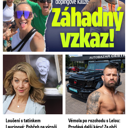
Loučení s tatínkem
Vémola po rozchodu s Lelou:
Laurinové: Pohřeb na výročí
Prodává další káru! Za obří ...