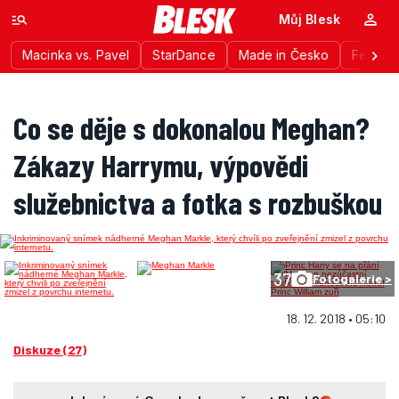
Můj Blesk
Macinka vs. Pavel
StarDance
Made in Česko
Festiva
Co se děje s dokonalou Meghan?
Zákazy Harrymu, výpovědi
služebnictva a fotka s rozbuškou
37
Fotogalerie >
18. 12. 2018 • 05:10
Diskuze (27)