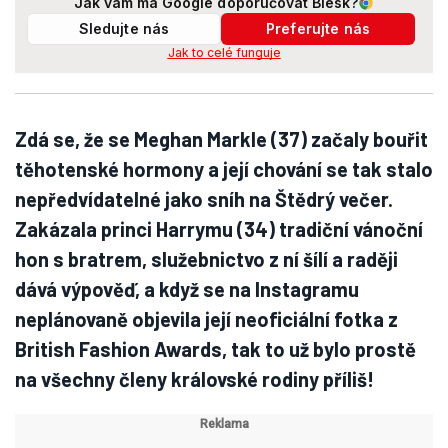
Jak vám má Google doporučovat Blesk?
Sledujte nás
Preferujte nás
Jak to celé funguje
Zdá se, že se Meghan Markle (37) začaly bouřit
těhotenské hormony a její chování se tak stalo
nepředvídatelné jako sníh na Štědrý večer.
Zakázala princi Harrymu (34) tradiční vánoční
hon s bratrem, služebnictvo z ní šílí a raději
dává výpověď, a když se na Instagramu
neplánovaně objevila její neoficiální fotka z
British Fashion Awards, tak to už bylo prostě
na všechny členy královské rodiny příliš!