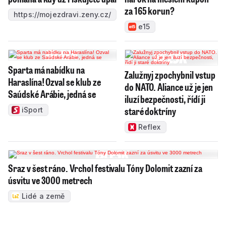
za 165 korun?
https://mojezdravi.zeny.cz/
e15
Sparta má nabídku na
Zalužnyj zpochybnil vstup
Haraslína! Ozval se klub ze
do NATO. Aliance už je jen
Saúdské Arábie, jedná se
iluzí bezpečnosti, řídí ji
staré doktríny
iSport
Reflex
Sraz v šest ráno. Vrchol festivalu Tóny Dolomit zazní za
úsvitu ve 3000 metrech
Lidé a země