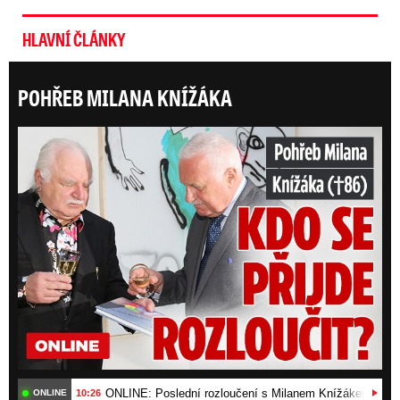
HLAVNÍ ČLÁNKY
POHŘEB MILANA KNÍŽÁKA
ONLI
ONLINE: Poslední rozloučení s Milanem Knížákem (†86).
10:26
ONLINE