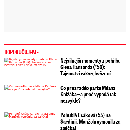
DOPORUČUJEME
Nejsilnější momenty z pohřbu
Glena Hansarda (†56):
Tajemství rakve, hvězdní…
Co prozradilo parte Milana
Knížáka – a proč vypadá tak
nezvykle?
Pohublá Csáková (55) na
Sardinii: Manžela vyměnila za
zajíčka!