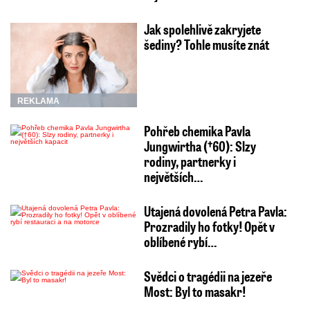
Jak spolehlivě zakryjete
šediny? Tohle musíte znát
REKLAMA
Pohřeb chemika Pavla
Jungwirtha (†60): Slzy
rodiny, partnerky i
největších…
Utajená dovolená Petra Pavla:
Prozradily ho fotky! Opět v
oblíbené rybí…
Svědci o tragédii na jezeře
Most: Byl to masakr!