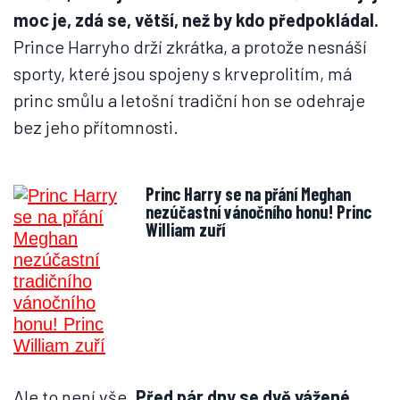
moc je, zdá se, větší, než by kdo předpokládal.
Prince Harryho drží zkrátka, a protože nesnáší
sporty, které jsou spojeny s krveprolitím, má
princ smůlu a letošní tradiční hon se odehraje
bez jeho přítomnosti.
Princ Harry se na přání Meghan
nezúčastní vánočního honu! Princ
William zuří
Ale to není vše.
Před pár dny se dvě vážené