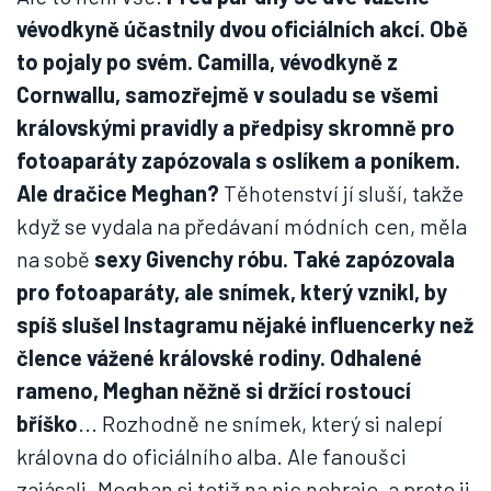
vévodkyně účastnily dvou oficiálních akcí. Obě
to pojaly po svém. Camilla, vévodkyně z
Cornwallu, samozřejmě v souladu se všemi
královskými pravidly a předpisy skromně pro
fotoaparáty zapózovala s oslíkem a poníkem.
Ale dračice Meghan?
Těhotenství jí sluší, takže
když se vydala na předávaní módních cen, měla
na sobě
sexy Givenchy róbu. Také zapózovala
pro fotoaparáty, ale snímek, který vznikl, by
spíš slušel Instagramu nějaké influencerky než
člence vážené královské rodiny. Odhalené
rameno, Meghan něžně si držící rostoucí
bříško
... Rozhodně ne snímek, který si nalepí
královna do oficiálního alba. Ale fanoušci
zajásali. Meghan si totiž na nic nehraje, a proto ji