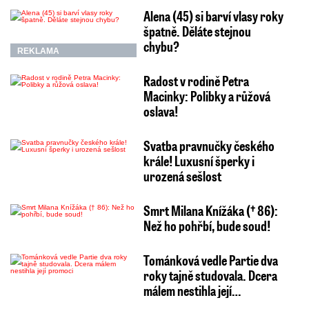
Alena (45) si barví vlasy roky
špatně. Děláte stejnou
chybu?
REKLAMA
Radost v rodině Petra
Macinky: Polibky a růžová
oslava!
Svatba pravnučky českého
krále! Luxusní šperky i
urozená sešlost
Smrt Milana Knížáka († 86):
Než ho pohřbí, bude soud!
Tománková vedle Partie dva
roky tajně studovala. Dcera
málem nestihla její…