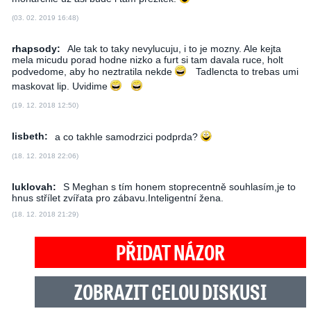
(03. 02. 2019 16:48)
rhapsody:
Ale tak to taky nevylucuju, i to je mozny. Ale kejta
mela micudu porad hodne nizko a furt si tam davala ruce, holt
podvedome, aby ho neztratila nekde
Tadlencta to trebas umi
maskovat lip. Uvidime
(19. 12. 2018 12:50)
lisbeth:
a co takhle samodrzici podprda?
(18. 12. 2018 22:06)
luklovah:
S Meghan s tím honem stoprecentně souhlasím,je to
hnus střílet zvířata pro zábavu.Inteligentní žena.
(18. 12. 2018 21:29)
PŘIDAT NÁZOR
ZOBRAZIT CELOU DISKUSI