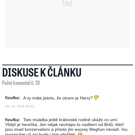
DISKUSE K ČLÁNKU
Počet komentářů: 28
fizulka:
A vy máte jistotu, že otcem je Harry?
(03. 02. 2019 16:52)
fizulka:
Tato mulatka ještě královské rodině ukáže co umí.
Vždyť je herečka. Jen nějak nechápu to nadšení od Britů, kteří
jsou snad konzervativní a přesto jim excesy Meghan nevadí. Inu
monarchie už asi bude i tam přežitek.