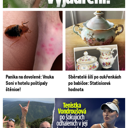
Panika na dovolené: Vnuka
Sběratelé šílí po cukřenkách
Soni v hotelu poštípaly
po babičce: Statisícová
štěnice!
hodnota
Vondroušová po šokujících odhaleních v kauze: Záhadný vzkaz!