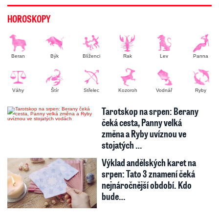
HOROSKOPY
Beran
Býk
Blíženci
Rak
Lev
Panna
Váhy
Štír
Střelec
Kozoroh
Vodnář
Ryby
Tarotskop na srpen: Berany
čeká cesta, Panny velká
změna a Ryby uvíznou ve
stojatých …
Výklad andělských karet na
srpen: Tato 3 znamení čeká
nejnáročnější období. Kdo
bude…