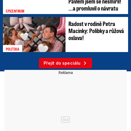
Pavlem jsem se nesmířil!
...a promluvil o návratu
EPICENTRUM
Radost v rodině Petra
Macinky: Polibky a růžová
oslava!
POLITIKA
Přejít do speciálu