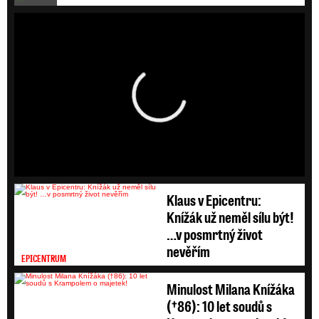
HD
SD
Klaus v Epicentru:
Knížák už neměl sílu být!
…v posmrtný život
nevěřím
EPICENTRUM
Minulost Milana Knížáka
(†86): 10 let soudů s