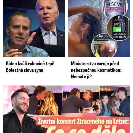
Biden kvůli rakovině trpí!
Ministerstvo varuje před
Bolestná slova syna
nebezpečnou kosmetikou:
Nemáte ji?
Koncert Ztraceného na Letné: Jágr přišel s Dominikou, ale...