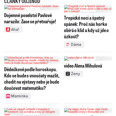
ČLÁNKY ODJINUD
Dojemné poselství Pavlové
Tropické noci a špatný
narazilo: Zase se přetvařuje!
spánek: Proč nás horko
obírá o klid a kdy už jde o
Aha!
úzkost?
Dáma
video Alena Mihulová
Dědečkové podle horoskopu.
Ženy
Kdo se bude s vnoučaty mazlit,
chodit na výstavy nebo je bude
doučovat matematiku?
Maminka