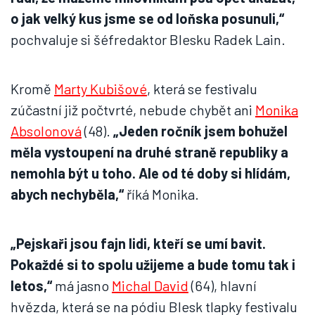
o jak velký kus jsme se od loňska posunuli,“
pochvaluje si šéfredaktor Blesku Radek Lain.
Kromě
Marty Kubišové
, která se festivalu
zúčastní již počtvrté, nebude chybět ani
Monika
Absolonová
(48).
„Jeden ročník jsem bohužel
měla vystoupení na druhé straně republiky a
nemohla být u toho. Ale od té doby si hlídám,
abych nechyběla,“
říká Monika.
„Pejskaři jsou fajn lidi, kteří se umí bavit.
Pokaždé si to spolu užijeme a bude tomu tak i
letos,“
má jasno
Michal David
(64), hlavní
hvězda, která se na pódiu Blesk tlapky festivalu