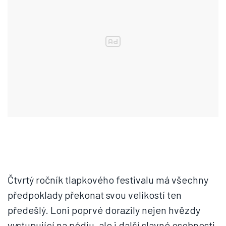
Čtvrtý ročník tlapkového festivalu má všechny
předpoklady překonat svou velikostí ten
předešlý. Loni poprvé dorazily nejen hvězdy
vystupující na pódiu, ale i další slavné osobnosti,