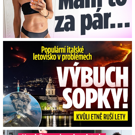
Erupce sicilské sopky Etny: Ruší desítky letů