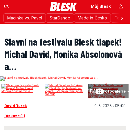
Můj Blesk
Macinka vs. Pavel
StarDance
Made in Česko
Festiva
Slavní na festivalu Blesk tlapek!
Michal David, Monika Absolonová
a…
154
Fotogalerie >
David Turek
4. 6. 2025 • 05:00
Diskuze (1)