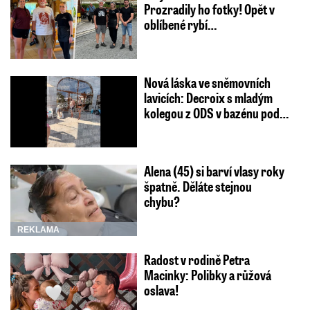
Prozradily ho fotky! Opět v
oblíbené rybí…
Nová láska ve sněmovních
lavicích: Decroix s mladým
kolegou z ODS v bazénu pod…
Alena (45) si barví vlasy roky
špatně. Děláte stejnou
chybu?
REKLAMA
Radost v rodině Petra
Macinky: Polibky a růžová
oslava!