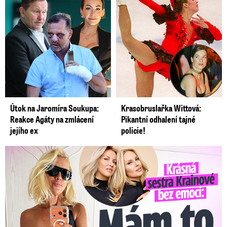
Útok na Jaromíra Soukupa:
Krasobruslařka Wittová:
Reakce Agáty na zmlácení
Pikantní odhalení tajné
jejího ex
policie!
Krásná sestra Krainové bez emocí: Mám to za pár…