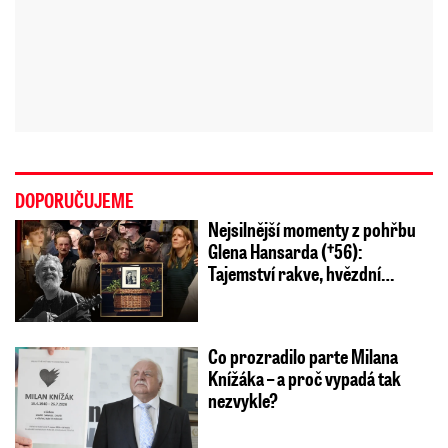
DOPORUČUJEME
Nejsilnější momenty z pohřbu
Glena Hansarda (†56):
Tajemství rakve, hvězdní…
Co prozradilo parte Milana
Knížáka – a proč vypadá tak
nezvykle?