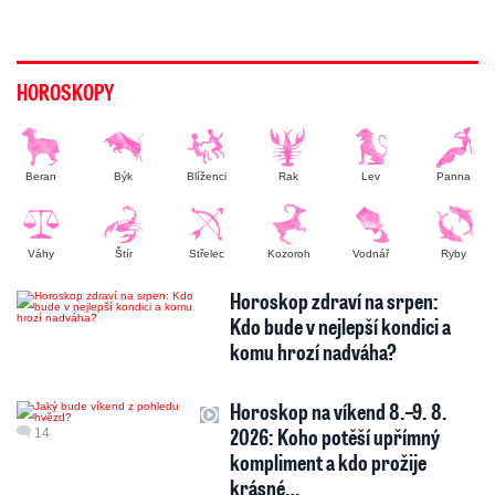
HOROSKOPY
Beran
Býk
Blíženci
Rak
Lev
Panna
Váhy
Štír
Střelec
Kozoroh
Vodnář
Ryby
Horoskop zdraví na srpen:
Kdo bude v nejlepší kondici a
komu hrozí nadváha?
Horoskop na víkend 8.–9. 8.
2026: Koho potěší upřímný
14
kompliment a kdo prožije
krásné…