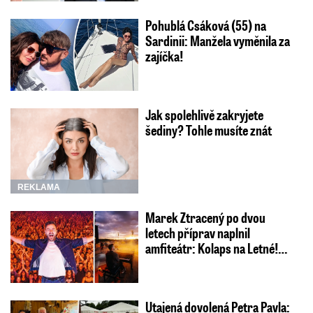
Pohublá Csáková (55) na
Sardinii: Manžela vyměnila za
zajíčka!
Jak spolehlivě zakryjete
šediny? Tohle musíte znát
REKLAMA
Marek Ztracený po dvou
letech příprav naplnil
amfiteátr: Kolaps na Letné!…
Utajená dovolená Petra Pavla: