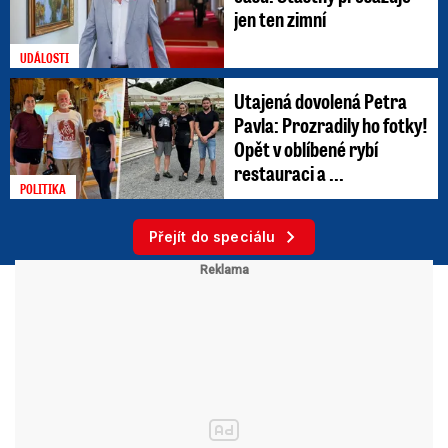
jen ten zimní
UDÁLOSTI
Utajená dovolená Petra
Pavla: Prozradily ho fotky!
Opět v oblíbené rybí
restauraci a ...
POLITIKA
Přejít do speciálu