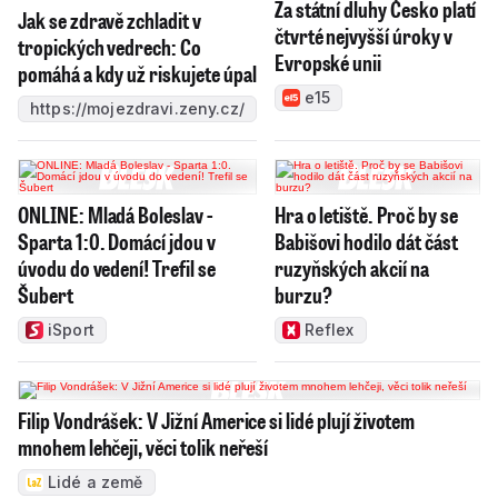
Za státní dluhy Česko platí
Jak se zdravě zchladit v
čtvrté nejvyšší úroky v
tropických vedrech: Co
Evropské unii
pomáhá a kdy už riskujete úpal
e15
https://mojezdravi.zeny.cz/
ONLINE: Mladá Boleslav -
Hra o letiště. Proč by se
Sparta 1:0. Domácí jdou v
Babišovi hodilo dát část
úvodu do vedení! Trefil se
ruzyňských akcií na
Šubert
burzu?
iSport
Reflex
Filip Vondrášek: V Jižní Americe si lidé plují životem
mnohem lehčeji, věci tolik neřeší
Lidé a země