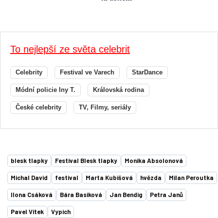
To nejlepší ze světa celebrit
Celebrity
Festival ve Varech
StarDance
Módní policie Iny T.
Královská rodina
České celebrity
TV, Filmy, seriály
blesk tlapky
Festival Blesk tlapky
Monika Absolonová
Michal David
festival
Marta Kubišová
hvězda
Milan Peroutka
Ilona Csáková
Bára Basiková
Jan Bendig
Petra Janů
Pavel Vítek
Vypich