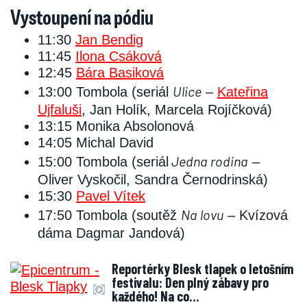
Vystoupení na pódiu
11:30
Jan Bendig
11:45
Ilona Csáková
12:45
Bára Basiková
Ulice
13:00 Tombola (seriál
–
Kateřina
Ujfaluši
, Jan Holík, Marcela Rojíčková)
13:15 Monika Absolonová
14:05 Michal David
Jedna rodina
15:00 Tombola (seriál
–
Oliver Vyskočil, Sandra Černodrinská)
15:30
Pavel Vítek
Na lovu
17:50 Tombola (soutěž
– Kvízová
dáma Dagmar Jandová)
Reportérky Blesk tlapek o letošním
festivalu: Den plný zábavy pro
každého! Na co…