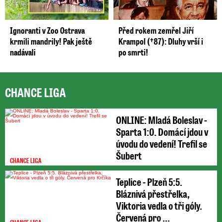
Ignoranti v Zoo Ostrava
Před rokem zemřel Jiří
krmili mandrily! Pak ještě
Krampol (†87): Dluhy vrší i
nadávali
po smrti!
CHANCE LIGA
ONLINE: Mladá Boleslav -
Sparta 1:0. Domácí jdou v
úvodu do vedení! Trefil se
Šubert
CHANCE LIGA
Teplice - Plzeň 5:5.
Bláznivá přestřelka,
Viktoria vedla o tři góly.
Červená pro ...