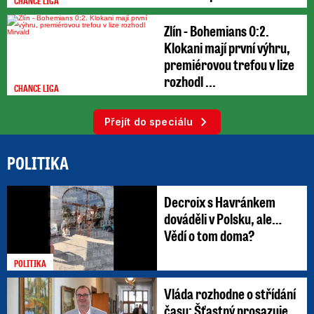
CHANCE LIGA
Zlín - Bohemians 0:2.
Klokani mají první výhru,
premiérovou trefou v lize
rozhodl ...
CHANCE LIGA
Přejít do speciálu
POLITIKA
Decroix s Havránkem
dováděli v Polsku, ale…
Vědí o tom doma?
POLITIKA
Vláda rozhodne o střídání
času: Šťastný prosazuje