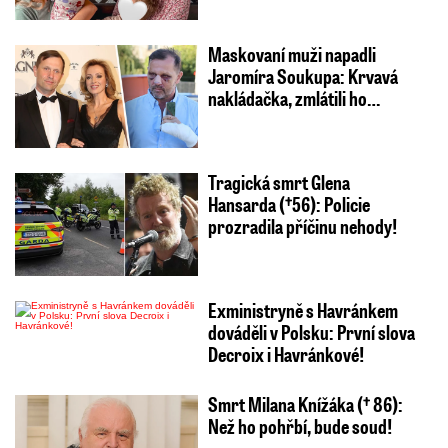
Maskovaní muži napadli
Jaromíra Soukupa: Krvavá
nakládačka, zmlátili ho…
Tragická smrt Glena
Hansarda (†56): Policie
prozradila příčinu nehody!
Exministryně s Havránkem
dováděli v Polsku: První slova
Decroix i Havránkové!
Smrt Milana Knížáka († 86):
Než ho pohřbí, bude soud!