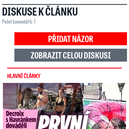
DISKUSE K ČLÁNKU
Počet komentářů: 1
PŘIDAT NÁZOR
ZOBRAZIT CELOU DISKUSI
HLAVNÍ ČLÁNKY
Exministryně s Havránkem dováděli v Polsku: První slova!