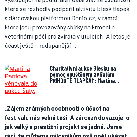
které se rozhodly podpořit aktivitu Blesk tlapek
s dárcovskou platformou Donio.cz, v rámci
které jsou provozovány sbírky na krmení a
veterinární péči pro zvířata v útulcích. A letos je
účast ještě »nadupanější«.
Charitativní aukce Blesku na
pomoc opuštěným zvířatům
PŘIHOĎTE TLAPKÁM: Martina…
„Zájem známých osobností o účast na
festivalu nás velmi těší. A zároveň dokazuje, o
jak velký a prestižní projekt se jedná. Jsme
rádi, že můžeme milovníkům psů opět ukázat,