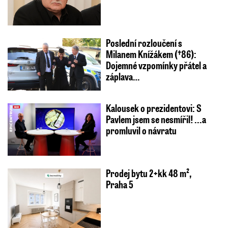
Poslední rozloučení s
Milanem Knížákem (†86):
Dojemné vzpomínky přátel a
záplava…
Kalousek o prezidentovi: S
Pavlem jsem se nesmířil! ...a
promluvil o návratu
Prodej bytu 2+kk 48 m²,
Praha 5