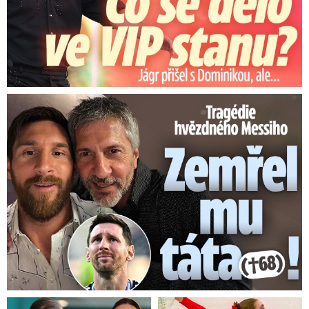
Tragédie hvězdného Messiho: Zemřel mu táta (†68)!