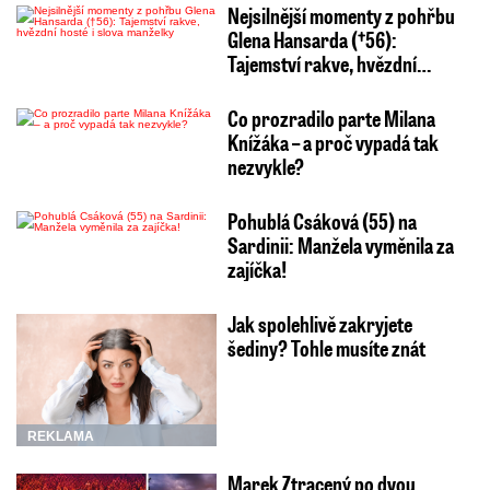
Nejsilnější momenty z pohřbu
Glena Hansarda (†56):
Tajemství rakve, hvězdní…
Co prozradilo parte Milana
Knížáka – a proč vypadá tak
nezvykle?
Pohublá Csáková (55) na
Sardinii: Manžela vyměnila za
zajíčka!
Jak spolehlivě zakryjete
šediny? Tohle musíte znát
REKLAMA
Marek Ztracený po dvou