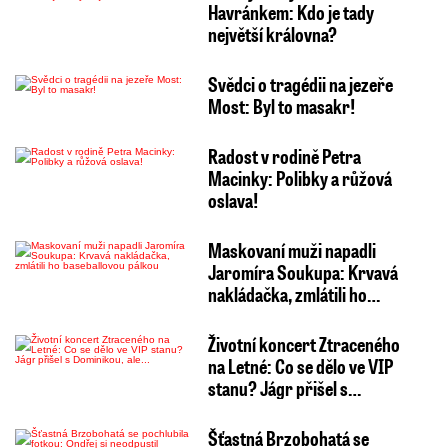
Havránkem: Kdo je tady
největší královna?
Svědci o tragédii na jezeře
Most: Byl to masakr!
Radost v rodině Petra
Macinky: Polibky a růžová
oslava!
Maskovaní muži napadli
Jaromíra Soukupa: Krvavá
nakládačka, zmlátili ho…
Životní koncert Ztraceného
na Letné: Co se dělo ve VIP
stanu? Jágr přišel s…
Šťastná Brzobohatá se