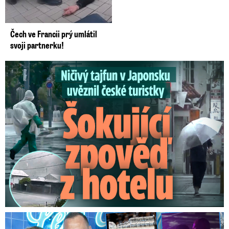
Čech ve Francii prý umlátil
svoji partnerku!
Ničivý tajfun uvěznil české turistky: Šokující zpověď
Na Gáboríka se sypou obvinění z nevěry: Reakce manželky!