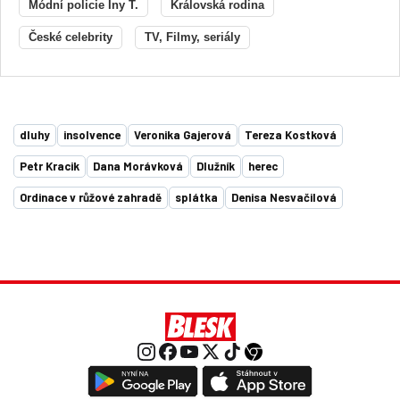
Módní policie Iny T.
Královská rodina
České celebrity
TV, Filmy, seriály
dluhy
insolvence
Veronika Gajerová
Tereza Kostková
Petr Kracik
Dana Morávková
Dlužník
herec
Ordinace v růžové zahradě
splátka
Denisa Nesvačilová