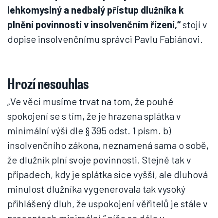
lehkomyslný a nedbalý přístup dlužníka k
plnění povinností v insolvenčním řízení,“
stojí v
dopise insolvenčnímu správci Pavlu Fabiánovi.
Hrozí nesouhlas
„Ve věci musíme trvat na tom, že pouhé
spokojení se s tím, že je hrazena splátka v
minimální výši dle § 395 odst. 1 písm. b)
insolvenčního zákona, neznamená sama o sobě,
že dlužník plní svoje povinnosti. Stejně tak v
případech, kdy je splátka sice vyšší, ale dluhová
minulost dlužníka vygenerovala tak vysoký
přihlášený dluh, že uspokojení věřitelů je stále v