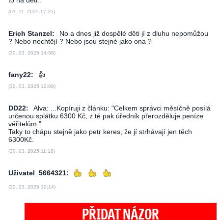
to na děti..
(03. 11. 2025 17:25)
Erich Stanzel:
No a dnes již dospělé děti jí z dluhu nepomůžou
? Nebo nechtějí ? Nebo jsou stejné jako ona ?
(30. 03. 2025 14:38)
fany22:
👍
(30. 03. 2025 12:08)
DD22:
Alva: ...Kopíruji z článku: "Celkem správci měsíčně posílá
určenou splátku 6300 Kč, z té pak úředník přerozděluje peníze
věřitelům."
Taky to chápu stejně jako petr keres, že jí strhávají jen těch
6300Kč.
(30. 03. 2025 11:18)
Uživatel_5664321:
(30. 03. 2025 10:14)
PŘIDAT NÁZOR