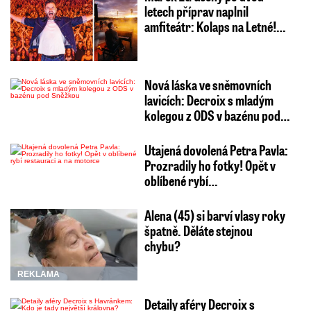
letech příprav naplnil
amfiteátr: Kolaps na Letné!…
Nová láska ve sněmovních
lavicích: Decroix s mladým
kolegou z ODS v bazénu pod…
Utajená dovolená Petra Pavla:
Prozradily ho fotky! Opět v
oblíbené rybí…
Alena (45) si barví vlasy roky
špatně. Děláte stejnou
chybu?
REKLAMA
Detaily aféry Decroix s