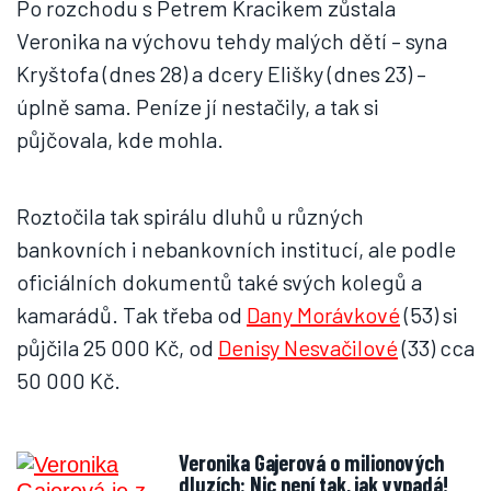
Po rozchodu s Petrem Kracikem zůstala
Veronika na výchovu tehdy malých dětí – syna
Kryštofa (dnes 28) a dcery Elišky (dnes 23) –
úplně sama. Peníze jí nestačily, a tak si
půjčovala, kde mohla.
Roztočila tak spirálu dluhů u různých
bankovních i nebankovních institucí, ale podle
oficiálních dokumentů také svých kolegů a
kamarádů. Tak třeba od
Dany Morávkové
(53) si
půjčila 25 000 Kč, od
Denisy Nesvačilové
(33) cca
50 000 Kč.
Veronika Gajerová o milionových
dluzích: Nic není tak, jak vypadá!