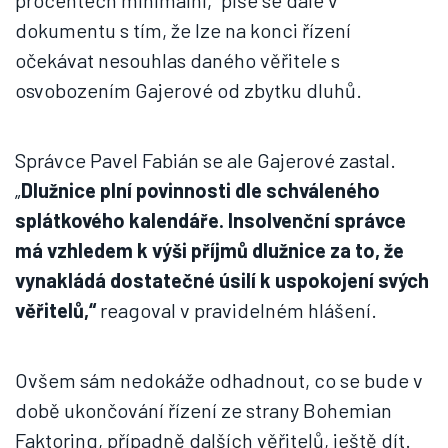
procentech minimální,“ píše se dále v
dokumentu s tím, že lze na konci řízení
očekávat nesouhlas daného věřitele s
osvobozením Gajerové od zbytku dluhů.
Správce Pavel Fabián se ale Gajerové zastal.
„
Dlužnice plní povinnosti dle schváleného
splátkového kalendáře. Insolvenční správce
má vzhledem k výši příjmů dlužnice za to, že
vynakládá dostatečné úsilí k uspokojení svých
věřitelů,“
reagoval v pravidelném hlášení.
Ovšem sám nedokáže odhadnout, co se bude v
době ukončování řízení ze strany Bohemian
Faktoring, případně dalších věřitelů, ještě dít.