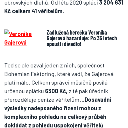
obrovských dluhů. Od léta 2020 splácí
3 204 631
Kč celkem 41 věřitelům.
Zadlužená herečka Veronika
Gajerová hazarduje: Po 35 letech
opouští divadlo!
Teď se ale ozval jeden z nich, společnost
Bohemian Faktoring, které vadí, že Gajerová
platí málo. Celkem správci měsíčně posílá
určenou splátku
6300 Kč,
z té pak úředník
přerozděluje peníze věřitelům.
„Dosavadní
výsledky nadepsaného řízení mohou z
komplexního pohledu na celkový průběh
dokládat z pohledu uspokojení věřitelů