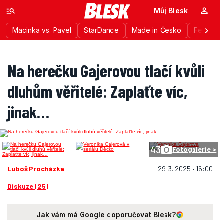
Můj Blesk
Macinka vs. Pavel
StarDance
Made in Česko
Festiva
Na herečku Gajerovou tlačí kvůli
dluhům věřitelé: Zaplaťte víc,
jinak…
43
Fotogalerie >
Luboš Procházka
29. 3. 2025 • 16:00
Diskuze (25)
Jak vám má Google doporučovat Blesk?