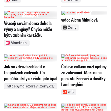
video Alena Mihulová
Vracejí se vám doma dokola
Ženy
rýmy a angíny? Chyba může
být v zubním kartáčku
Maminka
Jak se zdravě zchladit v
Češi ve velkém vozí ojetiny
tropických vedrech: Co
ze zahraničí. Mezi nimi i
pomáhá a kdy už riskujete úpal
přes sto Ferrari a desítky
Lamborghini
https://mojezdravi.zeny.cz/
e15