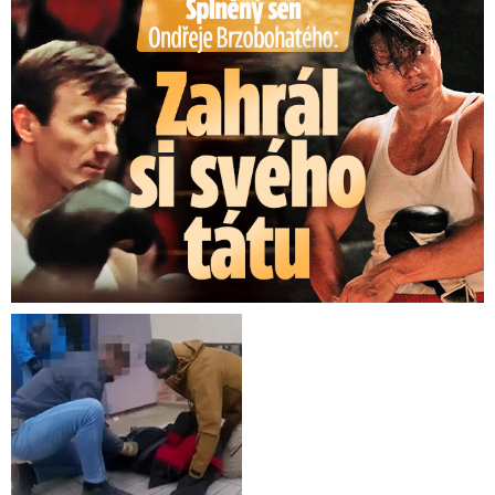
Splněný sen Ondřeje Brzobohatého: Zahrál si svého tátu