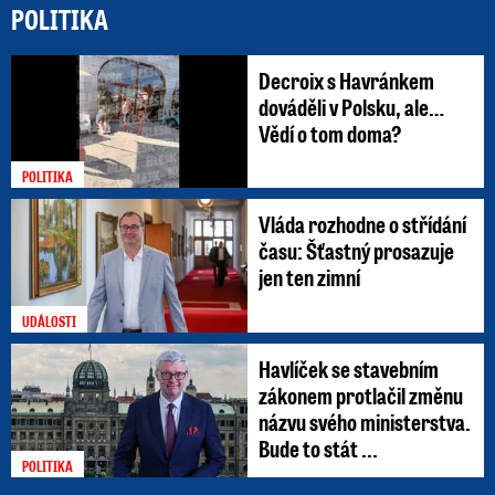
POLITIKA
Decroix s Havránkem
dováděli v Polsku, ale…
Vědí o tom doma?
POLITIKA
Vláda rozhodne o střídání
času: Šťastný prosazuje
jen ten zimní
UDÁLOSTI
Havlíček se stavebním
zákonem protlačil změnu
názvu svého ministerstva.
Bude to stát ...
POLITIKA