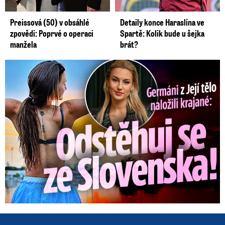
Preissová (50) v obsáhlé
Detaily konce Haraslína ve
zpovědi: Poprvé o operaci
Spartě: Kolik bude u šejka
manžela
brát?
Germáni z Jejího těla: Odstěhuj se, vzkázali jí krajané