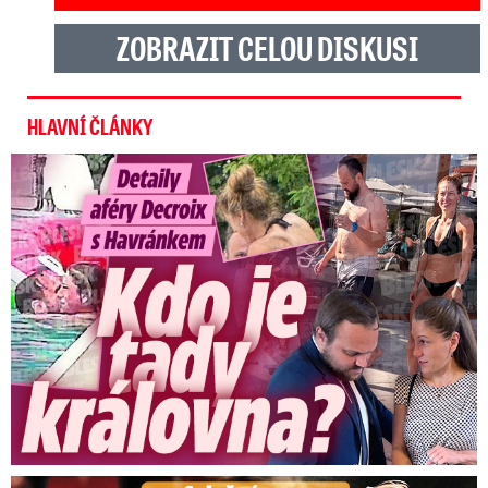
ZOBRAZIT CELOU DISKUSI
HLAVNÍ ČLÁNKY
Detaily aféry Decroix s Havránkem: Kdo je tady královna?