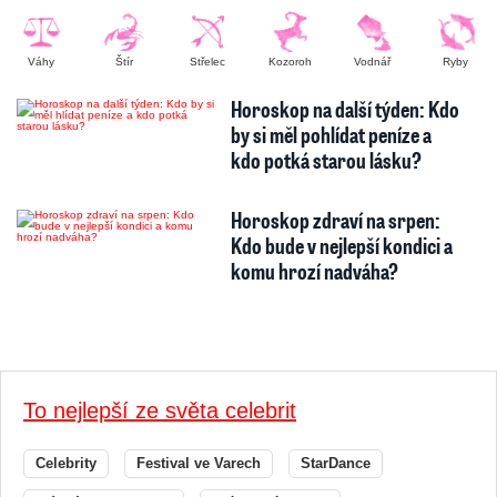
Váhy
Štír
Střelec
Kozoroh
Vodnář
Ryby
Horoskop na další týden: Kdo
by si měl pohlídat peníze a
kdo potká starou lásku?
Horoskop zdraví na srpen:
Kdo bude v nejlepší kondici a
komu hrozí nadváha?
To nejlepší ze světa celebrit
Celebrity
Festival ve Varech
StarDance