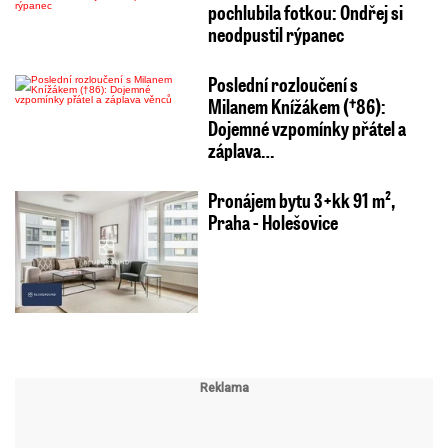
pochlubila fotkou: Ondřej si
neodpustil rýpanec
Poslední rozloučení s
Milanem Knížákem (†86):
Dojemné vzpomínky přátel a
záplava…
Pronájem bytu 3+kk 91 m²,
Praha - Holešovice