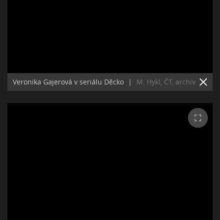
Veronika Gajerová v seriálu Děcko
|
M. Hykl, ČT, archiv