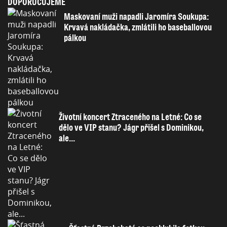
DOPORUČUJEME
Maskovaní muži napadli Jaromíra Soukupa:
Krvavá nakládačka, zmlátili ho baseballovou
pálkou
Životní koncert Ztraceného na Letné: Co se
dělo ve VIP stanu? Jágr přišel s Dominikou,
ale...