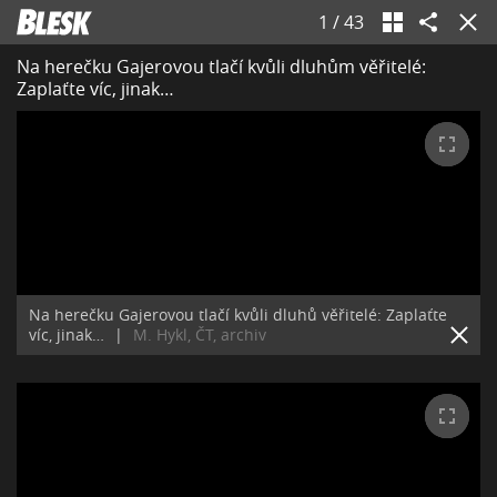
1
/
43
Na herečku Gajerovou tlačí kvůli dluhům věřitelé:
Zaplaťte víc, jinak…
Na herečku Gajerovou tlačí kvůli dluhů věřitelé: Zaplaťte
víc, jinak…
|
M. Hykl, ČT, archiv