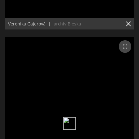
Veronika Gajerová
|
archiv Blesku