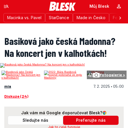
Můj Blesk
Macinka vs. Pavel
StarDance
Made in Česko
Festiva
Basiková jako česká Madonna?
Na koncert jen v kalhotkách!
41
Fotogalerie >
mia
7. 2. 2025 • 05:00
Diskuze (24)
Jak vám má Google doporučovat Blesk?
Sledujte nás
Preferujte nás
Jak to celé funguje