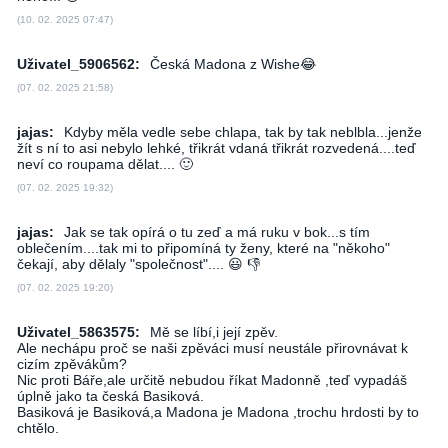
(10. 02. 2025 07:47)
Uživatel_5906562:
Česká Madona z Wishe😂
(07. 02. 2025 21:58)
jajas:
Kdyby měla vedle sebe chlapa, tak by tak neblbla...jenže
žít s ní to asi nebylo lehké, třikrát vdaná třikrát rozvedená....teď
neví co roupama dělat.... 🙂
(07. 02. 2025 19:32)
jajas:
Jak se tak opírá o tu zeď a má ruku v bok...s tím
oblečením....tak mi to připomíná ty ženy, které na "někoho"
čekají, aby dělaly "společnost".... 😃 👎
(07. 02. 2025 19:20)
Uživatel_5863575:
Mě se líbí,i její zpěv.
Ale nechápu proč se naši zpěváci musí neustále přirovnávat k
cizím zpěvákům?
Nic proti Báře,ale určitě nebudou říkat Madonně ,teď vypadáš
úplně jako ta česká Basiková.
Basiková je Basiková,a Madona je Madona ,trochu hrdosti by to
chtělo.