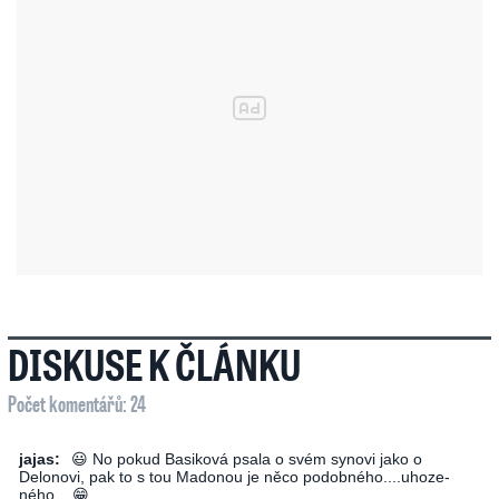
DISKUSE K ČLÁNKU
Počet komentářů: 24
jajas:
😃 No pokud Basiková psala o svém synovi jako o
Delonovi, pak to s tou Madonou je něco podob­ného­....u­hoze­
ného­... 😁