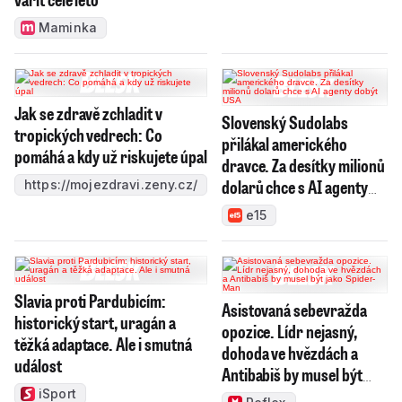
Maminka
Jak se zdravě zchladit v
Slovenský Sudolabs
tropických vedrech: Co
přilákal amerického
pomáhá a kdy už riskujete úpal
dravce. Za desítky milionů
dolarů chce s AI agenty
https://mojezdravi.zeny.cz/
dobýt USA
e15
Slavia proti Pardubicím:
Asistovaná sebevražda
historický start, uragán a
opozice. Lídr nejasný,
těžká adaptace. Ale i smutná
dohoda ve hvězdách a
událost
Antibabiš by musel být
jako Spider-Man
iSport