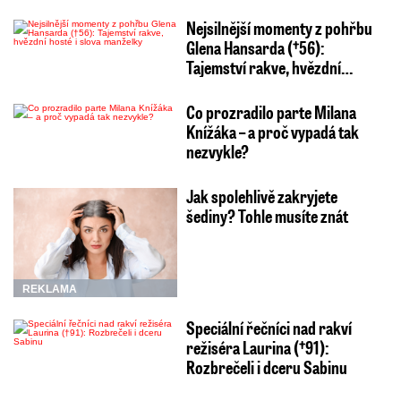
Nejsilnější momenty z pohřbu
Glena Hansarda (†56):
Tajemství rakve, hvězdní…
Co prozradilo parte Milana
Knížáka – a proč vypadá tak
nezvykle?
Jak spolehlivě zakryjete
šediny? Tohle musíte znát
REKLAMA
Speciální řečníci nad rakví
režiséra Laurina (†91):
Rozbrečeli i dceru Sabinu