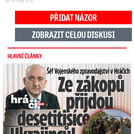
(07. 02. 2025 14:11)
PŘIDAT NÁZOR
ZOBRAZIT CELOU DISKUSI
HLAVNÍ ČLÁNKY
Šéf Vojenského zpravodajství: Přijdou desetitisíce Ukrajinců