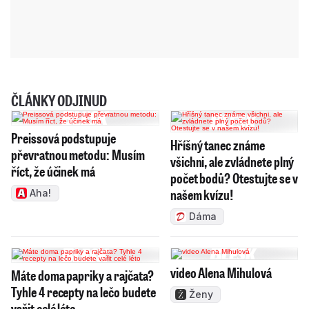
ČLÁNKY ODJINUD
Preissová podstupuje
Hříšný tanec známe
převratnou metodu: Musím
všichni, ale zvládnete plný
říct, že účinek má
počet bodů? Otestujte se v
našem kvízu!
Aha!
Dáma
video Alena Mihulová
Máte doma papriky a rajčata?
Tyhle 4 recepty na lečo budete
Ženy
vařit celé léto