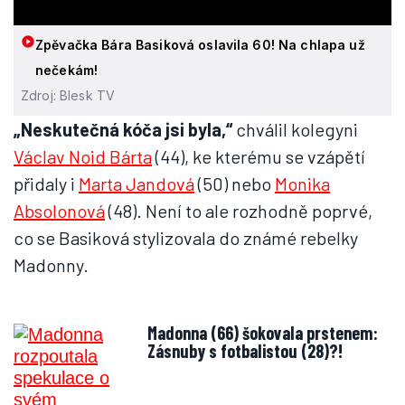
Zpěvačka Bára Basiková oslavila 60! Na chlapa už
nečekám!
Zdroj: Blesk TV
„Neskutečná kóča jsi byla,“
chválil kolegyni
Václav Noid Bárta
(44), ke kterému se vzápětí
přidaly i
Marta Jandová
(50) nebo
Monika
Absolonová
(48). Není to ale rozhodně poprvé,
co se Basiková stylizovala do známé rebelky
Madonny.
Madonna (66) šokovala prstenem:
Zásnuby s fotbalistou (28)?!