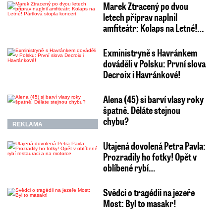
Marek Ztracený po dvou
letech příprav naplnil
amfiteátr: Kolaps na Letné!…
Exministryně s Havránkem
dováděli v Polsku: První slova
Decroix i Havránkové!
Alena (45) si barví vlasy roky
špatně. Děláte stejnou
chybu?
REKLAMA
Utajená dovolená Petra Pavla:
Prozradily ho fotky! Opět v
oblíbené rybí…
Svědci o tragédii na jezeře
Most: Byl to masakr!