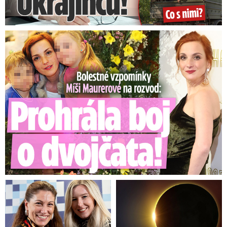
Bolestné vzpomínky Míši Maurerové: Prohrála boj o dvojčata!