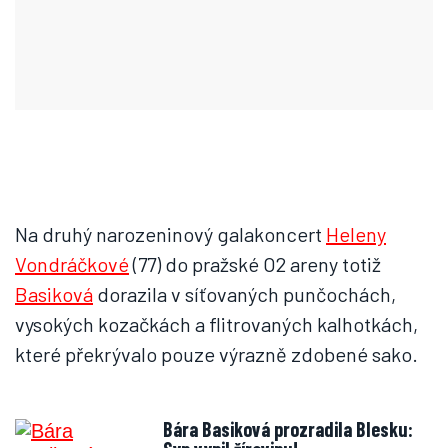
Na druhý narozeninový galakoncert
Heleny
Vondráčkové
(77) do pražské O2 areny totiž
Basiková
dorazila v síťovaných punčochách,
vysokých kozačkách a flitrovaných kalhotkách,
které překrývalo pouze výrazně zdobené sako.
Bára Basiková prozradila Blesku: