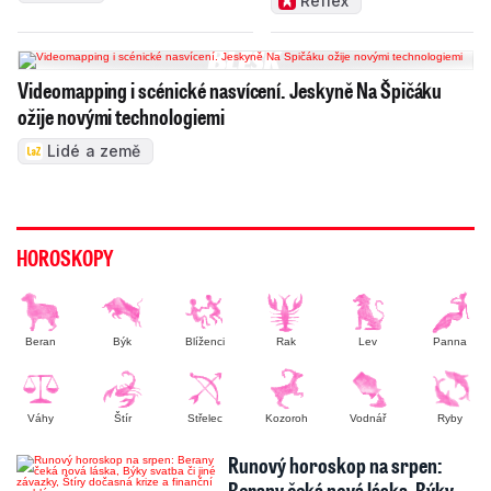
Reflex
Videomapping i scénické nasvícení. Jeskyně Na Špičáku
ožije novými technologiemi
Lidé a země
HOROSKOPY
Beran
Býk
Blíženci
Rak
Lev
Panna
Váhy
Štír
Střelec
Kozoroh
Vodnář
Ryby
Runový horoskop na srpen:
Berany čeká nová láska, Býky