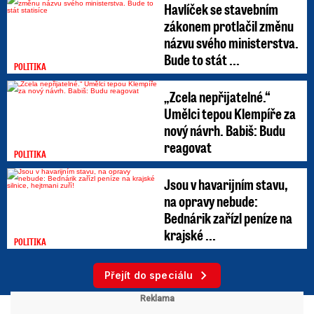
Havlíček se stavebním
zákonem protlačil změnu
názvu svého ministerstva.
Bude to stát ...
POLITIKA
„Zcela nepřijatelné.“
Umělci tepou Klempíře za
nový návrh. Babiš: Budu
reagovat
POLITIKA
Jsou v havarijním stavu,
na opravy nebude:
Bednárik zařízl peníze na
krajské ...
POLITIKA
Přejít do speciálu