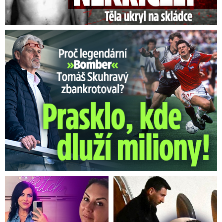
Proč Skuhravý zbankrotoval? Prasklo, kde dluží miliony!