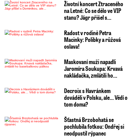
Životní koncert Ztraceného
na Letné: Co se dělo ve VIP
stanu? Jágr přišel s…
Radost v rodině Petra
Macinky: Polibky a růžová
oslava!
Maskovaní muži napadli
Jaromíra Soukupa: Krvavá
nakládačka, zmlátili ho…
Decroix s Havránkem
dováděli v Polsku, ale… Vědí o
tom doma?
Šťastná Brzobohatá se
pochlubila fotkou: Ondřej si
neodpustil rýpanec