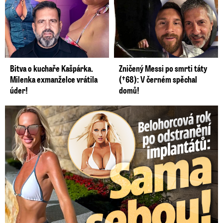
Bitva o kuchaře Kašpárka.
Zničený Messi po smrti táty
Milenka exmanželce vrátila
(†68): V černém spěchal
úder!
domů!
Belohorcová rok po odstranění implantátů: Konečně sama sebou