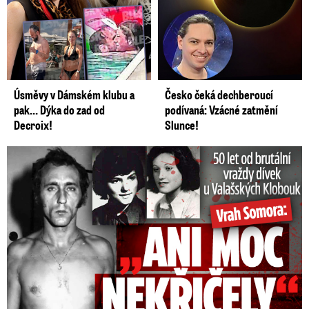
Úsměvy v Dámském klubu a
Česko čeká dechberoucí
pak… Dýka do zad od
podívaná: Vzácné zatmění
Decroix!
Slunce!
50 let od běsnění Somory: Těla dívek vrah ukryl na skládce