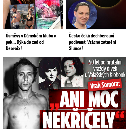
Úsměvy v Dámském klubu a
Česko čeká dechberoucí
pak… Dýka do zad od
podívaná: Vzácné zatmění
Decroix!
Slunce!
50 let od běsnění Somory: Těla dívek vrah ukryl na skládce