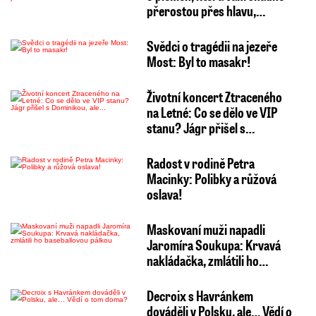
přerostou přes hlavu,…
Svědci o tragédii na jezeře
Most: Byl to masakr!
Životní koncert Ztraceného
na Letné: Co se dělo ve VIP
stanu? Jágr přišel s…
Radost v rodině Petra
Macinky: Polibky a růžová
oslava!
Maskovaní muži napadli
Jaromíra Soukupa: Krvavá
nakládačka, zmlátili ho…
Decroix s Havránkem
dováděli v Polsku, ale… Vědí o