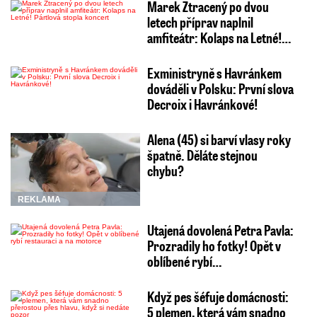
Marek Ztracený po dvou
letech příprav naplnil
amfiteátr: Kolaps na Letné!…
Exministryně s Havránkem
dováděli v Polsku: První slova
Decroix i Havránkové!
Alena (45) si barví vlasy roky
špatně. Děláte stejnou
chybu?
REKLAMA
Utajená dovolená Petra Pavla:
Prozradily ho fotky! Opět v
oblíbené rybí…
Když pes šéfuje domácnosti:
5 plemen, která vám snadno