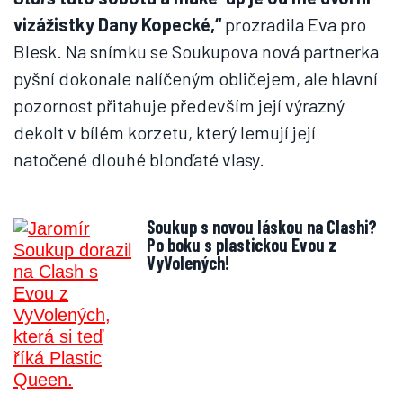
vizážistky Dany Kopecké,“
prozradila Eva pro
Blesk. Na snímku se Soukupova nová partnerka
pyšní dokonale nalíčeným obličejem, ale hlavní
pozornost přitahuje především její výrazný
dekolt v bílém korzetu, který lemují její
natočené dlouhé blonďaté vlasy.
Soukup s novou láskou na Clashi?
Po boku s plastickou Evou z
VyVolených!