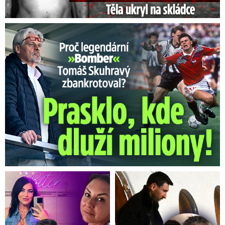
Proč Skuhravý zbankrotoval? Prasklo, kde dluží miliony!