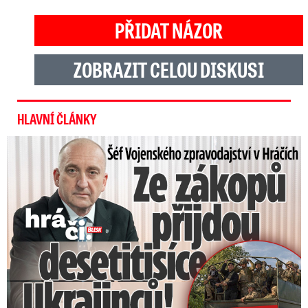
PŘIDAT NÁZOR
ZOBRAZIT CELOU DISKUSI
HLAVNÍ ČLÁNKY
Šéf Vojenského zpravodajství: Přijdou desetitisíce Ukrajinců