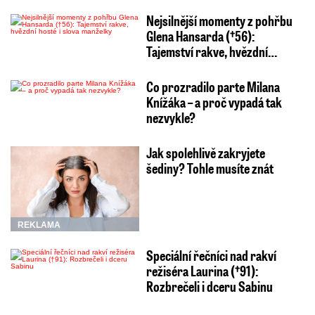
Nejsilnější momenty z pohřbu
Glena Hansarda (†56):
Tajemství rakve, hvězdní…
Co prozradilo parte Milana
Knížáka – a proč vypadá tak
nezvykle?
Jak spolehlivě zakryjete
šediny? Tohle musíte znát
REKLAMA
Speciální řečníci nad rakví
režiséra Laurina (†91):
Rozbrečeli i dceru Sabinu