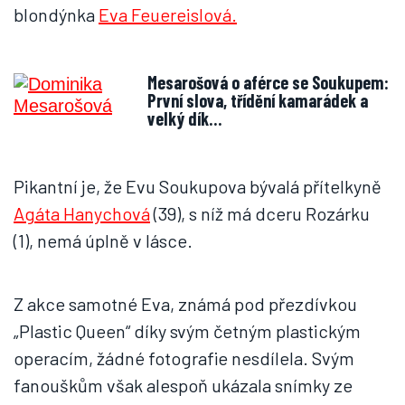
blondýnka
Eva Feuereislová.
Mesarošová o aférce se Soukupem:
První slova, třídění kamarádek a
velký dík…
Pikantní je, že Evu Soukupova bývalá přítelkyně
Agáta Hanychová
(39), s níž má dceru Rozárku
(1), nemá úplně v lásce.
Z akce samotné Eva, známá pod přezdívkou
„Plastic Queen“ díky svým četným plastickým
operacím, žádné fotografie nesdílela. Svým
fanouškům však alespoň ukázala snímky ze