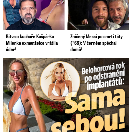
Bitva o kuchaře Kašpárka.
Zničený Messi po smrti táty
Milenka exmanželce vrátila
(†68): V černém spěchal
úder!
domů!
Belohorcová rok po odstranění implantátů: Konečně sama sebou