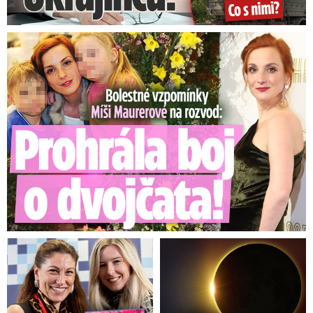
Bolestné vzpomínky Míši Maurerové: Prohrála boj o dvojčata!