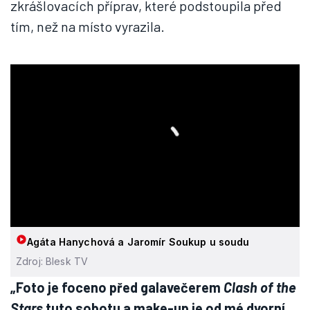
zkrášlovacích příprav, které podstoupila před
tím, než na místo vyrazila.
Agáta Hanychová a Jaromír Soukup u soudu
Zdroj: Blesk TV
„Foto je foceno před galavečerem
Clash of the
Stars
tuto sobotu a make-up je od mé dvorní