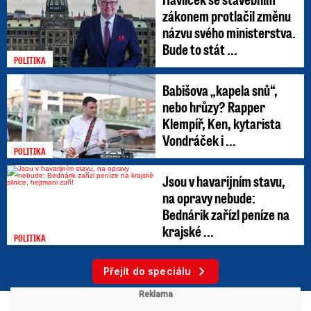
zákonem protlačil změnu
názvu svého ministerstva.
Bude to stát ...
POLITIKA
Babišova „kapela snů“,
nebo hrůzy? Rapper
Klempíř, Ken, kytarista
Vondráček i ...
POLITIKA
Jsou v havarijním stavu,
na opravy nebude:
Bednárik zařízl peníze na
krajské ...
POLITIKA
Přejít do speciálu