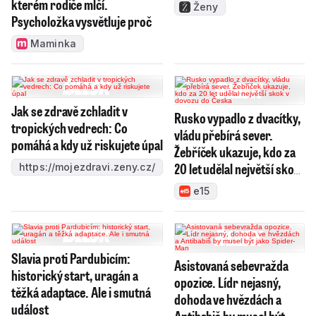
kterém rodiče mlčí.
Ženy
Psycholožka vysvětluje proč
Maminka
Jak se zdravě zchladit v
Rusko vypadlo z dvacítky,
tropických vedrech: Co
vládu přebírá sever.
pomáhá a kdy už riskujete úpal
Žebříček ukazuje, kdo za
20 let udělal největší skok
https://mojezdravi.zeny.cz/
v dovozu do Česka
e15
Slavia proti Pardubicím:
Asistovaná sebevražda
historický start, uragán a
opozice. Lídr nejasný,
těžká adaptace. Ale i smutná
dohoda ve hvězdách a
událost