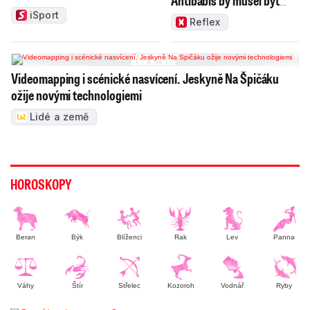
Antibabiš by musel být
jako Spider-Man
iSport
Reflex
Videomapping i scénické nasvícení. Jeskyně Na Špičáku
ožije novými technologiemi
Lidé a země
HOROSKOPY
Beran
Býk
Blíženci
Rak
Lev
Panna
Váhy
Štír
Střelec
Kozoroh
Vodnář
Ryby