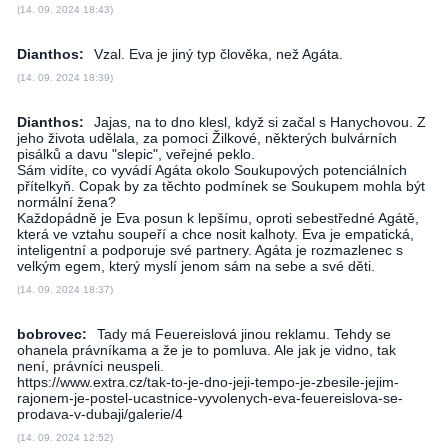
(14. 09. 2024 18:43)
Dianthos:
Vzal. Eva je jiný typ člověka, než Agáta.
(14. 09. 2024 18:39)
Dianthos:
Jajas, na to dno klesl, když si začal s Hanychovou. Z
jeho života udělala, za pomoci Žilkové, některých bulvárních
pisálků a davu "slepic", veřejné peklo.
Sám vidíte, co vyvádí Agáta okolo Soukupových potenciálních
přítelkyň. Copak by za těchto podmínek se Soukupem mohla být
normální žena?
Každopádně je Eva posun k lepšímu, oproti sebestředné Agátě,
která ve vztahu soupeří a chce nosit kalhoty. Eva je empatická,
inteligentní a podporuje své partnery. Agáta je rozmazlenec s
velkým egem, který myslí jenom sám na sebe a své děti.
(14. 09. 2024 18:37)
bobrovec:
Tady má Feuereislová jinou reklamu. Tehdy se
ohanela právníkama a že je to pomluva. Ale jak je vidno, tak
není, právníci neuspeli.
http­s://ww­w.ex­tra.cz­/tak-to-je-dno-jeji-tempo-je-zbesile-jejim-
rajonem-je-postel-ucastnice-vyvolenych-eva-feuereislova-se-
prodava-v-dubaji/galerie/4
(14. 09. 2024 12:52)