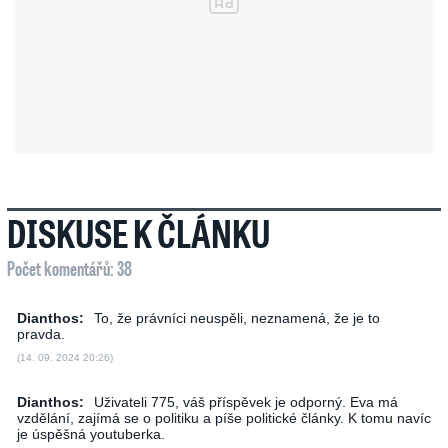
DISKUSE K ČLÁNKU
Počet komentářů: 38
Dianthos:
To, že právníci neuspěli, neznamená, že je to
pravda.
(14. 09. 2024 20:26)
Dianthos:
Uživateli 775, váš příspěvek je odporný. Eva má
vzdělání, zajímá se o politiku a píše politické články. K tomu navíc
je úspěšná youtuberka.