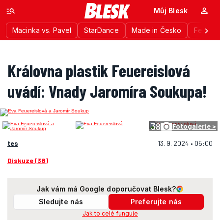
Můj Blesk
Macinka vs. Pavel
StarDance
Made in Česko
Festiva
Královna plastik Feuereislová
uvádí: Vnady Jaromíra Soukupa!
38
Fotogalerie >
tes
13. 9. 2024 • 05:00
Diskuze (38)
Jak vám má Google doporučovat Blesk?
Sledujte nás
Preferujte nás
Jak to celé funguje