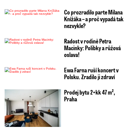
Co prozradilo parte Milana
Knížáka – a proč vypadá tak
nezvykle?
Radost v rodině Petra
Macinky: Polibky a růžová
oslava!
Ewa Farna ruší koncert v
Polsku. Zradilo ji zdraví
Prodej bytu 2+kk 47 m²,
Praha