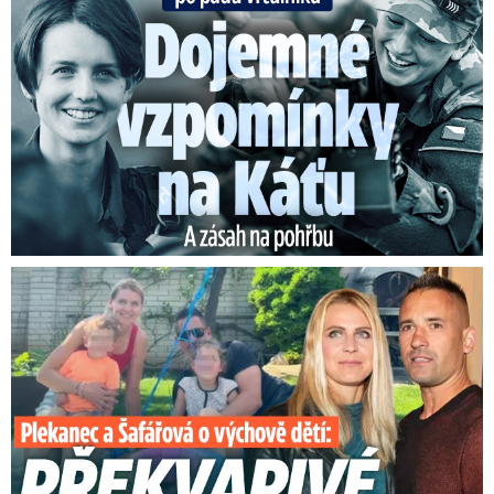
Plekanec a Šafářová o výchově dětí: Překvapivé přiznání