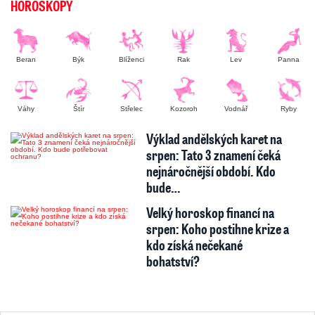
HOROSKOPY
Beran
Býk
Blíženci
Rak
Lev
Panna
Váhy
Štír
Střelec
Kozoroh
Vodnář
Ryby
Výklad andělských karet na
srpen: Tato 3 znamení čeká
nejnáročnější období. Kdo
bude…
Velký horoskop financí na
srpen: Koho postihne krize a
kdo získá nečekané
bohatství?