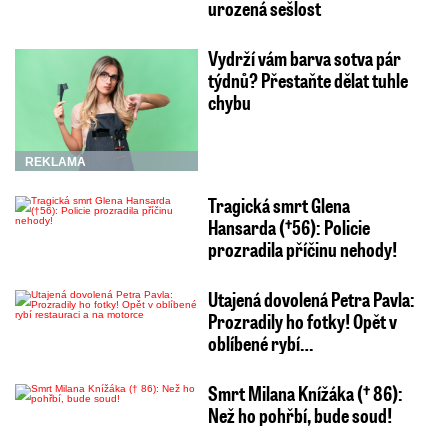
urozená sešlost
Vydrží vám barva sotva pár
týdnů? Přestaňte dělat tuhle
chybu
REKLAMA
Tragická smrt Glena
Hansarda (†56): Policie
prozradila příčinu nehody!
Utajená dovolená Petra Pavla:
Prozradily ho fotky! Opět v
oblíbené rybí…
Smrt Milana Knížáka († 86):
Než ho pohřbí, bude soud!