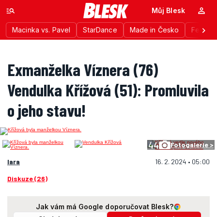
Můj Blesk
Macinka vs. Pavel
StarDance
Made in Česko
Festiva
Exmanželka Víznera (76)
Vendulka Křížová (51): Promluvila
o jeho stavu!
44
Fotogalerie >
lara
16. 2. 2024 • 05:00
Diskuze (26)
Jak vám má Google doporučovat Blesk?