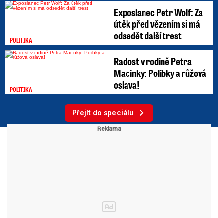
Exposlanec Petr Wolf: Za
útěk před vězením si má
odsedět další trest
POLITIKA
Radost v rodině Petra
Macinky: Polibky a růžová
oslava!
POLITIKA
Přejít do speciálu