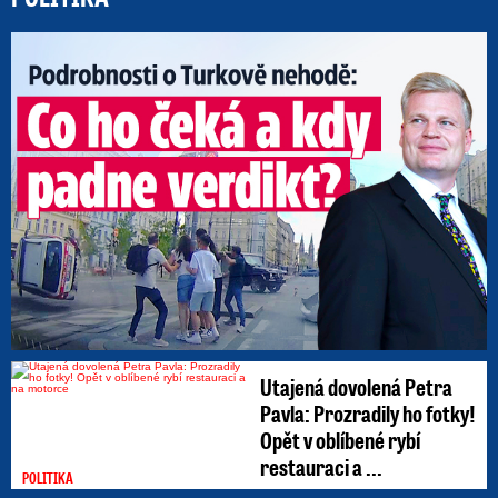
Po
Utajená dovolená Petra
Pavla: Prozradily ho fotky!
Opět v oblíbené rybí
restauraci a ...
POLITIKA