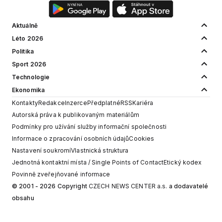
Aktuálně
Léto 2026
Politika
Sport 2026
Technologie
Ekonomika
Kontakty
Redakce
Inzerce
Předplatné
RSS
Kariéra
Autorská práva k publikovaným materiálům
Podmínky pro užívání služby informační společnosti
Informace o zpracování osobních údajů
Cookies
Nastavení soukromí
Vlastnická struktura
Jednotná kontaktní místa / Single Points of Contact
Etický kodex
Povinně zveřejňované informace
© 2001 - 2026 Copyright
CZECH NEWS CENTER a.s.
a dodavatelé
obsahu