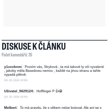
DISKUSE K ČLÁNKU
Počet komentářů: 26
y1xcvbnm:
Prosím vás, Stryková , ta má takové ty oči vyvalené
, jakoby měla Basedowu nemoc , každé na jinou stranu a tahle
vypadá pěkně.
(16. 02. 2024 18:56)
Uživatel_5629124:
Hofflinger P 👍😁
(16. 02. 2024 18:54)
Melberi:
To má pravdu, že s věkem nelze bojovat. Ale ani se s