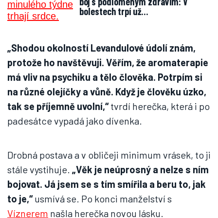
boj s podlomeným zdravím: V
bolestech trpí už…
„Shodou okolností Levandulové údolí znám,
protože ho navštěvuji. Věřím, že aromaterapie
má vliv na psychiku a tělo člověka. Potrpím si
na různé olejíčky a vůně. Když je člověku úzko,
tak se příjemně uvolní,“
tvrdí herečka, která i po
padesátce vypadá jako dívenka.
Drobná postava a v obličeji minimum vrásek, to ji
stále vystihuje.
„Věk je neúprosný a nelze s ním
bojovat. Já jsem se s tím smířila a beru to, jak
to je,“
usmívá se. Po konci manželství s
Víznerem
našla herečka novou lásku.