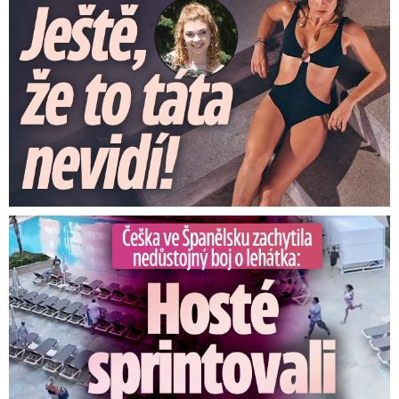
Češka ve Španělsku natočila nedůstojný boj o lehátka