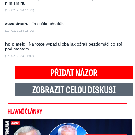
ním smířit.
(16. 02. 2024 14:23)
zuzakirsch:
Ta sešla, chudák.
(16. 02. 2024 13:06)
holo mek:
Na fotce vypadaj oba jak ožralí bezdomáči co spí
pod mostem.
(16. 02. 2024 11:07)
PŘIDAT NÁZOR
ZOBRAZIT CELOU DISKUSI
HLAVNÍ ČLÁNKY
Kalousek o prezidentovi: S Pavlem jsem se nesmířil!