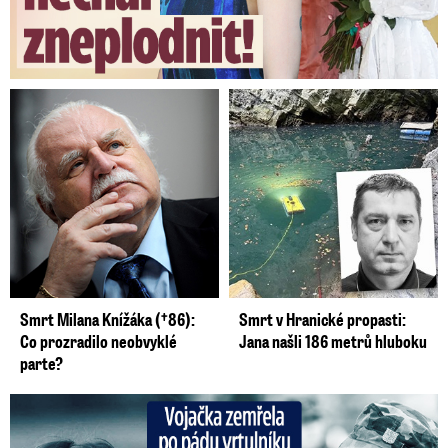
Smrt Milana Knížáka (†86):
Smrt v Hranické propasti:
Co prozradilo neobvyklé
Jana našli 186 metrů hluboku
parte?
Vojačka zemřela po pádu vrtulníku: Dojemné vzpomínky na ...