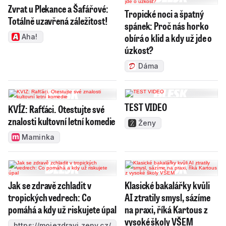
Zvrat u Plekance a Šafářové:
Tropické noci a špatný
Totálně uzavřená záležitost!
spánek: Proč nás horko
obírá o klid a kdy už jde o
Aha!
úzkost?
Dáma
TEST VIDEO
KVÍZ: Rafťáci. Otestujte své
znalosti kultovní letní komedie
Ženy
Maminka
Jak se zdravě zchladit v
Klasické bakalářky kvůli
tropických vedrech: Co
AI ztratily smysl, sázíme
pomáhá a kdy už riskujete úpal
na praxi, říká Kartous z
vysoké školy VŠEM
https://mojezdravi.zeny.cz/