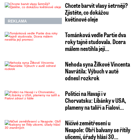
Chcete barvit vlasy šetrněji?
Zjistěte, co dokážou
květinové oleje
REKLAMA
Tománková vedle Partie dva
roky tajně studovala. Dcera
málem nestihla její…
Nehoda syna Žilkové Vincenta
Navrátila: Výbuch v autě
odnesl rozkrok
Politici na Havaji i v
Chorvatsku: Líbánky v USA,
plameny na talíři a Fialovi…
Ničivé zemětřesení u
Neapole: Obří balvany se řítily
ulicemi, úřady hlásí 30…