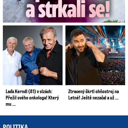
Laďa Kerndl (81) v slzách:
Ztracený škrtl ohňostroj na
Přežil svého onkologa! Který
Letné! Ještě nezačal a už ...
mu ...
POLITIKA