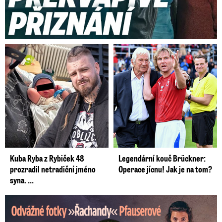
Kuba Ryba z Rybiček 48
Legendární kouč Brückner:
prozradil netradiční jméno
Operace jícnu! Jak je na tom?
syna. ...
Odvážné fotky Denisy Pfauserové: Ještě, že to táta nevidí