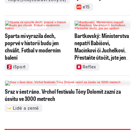
e15
Sparta mi vyrazila dech,
Bartkovský: Ministerstva
poprvé v historii budu jen
nepatří Babišovi,
chválit. Fotbal v moderním
Macinkovi či Juchelkovi.
balení
Přestaňte útočit, jste jen
správci
iSport
Reflex
Sraz v šest ráno. Vrchol festivalu Tóny Dolomit zazní za
úsvitu ve 3000 metrech
Lidé a země