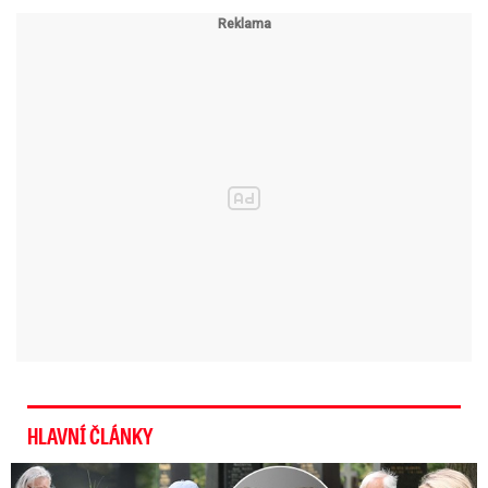
HLAVNÍ ČLÁNKY
Speciální řečníci nad rakví Laurina: Rozbrečeli i dceru