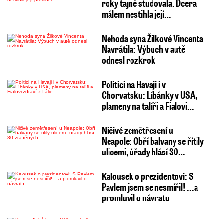
roky tajně studovala. Dcera
málem nestihla její…
Nehoda syna Žilkové Vincenta
Navrátila: Výbuch v autě
odnesl rozkrok
Politici na Havaji i v
Chorvatsku: Líbánky v USA,
plameny na talíři a Fialovi…
Ničivé zemětřesení u
Neapole: Obří balvany se řítily
ulicemi, úřady hlásí 30…
Kalousek o prezidentovi: S
Pavlem jsem se nesmířil! ...a
promluvil o návratu