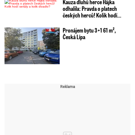
Kauza dluhů herce Hájka
odhalila: Pravda o platech
českých herců! Kolik hodí…
Pronájem bytu 3+1 61 m²,
Česká Lípa