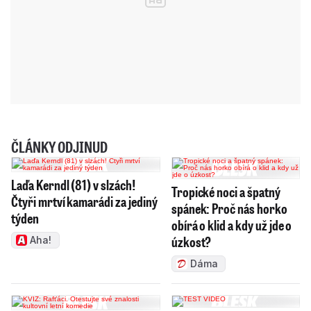
ČLÁNKY ODJINUD
Laďa Kerndl (81) v slzách!
Tropické noci a špatný
Čtyři mrtví kamarádi za jediný
spánek: Proč nás horko
týden
obírá o klid a kdy už jde o
úzkost?
Aha!
Dáma