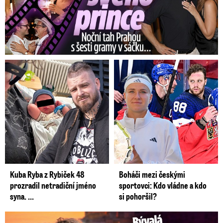
Kuba Ryba z Rybiček 48
Boháči mezi českými
prozradil netradiční jméno
sportovci: Kdo vládne a kdo
syna. ...
si pohoršil?
Bývalá reportérka Novy Maurerová: Neustálý boj o lásku s ...