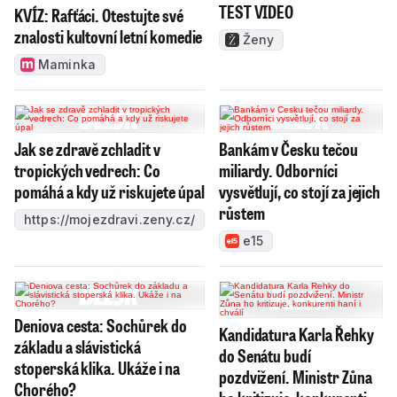
TEST VIDEO
KVÍZ: Rafťáci. Otestujte své
znalosti kultovní letní komedie
Ženy
Maminka
Jak se zdravě zchladit v
Bankám v Česku tečou
tropických vedrech: Co
miliardy. Odborníci
pomáhá a kdy už riskujete úpal
vysvětlují, co stojí za jejich
růstem
https://mojezdravi.zeny.cz/
e15
Deniova cesta: Sochůrek do
Kandidatura Karla Řehky
základu a slávistická
do Senátu budí
stoperská klika. Ukáže i na
pozdvižení. Ministr Zůna
Chorého?