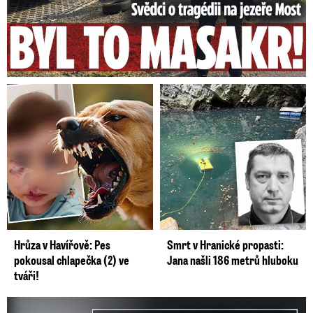
Hrůza v Havířově: Pes
Smrt v Hranické propasti:
pokousal chlapečka (2) ve
Jana našli 186 metrů hluboku
tváři!
Smrt Milana Knížáka (†86): Co prozradilo neobvyklé parte?