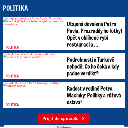
POLITIKA
Utajená dovolená Petra
Pavla: Prozradily ho fotky!
Opět v oblíbené rybí
restauraci a ...
POLITIKA
Podrobnosti o Turkově
nehodě: Co ho čeká a kdy
padne verdikt?
POLITIKA
Radost v rodině Petra
Macinky: Polibky a růžová
oslava!
POLITIKA
Přejít do speciálu