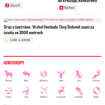
ho kritizuje, konkurenti
haní i chválí
iSport
Reflex
Sraz v šest ráno. Vrchol festivalu Tóny Dolomit zazní za
úsvitu ve 3000 metrech
Lidé a země
HOROSKOPY
Beran
Býk
Blíženci
Rak
Lev
Panna
Váhy
Štír
Střelec
Kozoroh
Vodnář
Ryby