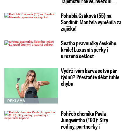
Tajemství rakve, hvězdní…
Pohublá Csáková (55) na
Sardinii: Manžela vyměnila za
zajíčka!
Svatba pravnučky českého
krále! Luxusní šperky i
urozená sešlost
Vydrží vám barva sotva pár
týdnů? Přestaňte dělat tuhle
chybu
REKLAMA
Pohřeb chemika Pavla
Jungwirtha (†60): Slzy
rodiny, partnerky i