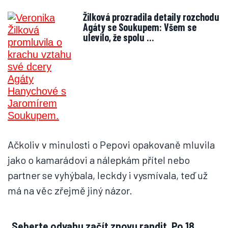
Žilková prozradila detaily rozchodu
Agáty se Soukupem: Všem se
ulevilo, že spolu …
Ačkoliv v minulosti o Pepovi opakovaně mluvila
jako o kamarádovi a nálepkám přítel nebo
partner se vyhýbala, leckdy i vysmívala, teď už
má na věc zřejmě jiný názor.
„Seberte odvahu začít znovu randit. Po 18