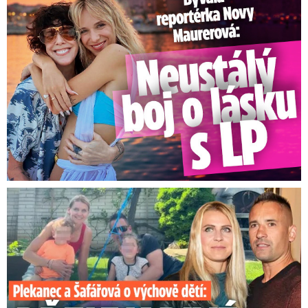
Plekanec a Šafářová o výchově dětí: Překvapivé přiznání