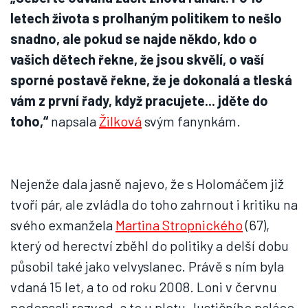
letech života s prolhaným politikem to nešlo
snadno, ale pokud se najde někdo, kdo o
vašich dětech řekne, že jsou skvělí, o vaší
sporné postavě řekne, že je dokonalá a tleská
vám z první řady, když pracujete... jděte do
toho,“
napsala
Žilková
svým fanynkám.
Nejenže dala jasně najevo, že s Holomáčem již
tvoří pár, ale zvládla do toho zahrnout i kritiku na
svého exmanžela
Martina Stropnického
(67),
který od herectví zběhl do politiky a delší dobu
působil také jako velvyslanec. Právě s ním byla
vdaná 15 let, a to od roku 2008. Loni v červnu
podepsali rozvod, a to u plotu Justičního paláce