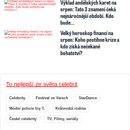
Výklad andělských karet na
srpen: Tato 3 znamení čeká
nejnáročnější období. Kdo
bude…
Velký horoskop financí na
srpen: Koho postihne krize a
kdo získá nečekané
bohatství?
To nejlepší ze světa celebrit
Celebrity
Festival ve Varech
StarDance
Módní policie Iny T.
Královská rodina
České celebrity
TV, Filmy, seriály