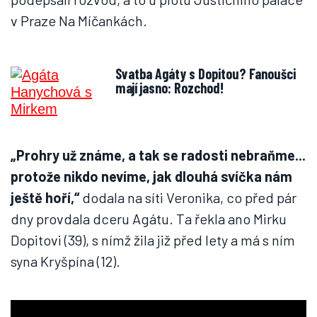
v Praze Na Míčankách.
Svatba Agáty s Dopitou? Fanoušci
mají jasno: Rozchod!
„Prohry už známe, a tak se radosti nebraňme...
protože nikdo nevíme, jak dlouhá svíčka nám
ještě hoří,“
dodala na síti Veronika, co před pár
dny provdala dceru Agátu. Ta řekla ano Mirku
Dopitovi (39), s nímž žila již před lety a má s ním
syna Kryšpína (12).