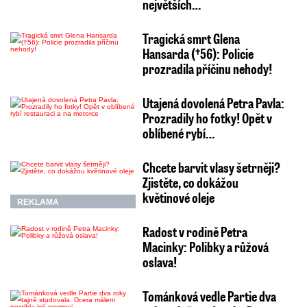
největších…
Tragická smrt Glena
Hansarda (†56): Policie
prozradila příčinu nehody!
Utajená dovolená Petra Pavla:
Prozradily ho fotky! Opět v
oblíbené rybí…
Chcete barvit vlasy šetrněji?
Zjistěte, co dokážou
květinové oleje
REKLAMA
Radost v rodině Petra
Macinky: Polibky a růžová
oslava!
Tománková vedle Partie dva