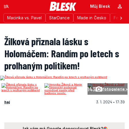
Můj Blesk
Macinka vs. Pavel
StarDance
Made in Česko
Festiva
Žilková přiznala lásku s
Holomáčem: Randím po letech s
prolhaným politikem!
143
Fotogalerie >
haj
3. 1. 2024 • 17:39
Jak vám má Google doporučovat Blesk?