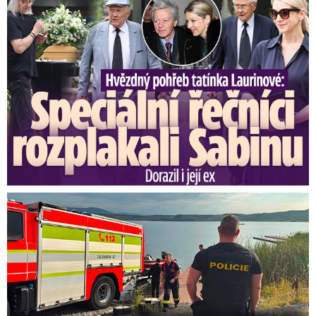
Svědci o tragédii na jezeře Most: Byl to masakr!