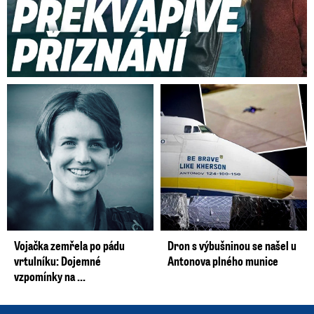
Vojačka zemřela po pádu
Dron s výbušninou se našel u
vrtulníku: Dojemné
Antonova plného munice
vzpomínky na ...