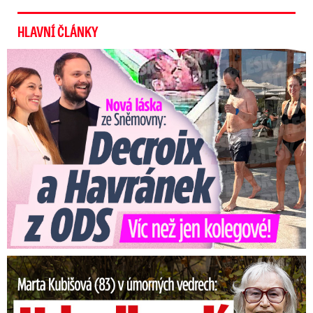
HLAVNÍ ČLÁNKY
Nová láska ve Sněmovně: Decroix s mladým kolegou z ODS
Marta Kubišová (83) v úmorných vedrech: Udusil se jí pejsek!