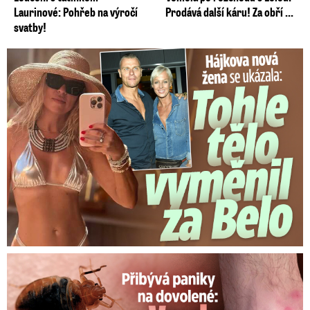
Laurinové: Pohřeb na výročí
Prodává další káru! Za obří ...
svatby!
Tohle tělo nahradilo Belo: Nová partnerka se ukázala...
Panika na dovolené: Vnuka Soni v hotelu poštípaly štěnice!