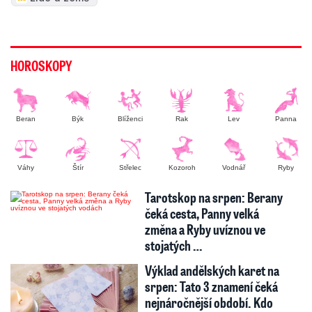
HOROSKOPY
Beran
Býk
Blíženci
Rak
Lev
Panna
Váhy
Štír
Střelec
Kozoroh
Vodnář
Ryby
Tarotskop na srpen: Berany
čeká cesta, Panny velká
změna a Ryby uvíznou ve
stojatých …
Výklad andělských karet na
srpen: Tato 3 znamení čeká
nejnáročnější období. Kdo