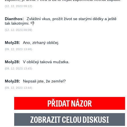
(12. 12. 2023 09:12)
Dianthos:
Zvláštní vkus, prožít život se starými dědky a ještě
tak lakotnými. 👎
(12. 12. 2023 09:09)
Moly28:
Ano, ztrhaný obličej.
(09. 12. 2023 13:46)
Moly28:
V obličeji taková mužatka.
(09. 12. 2023 13:45)
Moly28:
Nepsali jste, že zemřel?
(09. 12. 2023 13:44)
PŘIDAT NÁZOR
ZOBRAZIT CELOU DISKUSI