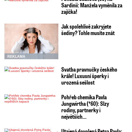
Sardinii: Manžela vyměnila za
zajíčka!
Jak spolehlivě zakryjete
šediny? Tohle musíte znát
REKLAMA
Svatba pravnučky českého
krále! Luxusní šperky i
urozená sešlost
Pohřeb chemika Pavla
Jungwirtha (†60): Slzy
rodiny, partnerky i
největších…
Utajená dovolená Petra Pavla: