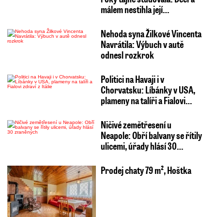
málem nestihla její…
Nehoda syna Žilkové Vincenta
Navrátila: Výbuch v autě
odnesl rozkrok
Politici na Havaji i v
Chorvatsku: Líbánky v USA,
plameny na talíři a Fialovi…
Ničivé zemětřesení u
Neapole: Obří balvany se řítily
ulicemi, úřady hlásí 30…
Prodej chaty 79 m², Hoštka