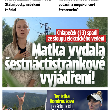
Státní pocty, nečekaní
počasí na megakoncert
řečníci
Ztraceného?
Smrtelný pád chlapce: Matka vydala vyjádření na 16 stran
Vondroušová po šokujících odhaleních v kauze: Záhadný vzkaz!