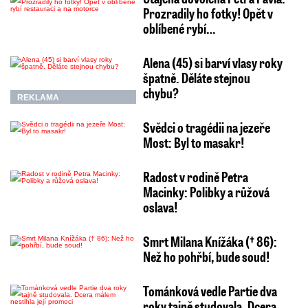
Prozradily ho fotky! Opět v
oblíbené rybí…
Alena (45) si barví vlasy roky
špatně. Děláte stejnou
chybu?
REKLAMA
Svědci o tragédii na jezeře
Most: Byl to masakr!
Radost v rodině Petra
Macinky: Polibky a růžová
oslava!
Smrt Milana Knížáka († 86):
Než ho pohřbí, bude soud!
Tománková vedle Partie dva
roky tajně studovala. Dcera