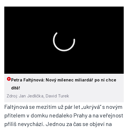
Petra Faltýnová: Nový milenec miliardář po ní chce
dítě!
Zdroj: Jan Jedlička, David Turek
Faltýnová se mezitím už pár let „ukrývá“ s novým
přítelem v domku nedaleko Prahy a na veřejnost
příliš nevychází. Jednou za čas se objeví na