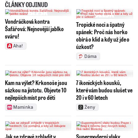
ČLÁNKY ODJINUD
Vondráčková kontra
Tropické noci a špatný
Šafářová: Nejnovější jablko
spánek: Proč nás horko
sváru!
obírá o klid a kdy už jde o
úzkost?
Aha!
Dáma
Kam na výlet? Krkonoše jsou
7 ikonických kousků,
sázkou na jistotu. Objevte 10
které vám budou slušet ve
nejlepších míst pro děti
20 i v 60 letech
Maminka
Ženy
Jak se zdravě zchladit v
Supermoderní vlaky