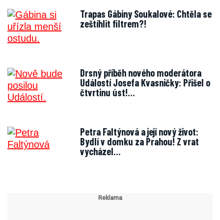
Trapas Gábiny Soukalové: Chtěla se
zeštíhlit filtrem?!
Drsný příběh nového moderátora
Událostí Josefa Kvasničky: Přišel o
čtvrtinu úst!…
Petra Faltýnová a její nový život:
Bydlí v domku za Prahou! Z vrat
vycházel…