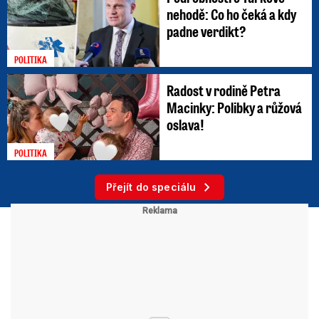
nehodě: Co ho čeká a kdy
padne verdikt?
POLITIKA
Radost v rodině Petra
Macinky: Polibky a růžová
oslava!
POLITIKA
Přejít do speciálu