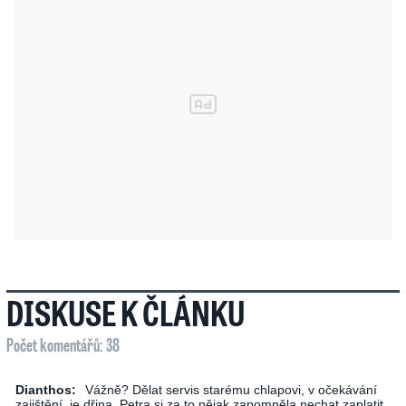
DISKUSE K ČLÁNKU
Počet komentářů: 38
Dianthos:
Vážně? Dělat servis starému chlapovi, v očekávání
zajištění, je dřina. Petra si za to nějak zapomněla nechat zaplatit.