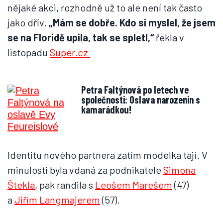
nějaké akci, rozhodně už to ale není tak často
jako dřív.
„Mám se dobře. Kdo si myslel, že jsem
se na Floridě upila, tak se spletl,“
řekla v
listopadu
Super.cz
Petra Faltýnová po letech ve
společnosti: Oslava narozenin s
kamarádkou!
Identitu nového partnera zatím modelka tají. V
minulosti byla vdaná za podnikatele
Simona
Štekla
, pak randila s
Leošem Marešem
(47)
a
Jiřím Langmajerem
(57).