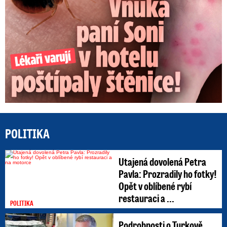
POLITIKA
Utajená dovolená Petra
Pavla: Prozradily ho fotky!
Opět v oblíbené rybí
restauraci a ...
POLITIKA
Podrobnosti o Turkově