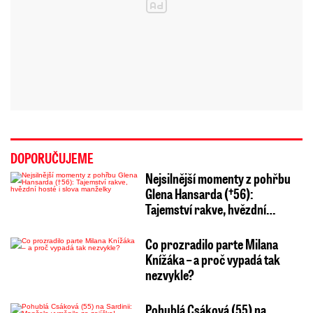
DOPORUČUJEME
Nejsilnější momenty z pohřbu
Glena Hansarda (†56):
Tajemství rakve, hvězdní…
Co prozradilo parte Milana
Knížáka – a proč vypadá tak
nezvykle?
Pohublá Csáková (55) na