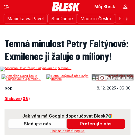
Můj Blesk
Macinka vs. Pavel
StarDance
Made in Česko
Festiva
Temná minulost Petry Faltýnové:
Exmilenec ji žaluje o miliony!
88
Fotogalerie >
bop
8. 12. 2023 • 05:00
Diskuze (38)
Jak vám má Google doporučovat Blesk?
Sledujte nás
Preferujte nás
Jak to celé funguje