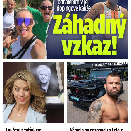
Loučení s tatínkem
Vémola po rozchodu s Lelou: