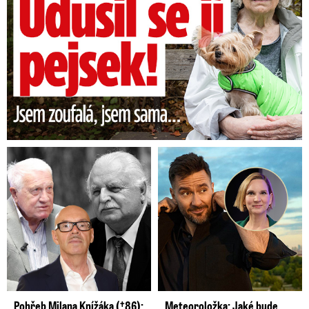
Pohřeb Milana Knížáka (†86):
Meteoroložka: Jaké bude