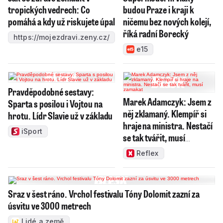
tropických vedrech: Co
budou Praze i kraji k
pomáhá a kdy už riskujete úpal
ničemu bez nových kolejí,
říká radní Borecký
https://mojezdravi.zeny.cz/
e15
Pravděpodobné sestavy:
Marek Adamczyk: Jsem z
Sparta s posilou i Vojtou na
něj zklamaný. Klempíř si
hrotu. Lídr Slavie už v základu
hraje na ministra. Nestačí
iSport
se tak tvářit, musí
zamakat
Reflex
Sraz v šest ráno. Vrchol festivalu Tóny Dolomit zazní za
úsvitu ve 3000 metrech
Lidé a země