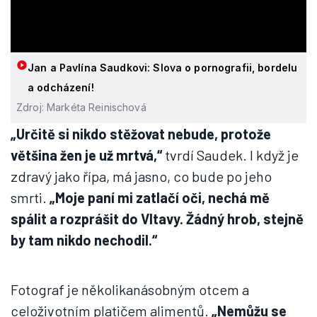
Jan a Pavlína Saudkovi: Slova o pornografii, bordelu
a odcházení!
Zdroj: Markéta Reinischová
„Určitě si nikdo stěžovat nebude, protože
většina žen je už mrtvá,“
tvrdí Saudek. I když je
zdravý jako řípa, má jasno, co bude po jeho
smrti.
„Moje paní mi zatlačí oči, nechá mě
spálit a rozprášit do Vltavy. Žádný hrob, stejně
by tam nikdo nechodil.“
Fotograf je několikanásobným otcem a
celoživotním platičem alimentů.
„Nemůžu se