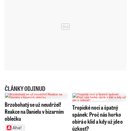
ČLÁNKY ODJINUD
Brzobohatý se už neudržel!
Tropické noci a špatný
Reakce na Danielu v bizarním
spánek: Proč nás horko
oblečku
obírá o klid a kdy už jde o
úzkost?
Aha!