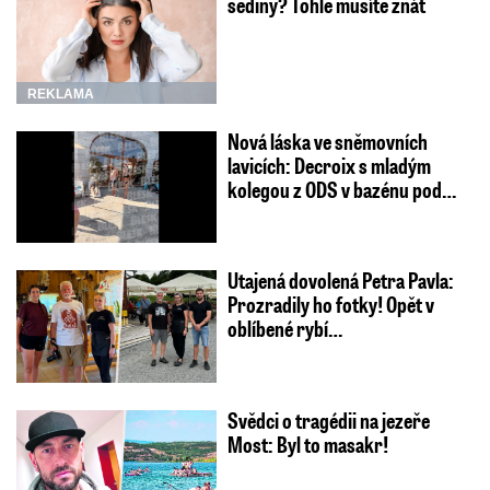
šediny? Tohle musíte znát
REKLAMA
Nová láska ve sněmovních
lavicích: Decroix s mladým
kolegou z ODS v bazénu pod…
Utajená dovolená Petra Pavla:
Prozradily ho fotky! Opět v
oblíbené rybí…
Svědci o tragédii na jezeře
Most: Byl to masakr!