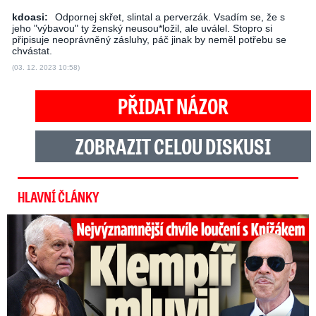
kdoasi:
Odpornej skřet, slintal a perverzák. Vsadím se, že s
jeho "výbavou" ty ženský neusou*ložil, ale uválel. Stopro si
připisuje neoprávněný zásluhy, páč jinak by neměl potřebu se
chvástat.
(03. 12. 2023 10:58)
PŘIDAT NÁZOR
ZOBRAZIT CELOU DISKUSI
HLAVNÍ ČLÁNKY
Top momenty pohřbu Knížáka: Dojatý Klempíř, Pospíšil s Medou