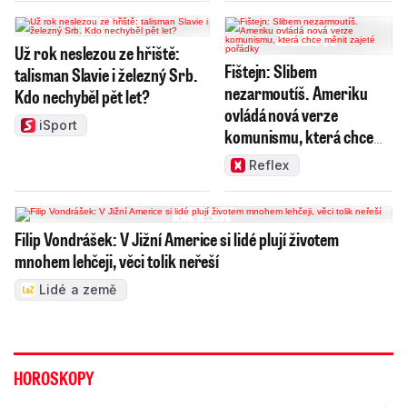
Už rok neslezou ze hřiště:
Fištejn: Slibem
talisman Slavie i železný Srb.
nezarmoutíš. Ameriku
Kdo nechyběl pět let?
ovládá nová verze
iSport
komunismu, která chce
měnit zajeté pořádky
Reflex
Filip Vondrášek: V Jižní Americe si lidé plují životem
mnohem lehčeji, věci tolik neřeší
Lidé a země
HOROSKOPY