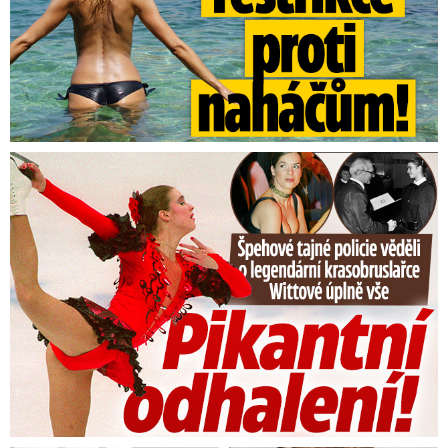
Tajná policie špehovala krasobruslařku Wittovou: Pikantní ...