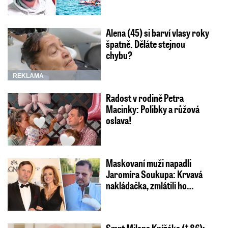
Alena (45) si barví vlasy roky
špatně. Děláte stejnou
chybu?
REKLAMA
Radost v rodině Petra
Macinky: Polibky a růžová
oslava!
Maskovaní muži napadli
Jaromíra Soukupa: Krvavá
nakládačka, zmlátili ho…
Smrt Milana Knížáka († 86):