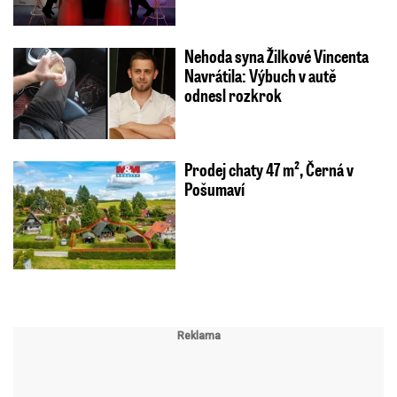
Nehoda syna Žilkové Vincenta
Navrátila: Výbuch v autě
odnesl rozkrok
Prodej chaty 47 m², Černá v
Pošumaví