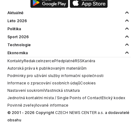
Aktuálně
Léto 2026
Politika
Sport 2026
Technologie
Ekonomika
Kontakty
Redakce
Inzerce
Předplatné
RSS
Kariéra
Autorská práva k publikovaným materiálům
Podmínky pro užívání služby informační společnosti
Informace o zpracování osobních údajů
Cookies
Nastavení soukromí
Vlastnická struktura
Jednotná kontaktní místa / Single Points of Contact
Etický kodex
Povinně zveřejňované informace
© 2001 - 2026 Copyright
CZECH NEWS CENTER a.s.
a dodavatelé
obsahu