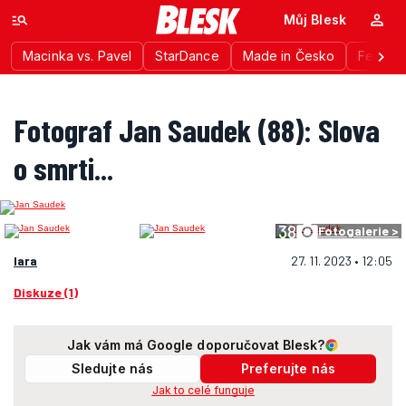
Můj Blesk
Macinka vs. Pavel
StarDance
Made in Česko
Festiva
Fotograf Jan Saudek (88): Slova
o smrti...
38
Fotogalerie >
lara
27. 11. 2023 • 12:05
Diskuze (1)
Jak vám má Google doporučovat Blesk?
Sledujte nás
Preferujte nás
Jak to celé funguje