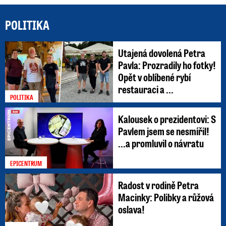
POLITIKA
Utajená dovolená Petra
Pavla: Prozradily ho fotky!
Opět v oblíbené rybí
restauraci a ...
POLITIKA
Kalousek o prezidentovi: S
Pavlem jsem se nesmířil!
...a promluvil o návratu
EPICENTRUM
Radost v rodině Petra
Macinky: Polibky a růžová
oslava!