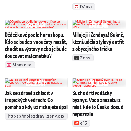
Dáma
Dědečkové podle horoskopu.
Miluje ji i Zendaya! Sukně,
Kdo se bude s vnoučaty mazlit,
která udělá stylový outfit
chodit na výstavy nebo je bude
z obyčejného trička
doučovat matematiku?
Ženy
Maminka
Jak se zdravě zchladit v
Sucho drtí vodácký
tropických vedrech: Co
byznys. Voda zmizela i z
pomáhá a kdy už riskujete úpal
míst, kde to Česko dosud
nepoznalo
https://mojezdravi.zeny.cz/
e15