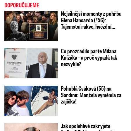
DOPORUČUJEME
Nejsilnější momenty z pohřbu
Glena Hansarda (†56):
Tajemství rakve, hvězdní…
Co prozradilo parte Milana
Knížáka – a proč vypadá tak
nezvykle?
Pohublá Csáková (55) na
Sardinii: Manžela vyměnila za
zajíčka!
Jak spolehlivě zakryjete