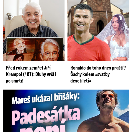
Před rokem zemřel Jiří
Ronaldo do toho dnes praští?
Krampol (†87): Dluhy vrší i
Šachy kolem »svatby
po smrti!
desetiletí«
Mareš v dokonalé formě ukázal břišáky: Padesátka není znát