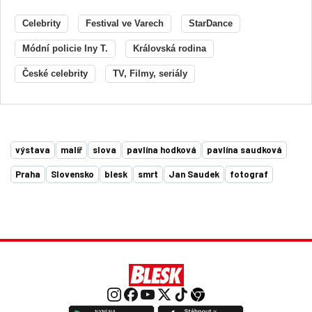
Celebrity
Festival ve Varech
StarDance
Módní policie Iny T.
Královská rodina
České celebrity
TV, Filmy, seriály
výstava
malíř
slova
pavlína hodková
pavlína saudková
Praha
Slovensko
blesk
smrt
Jan Saudek
fotograf