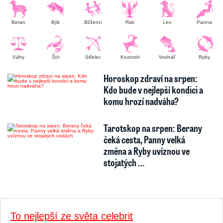
Beran
Býk
Blíženci
Rak
Lev
Panna
Váhy
Štír
Střelec
Kozoroh
Vodnář
Ryby
Horoskop zdraví na srpen:
Kdo bude v nejlepší kondici a
komu hrozí nadváha?
Tarotskop na srpen: Berany
čeká cesta, Panny velká
změna a Ryby uvíznou ve
stojatých …
To nejlepší ze světa celebrit