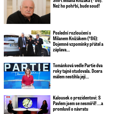
Než ho pohřbí, bude soud!
Poslední rozloučení s
Milanem Knížákem (†86):
Dojemné vzpomínky přátel a
záplava…
Tománková vedle Partie dva
roky tajně studovala. Dcera
málem nestihla její…
Kalousek o prezidentovi: S
Pavlem jsem se nesmířil! ...a
promluvil o návratu