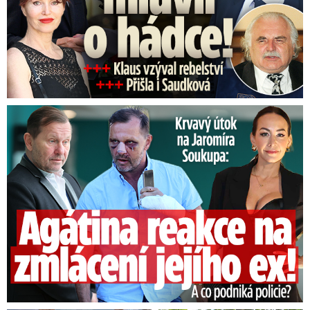
Útok na Jaromíra Soukupa: Reakce Agáty na zmlácení jejího ex