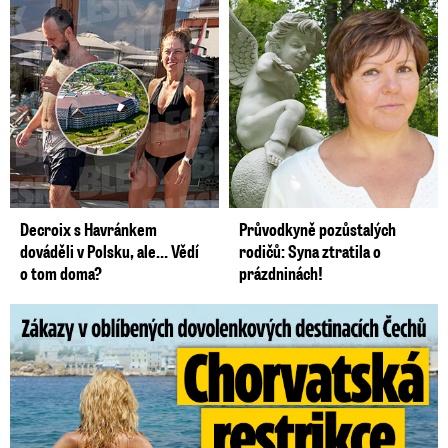
Decroix s Havránkem
Průvodkyně pozůstalých
dováděli v Polsku, ale… Vědí
rodičů: Syna ztratila o
o tom doma?
prázdninách!
Zákazy v dovolenkových rájích: Restrikce proti naháčům!