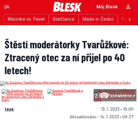
Můj Blesk
Macinka vs. Pavel
StarDance
Made in Česko
Festiva
Štěstí moderátorky Tvarůžkové:
Ztracený otec za ní přijel po 40
letech!
21
Fotogalerie >
tesk
13. 1. 2023 • 19:00
Aktualizováno - 14. 1. 2023 • 09:27