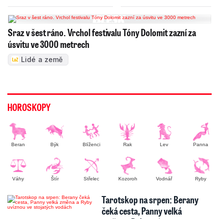
Sraz v šest ráno. Vrchol festivalu Tóny Dolomit zazní za
úsvitu ve 3000 metrech
Lidé a země
HOROSKOPY
Beran
Býk
Blíženci
Rak
Lev
Panna
Váhy
Štír
Střelec
Kozoroh
Vodnář
Ryby
Tarotskop na srpen: Berany
čeká cesta, Panny velká