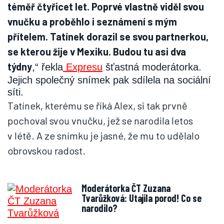
téměř čtyřicet let. Poprvé vlastně viděl svou
vnučku a proběhlo i seznámení s mým
přítelem. Tatínek dorazil se svou partnerkou,
se kterou žije v Mexiku. Budou tu asi dva
týdny
,“ řekla
Expresu
šťastná moderátorka.
Jejich společný snímek pak sdílela na sociální
síti.
Tatínek, kterému se říká Alex, si tak prvně
pochoval svou vnučku, jež se narodila letos
v létě. A ze snímku je jasné, že mu to udělalo
obrovskou radost.
Moderátorka ČT Zuzana
Tvarůžková: Utajila porod! Co se
narodilo?