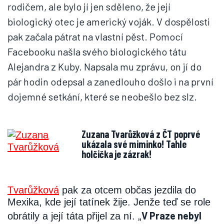
rodičem, ale bylo jí jen sděleno, že její
biologický otec je americký voják. V dospělosti
pak začala pátrat na vlastní pěst. Pomocí
Facebooku našla svého biologického tátu
Alejandra z Kuby. Napsala mu zprávu, on jí do
pár hodin odepsal a zanedlouho došlo i na první
dojemné setkání, které se neobešlo bez slz.
Zuzana Tvarůžková z ČT poprvé
ukázala své miminko! Tahle
holčička je zázrak!
Tvarůžková
pak za otcem občas jezdila do
Mexika, kde její tatínek žije. Jenže teď se role
V Praze nebyl
obrátily a její táta přijel za ní. „