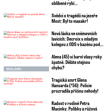
oblíbené rybí…
Svědci o tragédii na jezeře
Most: Byl to masakr!
Nová láska ve sněmovních
lavicích: Decroix s mladým
kolegou z ODS v bazénu pod…
Alena (45) si barví vlasy roky
špatně. Děláte stejnou
chybu?
REKLAMA
Tragická smrt Glena
Hansarda (†56): Policie
prozradila příčinu nehody!
Radost v rodině Petra
Macinky: Polibky a růžová