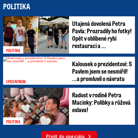
POLITIKA
Utajená dovolená Petra
Pavla: Prozradily ho fotky!
Opět v oblíbené rybí
restauraci a ...
POLITIKA
Kalousek o prezidentovi: S
Pavlem jsem se nesmířil!
...a promluvil o návratu
EPICENTRUM
Radost v rodině Petra
Macinky: Polibky a růžová
oslava!
POLITIKA
Přejít do speciálu