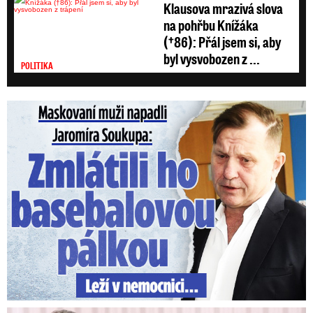
Klausova mrazivá slova
na pohřbu Knížáka
(†86): Přál jsem si, aby
byl vysvobozen z ...
POLITIKA
Maskovaní muži napadli Jaromíra Soukupa: Krvavá nakládačka