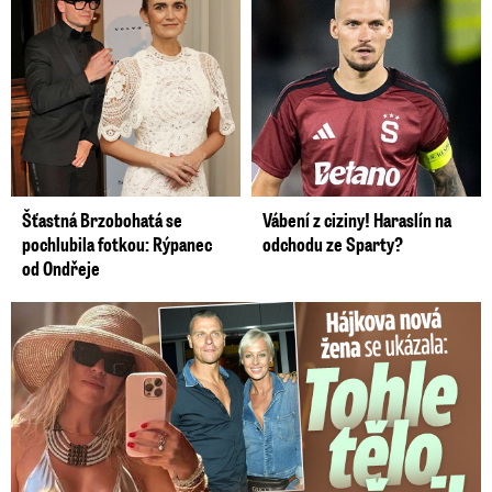
Šťastná Brzobohatá se
Vábení z ciziny! Haraslín na
pochlubila fotkou: Rýpanec
odchodu ze Sparty?
od Ondřeje
Tohle tělo nahradilo Belo: Nová partnerka se ukázala...