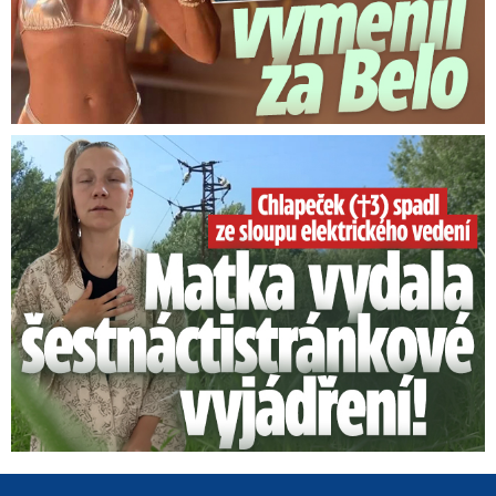
Smrtelný pád chlapce: Matka vydala vyjádření na 16 stran