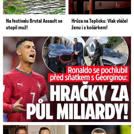
Na festivalu Brutal Assault se
Hrůza na Teplicku: Vlak vláčel
utopil muž!
ženu i s kočárkem!
Ronaldo se pochlubil před sňatkem: Hračky za půl miliardy!