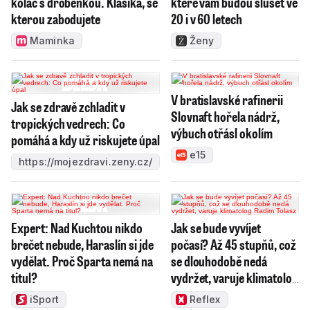
koláč s drobenkou. Klasika, se
které vám budou slušet ve
kterou zabodujete
20 i v 60 letech
Maminka
Ženy
V bratislavské rafinerii
Jak se zdravě zchladit v
Slovnaft hořela nádrž,
tropických vedrech: Co
výbuch otřásl okolím
pomáhá a kdy už riskujete úpal
e15
https://mojezdravi.zeny.cz/
Expert: Nad Kuchtou nikdo
Jak se bude vyvíjet
brečet nebude, Haraslín si jde
počasí? Až 45 stupňů, což
vydělat. Proč Sparta nemá na
se dlouhodobě nedá
titul?
vydržet, varuje klimatolog
Radim Tolasz
iSport
Reflex