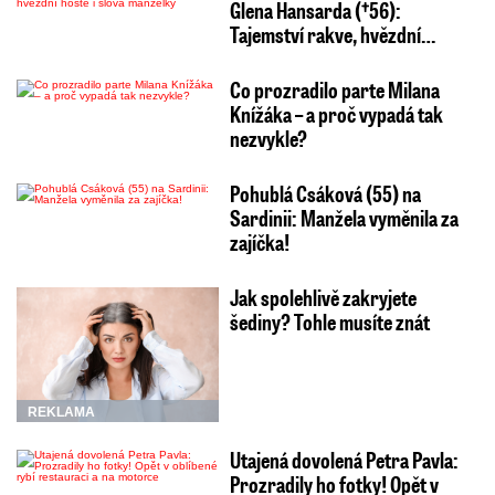
Glena Hansarda (†56):
Tajemství rakve, hvězdní…
Co prozradilo parte Milana
Knížáka – a proč vypadá tak
nezvykle?
Pohublá Csáková (55) na
Sardinii: Manžela vyměnila za
zajíčka!
Jak spolehlivě zakryjete
šediny? Tohle musíte znát
REKLAMA
Utajená dovolená Petra Pavla:
Prozradily ho fotky! Opět v