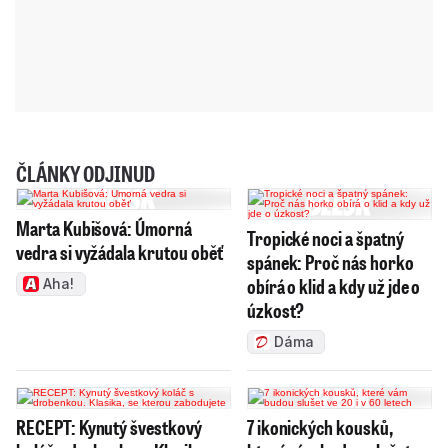
ČLÁNKY ODJINUD
Marta Kubišová: Úmorná
Tropické noci a špatný
vedra si vyžádala krutou oběť
spánek: Proč nás horko
obírá o klid a kdy už jde o
Aha!
úzkost?
Dáma
RECEPT: Kynutý švestkový
7 ikonických kousků,