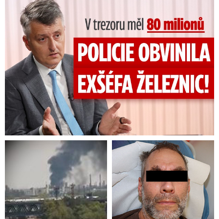
V trezoru měl 80 milionů: Policie obvinila exšéfa železnic!