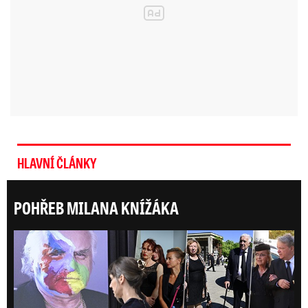
HLAVNÍ ČLÁNKY
POHŘEB MILANA KNÍŽÁKA
ONLI