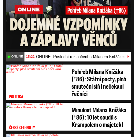
ONLINE: Poslední rozloučení s Milanem Knížákem (†86)
15:22
ONLINE
Pohřeb Milana Knížáka
(†86): Státní pocty, plná
smuteční síň i nečekaní
řečníci
POLITIKA
Minulost Milana Knížáka
(†86): 10 let soudů s
Krampolem o majetek!
ČESKÉ CELEBRITY