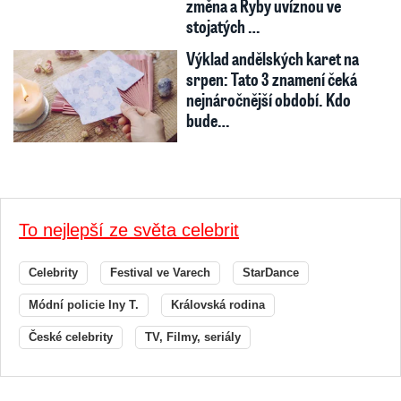
změna a Ryby uvíznou ve
stojatých …
Výklad andělských karet na
srpen: Tato 3 znamení čeká
nejnáročnější období. Kdo
bude…
To nejlepší ze světa celebrit
Celebrity
Festival ve Varech
StarDance
Módní policie Iny T.
Královská rodina
České celebrity
TV, Filmy, seriály