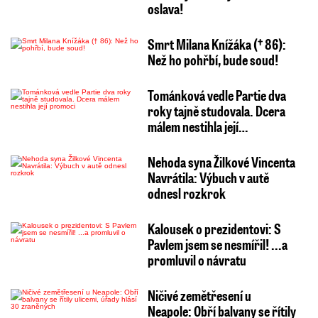
oslava!
Smrt Milana Knížáka († 86):
Než ho pohřbí, bude soud!
Tománková vedle Partie dva
roky tajně studovala. Dcera
málem nestihla její…
Nehoda syna Žilkové Vincenta
Navrátila: Výbuch v autě
odnesl rozkrok
Kalousek o prezidentovi: S
Pavlem jsem se nesmířil! ...a
promluvil o návratu
Ničivé zemětřesení u
Neapole: Obří balvany se řítily