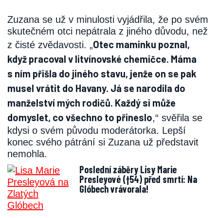
Zuzana se už v minulosti vyjádřila, že po svém
skutečném otci nepátrala z jiného důvodu, než
Otec maminku poznal,
z čisté zvědavosti. „
když pracoval v litvínovské chemičce. Máma
s ním přišla do jiného stavu, jenže on se pak
musel vrátit do Havany. Já se narodila do
manželství mých rodičů. Každý si může
domyslet, co všechno to přineslo
,“ svěřila se
kdysi o svém původu moderátorka. Lepší
konec svého pátrání si Zuzana už představit
nemohla.
Poslední záběry Lisy Marie
Presleyové (†54) před smrtí: Na
Glóbech vrávorala!