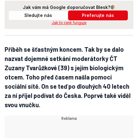
Jak vám má Google doporučovat Blesk?
Sledujte nás
Preferujte nás
Jak to celé funguje
Příběh se šťastným koncem. Tak by se dalo
nazvat dojemné setkání moderátorky ČT
Zuzany Tvarůžkové (39) s jejím biologickým
otcem. Toho před časem našla pomocí
sociální sítě. On se teď po dlouhých 40 letech
za ní přijel podívat do Česka. Poprvé také viděl
svou vnučku.