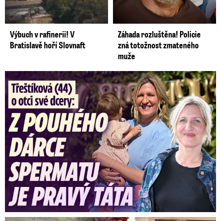
Výbuch v rafinerii! V
Záhada rozluštěna! Policie
Bratislavě hoří Slovnaft
zná totožnost zmateného
muže
Třeštíková (44) o otci dcery: Z dárce spermatu pravý táta