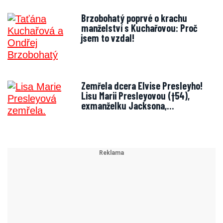
Brzobohatý poprvé o krachu
manželství s Kuchařovou: Proč
jsem to vzdal!
Zemřela dcera Elvise Presleyho!
Lisu Marii Presleyovou (†54),
exmanželku Jacksona,…