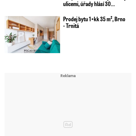
ulicemi, úřady hlásí 30…
Prodej bytu 1+kk 35 m², Brno
- Trnitá