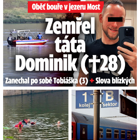
Oběť bouře v jezeru Most: Zemřel táta Dominik (†28)