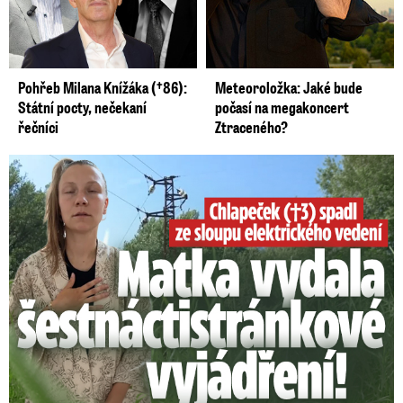
Pohřeb Milana Knížáka (†86):
Meteoroložka: Jaké bude
Státní pocty, nečekaní
počasí na megakoncert
řečníci
Ztraceného?
Smrtelný pád chlapce: Matka vydala vyjádření na 16 stran