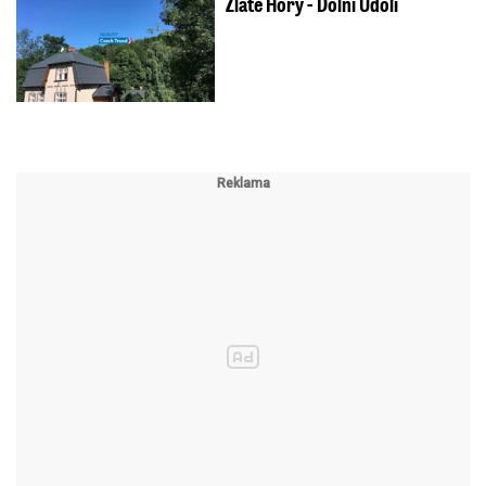
Zlaté Hory - Dolní Údolí