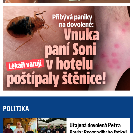
Panika na dovolené: Vnuka Soni v hotelu poštípaly štěnice!
POLITIKA
Utajená dovolená Petra
Pavla: Prozradily ho fotky!