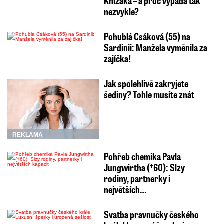
Knížáka – a proč vypadá tak
nezvykle?
Pohublá Csáková (55) na
Sardinii: Manžela vyměnila za
zajíčka!
Jak spolehlivě zakryjete
šediny? Tohle musíte znát
REKLAMA
Pohřeb chemika Pavla
Jungwirtha (†60): Slzy
rodiny, partnerky i
největších…
Svatba pravnučky českého