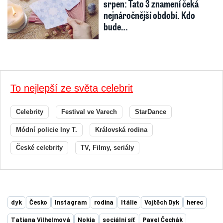
srpen: Tato 3 znamení čeká
nejnáročnější období. Kdo
bude…
To nejlepší ze světa celebrit
Celebrity
Festival ve Varech
StarDance
Módní policie Iny T.
Královská rodina
České celebrity
TV, Filmy, seriály
dyk
Česko
Instagram
rodina
Itálie
Vojtěch Dyk
herec
Tatiana Vilhelmová
Nokia
sociální síť
Pavel Čechák