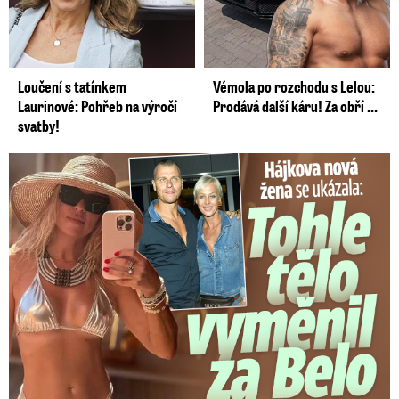
Loučení s tatínkem
Vémola po rozchodu s Lelou:
Laurinové: Pohřeb na výročí
Prodává další káru! Za obří ...
svatby!
Tohle tělo nahradilo Belo: Nová partnerka se ukázala...