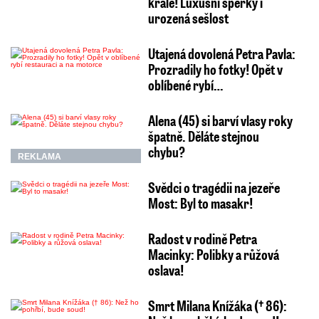
krále! Luxusní šperky i
urozená sešlost
Utajená dovolená Petra Pavla:
Prozradily ho fotky! Opět v
oblíbené rybí…
Alena (45) si barví vlasy roky
špatně. Děláte stejnou
chybu?
REKLAMA
Svědci o tragédii na jezeře
Most: Byl to masakr!
Radost v rodině Petra
Macinky: Polibky a růžová
oslava!
Smrt Milana Knížáka († 86):