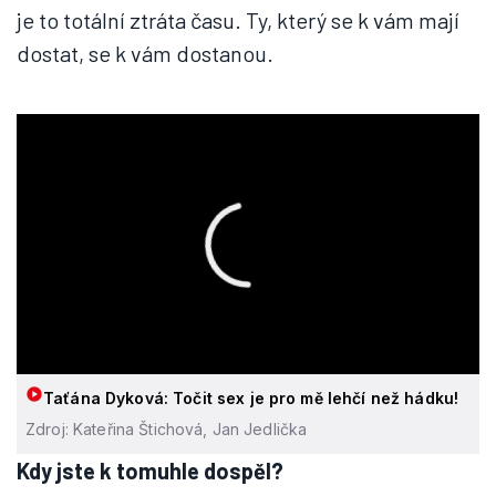
je to totální ztráta času. Ty, který se k vám mají
dostat, se k vám dostanou.
Taťána Dyková: Točit sex je pro mě lehčí než hádku!
Zdroj: Kateřina Štichová, Jan Jedlička
Kdy jste k tomuhle dospěl?