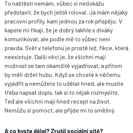
To naštěstí nemám, vůbec si nedokážu
představit, že bych ještě roloval. Já mám nějaký
pracovní profily, kam jednou za rok přispěju. V
kapele mi říkají, že je dobrý takhle s diváky
komunikovat, ale podle mě to vůbec není
pravda. Svět v telefonu je prostě lež, fikce, která
neexistuje. Další věcí je, že všichni mají
možnost se tam okamžitě vyjadřovat, a přitom
by měli držet hubu. Když se chcete k něčemu
vyjádřit a nemůžete to udělat hned, ale musíte
třeba napsat dopis, tak si to nějak rozmyslíte.
Teď ale všichni mají hned recept na život.
Nemůžu si pomoct, ale přijde mi to směšný.
A co byste dělal? Zrušil sociální sítě?