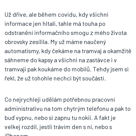
Už dříve, ale během covidu, kdy všichni
informace jen hltali, tahle má touha po
odstranění informačního smogu z mého života
obrovsky zesílila. My už máme naučený
automatismy, kdy čekáme na tramvaj a okamžitě
sáhneme do kapsy a všichni na zastávce i v
tramvaji pak koukáme do mobilů. Tehdy jsem si
řekl, že už tohohle nechci být součástí.
Co nejrychleji udělám potřebnou pracovní
administrativu na tom chytrým telefonu a pak to
buď vypnu, nebo si zapnu tu nokii. A fakt je
velkej rozdíl, jestli trávím den s ní, nebo s
iPhonem.