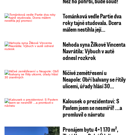
Než ho pohřbí, bude soud!
Tománková vedle Partie dva
roky tajně studovala. Dcera
málem nestihla její…
Nehoda syna Žilkové Vincenta
Navrátila: Výbuch v autě
odnesl rozkrok
Ničivé zemětřesení u
Neapole: Obří balvany se řítily
ulicemi, úřady hlásí 30…
Kalousek o prezidentovi: S
Pavlem jsem se nesmířil! ...a
promluvil o návratu
Pronájem bytu 4+1 170 m²,