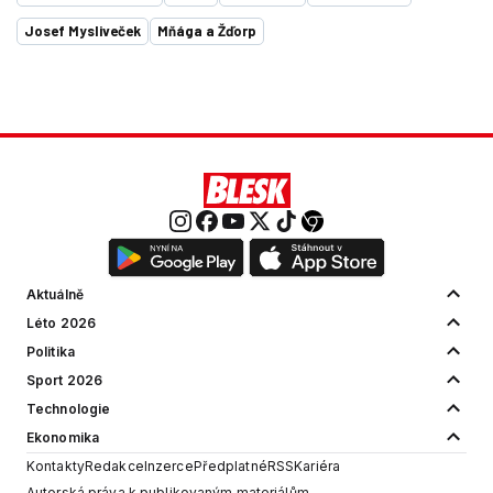
Josef Mysliveček
Mňága a Žďorp
Aktuálně
Léto 2026
Politika
Sport 2026
Technologie
Ekonomika
Kontakty
Redakce
Inzerce
Předplatné
RSS
Kariéra
Autorská práva k publikovaným materiálům