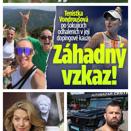
Vondroušová po šokujících odhaleních v kauze: Záhadný vzkaz!