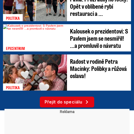
Opět v oblíbené rybí
restauraci a ...
POLITIKA
Kalousek o prezidentovi: S
Pavlem jsem se nesmířil!
...a promluvil o návratu
EPICENTRUM
Radost v rodině Petra
Macinky: Polibky a růžová
oslava!
POLITIKA
Přejít do speciálu