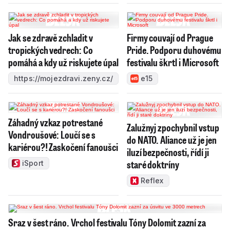
Jak se zdravě zchladit v
Firmy couvají od Prague
tropických vedrech: Co
Pride. Podporu duhovému
pomáhá a kdy už riskujete úpal
festivalu škrtl i Microsoft
https://mojezdravi.zeny.cz/
e15
Záhadný vzkaz potrestané
Zalužnyj zpochybnil vstup
Vondroušové: Loučí se s
do NATO. Aliance už je jen
kariérou?! Zaskočení fanoušci
iluzí bezpečnosti, řídí ji
staré doktríny
iSport
Reflex
Sraz v šest ráno. Vrchol festivalu Tóny Dolomit zazní za