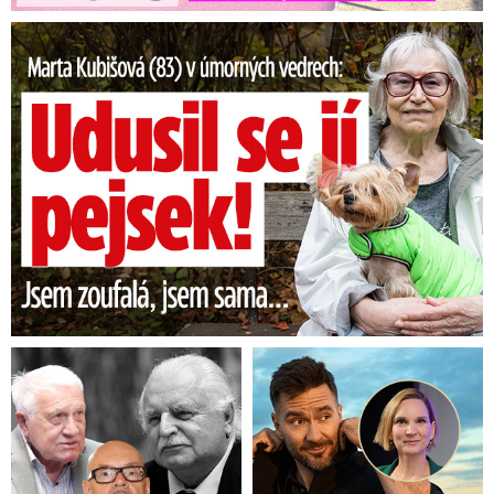
Marta Kubišová (83) v úmorných vedrech: Udusil se jí pejsek!