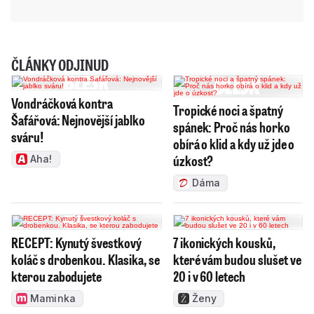
ČLÁNKY ODJINUD
Vondráčková kontra
Tropické noci a špatný
Šafářová: Nejnovější jablko
spánek: Proč nás horko
sváru!
obírá o klid a kdy už jde o
úzkost?
Aha!
Dáma
RECEPT: Kynutý švestkový
7 ikonických kousků,
koláč s drobenkou. Klasika, se
které vám budou slušet ve
kterou zabodujete
20 i v 60 letech
Maminka
Ženy