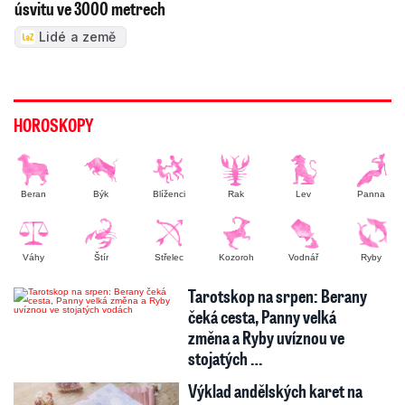
úsvitu ve 3000 metrech
Lidé a země
HOROSKOPY
Beran
Býk
Blíženci
Rak
Lev
Panna
Váhy
Štír
Střelec
Kozoroh
Vodnář
Ryby
Tarotskop na srpen: Berany
čeká cesta, Panny velká
změna a Ryby uvíznou ve
stojatých …
Výklad andělských karet na