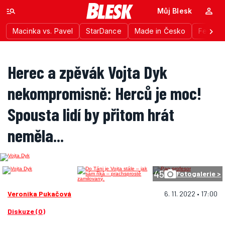
Můj Blesk
Macinka vs. Pavel
StarDance
Made in Česko
Festiva
Herec a zpěvák Vojta Dyk
nekompromisně: Herců je moc!
Spousta lidí by přitom hrát
neměla...
45
Fotogalerie >
Veronika Pukačová
6. 11. 2022 • 17:00
Diskuze (0)