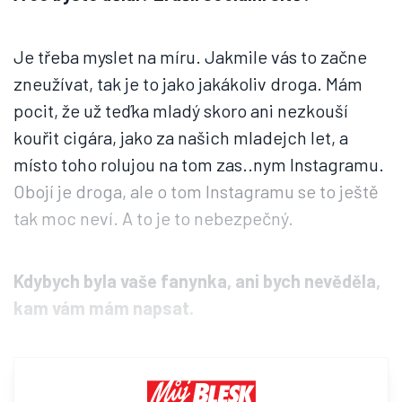
Je třeba myslet na míru. Jakmile vás to začne
zneužívat, tak je to jako jakákoliv droga. Mám
pocit, že už teďka mladý skoro ani nezkouší
kouřit cigára, jako za našich mladejch let, a
místo toho rolujou na tom zas..nym Instagramu.
Obojí je droga, ale o tom Instagramu se to ještě
tak moc neví. A to je to nebezpečný.
Kdybych byla vaše fanynka, ani bych nevěděla,
kam vám mám napsat.