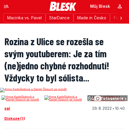
Můj Blesk
Macinka vs. Pavel
StarDance
Made in Česko
Festiva
Rozina z Ulice se rozešla se
svým youtuberem: Je za tím
(ne)jedno chybné rozhodnutí!
Vždycky to byl sólista...
64
Fotogalerie >
sal
29. 8. 2022 • 10:40
Diskuze (1)