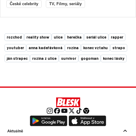
České celebrity
TV, Filmy, seriály
rozchod
reality show
ulice
herečka
seriál ulice
rapper
youtuber
anna kadeřávková
rozina
konec vztahu
strapo
ján strapec
rozina z ulice
survivor
gogoman
konec lásky
Aktuálně