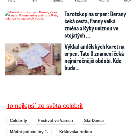
Váhy
Štír
Střelec
Kozoroh
Vodnář
Ryby
Tarotskop na srpen: Berany
čeká cesta, Panny velká
změna a Ryby uvíznou ve
stojatých …
Výklad andělských karet na
srpen: Tato 3 znamení čeká
nejnáročnější období. Kdo
bude…
To nejlepší ze světa celebrit
Celebrity
Festival ve Varech
StarDance
Módní policie Iny T.
Královská rodina