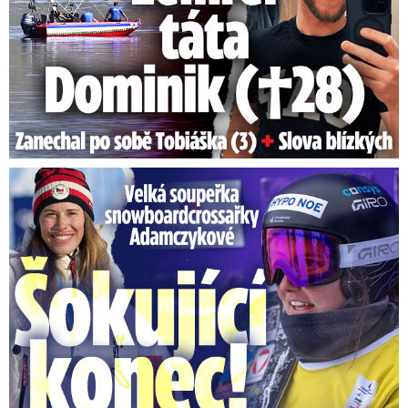
Velká soupeřka Adamczykové: Šokující konec!