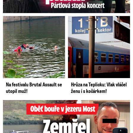
Na festivalu Brutal Assault se
Hrůza na Teplicku: Vlak vláčel
utopil muž!
ženu i s kočárkem!
Oběť bouře v jezeru Most: Zemřel táta Dominik (†28)