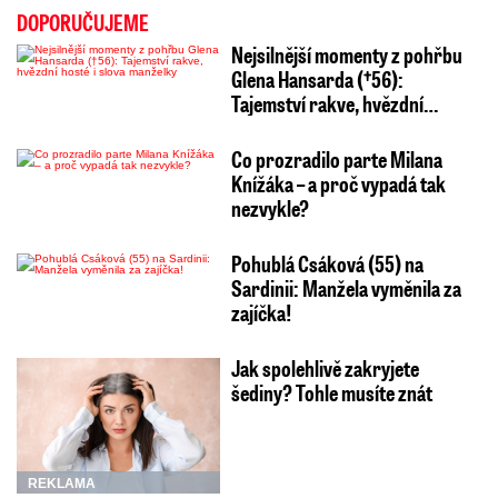
DOPORUČUJEME
Nejsilnější momenty z pohřbu
Glena Hansarda (†56):
Tajemství rakve, hvězdní…
Co prozradilo parte Milana
Knížáka – a proč vypadá tak
nezvykle?
Pohublá Csáková (55) na
Sardinii: Manžela vyměnila za
zajíčka!
Jak spolehlivě zakryjete
šediny? Tohle musíte znát
REKLAMA