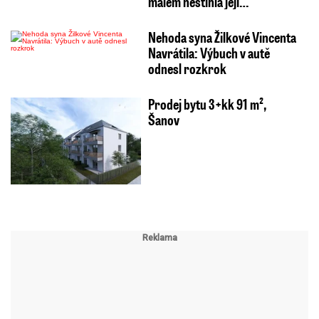
málem nestihla její…
Nehoda syna Žilkové Vincenta
Navrátila: Výbuch v autě
odnesl rozkrok
Prodej bytu 3+kk 91 m²,
Šanov