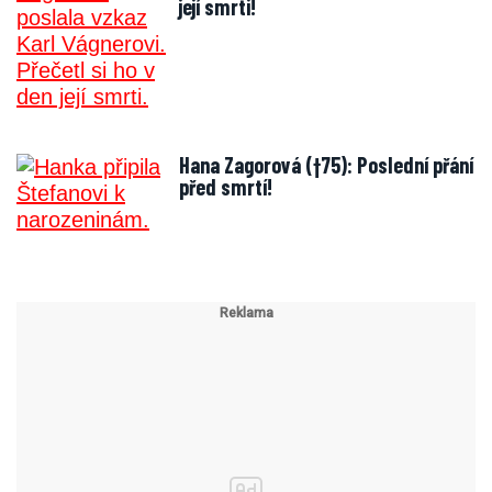
její smrti!
Hana Zagorová (†75): Poslední přání
před smrtí!