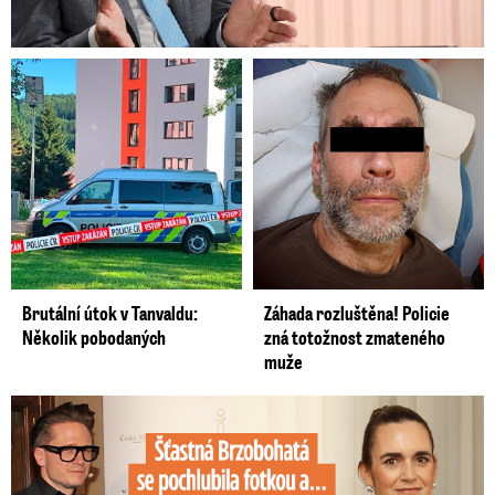
Brutální útok v Tanvaldu:
Záhada rozluštěna! Policie
Několik pobodaných
zná totožnost zmateného
muže
Šťastná Brzobohatá se pochlubila fotkou: Rýpanec od Ondřeje