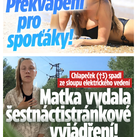
Smrtelný pád chlapce: Matka vydala vyjádření na 16 stran