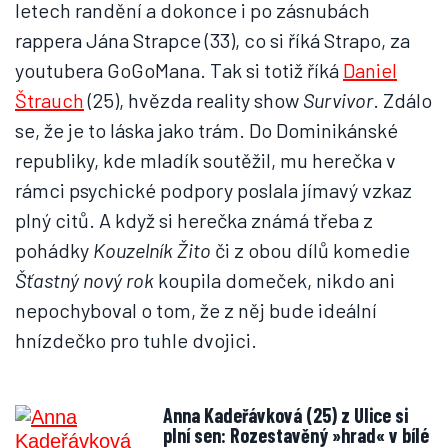
letech randění a dokonce i po zásnubách
rappera Jána Strapce (33), co si říká Strapo, za
youtubera GoGoMana. Tak si totiž říká
Daniel
Štrauch
(25), hvězda reality show
Survivor
. Zdálo
se, že je to láska jako trám. Do Dominikánské
republiky, kde mladík soutěžil, mu herečka v
rámci psychické podpory poslala jímavý vzkaz
plný citů. A když si herečka známá třeba z
pohádky
Kouzelník Žito
či z obou dílů komedie
Šťastný nový rok
koupila domeček, nikdo ani
nepochyboval o tom, že z něj bude ideální
hnízdečko pro tuhle dvojici.
Anna Kadeřávková (25) z Ulice si
plní sen: Rozestavěný »hrad« v bílé