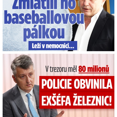
V trezoru měl 80 milionů: Policie obvinila exšéfa železnic!