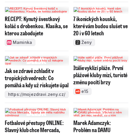
RECEPT: Kynutý švestkový
7 ikonických kousků,
koláč s drobenkou. Klasika, se
které vám budou slušet ve
kterou zabodujete
20 i v 60 letech
Maminka
Ženy
Itálie vyklízí pláže. První
Jak se zdravě zchladit v
plážové kluby mizí, turisté
tropických vedrech: Co
změnu pocítí brzy
pomáhá a kdy už riskujete úpal
e15
https://mojezdravi.zeny.cz/
Fotbalové přestupy ONLINE:
Marek Adamczyk:
Slavný klub chce Mercada,
Problém na DAMU