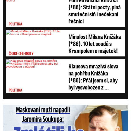
(†86): Státní pocty, plná
smuteční síň i nečekaní
řečníci
POLITIKA
Minulost Milana Knížáka
(†86): 10 let soudů s
Krampolem o majetek!
ČESKÉ CELEBRITY
Klausova mrazivá slova
na pohřbu Knížáka
(†86): Přál jsem si, aby
byl vysvobozen z ...
POLITIKA
Maskovaní muži napadli Jaromíra Soukupa: Krvavá nakládačka