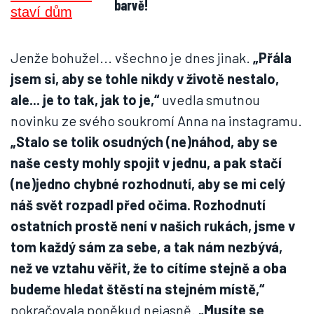
barvě!
Jenže bohužel... všechno je dnes jinak.
„Přála
jsem si, aby se tohle nikdy v životě nestalo,
ale... je to tak, jak to je,“
uvedla smutnou
novinku ze svého soukromí Anna na instagramu.
„
Stalo se tolik osudných (ne)náhod, aby se
naše cesty mohly spojit v jednu, a pak stačí
(ne)jedno chybné rozhodnutí, aby se mi celý
náš svět rozpadl před očima. Rozhodnutí
ostatních prostě není v našich rukách, jsme v
tom každý sám za sebe, a tak nám nezbývá,
než ve vztahu věřit, že to cítíme stejně a oba
budeme hledat štěstí na stejném místě,“
pokračovala poněkud nejasně.
„
Musíte se