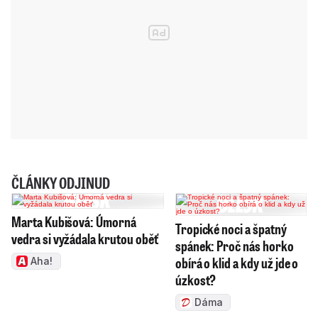
ČLÁNKY ODJINUD
Marta Kubišová: Úmorná
Tropické noci a špatný
vedra si vyžádala krutou oběť
spánek: Proč nás horko
obírá o klid a kdy už jde o
Aha!
úzkost?
Dáma