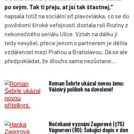
po svým. Tak ti přeju, ať jsi tak šťastnej,“
napsala totiž na sociální síť plavovláska, co se do
povědomí široké veřejnosti dostala rolí Roziny z
nekonečného seriálu
Ulice
. Vztah na dálku jí
tedy nevyšel, přece jenom s partnerem je dělila
vzdálenost mezi Prahou a Bratislavou. Dá se ale
předpokládat, že dlouho sama nezůstane...
Roman Šebrle ukázal novou ženu:
Vášnivý polibek na dovolené!
Nečekané vyznání Zagorové (†75)
Vágnerovi (80): Šokující dopis v den