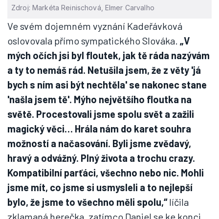
Zdroj: Markéta Reinischová, Elmer Carvalho
Ve svém dojemném vyznání Kadeřávková
oslovovala přímo sympatického Slováka.
„V
mých očích jsi byl floutek, jak tě ráda nazývám
a ty to nemáš rád. Netušila jsem, že z věty 'já
bych s ním asi být nechtěla' se nakonec stane
'našla jsem tě'. Mýho největšího floutka na
světě. Procestovali jsme spolu svět a zažili
magický věci… Hrála nám do karet souhra
možností a načasování. Byli jsme zvědavý,
hravý a odvážný. Plný života a trochu crazy.
Kompatibilní parťáci, všechno nebo nic. Mohli
jsme mít, co jsme si usmysleli a to nejlepší
bylo, že jsme to všechno měli spolu,“
líčila
zklamaná herečka, zatímco Daniel se ke konci