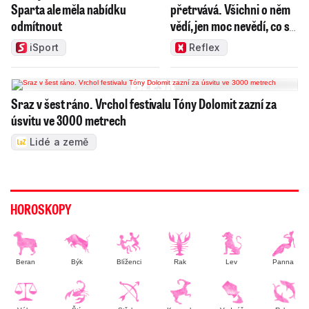
Sparta ale měla nabídku
přetrvává. Všichni o něm
odmítnout
vědí, jen moc nevědí, co s
ním
iSport
Reflex
Sraz v šest ráno. Vrchol festivalu Tóny Dolomit zazní za
úsvitu ve 3000 metrech
Lidé a země
HOROSKOPY
Beran
Býk
Blíženci
Rak
Lev
Panna