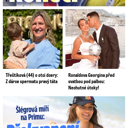
Třeštíková (44) o otci dcery:
Ronaldova Georgina před
Z dárce spermatu pravý táta
svatbou pod palbou:
Nechutné útoky!
Lucie Šlégrová míří na Primu. Překvapení pro sporťáky!