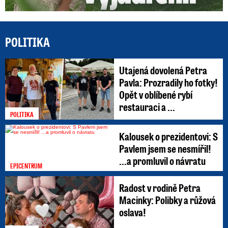
POLITIKA
Utajená dovolená Petra
Pavla: Prozradily ho fotky!
Opět v oblíbené rybí
restauraci a ...
POLITIKA
Kalousek o prezidentovi: S
Pavlem jsem se nesmířil!
...a promluvil o návratu
EPICENTRUM
Radost v rodině Petra
Macinky: Polibky a růžová
oslava!