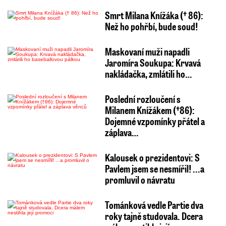
Smrt Milana Knížáka († 86):
Než ho pohřbí, bude soud!
Maskovaní muži napadli
Jaromíra Soukupa: Krvavá
nakládačka, zmlátili ho…
Poslední rozloučení s
Milanem Knížákem (†86):
Dojemné vzpomínky přátel a
záplava…
Kalousek o prezidentovi: S
Pavlem jsem se nesmířil! ...a
promluvil o návratu
Tománková vedle Partie dva
roky tajně studovala. Dcera