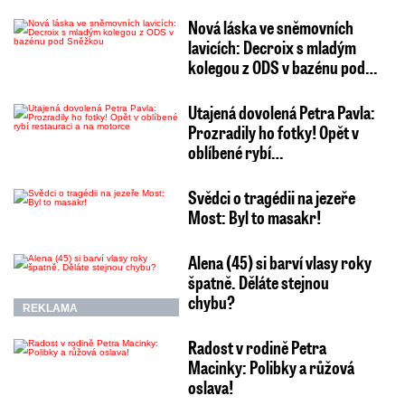
Nová láska ve sněmovních
lavicích: Decroix s mladým
kolegou z ODS v bazénu pod…
Utajená dovolená Petra Pavla:
Prozradily ho fotky! Opět v
oblíbené rybí…
Svědci o tragédii na jezeře
Most: Byl to masakr!
Alena (45) si barví vlasy roky
špatně. Děláte stejnou
chybu?
REKLAMA
Radost v rodině Petra
Macinky: Polibky a růžová
oslava!