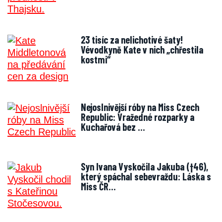
23 tisíc za nelichotivé šaty!
Vévodkyně Kate v nich „chřestila
kostmi“
Nejoslnivější róby na Miss Czech
Republic: Vražedné rozparky a
Kuchařová bez …
Syn Ivana Vyskočila Jakuba (†46),
který spáchal sebevraždu: Láska s
Miss ČR…