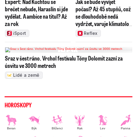
Expert: Nad Kuchtou se
Jak se bude vyvíjet
brečet nebude, Haraslín si jde
počasí? Až 45 stupňů, což
vydělat. A ambice na titul? Až
se dlouhodobě nedá
za rok
vydržet, varuje klimatolog
Radim Tolasz
iSport
Reflex
Sraz v šest ráno. Vrchol festivalu Tóny Dolomit zazní za
úsvitu ve 3000 metrech
Lidé a země
HOROSKOPY
Beran
Býk
Blíženci
Rak
Lev
Panna