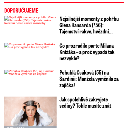
DOPORUČUJEME
Nejsilnější momenty z pohřbu
Glena Hansarda (†56):
Tajemství rakve, hvězdní…
Co prozradilo parte Milana
Knížáka – a proč vypadá tak
nezvykle?
Pohublá Csáková (55) na
Sardinii: Manžela vyměnila za
zajíčka!
Jak spolehlivě zakryjete
šediny? Tohle musíte znát