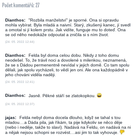
Počet komentářů: 27
Dianthos:
"Rozbila manželství" je sporné. Ona si opravdu
mohla vybírat. Byla mladá a naivní. Starý, zkušený kanec, jí svedl
a omotal si jí kolem prstu. Jak vidíte, funguje mu to doteď. Ona
se od něho nedokáže odpoutat a zničila si s ním život.
(24. 05. 2022 12:44)
Dianthos:
Felda byl doma celou dobu. Nikdy z toho domu
neodešel. To, že trávil noci a dovolené s milenkou, neznamená,
že se s Dádou permenentně nevídal v jejich domě. Co tam spolu
dělali, jak spolu vycházeli, to vědí jen oni. Ale ona každopádně v
jeho chováni viděla naději.
(24. 05. 2022 12:41)
Dianthos:
Jasně. Pěkné stáří se zlatokopkou.
(24. 05. 2022 12:37)
jajas:
Felda nebyl doma docela dlouho, když se tahal s tou
mladou....a Dáda pila, jak říkám, ta pije kdykoliv se něco děje
(nebo i neděje, takže to slaví). Nadává na Feldu, on nadává na ni
a nějak nejsou schopni se rozvést....asi jim to tak vyhovuje.