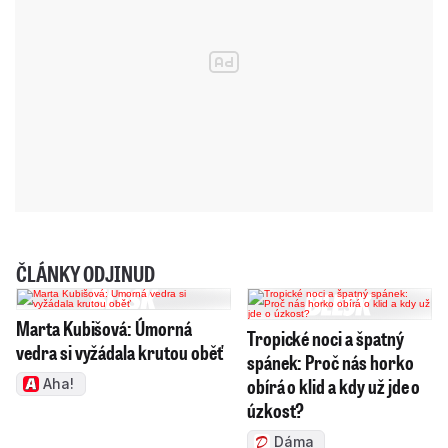
ČLÁNKY ODJINUD
Marta Kubišová: Úmorná
Tropické noci a špatný
vedra si vyžádala krutou oběť
spánek: Proč nás horko
obírá o klid a kdy už jde o
Aha!
úzkost?
Dáma