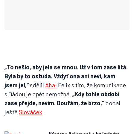
„To nešlo, aby jela se mnou. Už v tom zase lítá.
Byla by to ostuda. Vždyť ona ani neví, kam
jsem jel,“
sdělil
Aha!
Felix s tím, že komunikace
s Dádou je opět nemožná.
„Kdy tohle období
zase přejde, nevím. Doufám, že brzo,“
dodal
ještě
Slováček
.