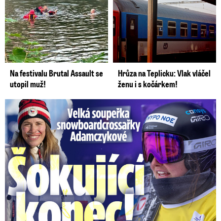
Na festivalu Brutal Assault se
Hrůza na Teplicku: Vlak vláčel
utopil muž!
ženu i s kočárkem!
Velká soupeřka Adamczykové: Šokující konec!