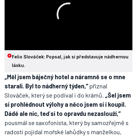
Felix Slováček: Popsal, jak si představuje nádhernou
lásku.
„Měl jsem báječný hotel a náramně se o mne
starali. Byl to nádherný týden,“
přiznal
Slováček, který se podíval i do krámů.
„Šel jsem
si prohlédnout výlohy a něco jsem si i koupil.
Dádě ale nic, teď si to opravdu nezaslouží,“
pousmál se saxofonista, který by samozřejmě s
radostí pojídal mořské lahůdky s manželkou,