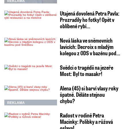
REKLAMA
Utajená dovolená Petra Pavla:
Prozradily ho fotky! Opět v
oblíbené rybí…
Nová láska ve sněmovních
lavicích: Decroix s mladým
kolegou z ODS v bazénu pod…
Svědci o tragédii na jezeře
Most: Byl to masakr!
Alena (45) si barví vlasy roky
špatně. Děláte stejnou
chybu?
REKLAMA
Radost v rodině Petra
Macinky: Polibky a růžová
oslava!