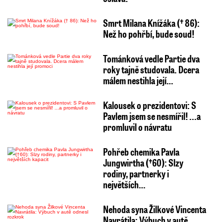
Smrt Milana Knížáka († 86):
Než ho pohřbí, bude soud!
Tománková vedle Partie dva
roky tajně studovala. Dcera
málem nestihla její…
Kalousek o prezidentovi: S
Pavlem jsem se nesmířil! ...a
promluvil o návratu
Pohřeb chemika Pavla
Jungwirtha (†60): Slzy
rodiny, partnerky i
největších…
Nehoda syna Žilkové Vincenta
Navrátila: Výbuch v autě