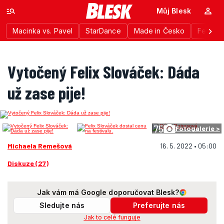
Můj Blesk
Macinka vs. Pavel
StarDance
Made in Česko
Festiva
Vytočený Felix Slováček: Dáda
už zase pije!
75
Fotogalerie >
Michaela Remešová
16. 5. 2022 • 05:00
Diskuze (27)
Jak vám má Google doporučovat Blesk?
Sledujte nás
Preferujte nás
Jak to celé funguje