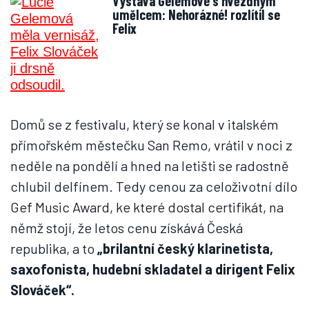
Výstava Gelemové s hvězdným
umělcem: Nehorázné! rozlítil se
Felix
Domů se z festivalu, který se konal v italském
přímořském městečku San Remo, vrátil v noci z
neděle na pondělí a hned na letišti se radostně
chlubil delfínem. Tedy cenou za celoživotní dílo
Gef Music Award, ke které dostal certifikát, na
němž stojí, že letos cenu získává Česká
republika, a to
„brilantní český klarinetista,
saxofonista, hudební skladatel a dirigent Felix
Slováček“.