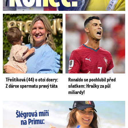
Třeštíková (44) o otci dcery:
Ronaldo se pochlubil před
Z dárce spermatu pravý táta
sňatkem: Hračky za půl
miliardy!
Lucie Šlégrová míří na Primu. Překvapení pro sporťáky!