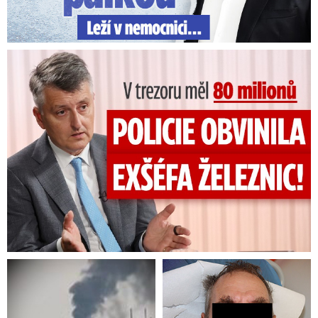
V trezoru měl 80 milionů: Policie obvinila exšéfa železnic!