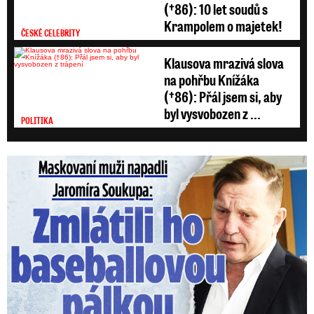
(†86): 10 let soudů s
Krampolem o majetek!
ČESKÉ CELEBRITY
Klausova mrazivá slova
na pohřbu Knížáka
(†86): Přál jsem si, aby
byl vysvobozen z ...
POLITIKA
Maskovaní muži napadli Jaromíra Soukupa: Krvavá nakládačka