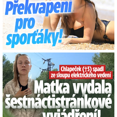
Smrtelný pád chlapce: Matka vydala vyjádření na 16 stran