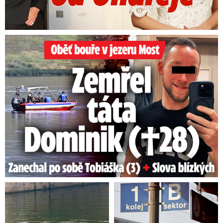
Oběť bouře v jezeru Most: Zemřel táta Dominik (†28)