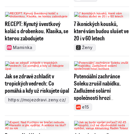
RECEPT: Kynutý švestkový
7 ikonických kousků,
koláč s drobenkou. Klasika, se
které vám budou slušet ve
kterou zabodujete
20 i v 60 letech
Maminka
Ženy
Jak se zdravě zchladit v
Potenciální zachránce
tropických vedrech: Co
Soleku zrušil nabídku.
pomáhá a kdy už riskujete úpal
Zadlužené solární
společnosti hrozí
https://mojezdravi.zeny.cz/
konkurz
e15