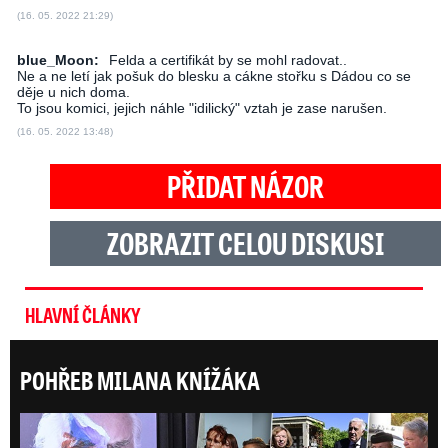
(16. 05. 2022 21:29)
blue_Moon:
Felda a certifikát by se mohl radovat..
Ne a ne letí jak pošuk do blesku a cákne stořku s Dádou co se
děje u nich doma.
To jsou komici, jejich náhle "idilický" vztah je zase narušen.
(16. 05. 2022 13:48)
PŘIDAT NÁZOR
ZOBRAZIT CELOU DISKUSI
HLAVNÍ ČLÁNKY
POHŘEB MILANA KNÍŽÁKA
ONLI