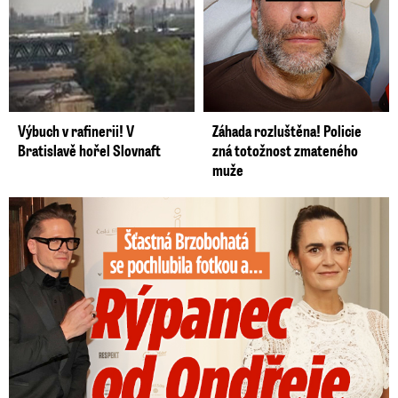
Výbuch v rafinerii! V
Záhada rozluštěna! Policie
Bratislavě hořel Slovnaft
zná totožnost zmateného
muže
Šťastná Brzobohatá se pochlubila fotkou: Rýpanec od Ondřeje