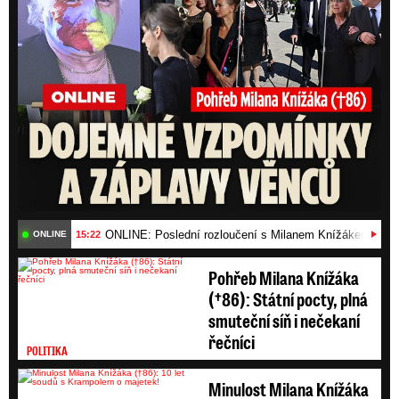
ONLINE: Poslední rozloučení s Milanem Knížákem (†86)
15:22
ONLINE
Pohřeb Milana Knížáka
(†86): Státní pocty, plná
smuteční síň i nečekaní
řečníci
POLITIKA
Minulost Milana Knížáka