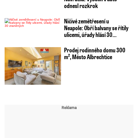
odnesl rozkrok
Ničivé zemětřesení u
Neapole: Obří balvany se řítily
ulicemi, úřady hlásí 30…
Prodej rodinného domu 300
m², Město Albrechtice