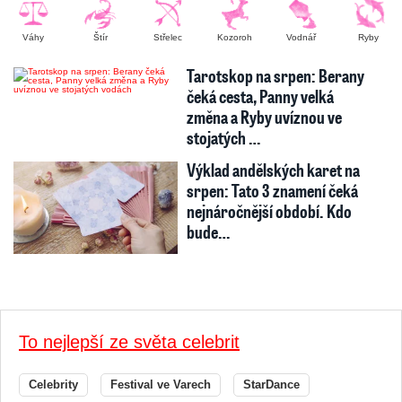
Váhy
Štír
Střelec
Kozoroh
Vodnář
Ryby
Tarotskop na srpen: Berany
čeká cesta, Panny velká
změna a Ryby uvíznou ve
stojatých …
Výklad andělských karet na
srpen: Tato 3 znamení čeká
nejnáročnější období. Kdo
bude…
To nejlepší ze světa celebrit
Celebrity
Festival ve Varech
StarDance