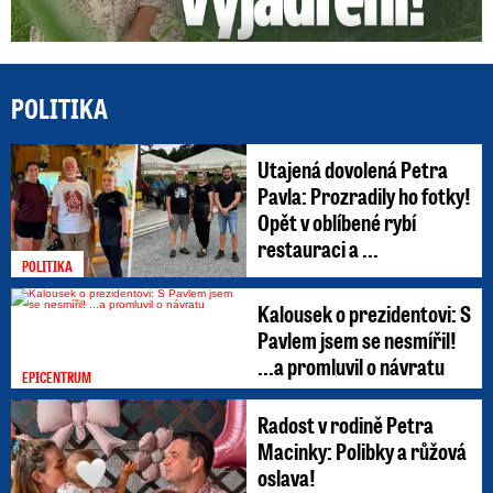
POLITIKA
Utajená dovolená Petra
Pavla: Prozradily ho fotky!
Opět v oblíbené rybí
restauraci a ...
POLITIKA
Kalousek o prezidentovi: S
Pavlem jsem se nesmířil!
...a promluvil o návratu
EPICENTRUM
Radost v rodině Petra
Macinky: Polibky a růžová
oslava!