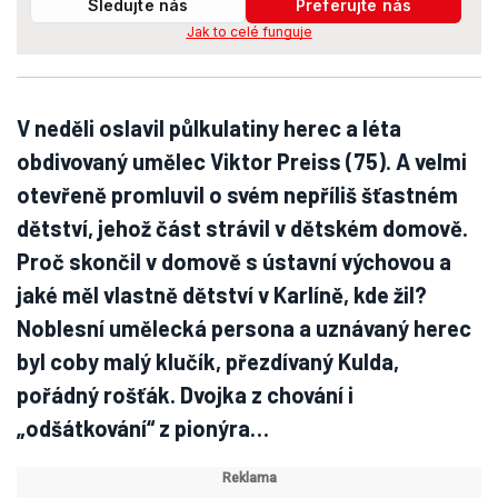
Sledujte nás
Preferujte nás
Jak to celé funguje
V neděli oslavil půlkulatiny herec a léta
obdivovaný umělec Viktor Preiss (75). A velmi
otevřeně promluvil o svém nepříliš šťastném
dětství, jehož část strávil v dětském domově.
Proč skončil v domově s ústavní výchovou a
jaké měl vlastně dětství v Karlíně, kde žil?
Noblesní umělecká persona a uznávaný herec
byl coby malý klučík, přezdívaný Kulda,
pořádný rošťák. Dvojka z chování i
„odšátkování“ z pionýra…