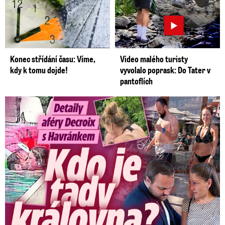
Konec střídání času: Víme,
Video malého turisty
kdy k tomu dojde!
vyvolalo poprask: Do Tater v
pantoflích
Detaily aféry Decroix s Havránkem: Kdo je tady královna?