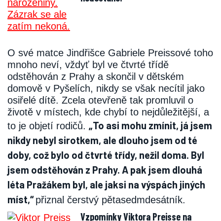
O své matce Jindřišce Gabriele Preissové toho
mnoho neví, vždyť byl ve čtvrté třídě
odstěhován z Prahy a skončil v dětském
domově v Pyšelích, nikdy se však necítil jako
osiřelé dítě. Zcela otevřeně tak promluvil o
životě v místech, kde chybí to nejdůležitější, a
„To asi mohu zmínit, já jsem
to je objetí rodičů.
nikdy nebyl sirotkem, ale dlouho jsem od té
doby, což bylo od čtvrté třídy, nežil doma. Byl
jsem odstěhován z Prahy. A pak jsem dlouhá
léta Pražákem byl, ale jaksi na výspách jiných
míst,“
přiznal čerstvý pětasedmdesátník.
Vzpomínky Viktora Preisse na