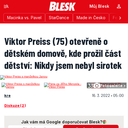
Můj Blesk
Macinka vs. Pavel
StarDance
Made in Česko
Festiva
Viktor Preiss (75) otevřeně o
dětském domově, kde prožil část
dětství: Nikdy jsem nebyl sirotek
33
Fotogalerie >
kre
16. 3. 2022 • 05:00
Diskuze (2)
Jak vám má Google doporučovat Blesk?