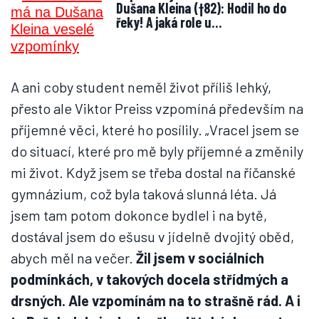
Dušana Kleina (†82): Hodil ho do
řeky! A jaká role u…
A ani coby student neměl život příliš lehký,
přesto ale Viktor Preiss vzpomíná především na
příjemné věci, které ho posílily. „Vracel jsem se
do situací, které pro mě byly příjemné a změnily
mi život. Když jsem se třeba dostal na říčanské
gymnázium, což byla taková slunná léta. Já
jsem tam potom dokonce bydlel i na bytě,
dostával jsem do ešusu v jídelně dvojitý oběd,
abych měl na večer.
Žil jsem v sociálních
podmínkách, v takových docela střídmých a
drsných. Ale vzpomínám na to strašně rád. A i