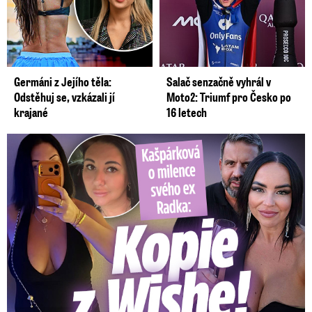
Germáni z Jejího těla:
Salač senzačně vyhrál v
Odstěhuj se, vzkázali jí
Moto2: Triumf pro Česko po
krajané
16 letech
Kašpárková o milence svého ex Radka: Kopie z Wishe!