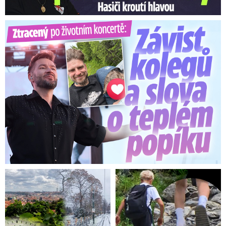
Ztracený po životním koncertě: Závist kolegů a teplý popík