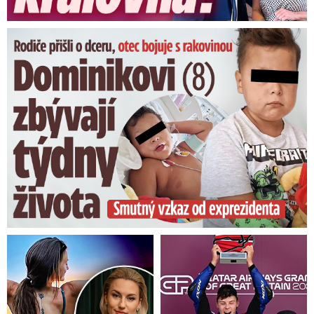
Dominikovi (8) zbývají týdny života: Vzkaz od exprezidenta