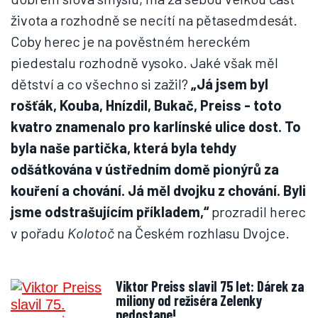
života a rozhodně se necítí na pětasedmdesát.
Coby herec je na pověstném hereckém
piedestalu rozhodně vysoko. Jaké však měl
dětství a co všechno si zažil?
„Já jsem byl
rošťák, Kouba, Hnízdil, Bukač, Preiss - toto
kvatro znamenalo pro karlínské ulice dost. To
byla naše partička, která byla tehdy
odšátkována v ústředním domě pionýrů za
kouření a chování. Já měl dvojku z chování. Byli
jsme odstrašujícím příkladem,“
prozradil herec
v pořadu
Kolotoč
na Českém rozhlasu Dvojce.
Viktor Preiss slavil 75 let: Dárek za
miliony od režiséra Zelenky
nedostane!