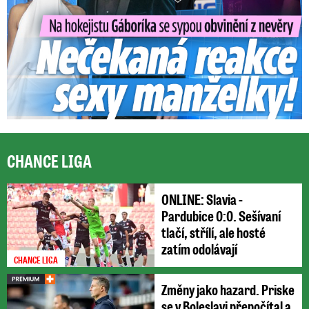
CHANCE LIGA
ONLINE: Slavia -
Pardubice 0:0. Sešívaní
tlačí, střílí, ale hosté
zatím odolávají
CHANCE LIGA
Změny jako hazard. Priske
se v Boleslavi přepočítal a