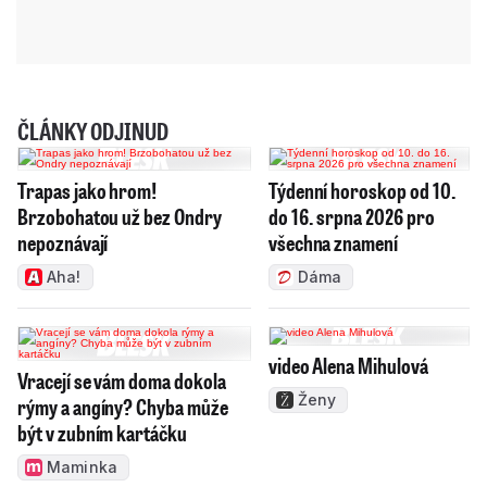
ČLÁNKY ODJINUD
Trapas jako hrom!
Týdenní horoskop od 10.
Brzobohatou už bez Ondry
do 16. srpna 2026 pro
nepoznávají
všechna znamení
Aha!
Dáma
video Alena Mihulová
Vracejí se vám doma dokola
Ženy
rýmy a angíny? Chyba může
být v zubním kartáčku
Maminka