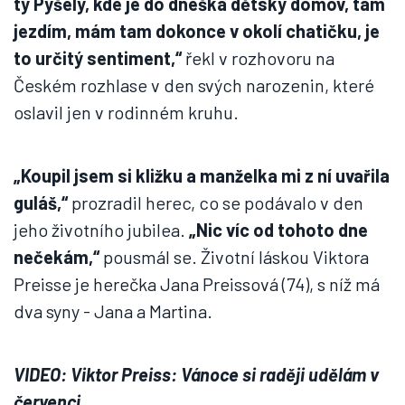
ty Pyšely, kde je do dneška dětský domov, tam
jezdím, mám tam dokonce v okolí chatičku, je
to určitý sentiment,“
řekl v rozhovoru na
Českém rozhlase v den svých narozenin, které
oslavil jen v rodinném kruhu.
„Koupil jsem si kližku a manželka mi z ní uvařila
guláš,“
prozradil herec, co se podávalo v den
jeho životního jubilea.
„Nic víc od tohoto dne
nečekám,“
pousmál se. Životní láskou Viktora
Preisse je herečka Jana Preissová (74), s níž má
dva syny - Jana a Martina.
VIDEO: Viktor Preiss: Vánoce si raději udělám v
červenci.