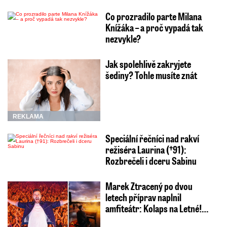
Co prozradilo parte Milana
Knížáka – a proč vypadá tak
nezvykle?
Jak spolehlivě zakryjete
šediny? Tohle musíte znát
REKLAMA
Speciální řečníci nad rakví
režiséra Laurina (†91):
Rozbrečeli i dceru Sabinu
Marek Ztracený po dvou
letech příprav naplnil
amfiteátr: Kolaps na Letné!…