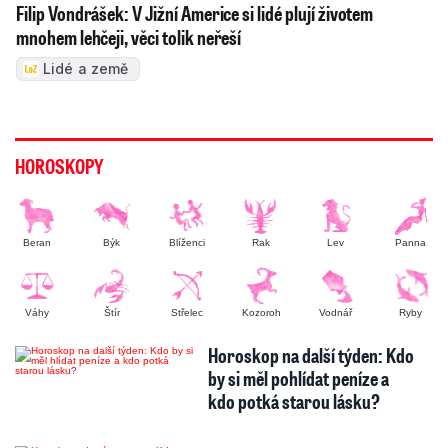
Filip Vondrášek: V Jižní Americe si lidé plují životem
mnohem lehčeji, věci tolik neřeší
Lidé a země
HOROSKOPY
Beran
Býk
Blíženci
Rak
Lev
Panna
Váhy
Štír
Střelec
Kozoroh
Vodnář
Ryby
Horoskop na další týden: Kdo
by si měl pohlídat peníze a
kdo potká starou lásku?