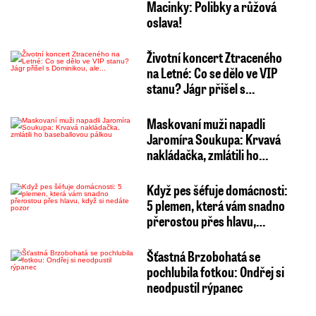
Macinky: Polibky a růžová
oslava!
Životní koncert Ztraceného
na Letné: Co se dělo ve VIP
stanu? Jágr přišel s…
Maskovaní muži napadli
Jaromíra Soukupa: Krvavá
nakládačka, zmlátili ho…
Když pes šéfuje domácnosti:
5 plemen, která vám snadno
přerostou přes hlavu,…
Šťastná Brzobohatá se
pochlubila fotkou: Ondřej si
neodpustil rýpanec