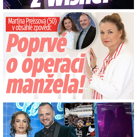
Preissová (50) v obsáhlé zpovědi: Poprvé o operaci manžela
Na Gáboríka se sypou obvinění z nevěry: Reakce manželky!