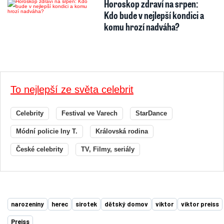
Horoskop zdraví na srpen:
Kdo bude v nejlepší kondici a
komu hrozí nadváha?
To nejlepší ze světa celebrit
Celebrity
Festival ve Varech
StarDance
Módní policie Iny T.
Královská rodina
České celebrity
TV, Filmy, seriály
narozeniny
herec
sirotek
dětský domov
viktor
viktor preiss
Preiss