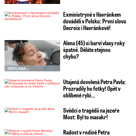
Exministryně s Havránkem
dováděli v Polsku: První slova
Decroix i Havránkové!
Alena (45) si barví vlasy roky
špatně. Děláte stejnou
chybu?
REKLAMA
Utajená dovolená Petra Pavla:
Prozradily ho fotky! Opět v
oblíbené rybí…
Svědci o tragédii na jezeře
Most: Byl to masakr!
Radost v rodině Petra