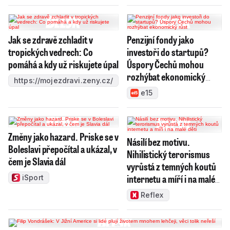
Jak se zdravě zchladit v
Penzijní fondy jako
tropických vedrech: Co
investoři do startupů?
pomáhá a kdy už riskujete úpal
Úspory Čechů mohou
rozhýbat ekonomický
https://mojezdravi.zeny.cz/
růst
e15
Změny jako hazard. Priske se v
Násilí bez motivu.
Boleslavi přepočítal a ukázal, v
Nihilistický terorismus
čem je Slavia dál
vyrůstá z temných koutů
internetu a míří i na malé
iSport
děti
Reflex