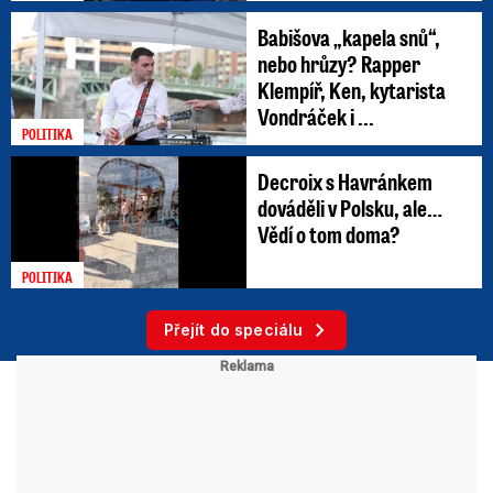
Babišova „kapela snů“,
nebo hrůzy? Rapper
Klempíř, Ken, kytarista
Vondráček i ...
POLITIKA
Decroix s Havránkem
dováděli v Polsku, ale…
Vědí o tom doma?
POLITIKA
Přejít do speciálu