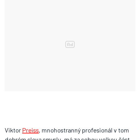
Viktor
Preiss
, mnohostranný profesionál v tom
dobrém slova smyslu, má za sebou velkou část