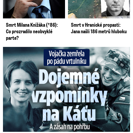
Smrt Milana Knížáka (†86):
Smrt v Hranické propasti:
Co prozradilo neobvyklé
Jana našli 186 metrů hluboku
parte?
Vojačka zemřela po pádu vrtulníku: Dojemné vzpomínky na ...