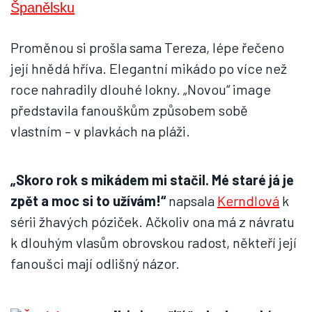
Proměnou si prošla sama Tereza, lépe řečeno
její hnědá hříva. Elegantní mikádo po více než
roce nahradily dlouhé lokny. „Novou“ image
představila fanouškům způsobem sobě
vlastním – v plavkách na pláži.
„Skoro rok s mikádem mi stačil. Mé staré já je
zpět a moc si to užívám!“
napsala
Kerndlová
k
sérii žhavých póziček. Ačkoliv ona má z návratu
k dlouhým vlasům obrovskou radost, někteří její
fanoušci mají odlišný názor.