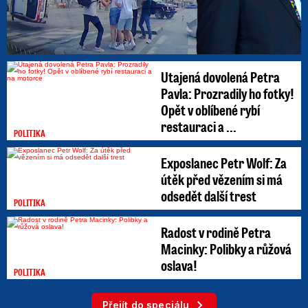
Utajená dovolená Petra
Pavla: Prozradily ho fotky!
Opět v oblíbené rybí
restauraci a ...
POLITIKA
Exposlanec Petr Wolf: Za
útěk před vězením si má
odsedět další trest
POLITIKA
Radost v rodině Petra
Macinky: Polibky a růžová
oslava!
POLITIKA
Přejít do speciálu