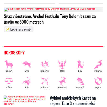
Sraz v šest ráno. Vrchol festivalu Tóny Dolomit zazní za
úsvitu ve 3000 metrech
Lidé a země
HOROSKOPY
Beran
Býk
Blíženci
Rak
Lev
Panna
Váhy
Štír
Střelec
Kozoroh
Vodnář
Ryby
Výklad andělských karet na
srpen: Tato 3 znamení čeká