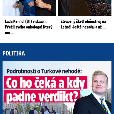
Laďa Kerndl (81) v slzách:
Ztracený škrtl ohňostroj na
Přežil svého onkologa! Který
Letné! Ještě nezačal a už ...
mu ...
POLITIKA
Po