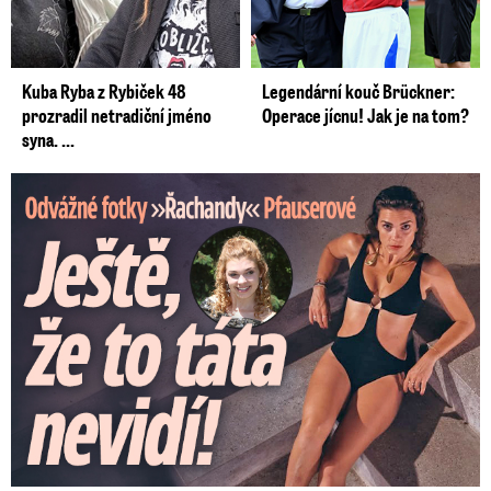
Kuba Ryba z Rybiček 48
Legendární kouč Brückner:
prozradil netradiční jméno
Operace jícnu! Jak je na tom?
syna. ...
Odvážné fotky Denisy Pfauserové: Ještě, že to táta nevidí