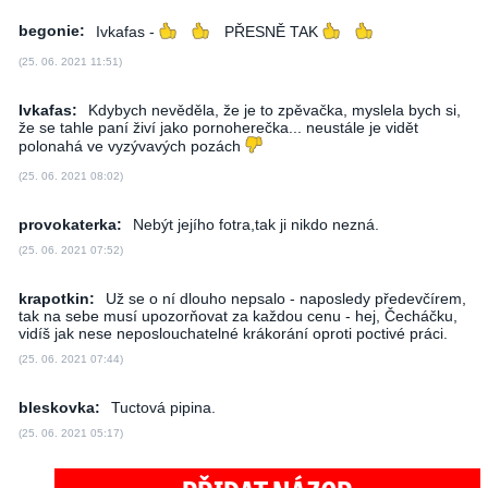
begonie:
Ivkafas -
PŘESNĚ TAK
(25. 06. 2021 11:51)
Ivkafas:
Kdybych nevěděla, že je to zpěvačka, myslela bych si,
že se tahle paní živí jako pornoherečka... neustále je vidět
polonahá ve vyzývavých pozách
(25. 06. 2021 08:02)
provokaterka:
Nebýt jejího fotra,tak ji nikdo nezná.
(25. 06. 2021 07:52)
krapotkin:
Už se o ní dlouho nepsalo - naposledy předevčírem,
tak na sebe musí upozorňovat za každou cenu - hej, Čecháčku,
vidíš jak nese neposlouchatelné krákorání oproti poctivé práci.
(25. 06. 2021 07:44)
bleskovka:
Tuctová pipina.
(25. 06. 2021 05:17)