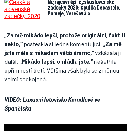
Nejrajcovnější československé
zadečky 2020: Špulila Decastelo,
Pomeje, Verešová a …
„Za mě mikádo lepší, protože originální, fakt ti
seklo,“
posteskla si jedna komentující.
„Za mě
jste měla s mikádem větší šmrnc,“
vzkázala jí
další.
„Mikádo lepší, omládla jste,“
nešetřila
upřímností třetí. Většina však byla se změnou
velmi spokojená.
VIDEO: Luxusní letovisko Kerndlové ve
Španělsku