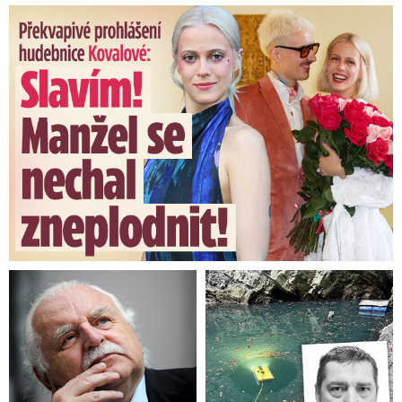
Překvapivé prohlášení hudebnice Kovalové: Slavím! Manžel se ...