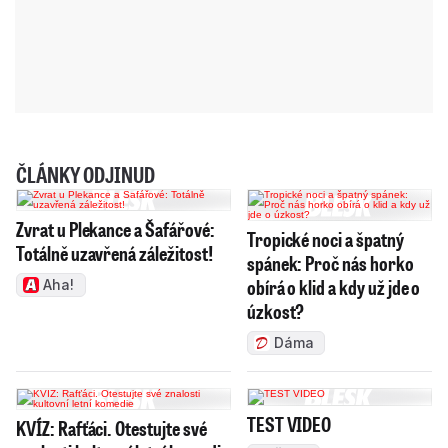
ČLÁNKY ODJINUD
Zvrat u Plekance a Šafářové:
Tropické noci a špatný
Totálně uzavřená záležitost!
spánek: Proč nás horko
obírá o klid a kdy už jde o
Aha!
úzkost?
Dáma
TEST VIDEO
KVÍZ: Rafťáci. Otestujte své