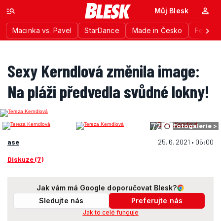
Můj Blesk
Macinka vs. Pavel
StarDance
Made in Česko
Festiva
Sexy Kerndlová změnila image:
Na pláži předvedla svůdné lokny!
72
Fotogalerie >
ase
25. 6. 2021 • 05:00
Diskuze (7)
Jak vám má Google doporučovat Blesk?
Sledujte nás
Preferujte nás
Jak to celé funguje