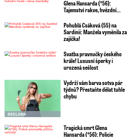
Glena Hansarda (†56):
Tajemství rakve, hvězdní…
Pohublá Csáková (55) na
Sardinii: Manžela vyměnila za
zajíčka!
Svatba pravnučky českého
krále! Luxusní šperky i
urozená sešlost
Vydrží vám barva sotva pár
týdnů? Přestaňte dělat tuhle
chybu
REKLAMA
Tragická smrt Glena
Hansarda (†56): Policie