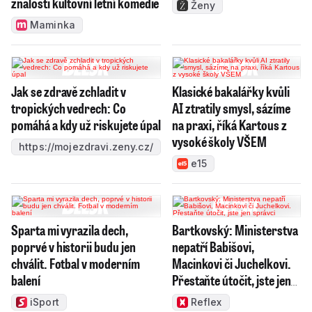
znalosti kultovní letní komedie
Ženy
Maminka
Jak se zdravě zchladit v
Klasické bakalářky kvůli
tropických vedrech: Co
AI ztratily smysl, sázíme
pomáhá a kdy už riskujete úpal
na praxi, říká Kartous z
vysoké školy VŠEM
https://mojezdravi.zeny.cz/
e15
Sparta mi vyrazila dech,
Bartkovský: Ministerstva
poprvé v historii budu jen
nepatří Babišovi,
chválit. Fotbal v moderním
Macinkovi či Juchelkovi.
balení
Přestaňte útočit, jste jen
správci
iSport
Reflex