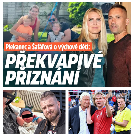
Plekanec a Šafářová o výchově dětí: Překvapivé přiznání