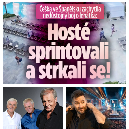
Češka ve Španělsku natočila nedůstojný boj o lehátka