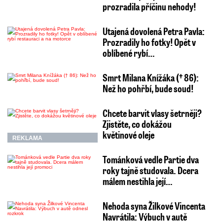
prozradila příčinu nehody!
Utajená dovolená Petra Pavla:
Prozradily ho fotky! Opět v
oblíbené rybí…
Smrt Milana Knížáka († 86):
Než ho pohřbí, bude soud!
Chcete barvit vlasy šetrněji?
Zjistěte, co dokážou
květinové oleje
REKLAMA
Tománková vedle Partie dva
roky tajně studovala. Dcera
málem nestihla její…
Nehoda syna Žilkové Vincenta
Navrátila: Výbuch v autě