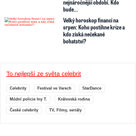
nejnáročnější období. Kdo
bude…
Velký horoskop financí na
srpen: Koho postihne krize a
kdo získá nečekané
bohatství?
To nejlepší ze světa celebrit
Celebrity
Festival ve Varech
StarDance
Módní policie Iny T.
Královská rodina
České celebrity
TV, Filmy, seriály