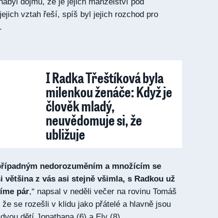
nabyl dojmu, že je jejich manželství pod
ejich vztah řeší, spíš byl jejich rozchod pro
m.
I Radka Třeštíková byla
milenkou ženáče: Když je
člověk mladý,
neuvědomuje si, že
ubližuje
 případným nedorozuměním a množícím se
i většina z vás asi stejně všimla, s Radkou už
íme pár
,“ napsal v neděli večer na rovinu Tomáš
i, že se rozešli v klidu jako přátelé a hlavně jsou
h dvou dětí Jonathana (6) a Ely (8).