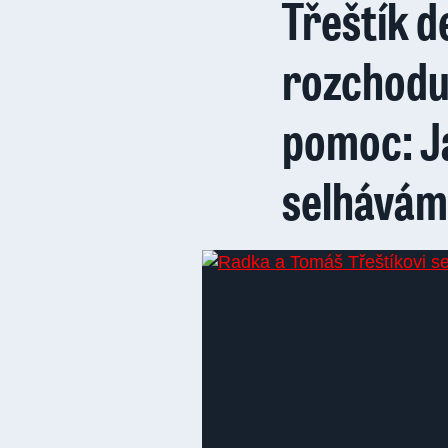
Třeštík 
rozchodu 
pomoc: J
selhávám