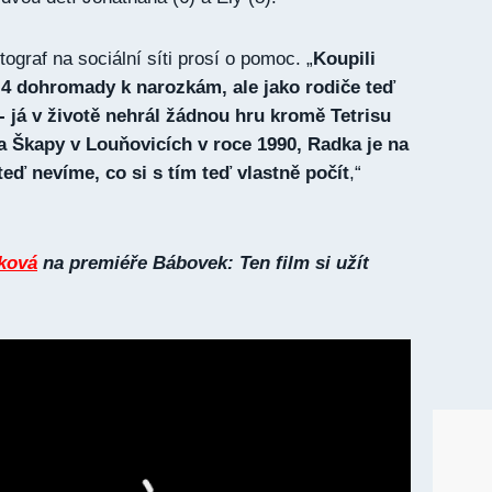
tograf na sociální síti prosí o pomoc. „
Koupili
 4 dohromady k narozkám, ale jako rodiče teď
 já v životě nehrál žádnou hru kromě Tetrisu
 Škapy v Louňovicích v roce 1990, Radka je na
ď nevíme, co si s tím teď vlastně počít
,“
ková
na premiéře Bábovek: Ten film si užít