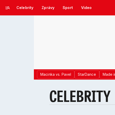
Celebrity
Zprávy
Sport
Video
Macinka vs. Pavel
StarDance
Made i
CELEBRITY