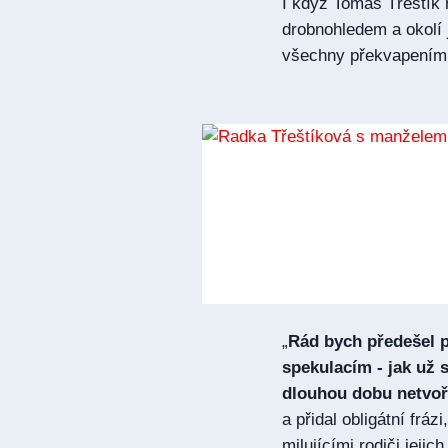
I když Tomáš Třeštík 
drobnohledem a okolí j
všechny překvapení
„
Rád bych předešel
spekulacím - jak už s
dlouhou dobu netvoř
a přidal obligátní fráz
milujícími rodiči jejic