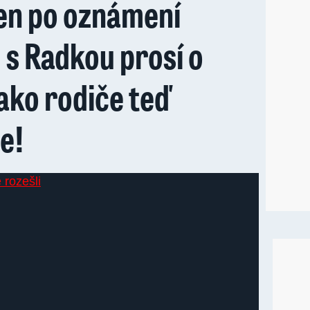
den po oznámení
s Radkou prosí o
ako rodiče teď
e!