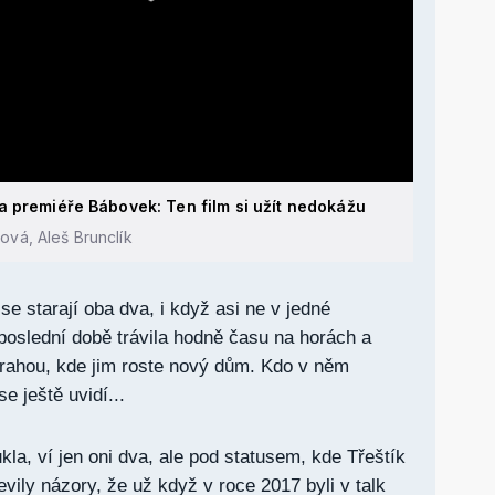
a premiéře Bábovek: Ten film si užít nedokážu
ová, Aleš Brunclík
 se starají oba dva, i když asi ne v jedné
oslední době trávila hodně času na horách a
rahou, kde jim roste nový dům. Kdo v něm
e ještě uvidí...
kla, ví jen oni dva, ale pod statusem, kde Třeštík
vily názory, že už když v roce 2017 byli v talk