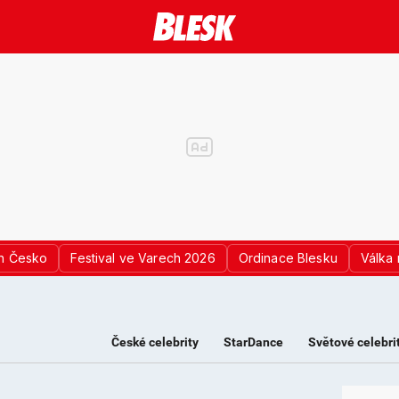
n Česko
Festival ve Varech 2026
Ordinace Blesku
Válka 
České celebrity
StarDance
Světové celebri