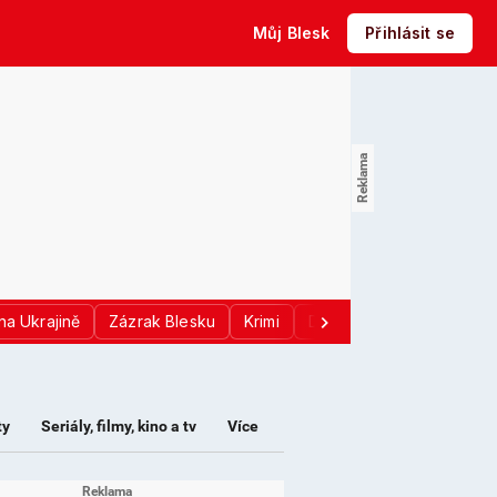
Můj Blesk
Přihlásit se
na Ukrajině
Zázrak Blesku
Krimi
Donald Trump
Sport
ty
Seriály, filmy, kino a tv
Více