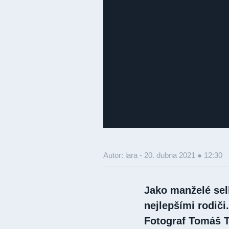
Autor: lara -
20. dubna 2021 ● 12:30
Jako manželé selh
nejlepšími rodiči
Fotograf Tomáš T