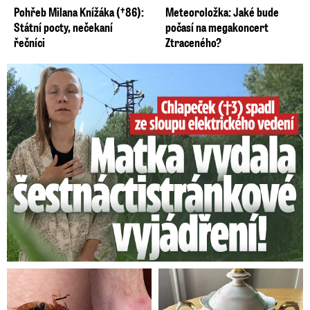
Pohřeb Milana Knížáka (†86):
Meteoroložka: Jaké bude
Státní pocty, nečekaní
počasí na megakoncert
řečníci
Ztraceného?
Smrtelný pád chlapce: Matka vydala vyjádření na 16 stran