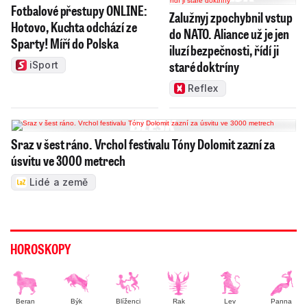
Fotbalové přestupy ONLINE:
Zalužnyj zpochybnil vstup
Hotovo, Kuchta odchází ze
do NATO. Aliance už je jen
Sparty! Míří do Polska
iluzí bezpečnosti, řídí ji
staré doktríny
iSport
Reflex
Sraz v šest ráno. Vrchol festivalu Tóny Dolomit zazní za
úsvitu ve 3000 metrech
Lidé a země
HOROSKOPY
Beran
Býk
Blíženci
Rak
Lev
Panna