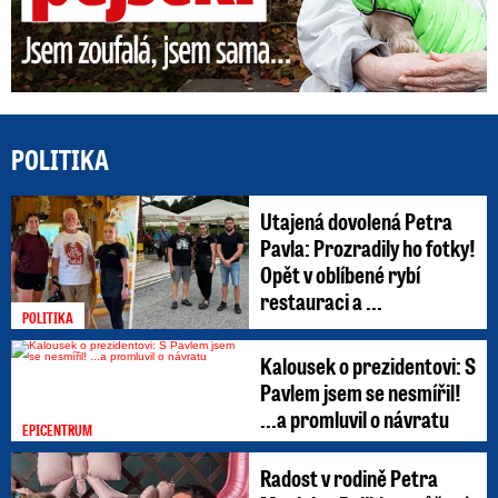
POLITIKA
Utajená dovolená Petra
Pavla: Prozradily ho fotky!
Opět v oblíbené rybí
restauraci a ...
POLITIKA
Kalousek o prezidentovi: S
Pavlem jsem se nesmířil!
...a promluvil o návratu
EPICENTRUM
Radost v rodině Petra