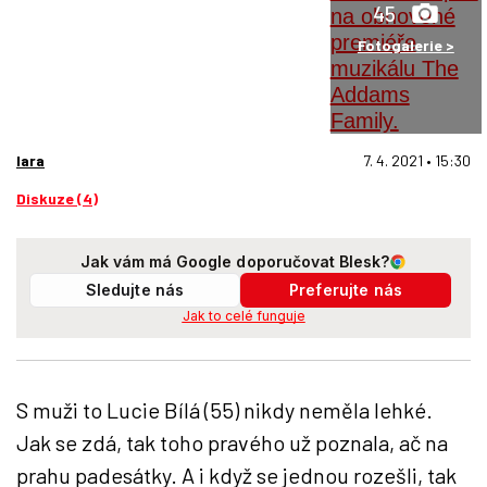
45
Fotogalerie >
lara
7. 4. 2021 • 15:30
Diskuze (4)
Jak vám má Google doporučovat Blesk?
Sledujte nás
Preferujte nás
Jak to celé funguje
S muži to Lucie Bílá (55) nikdy neměla lehké.
Jak se zdá, tak toho pravého už poznala, ač na
prahu padesátky. A i když se jednou rozešli, tak