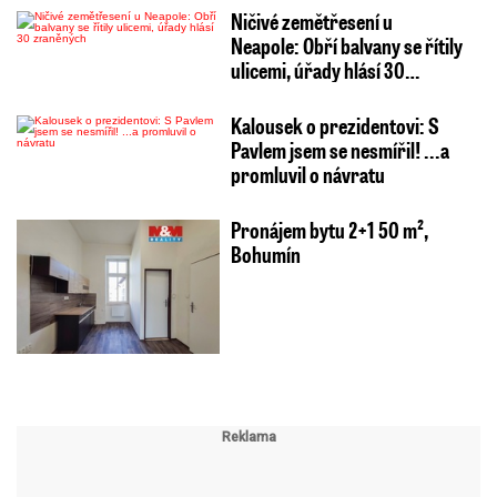
Ničivé zemětřesení u
Neapole: Obří balvany se řítily
ulicemi, úřady hlásí 30…
Kalousek o prezidentovi: S
Pavlem jsem se nesmířil! ...a
promluvil o návratu
Pronájem bytu 2+1 50 m²,
Bohumín