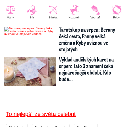
Váhy
Štír
Střelec
Kozoroh
Vodnář
Ryby
Tarotskop na srpen: Berany
čeká cesta, Panny velká
změna a Ryby uvíznou ve
stojatých …
Výklad andělských karet na
srpen: Tato 3 znamení čeká
nejnáročnější období. Kdo
bude…
To nejlepší ze světa celebrit