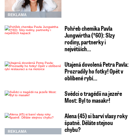
REKLAMA
Pohřeb chemika Pavla
Jungwirtha (†60): Slzy
rodiny, partnerky i
největších…
Utajená dovolená Petra Pavla:
Prozradily ho fotky! Opět v
oblíbené rybí…
Svědci o tragédii na jezeře
Most: Byl to masakr!
Alena (45) si barví vlasy roky
špatně. Děláte stejnou
chybu?
REKLAMA