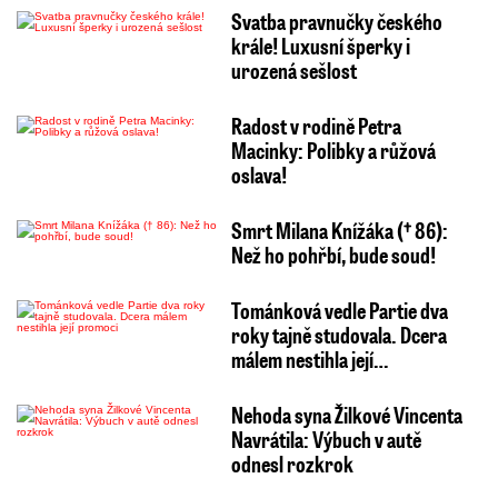
Svatba pravnučky českého
krále! Luxusní šperky i
urozená sešlost
Radost v rodině Petra
Macinky: Polibky a růžová
oslava!
Smrt Milana Knížáka († 86):
Než ho pohřbí, bude soud!
Tománková vedle Partie dva
roky tajně studovala. Dcera
málem nestihla její…
Nehoda syna Žilkové Vincenta
Navrátila: Výbuch v autě
odnesl rozkrok