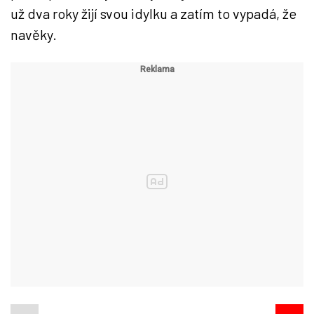
už dva roky žijí svou idylku a zatím to vypadá, že
navěky.