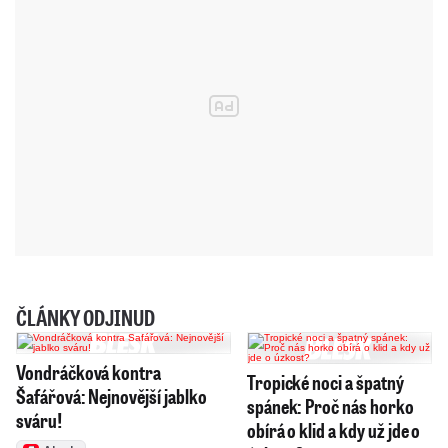
ČLÁNKY ODJINUD
Vondráčková kontra
Tropické noci a špatný
Šafářová: Nejnovější jablko
spánek: Proč nás horko
sváru!
obírá o klid a kdy už jde o