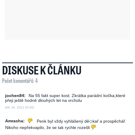
DISKUSE K ČLÁNKU
Počet komentářů: 4
jochen84:
Na 55 fakt super kost. Zkrátka parádní kočka,které
přeji ještě hodně dlouhých let na vrcholu
(08. 04. 2021 02:00)
Amrasha:
Penk byl vždy vyhlášený dě◇kař a prospěchář.
Nikoho nepřekvapilo, že se tak rychle rozešli