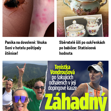
Panika na dovolené: Vnuka
Sběratelé šílí po cukřenkách
Soni v hotelu poštípaly
po babičce: Statisícová
štěnice!
hodnota
Vondroušová po šokujících odhaleních v kauze: Záhadný vzkaz!