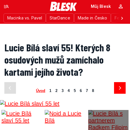
Můj Blesk
Macinka vs. Pavel
StarDance
Made in Česko
Festiva
Lucie Bílá slaví 55! Kterých 8
osudových mužů zamíchalo
kartami jejího života?
Úvod
1
2
3
4
5
6
7
8