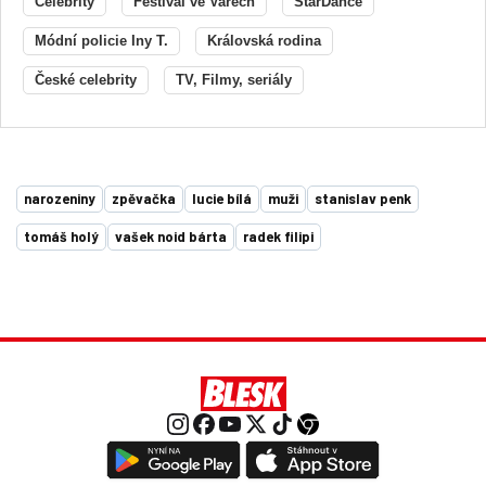
Celebrity
Festival ve Varech
StarDance
Módní policie Iny T.
Královská rodina
České celebrity
TV, Filmy, seriály
narozeniny
zpěvačka
lucie bílá
muži
stanislav penk
tomáš holý
vašek noid bárta
radek filipi