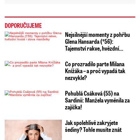
DOPORUČUJEME
Nejsilnější momenty z pohřbu
Glena Hansarda (†56):
Tajemství rakve, hvězdní…
Co prozradilo parte Milana
Knížáka – a proč vypadá tak
nezvykle?
Pohublá Csáková (55) na
Sardinii: Manžela vyměnila za
zajíčka!
Jak spolehlivě zakryjete
šediny? Tohle musíte znát