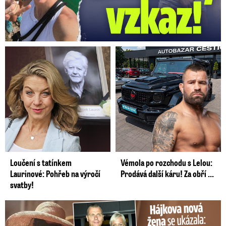
Loučení s tatínkem
Vémola po rozchodu s Lelou:
Laurinové: Pohřeb na výročí
Prodává další káru! Za obří ...
svatby!
Tohle tělo nahradilo Belo: Nová partnerka se ukázala...