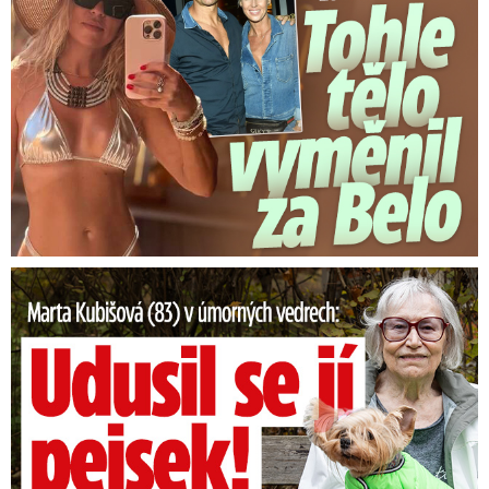
Marta Kubišová (83) v úmorných vedrech: Udusil se jí pejsek!