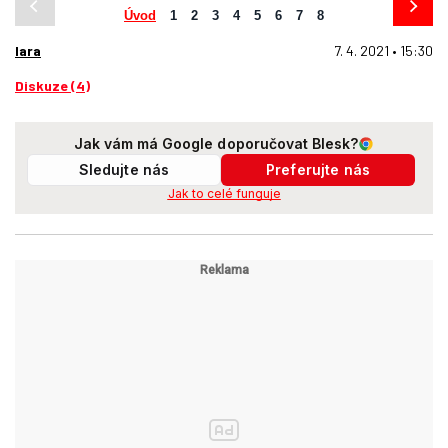
Úvod
1
2
3
4
5
6
7
8
lara
7. 4. 2021 • 15:30
Diskuze (4)
Jak vám má Google doporučovat Blesk?
Sledujte nás
Preferujte nás
Jak to celé funguje