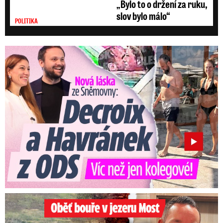
„Bylo to o držení za ruku,
slov bylo málo“
POLITIKA
Nová láska ve Sněmovně: Decroix s mladým kolegou z ODS
Oběť bouře v jezeru Most: Zemřel táta Dominik (†28)