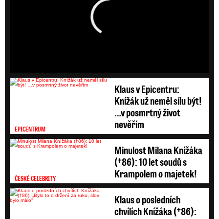
HD
SD
Klaus v Epicentru:
Knížák už neměl sílu být!
…v posmrtný život
nevěřím
EPICENTRUM
Minulost Milana Knížáka
(†86): 10 let soudů s
Krampolem o majetek!
ČESKÉ CELEBRITY
Klaus o posledních
chvílích Knížáka (†86):