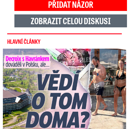
PŘIDAT NÁZOR
ZOBRAZIT CELOU DISKUSI
HLAVNÍ ČLÁNKY
Decroix s Havránkem dováděli v Polsku, ale… Vědí o tom doma?