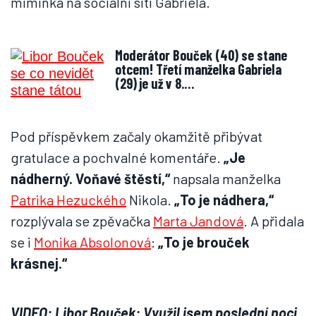
miminka na sociální síti Gabriela.
Moderátor Bouček (40) se stane
otcem! Třetí manželka Gabriela
(29) je už v 8.…
Pod příspěvkem začaly okamžitě přibývat
gratulace a pochvalné komentáře.
„Je
nádherný. Voňavé štěstí,“
napsala manželka
Patrika Hezuckého
Nikola.
„To je nádhera,“
rozplývala se zpěvačka
Marta Jandová
. A přidala
se i
Monika Absolonová
:
„To je brouček
krásnej.“
VIDEO: Libor Bouček: Využil jsem poslední noci