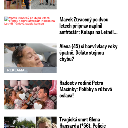
Marek Ztracený po dvou
letech příprav naplnil
amfiteátr: Kolaps na Letné!…
Alena (45) si barví vlasy roky
špatně. Děláte stejnou
chybu?
REKLAMA
Radost v rodině Petra
Macinky: Polibky a růžová
oslava!
Tragická smrt Glena
Hansarda (†56): Policie