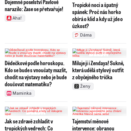
Dojemné poselství Pavlové
Tropické noci a špatný
narazilo: Zase se přetvařuje!
spánek: Proč nás horko
obírá o klid a kdy už jde o
Aha!
úzkost?
Dáma
Dědečkové podle horoskopu.
Miluje ji i Zendaya! Sukně,
Kdo se bude s vnoučaty mazlit,
která udělá stylový outfit
chodit na výstavy nebo je bude
z obyčejného trička
doučovat matematiku?
Ženy
Maminka
Jak se zdravě zchladit v
Tajemství měnové
tropických vedrech: Co
intervence: obranou