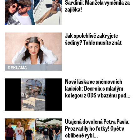
Sardinii: Manžela vyměnila za
zajíčka!
Jak spolehlivě zakryjete
šediny? Tohle musíte znát
REKLAMA
Nová láska ve sněmovních
lavicích: Decroix s mladým
kolegou z ODS v bazénu pod…
Utajená dovolená Petra Pavla:
Prozradily ho fotky! Opět v
oblíbené rybí…