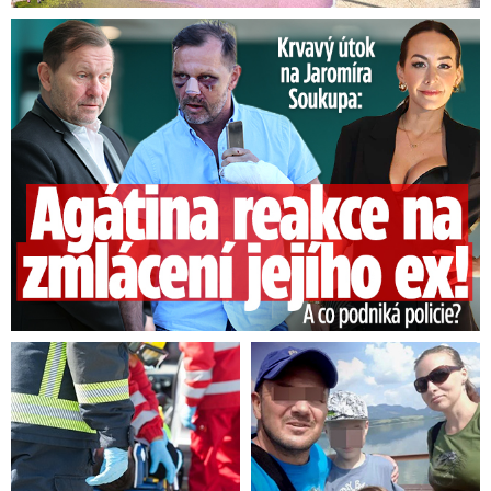
Útok na Jaromíra Soukupa: Reakce Agáty na zmlácení jejího ex