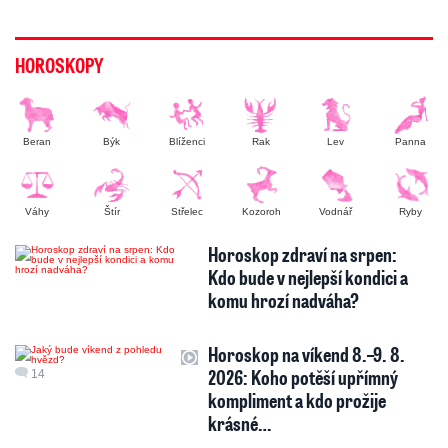
HOROSKOPY
Beran
Býk
Blíženci
Rak
Lev
Panna
Váhy
Štír
Střelec
Kozoroh
Vodnář
Ryby
Horoskop zdraví na srpen:
Kdo bude v nejlepší kondici a
komu hrozí nadváha?
Horoskop na víkend 8.–9. 8.
2026: Koho potěší upřímný
14
kompliment a kdo prožije
krásné…