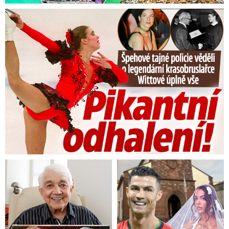
Tajná policie špehovala krasobruslařku Wittovou: Pikantní ...