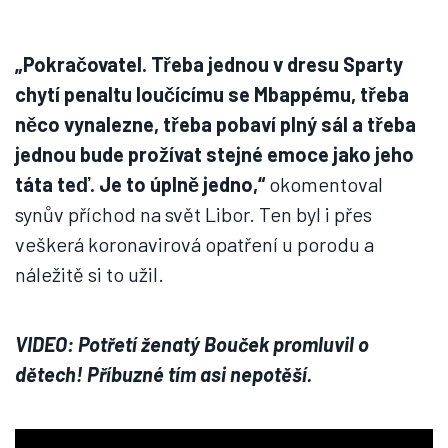
„Pokračovatel. Třeba jednou v dresu Sparty
chytí penaltu loučícímu se Mbappému, třeba
něco vynalezne, třeba pobaví plný sál a třeba
jednou bude prožívat stejné emoce jako jeho
táta teď. Je to úplně jedno,“
okomentoval
synův příchod na svět Libor. Ten byl i přes
veškerá koronavirová opatření u porodu a
náležitě si to užil.
VIDEO: Potřetí ženatý Bouček promluvil o
dětech! Příbuzné tím asi nepotěší.