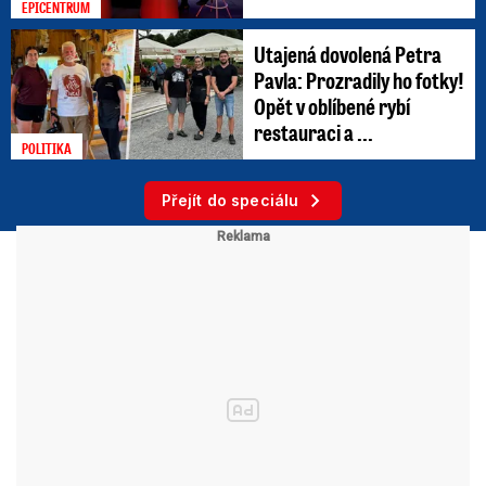
EPICENTRUM
Utajená dovolená Petra
Pavla: Prozradily ho fotky!
Opět v oblíbené rybí
restauraci a ...
POLITIKA
Přejít do speciálu