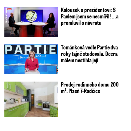
Kalousek o prezidentovi: S
Pavlem jsem se nesmířil! ...a
promluvil o návratu
Tománková vedle Partie dva
roky tajně studovala. Dcera
málem nestihla její…
Prodej rodinného domu 200
m², Plzeň 7-Radčice