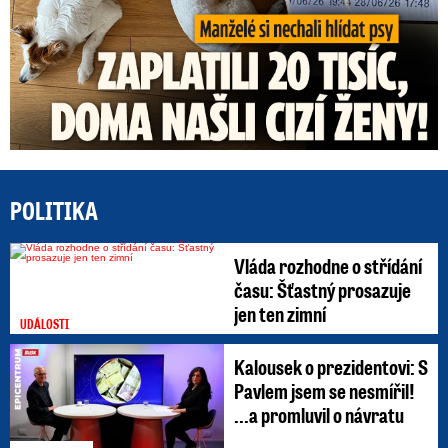
POLITIKA
Vláda rozhodne o střídání
času: Šťastný prosazuje
jen ten zimní
UDÁLOSTI
Kalousek o prezidentovi: S
Pavlem jsem se nesmířil!
...a promluvil o návratu