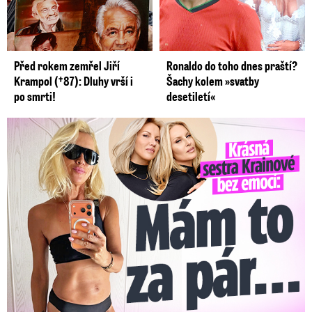
Před rokem zemřel Jiří
Ronaldo do toho dnes praští?
Krampol (†87): Dluhy vrší i
Šachy kolem »svatby
po smrti!
desetiletí«
Krásná sestra Krainové bez emocí: Mám to za pár…