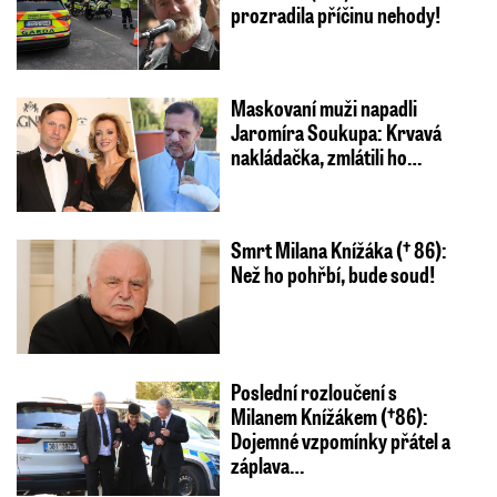
prozradila příčinu nehody!
Maskovaní muži napadli
Jaromíra Soukupa: Krvavá
nakládačka, zmlátili ho…
Smrt Milana Knížáka († 86):
Než ho pohřbí, bude soud!
Poslední rozloučení s
Milanem Knížákem (†86):
Dojemné vzpomínky přátel a
záplava…