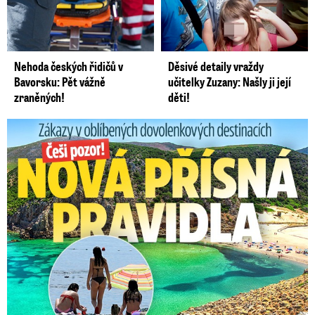
Nehoda českých řidičů v
Děsivé detaily vraždy
Bavorsku: Pět vážně
učitelky Zuzany: Našly ji její
zraněných!
děti!
Zákazy v dovolenkových rájích: Restrikce proti naháčům!