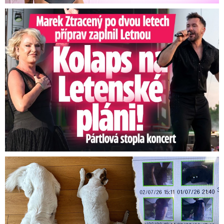
Marek Ztracený na Letné: Pártlová stopla koncert
Za hlídání psů zaplatili 20 tisíc, doma našli cizí ženy!