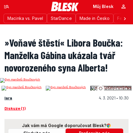
Můj Blesk
Macinka vs. Pavel
StarDance
Made in Česko
Festiva
»Voňavé štěstí« Libora Boučka:
Manželka Gábina ukázala tvář
novorozeného syna Alberta!
35
Fotogalerie >
lara
4. 3. 2021 • 10:30
Diskuze (1)
Jak vám má Google doporučovat Blesk?