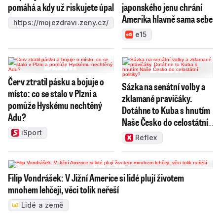
pomáhá a kdy už riskujete úpal
japonského jenu chrání
Amerika hlavně sama sebe
https://mojezdravi.zeny.cz/
e15
Červ ztratil pásku a bojuje o
Sázka na senátní volby a
místo: co se stalo v Plzni a
zklamané pravičáky.
pomůže Hyskému nechtěný
Dotáhne to Kuba s hnutím
Adu?
Naše Česko do celostátní
politiky?
iSport
Reflex
Filip Vondrášek: V Jižní Americe si lidé plují životem
mnohem lehčeji, věci tolik neřeší
Lidé a země