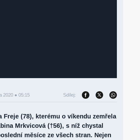
a 2020 ● 05:15
Sdílej:
a Freje (78), kterému o víkendu zemřela
bina Mrkvicová (†56), s níž chystal
poslední měsíce ze všech stran. Nejen