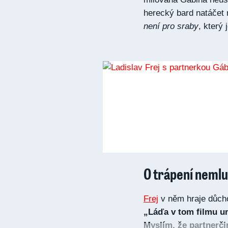
herecký bard natáčet
není pro sraby
, který 
O trápení nemlu
Frej
v něm hraje důcho
„Láďa v tom filmu um
Myslím, že partnerč