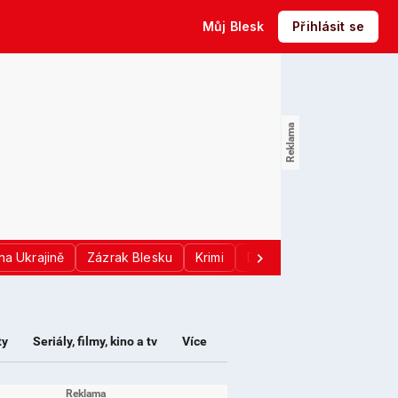
Můj Blesk
Přihlásit se
na Ukrajině
Zázrak Blesku
Krimi
Donald Trump
Sport
ty
Seriály, filmy, kino a tv
Více