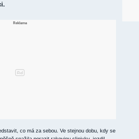
i.
edstavit, co má za sebou. Ve stejnou dobu, kdy se
šně snažila porazit rakovinu slinivky, jezdil