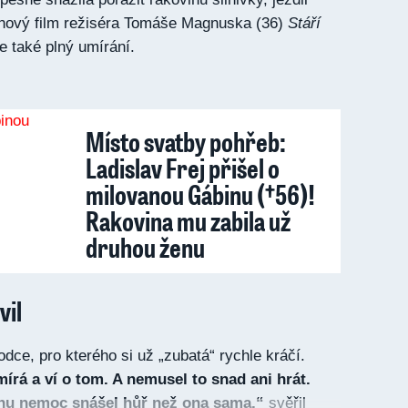
 nový film režiséra Tomáše Magnuska (36)
Stáří
je také plný umírání.
Místo svatby pohřeb:
Ladislav Frej přišel o
milovanou Gábinu (†56)!
Rakovina mu zabila už
druhou ženu
vil
dce, pro kterého si už „zubatá“ rychle kráčí.
írá a ví o tom. A nemusel to snad ani hrát.
inu nemoc snášel hůř než ona sama,“
svěřil