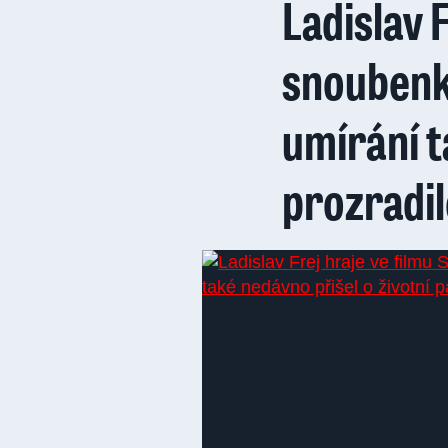
Ladislav 
snoubenky
umírání ta
prozradil