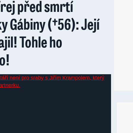
Frej před smrtí
 Gábiny (†56): Její
jil! Tohle ho
o!