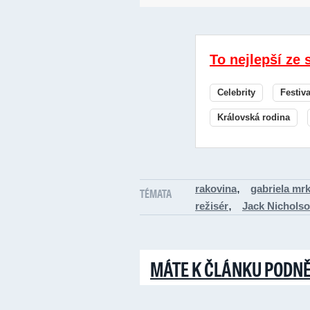
To nejlepší ze 
Celebrity
Festiv
Královská rodina
,
rakovina
gabriela mr
TÉMATA
,
režisér
Jack Nichols
MÁTE K ČLÁNKU PODN