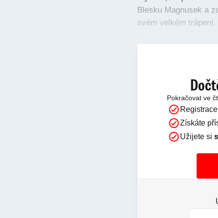
Blesku Magnusek a zdů
svém velkém trápení.
Dočt
Pokračovat ve č
Registrace
Získáte př
Užijete si
s