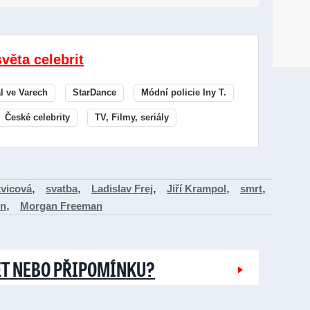
světa celebrit
al ve Varech
StarDance
Módní policie Iny T.
České celebrity
TV, Filmy, seriály
,
,
,
,
,
kvicová
svatba
Ladislav Frej
Jiří Krampol
smrt
,
on
Morgan Freeman
ĚT NEBO PŘIPOMÍNKU?