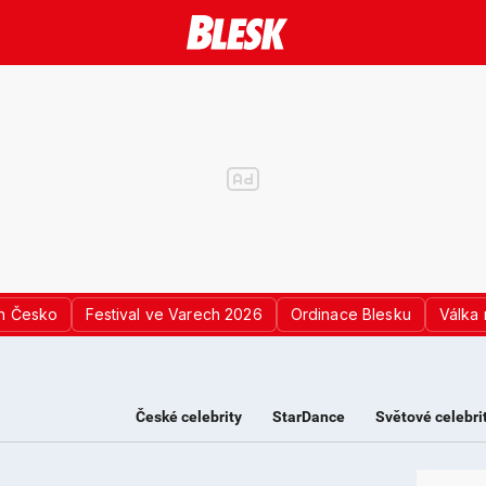
n Česko
Festival ve Varech 2026
Ordinace Blesku
Válka 
České celebrity
StarDance
Světové celebri