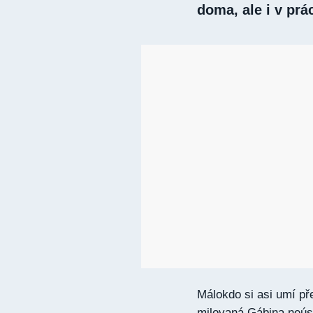
doma, ale i v prác
Málokdo si asi umí př
milovaná Gábina neúspě