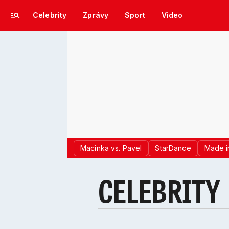
Celebrity
Zprávy
Sport
Video
Macinka vs. Pavel
StarDance
Made i
CELEBRITY