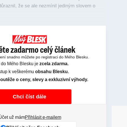
raznil, že se ale nezmínil jediným slovem o
ěte zadarmo celý článek
tení snadno můžete po registraci do Mého Blesku.
 do Mého Blesku je
zcela zdarma.
ístup k veškerému
obsahu Blesku.
outěže o ceny, slevy a exkluzivní výhody.
Chci číst dále
Účet už mám
Přihlásit e-mailem