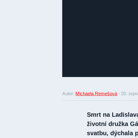
Autor:
Michaela Remešová
-
20. srpn
Smrt na Ladislav
životní družka Gá
svatbu, dýchala 