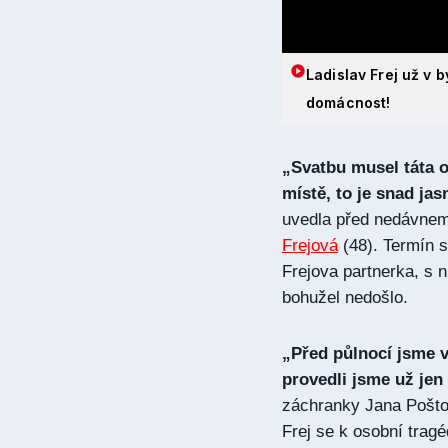
Ladislav Frej už v 
domácnost!
„Svatbu musel táta od
místě, to je snad jas
uvedla před nedávne
Frejová
(48). Termín s
Frejova partnerka, s n
bohužel nedošlo.
„Před půlnocí jsme v
provedli jsme už jen
záchranky Jana Poštov
Frej se k osobní trag