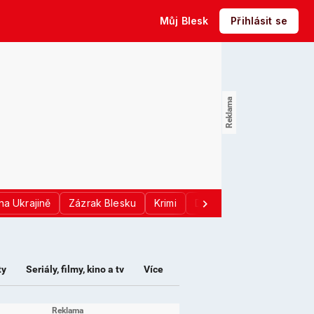
Můj Blesk
Přihlásit se
na Ukrajině
Zázrak Blesku
Krimi
Donald Trump
Sport
ty
Seriály, filmy, kino a tv
Více