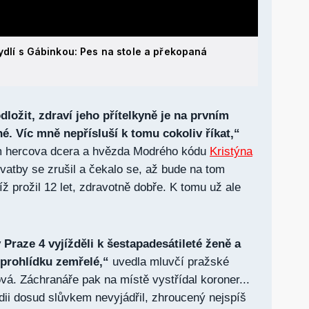
bydlí s Gábinkou: Pes na stole a překopaná
ložit, zdraví jeho přítelkyně je na prvním
né. Víc mně nepřísluší k tomu cokoliv říkat,“
m hercova dcera a hvězda Modrého kódu
Kristýna
vatby se zrušil a čekalo se, až bude na tom
íž prožil 12 let, zdravotně dobře. K tomu už ale
 Praze 4 vyjížděli k šestapadesátileté ženě a
 prohlídku zemřelé,“
uvedla mluvčí pražské
á. Záchranáře pak na místě vystřídal koroner...
édii dosud slůvkem nevyjádřil, zhroucený nejspíš