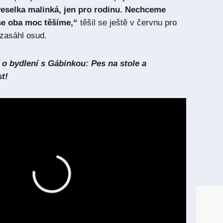
eselka malinká, jen pro rodinu. Nechceme
e oba moc těšíme,“
těšil se ještě v červnu pro
zasáhl osud.
 o bydlení s Gábinkou: Pes na stole a
st!