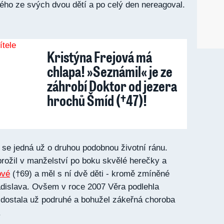
rého ze svých dvou dětí a po celý den nereagoval.
Kristýna Frejová má
chlapa! »Seznámil« je ze
záhrobí Doktor od jezera
hrochů Šmíd (†47)!
 se jedná už o druhou podobnou životní ránu.
ž prožil v manželství po boku skvělé herečky a
ové
(†69) a měl s ní dvě děti - kromě zmíněné
adislava. Ovšem v roce 2007 Věra podlehla
ji dostala už podruhé a bohužel zákeřná choroba
.