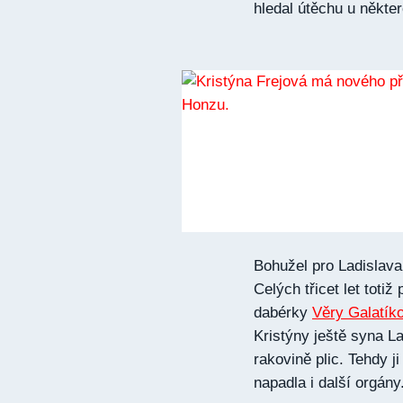
hledal útěchu u někte
Bohužel pro Ladislava
Celých třicet let toti
dabérky
Věry Galatík
Kristýny ještě syna L
rakovině plic. Tehdy 
napadla i další orgány