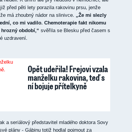
iž před pěti lety porazila rakovinu prsu, jenže
i, že má zhoubný nádor na slinivce.
„Že mi slezly
slední, co mi vadilo. Chemoterapie fakt nikomu
t hrozný období,“
svěřila se Blesku před časem s
vé uzdravení.
Opět udeřila! Frejovi vzala
manželku rakovina, teď s
ní bojuje přítelkyně
nak a seriálový představitel mladého doktora Sovy
 své plány - Gábinu totiž hodlal pojmout za