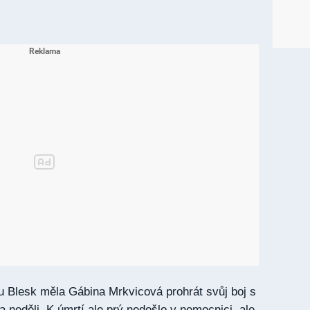
u Blesk měla Gábina Mrkvicová prohrát svůj boj s
 neděli. K úmrtí ale prý nedošlo v nemocnici, ale