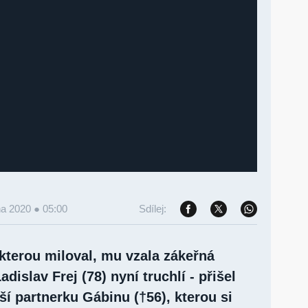
na 2020 ● 05:00
Sdílej:
kterou miloval, mu vzala zákeřná
dislav Frej (78) nyní truchlí - přišel
ší partnerku Gábinu (†56), kterou si