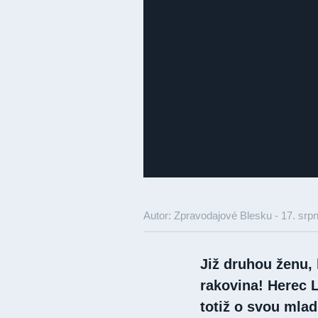
Autor: Zpravodajové Blesku -
17. srp
Již druhou ženu, 
rakovina! Herec La
totiž o svou mlad