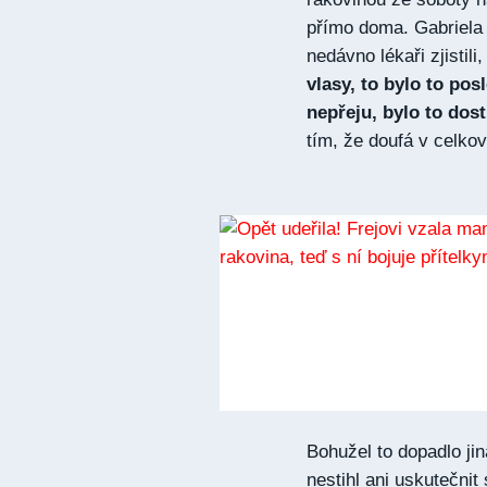
přímo doma. Gabriela j
nedávno lékaři zjistil
vlasy, to bylo to po
nepřeju, bylo to dos
tím, že doufá v celko
Bohužel to dopadlo ji
nestihl ani uskutečnit