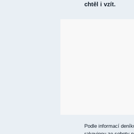
chtěl i vzít.
Podle informací deník
rakovinou ze soboty na