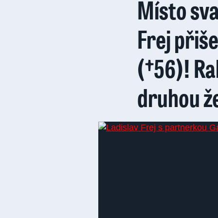
Místo sva
Frej přiš
(†56)! Ra
druhou ž