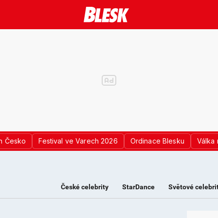
n Česko
Festival ve Varech 2026
Ordinace Blesku
Válka 
České celebrity
StarDance
Světové celebri