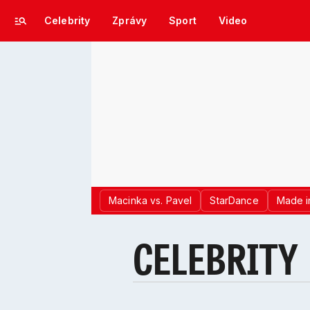
Celebrity
Zprávy
Sport
Video
Macinka vs. Pavel
StarDance
Made i
CELEBRITY