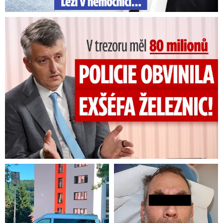
V trezoru měl 80 milionů: Policie obvinila exšéfa železnic!