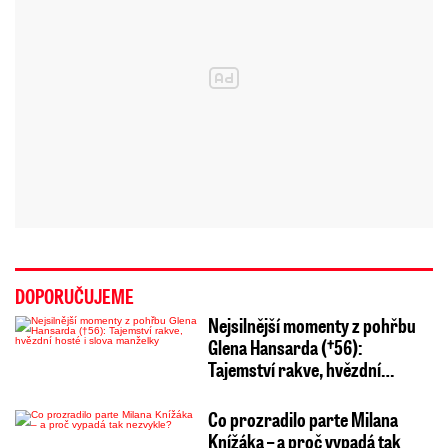
DOPORUČUJEME
Nejsilnější momenty z pohřbu
Glena Hansarda (†56):
Tajemství rakve, hvězdní…
Co prozradilo parte Milana
Knížáka – a proč vypadá tak