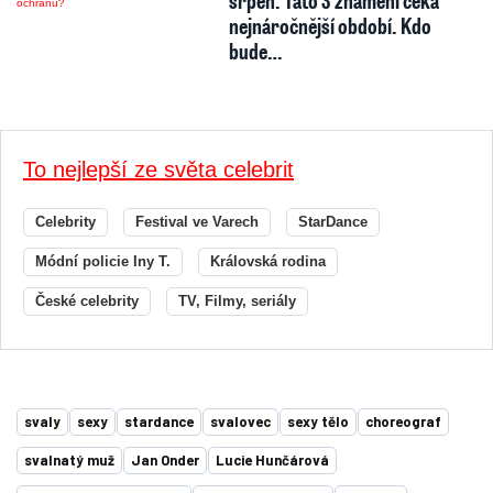
nejnáročnější období. Kdo
bude…
To nejlepší ze světa celebrit
Celebrity
Festival ve Varech
StarDance
Módní policie Iny T.
Královská rodina
České celebrity
TV, Filmy, seriály
svaly
sexy
stardance
svalovec
sexy tělo
choreograf
svalnatý muž
Jan Onder
Lucie Hunčárová