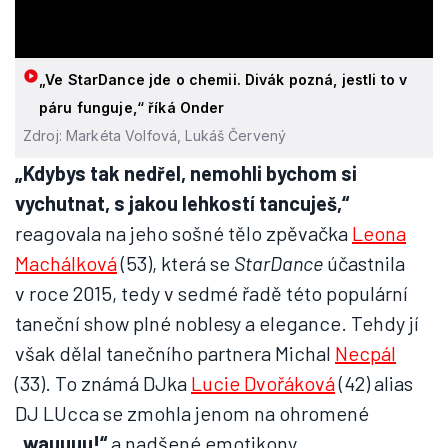
„Ve StarDance jde o chemii. Divák pozná, jestli to v
páru funguje,“ říká Onder
Zdroj: Markéta Volfová, Lukáš Červený
„Kdybys tak nedřel, nemohli bychom si
vychutnat, s jakou lehkostí tancuješ,“
reagovala na jeho sošné tělo zpěvačka
Leona
Machálková
(53), která se
StarDance
účastnila
v roce 2015, tedy v sedmé řadě této populární
taneční show plné noblesy a elegance. Tehdy jí
však dělal tanečního partnera Michal
Necpál
(33). To známá DJka
Lucie Dvořáková
(42) alias
DJ LUcca se zmohla jenom na ohromené
„wauuuu!“
a nadšené emotikony.