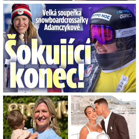
Velká soupeřka Adamczykové: Šokující konec!