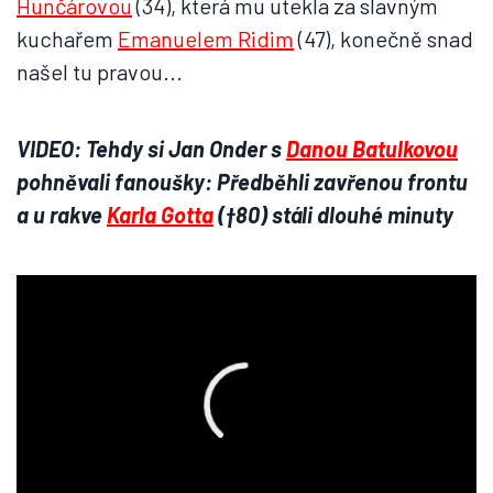
Hunčárovou
(34), která mu utekla za slavným
kuchařem
Emanuelem Ridim
(47), konečně snad
našel tu pravou...
VIDEO: Tehdy si Jan Onder s
Danou Batulkovou
pohněvali fanoušky: Předběhli zavřenou frontu
a u rakve
Karla Gotta
(†80) stáli dlouhé minuty