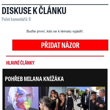
DISKUSE K ČLÁNKU
Počet komentářů: 0
Buďte první, kdo se k tématu vyjádří.
PŘIDAT NÁZOR
HLAVNÍ ČLÁNKY
POHŘEB MILANA KNÍŽÁKA
Posl