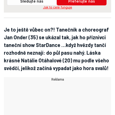
Sledujte nás
Preferujte nás
Jak to celé funguje
Je to ještě vůbec on?! Tanečník a choreograf
Jan Onder (35) se ukázal tak, jak ho příznivci
taneční show StarDance …když hvězdy tančí
rozhodně neznají: do půl pasu nahý. Láska
krásné Natálie Otáhalové (20) mu podle všeho
svědčí, jelikož začíná vypadat jako hora svalů!