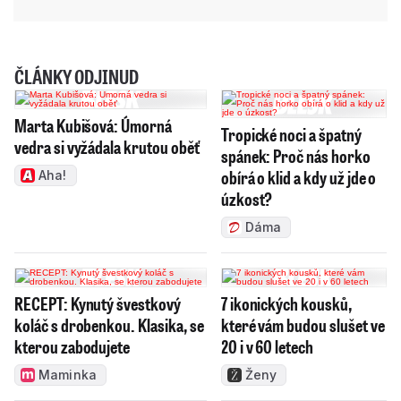
ČLÁNKY ODJINUD
Marta Kubišová: Úmorná
Tropické noci a špatný
vedra si vyžádala krutou oběť
spánek: Proč nás horko
obírá o klid a kdy už jde o
Aha!
úzkost?
Dáma
RECEPT: Kynutý švestkový
7 ikonických kousků,
koláč s drobenkou. Klasika, se
které vám budou slušet ve
kterou zabodujete
20 i v 60 letech
Maminka
Ženy