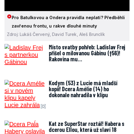
Pro Batulkovou a Ondera pravidla neplatí? Předběhli
zavřenou frontu, u rakve dlouhé minuty
Zdroj: Lukáš Červený, David Turek, Aleš Brunclík
Místo svatby pohřeb: Ladislav Frej
přišel o milovanou Gábinu (†56)!
Rakovina mu…
Kodym (53) z Lucie má mladší
kopii! Dcera Amélie (14) ho
dokonale nahradila v klipu
Kat ze SuperStar roztál! Habera s
dcerou Ellou, která už slaví 18