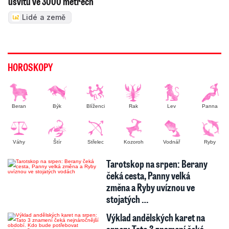
úsvitu ve 3000 metrech
Lidé a země
HOROSKOPY
Beran
Býk
Blíženci
Rak
Lev
Panna
Váhy
Štír
Střelec
Kozoroh
Vodnář
Ryby
Tarotskop na srpen: Berany
čeká cesta, Panny velká
změna a Ryby uvíznou ve
stojatých …
Výklad andělských karet na
srpen: Tato 3 znamení čeká