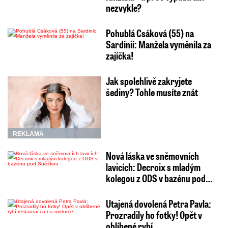
nezvykle?
Pohublá Csáková (55) na
Sardinii: Manžela vyměnila za
zajíčka!
Jak spolehlivě zakryjete
šediny? Tohle musíte znát
REKLAMA
Nová láska ve sněmovních
lavicích: Decroix s mladým
kolegou z ODS v bazénu pod…
Utajená dovolená Petra Pavla:
Prozradily ho fotky! Opět v
oblíbené rybí…