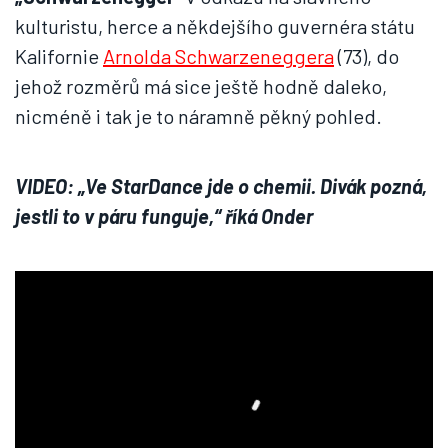
kulturistu, herce a někdejšího guvernéra státu
Kalifornie
Arnolda Schwarzeneggera
(73), do
jehož rozměrů má sice ještě hodně daleko,
nicméně i tak je to náramně pěkný pohled.
VIDEO: „Ve StarDance jde o chemii. Divák pozná,
jestli to v páru funguje,“ říká Onder