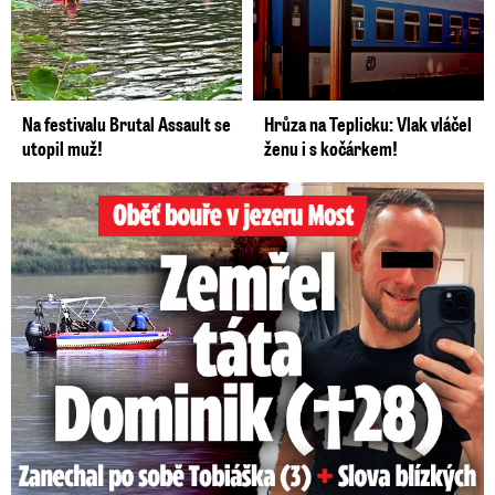
Na festivalu Brutal Assault se
Hrůza na Teplicku: Vlak vláčel
utopil muž!
ženu i s kočárkem!
Oběť bouře v jezeru Most: Zemřel táta Dominik (†28)