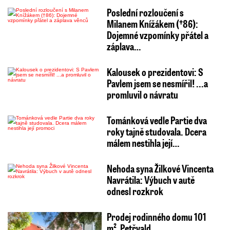
Poslední rozloučení s
Milanem Knížákem (†86):
Dojemné vzpomínky přátel a
záplava…
Kalousek o prezidentovi: S
Pavlem jsem se nesmířil! ...a
promluvil o návratu
Tománková vedle Partie dva
roky tajně studovala. Dcera
málem nestihla její…
Nehoda syna Žilkové Vincenta
Navrátila: Výbuch v autě
odnesl rozkrok
Prodej rodinného domu 101
m², Petřvald