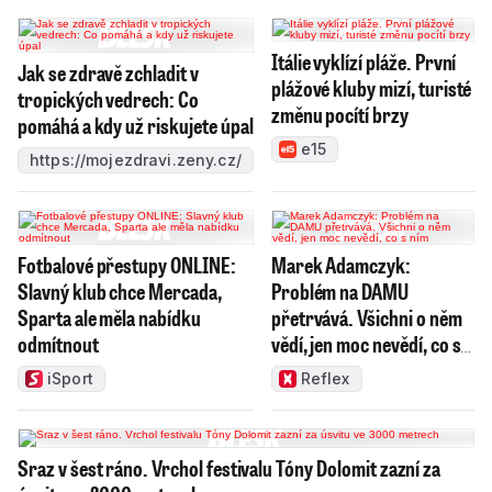
Itálie vyklízí pláže. První
Jak se zdravě zchladit v
plážové kluby mizí, turisté
tropických vedrech: Co
změnu pocítí brzy
pomáhá a kdy už riskujete úpal
e15
https://mojezdravi.zeny.cz/
Fotbalové přestupy ONLINE:
Marek Adamczyk:
Slavný klub chce Mercada,
Problém na DAMU
Sparta ale měla nabídku
přetrvává. Všichni o něm
odmítnout
vědí, jen moc nevědí, co s
ním
iSport
Reflex
Sraz v šest ráno. Vrchol festivalu Tóny Dolomit zazní za