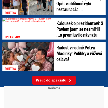
Opět v oblíbené rybí
restauraci a ...
POLITIKA
Kalousek o prezidentovi: S
Pavlem jsem se nesmířil!
...a promluvil o návratu
EPICENTRUM
Radost v rodině Petra
Macinky: Polibky a růžová
oslava!
POLITIKA
Přejít do speciálu