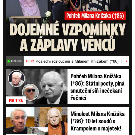
Poslední rozloučení s Milanem Knížákem (†86): Dojemn
15:22
ONLINE
Pohřeb Milana Knížáka
(†86): Státní pocty, plná
smuteční síň i nečekaní
řečníci
POLITIKA
Minulost Milana Knížáka
(†86): 10 let soudů s
Krampolem o majetek!