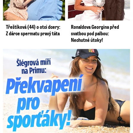
Třeštíková (44) o otci dcery:
Ronaldova Georgina před
Z dárce spermatu pravý táta
svatbou pod palbou:
Nechutné útoky!
Lucie Šlégrová míří na Primu. Překvapení pro sporťáky!