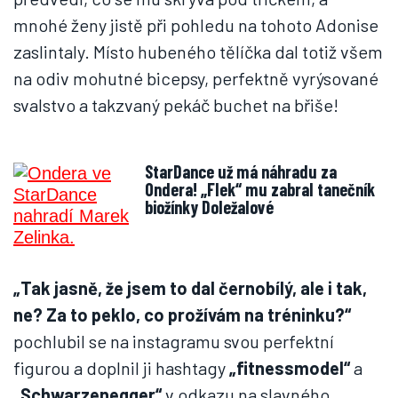
mnohé ženy jistě při pohledu na tohoto Adonise
zaslintaly. Místo hubeného tělíčka dal totiž všem
na odiv mohutné bicepsy, perfektně vyrýsované
svalstvo a takzvaný pekáč buchet na břiše!
StarDance už má náhradu za
Ondera! „Flek“ mu zabral tanečník
biožínky Doležalové
„Tak jasně, že jsem to dal černobílý, ale i tak,
ne? Za to peklo, co prožívám na tréninku?“
pochlubil se na instagramu svou perfektní
figurou a doplnil ji hashtagy
„fitnessmodel“
a
„Schwarzenegger“
v odkazu na slavného