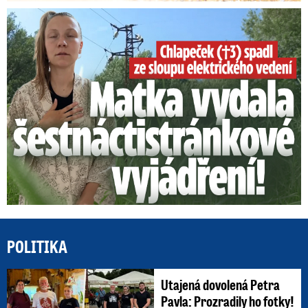
Smrtelný pád chlapce: Matka vydala vyjádření na 16 stran
POLITIKA
Utajená dovolená Petra
Pavla: Prozradily ho fotky!