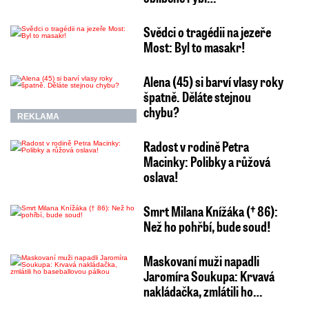
Svědci o tragédii na jezeře
Most: Byl to masakr!
Alena (45) si barví vlasy roky
špatně. Děláte stejnou
chybu?
REKLAMA
Radost v rodině Petra
Macinky: Polibky a růžová
oslava!
Smrt Milana Knížáka († 86):
Než ho pohřbí, bude soud!
Maskovaní muži napadli
Jaromíra Soukupa: Krvavá
nakládačka, zmlátili ho…