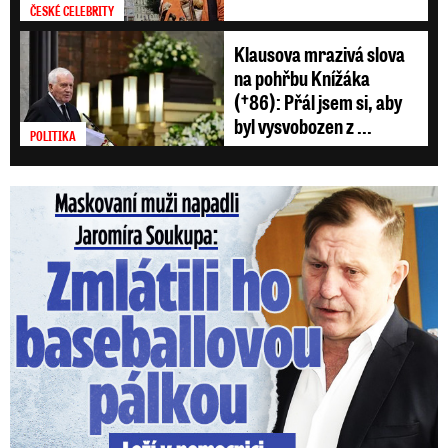
ČESKÉ CELEBRITY
Klausova mrazivá slova
na pohřbu Knížáka
(†86): Přál jsem si, aby
byl vysvobozen z ...
POLITIKA
Maskovaní muži napadli Jaromíra Soukupa: Krvavá nakládačka