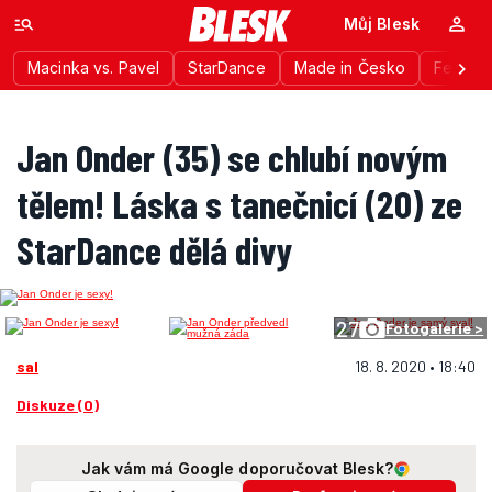
Můj Blesk
Macinka vs. Pavel
StarDance
Made in Česko
Festiva
Jan Onder (35) se chlubí novým
tělem! Láska s tanečnicí (20) ze
StarDance dělá divy
27
Fotogalerie >
sal
18. 8. 2020 • 18:40
Diskuze (0)
Jak vám má Google doporučovat Blesk?