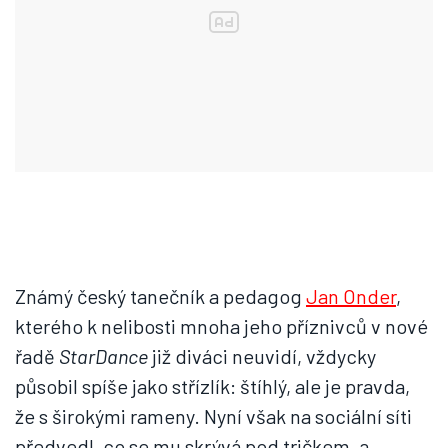
Známý český tanečník a pedagog
Jan Onder
,
kterého k nelibosti mnoha jeho příznivců v nové
řadě
StarDance
již diváci neuvidí, vždycky
působil spíše jako střízlík: štíhlý, ale je pravda,
že s širokými rameny. Nyní však na sociální síti
předvedl, co se mu skrývá pod tričkem, a