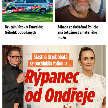
Brutální útok v Tanvaldu:
Záhada rozluštěna! Policie
Několik pobodaných
zná totožnost zmateného
muže
Šťastná Brzobohatá se pochlubila fotkou: Rýpanec od Ondřeje