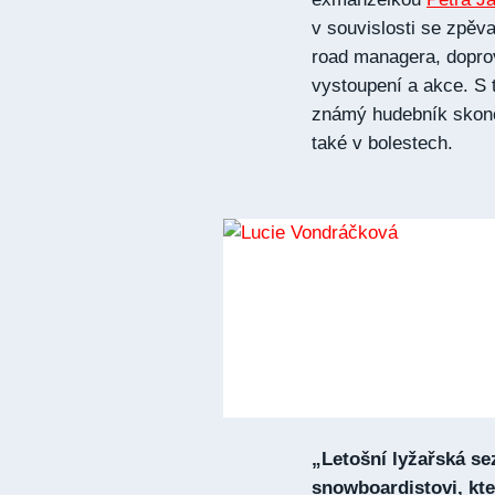
v souvislosti se zpě
road managera, doprov
vystoupení a akce. S t
známý hudebník skonč
také v bolestech.
„Letošní lyžařská s
snowboardistovi, kte