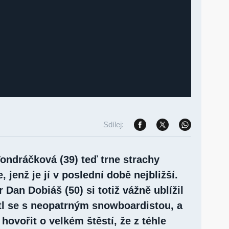
Sdílej:
ondráčková (39) teď trne strachy
 jenž je jí v poslední době nejbližší.
 Dan Dobiáš (50) si totiž vážně ublížil
etl se s neopatrným snowboardistou, a
hovořit o velkém štěstí, že z téhle