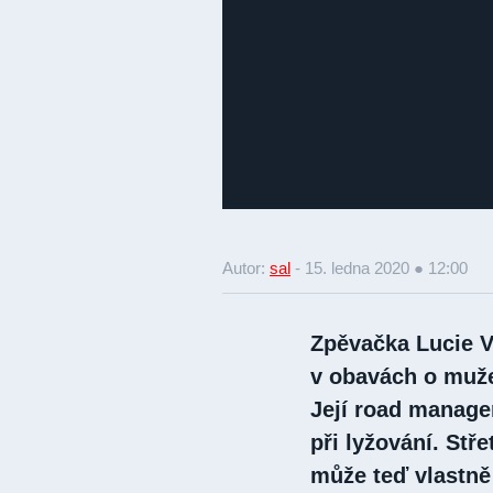
Autor:
sal
-
15. ledna 2020 ● 12:00
Zpěvačka Lucie V
v obavách o muže,
Její road manager
při lyžování. Stř
může teď vlastně 