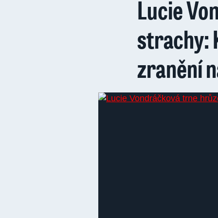
Lucie Vo
strachy: 
zranění n