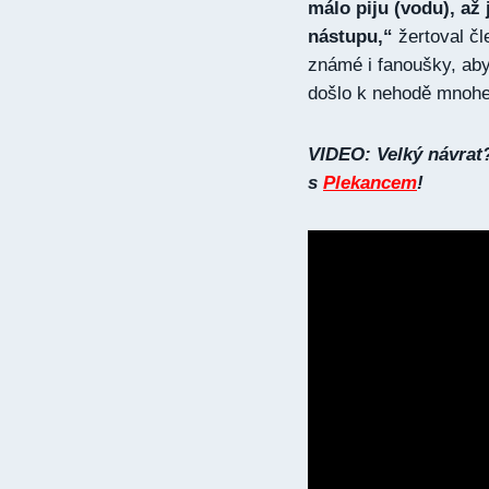
málo piju (vodu), až
nástupu,“
žertoval čl
známé i fanoušky, aby 
došlo k nehodě mnoh
VIDEO: Velký návrat
s
Plekancem
!