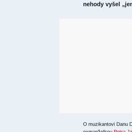
nehody vyšel „j
O muzikantovi Danu Do
exmanželkou
Petra J