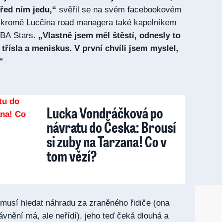
před ním jedu,“
svěřil se na svém facebookovém
je kromě Lucčina road managera také kapelníkem
BBA Stars.
„Vlastně jsem měl štěstí, odnesly to
 třísla a meniskus. V první chvíli jsem myslel,
“
Lucka Vondráčková po
návratu do Česka: Brousí
si zuby na Tarzana! Co v
tom vězí?
 musí hledat náhradu za zraněného řidiče (ona
ávnění má, ale neřídí), jeho teď čeká dlouhá a