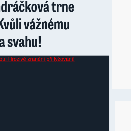
ndráčková trne
Kvůli vážnému
a svahu!