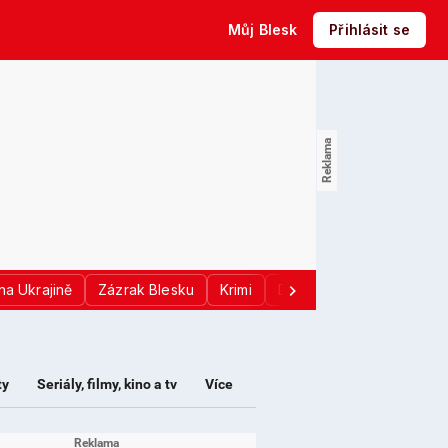
Můj Blesk
Přihlásit se
na Ukrajině
Zázrak Blesku
Krimi
Donald Trump
Sport
ty
Seriály, filmy, kino a tv
Více