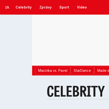
Celebrity
Zprávy
Sport
Video
Macinka vs. Pavel
StarDance
Made i
CELEBRITY