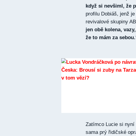
když si nevšiml, že 
profilu Dobiáš, jenž 
revivalové skupiny A
jen obě kolena, vazy,
že to mám za sebou.
Zatímco Lucie si nyní
sama prý řidičské opr