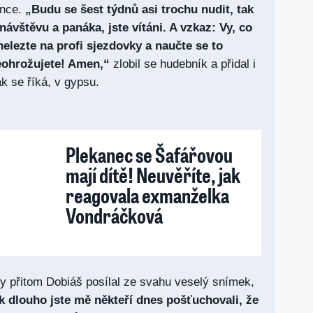
nce.
„Budu se šest týdnů asi trochu nudit, tak
 návštěvu a panáka, jste vítáni. A vzkaz: Vy, co
nelezte na profi sjezdovky a naučte se to
eohrožujete! Amen,“
zlobil se hudebník a přidal i
ak se říká, v gypsu.
Plekanec se Šafářovou
mají dítě! Neuvěříte, jak
reagovala exmanželka
Vondráčková
y přitom Dobiáš posílal ze svahu veselý snímek,
k dlouho jste mě někteří dnes pošťuchovali, že