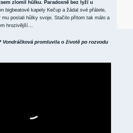
 jsem zlomil hůlku. Paradoxně bez lyží u
en bigbeatové kapely Kečup a žádal své přátele,
mu poslali hůlky svoje. Stačilo přitom tak málo a
em hrozivější…
? Vondráčková promluvila o životě po rozvodu