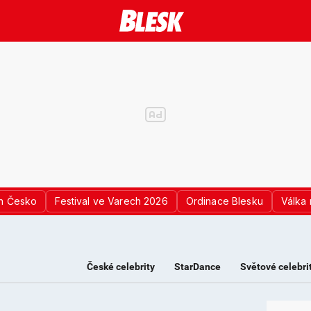
n Česko
Festival ve Varech 2026
Ordinace Blesku
Válka 
České celebrity
StarDance
Světové celebri