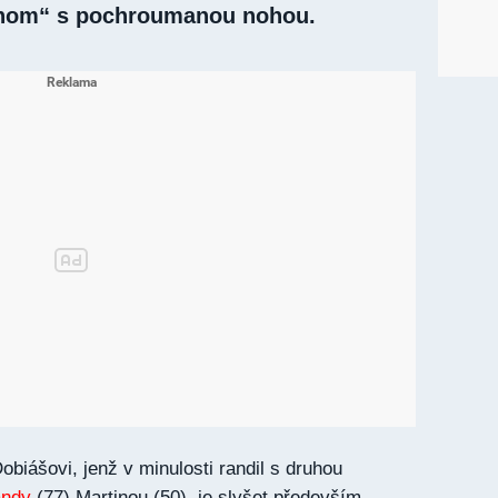
enom“ s pochroumanou nohou.
biášovi, jenž v minulosti randil s druhou
andy
(77) Martinou (50), je slyšet především