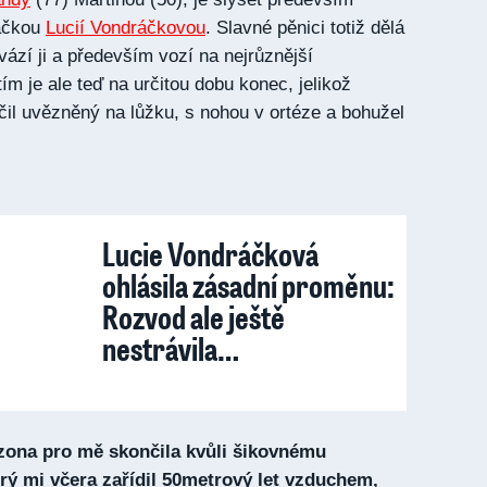
vačkou
Lucií Vondráčkovou
. Slavné pěnici totiž dělá
ází ji a především vozí na nejrůznější
ím je ale teď na určitou dobu konec, jelikož
il uvězněný na lůžku, s nohou v ortéze a bohužel
Lucie Vondráčková
ohlásila zásadní proměnu:
Rozvod ale ještě
nestrávila…
ezona pro mě skončila kvůli šikovnému
rý mi včera zařídil 50metrový let vzduchem,