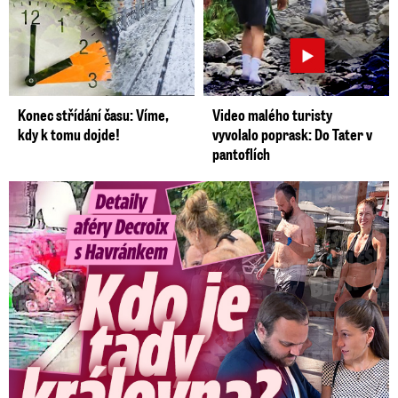
Konec střídání času: Víme,
Video malého turisty
kdy k tomu dojde!
vyvolalo poprask: Do Tater v
pantoflích
Detaily aféry Decroix s Havránkem: Kdo je tady královna?