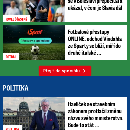
se v Boleslavi přepočítal a
ukázal, v čem je Slavia dál
PAVEL ŠŤASTNÝ
Fotbalové přestupy
ONLINE: odchod Vindahla
ze Sparty se blíží, míří do
druhé italské ...
FOTBAL
Přejít do speciálu
POLITIKA
Havlíček se stavebním
zákonem protlačil změnu
názvu svého ministerstva.
Bude to stát ...
POLITIKA