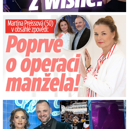
Preissová (50) v obsáhlé zpovědi: Poprvé o operaci manžela
Na Gáboríka se sypou obvinění z nevěry: Reakce manželky!