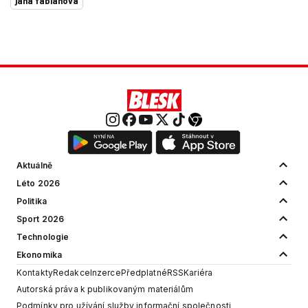
jana fabiánová
Aktuálně
Léto 2026
Politika
Sport 2026
Technologie
Ekonomika
Kontakty
Redakce
Inzerce
Předplatné
RSS
Kariéra
Autorská práva k publikovaným materiálům
Podmínky pro užívání služby informační společnosti