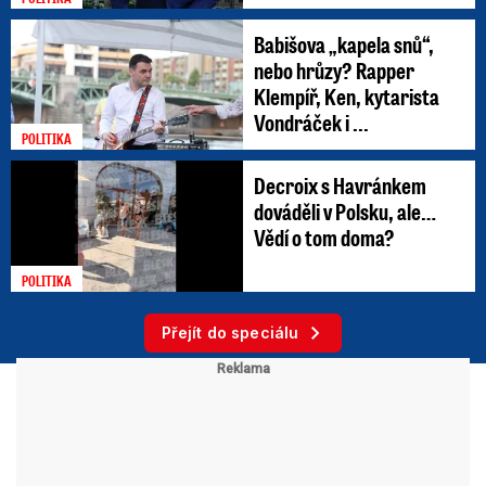
Babišova „kapela snů“,
nebo hrůzy? Rapper
Klempíř, Ken, kytarista
Vondráček i ...
POLITIKA
Decroix s Havránkem
dováděli v Polsku, ale…
Vědí o tom doma?
POLITIKA
Přejít do speciálu