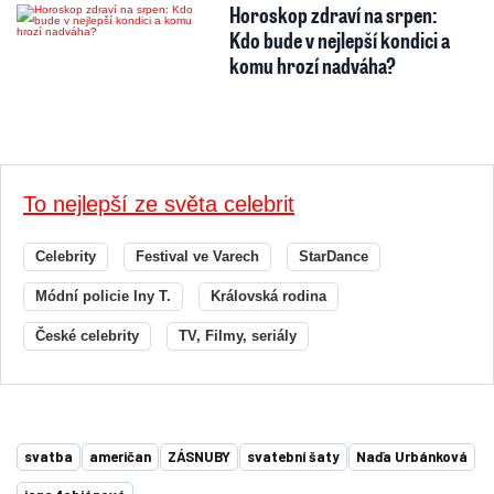
Horoskop zdraví na srpen:
Kdo bude v nejlepší kondici a
komu hrozí nadváha?
To nejlepší ze světa celebrit
Celebrity
Festival ve Varech
StarDance
Módní policie Iny T.
Královská rodina
České celebrity
TV, Filmy, seriály
svatba
američan
ZÁSNUBY
svatební šaty
Naďa Urbánková