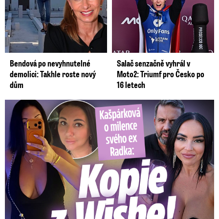
Bendová po nevyhnutelné
Salač senzačně vyhrál v
demolici: Takhle roste nový
Moto2: Triumf pro Česko po
dům
16 letech
Kašpárková o milence svého ex Radka: Kopie z Wishe!