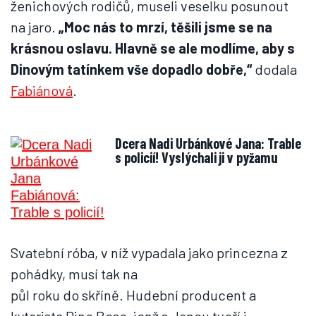
ženichových rodičů, museli veselku posunout
na jaro.
„Moc nás to
mrzí, těšili jsme se na
krásnou oslavu. Hlavně se ale modlíme, aby
s
Dinovým tatínkem vše
dopadlo dobře,“
dodala
Fabiánová
.
Dcera Nadi Urbánkové Jana: Trable
s policií! Vyslýchali ji v pyžamu
Svatební róba, v níž vypadala jako princezna z
pohádky, musí tak na
půl roku do skříně. Hudební producent a