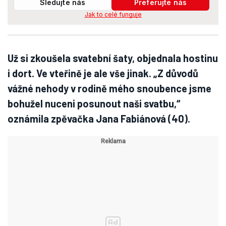
Sledujte nás
Preferujte nás
Jak to celé funguje
Už si zkoušela svatební šaty, objednala hostinu
i dort. Ve vteřině je ale vše jinak. „Z důvodů
vážné nehody v rodině mého snoubence jsme
bohužel nuceni posunout naši svatbu,“
oznámila zpěvačka Jana Fabiánová (40).