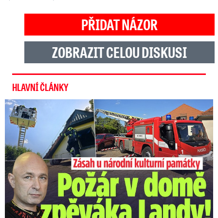
PŘIDAT NÁZOR
ZOBRAZIT CELOU DISKUSI
HLAVNÍ ČLÁNKY
U Daniela Landy hořelo! Hasiči kroutí hlavou