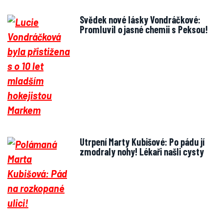
Svědek nové lásky Vondráčkové:
Promluvil o jasné chemii s Peksou!
Utrpení Marty Kubišové: Po pádu jí
zmodraly nohy! Lékaři našli cysty