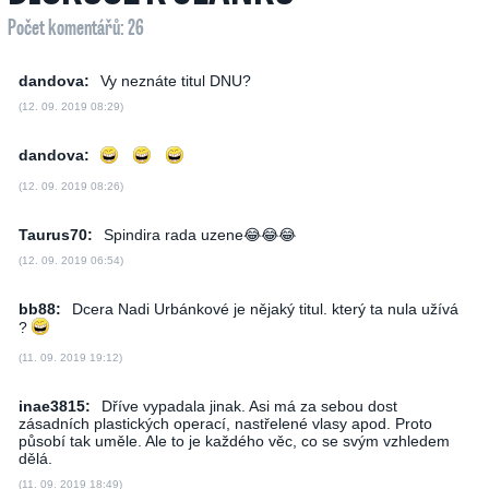
Počet komentářů: 26
dandova:
Vy neznáte titul DNU?
(12. 09. 2019 08:29)
dandova:
(12. 09. 2019 08:26)
Taurus70:
Spindira rada uzene😂😂😂
(12. 09. 2019 06:54)
bb88:
Dcera Nadi Urbánkové je nějaký titul. který ta nula užívá
?
(11. 09. 2019 19:12)
inae3815:
Dříve vypadala jinak. Asi má za sebou dost
zásadních plastických operací, nastřelené vlasy apod. Proto
působí tak uměle. Ale to je každého věc, co se svým vzhledem
dělá.
(11. 09. 2019 18:49)