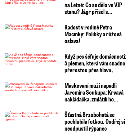
na Letné: Co se dělo ve VIP
stanu? Jágr přišel s…
Radost v rodině Petra
Macinky: Polibky a růžová
oslava!
Když pes šéfuje domácnosti:
5 plemen, která vám snadno
přerostou přes hlavu,…
Maskovaní muži napadli
Jaromíra Soukupa: Krvavá
nakládačka, zmlátili ho…
Šťastná Brzobohatá se
pochlubila fotkou: Ondřej si
neodpustil rýpanec