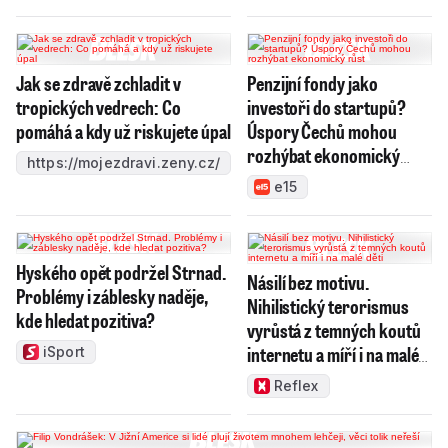
Jak se zdravě zchladit v
Penzijní fondy jako
tropických vedrech: Co
investoři do startupů?
pomáhá a kdy už riskujete úpal
Úspory Čechů mohou
rozhýbat ekonomický
https://mojezdravi.zeny.cz/
růst
e15
Hyského opět podržel Strnad.
Násilí bez motivu.
Problémy i záblesky naděje,
Nihilistický terorismus
kde hledat pozitiva?
vyrůstá z temných koutů
internetu a míří i na malé
iSport
děti
Reflex