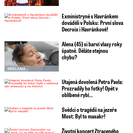
Exministryně s Havránkem
dováděli v Polsku: První slova
Decroix i Havránkové!
Alena (45) si barví vlasy roky
špatně. Děláte stejnou
chybu?
REKLAMA
Utajená dovolená Petra Pavla:
Prozradily ho fotky! Opět v
oblíbené rybí…
Svědci o tragédii na jezeře
Most: Byl to masakr!
Životní koncert Ztraceného