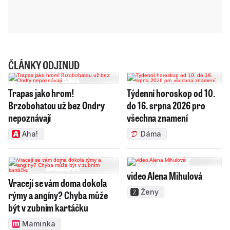
ČLÁNKY ODJINUD
Trapas jako hrom!
Týdenní horoskop od 10.
Brzobohatou už bez Ondry
do 16. srpna 2026 pro
nepoznávají
všechna znamení
Aha!
Dáma
video Alena Mihulová
Vracejí se vám doma dokola
Ženy
rýmy a angíny? Chyba může
být v zubním kartáčku
Maminka