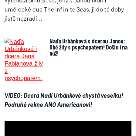
kytarista Dino Bose, jenž s Janou tvoří i
umělecké duo The Infi nite Seas, ji do té doby
jistě nezradí...
Naďa Urbánková s dcerou Janou:
Obě žily s psychopatem! Došlo i na
nůž!
VIDEO: Dcera Nadi Urbánkové chystá veselku!
Podruhé řekne ANO Američanovi!