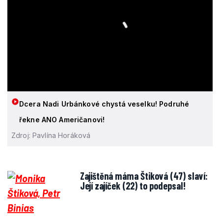
Dcera Nadi Urbánkové chystá veselku! Podruhé
řekne ANO Američanovi!
Zdroj: Pavlína Horáková
Zajištěná máma Štiková (47) slaví:
Její zajíček (22) to podepsal!