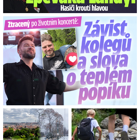
Ztracený po životním koncertě: Závist kolegů a teplý popík