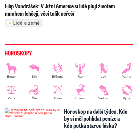
Filip Vondrášek: V Jižní Americe si lidé plují životem
mnohem lehčeji, věci tolik neřeší
Lidé a země
HOROSKOPY
Beran
Býk
Blíženci
Rak
Lev
Panna
Váhy
Štír
Střelec
Kozoroh
Vodnář
Ryby
Horoskop na další týden: Kdo
by si měl pohlídat peníze a
kdo potká starou lásku?