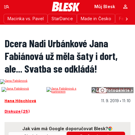
Můj Blesk
Macinka vs. Pavel
StarDance
Made in Česko
Festiva
Dcera Nadi Urbánkové Jana
Fabiánová už měla šaty i dort,
ale... Svatba se odkládá!
24
Fotogalerie >
Hana Höschlová
11. 9. 2019 • 11:10
Diskuze (25)
Jak vám má Google doporučovat Blesk?