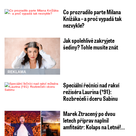
Co prozradilo parte Milana
Knížáka – a proč vypadá tak
nezvykle?
Jak spolehlivě zakryjete
šediny? Tohle musíte znát
REKLAMA
Speciální řečníci nad rakví
režiséra Laurina (†91):
Rozbrečeli i dceru Sabinu
Marek Ztracený po dvou
letech příprav naplnil
amfiteátr: Kolaps na Letné!…