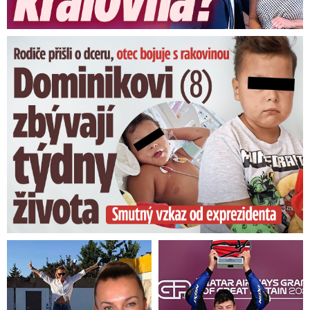
Dominikovi (8) zbývají týdny života: Vzkaz od exprezidenta