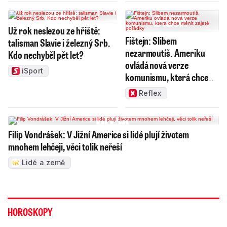
Už rok neslezou ze hřiště:
Fištejn: Slibem
talisman Slavie i železný Srb.
nezarmoutíš. Ameriku
Kdo nechyběl pět let?
ovládá nová verze
iSport
komunismu, která chce
měnit zajeté pořádky
Reflex
Filip Vondrášek: V Jižní Americe si lidé plují životem
mnohem lehčeji, věci tolik neřeší
Lidé a země
HOROSKOPY