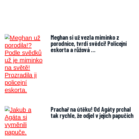
Meghan si už vezla miminko z
porodnice, tvrdí svědci! Policejní
eskorta a růžová …
Prachař na útěku! Od Agáty prchal
tak rychle, že odjel v jejích papučích