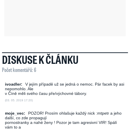
DISKUSE K ČLÁNKU
Počet komentářů: 6
ivoadler:
V jejím případě už se jedná o nemoc. Pár facek by asi
nepomohlo. Ale
v Číně měli svého času pře/výchovné tábory.
(03. 05. 2019 17:20)
moje_vec:
POZOR! Prosím ohlašuje každý nick :mtpetr a jeho
další, co zde propagují
pornostranky a nahé ženy ! Pozor je tam agresivní VIR! Spálí
vám to a