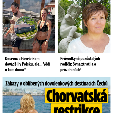
Decroix s Havránkem
Průvodkyně pozůstalých
dováděli v Polsku, ale… Vědí
rodičů: Syna ztratila o
o tom doma?
prázdninách!
Zákazy v dovolenkových rájích: Restrikce proti naháčům!