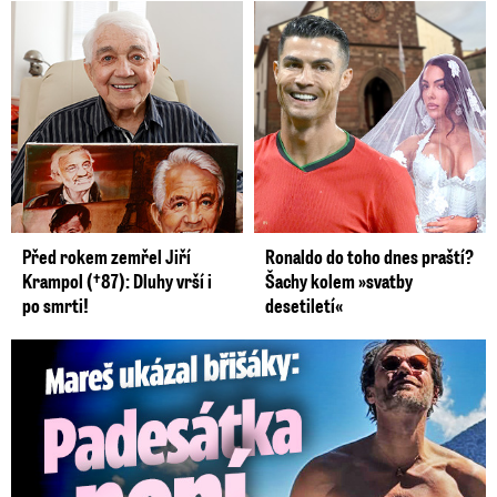
Před rokem zemřel Jiří
Ronaldo do toho dnes praští?
Krampol (†87): Dluhy vrší i
Šachy kolem »svatby
po smrti!
desetiletí«
Mareš v dokonalé formě ukázal břišáky: Padesátka není znát