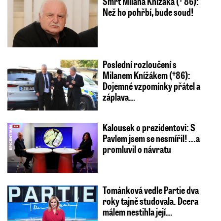
Smrt Milana Knížáka († 86):
Než ho pohřbí, bude soud!
Poslední rozloučení s
Milanem Knížákem (†86):
Dojemné vzpomínky přátel a
záplava…
Kalousek o prezidentovi: S
Pavlem jsem se nesmířil! ...a
promluvil o návratu
Tománková vedle Partie dva
roky tajně studovala. Dcera
málem nestihla její…