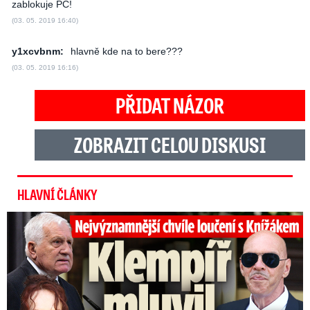
zablokuje PC!
(03. 05. 2019 16:40)
y1xcvbnm:
hlavně kde na to bere???
(03. 05. 2019 16:16)
PŘIDAT NÁZOR
ZOBRAZIT CELOU DISKUSI
HLAVNÍ ČLÁNKY
Top momenty pohřbu Knížáka: Dojatý Klempíř, Pospíšil s Medou