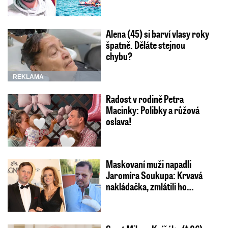
Alena (45) si barví vlasy roky
špatně. Děláte stejnou
chybu?
REKLAMA
Radost v rodině Petra
Macinky: Polibky a růžová
oslava!
Maskovaní muži napadli
Jaromíra Soukupa: Krvavá
nakládačka, zmlátili ho…