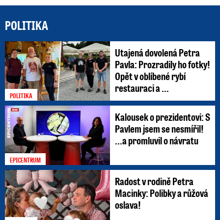
POLITIKA
Utajená dovolená Petra
Pavla: Prozradily ho fotky!
Opět v oblíbené rybí
restauraci a ...
POLITIKA
Kalousek o prezidentovi: S
Pavlem jsem se nesmířil!
...a promluvil o návratu
EPICENTRUM
Radost v rodině Petra
Macinky: Polibky a růžová
oslava!