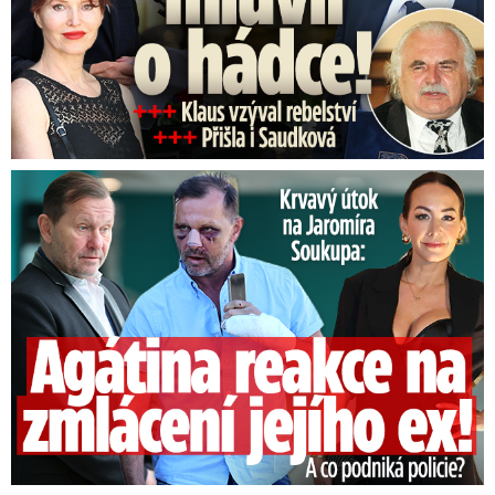
Útok na Jaromíra Soukupa: Reakce Agáty na zmlácení jejího ex