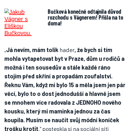
Bučková konečně odtajnila důvod
rozchodu s Vágnerem! Přišla na to
doma!
„
Já nevím, mám tolik
hader
, že bych si tím
mohla vytapetovat byt v Praze, dům u rodičů a
možná i ten sousedův a stále každé ráno
stojím před skříní a propadám zoufalství.
Řeknu Vám, když mi bylo 15 a měla jsem jen pár
věcí, bylo to o dost jednodušší a hlavně jsem
se mnohem více radovala z JEDNOHO nového
kousku, který mi maminka jednou za čas
koupila. Musím se naučit svůj módní koníček
trošku krotit
,“ posteskla si na sociální síti