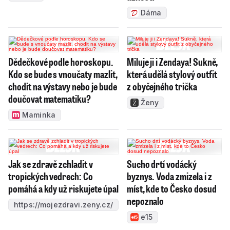
Dáma
Dědečkové podle horoskopu.
Miluje ji i Zendaya! Sukně,
Kdo se bude s vnoučaty mazlit,
která udělá stylový outfit
chodit na výstavy nebo je bude
z obyčejného trička
doučovat matematiku?
Ženy
Maminka
Jak se zdravě zchladit v
Sucho drtí vodácký
tropických vedrech: Co
byznys. Voda zmizela i z
pomáhá a kdy už riskujete úpal
míst, kde to Česko dosud
nepoznalo
https://mojezdravi.zeny.cz/
e15