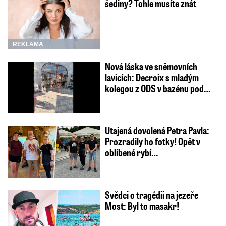
šediny? Tohle musíte znát
REKLAMA
Nová láska ve sněmovních
lavicích: Decroix s mladým
kolegou z ODS v bazénu pod…
Utajená dovolená Petra Pavla:
Prozradily ho fotky! Opět v
oblíbené rybí…
Svědci o tragédii na jezeře
Most: Byl to masakr!