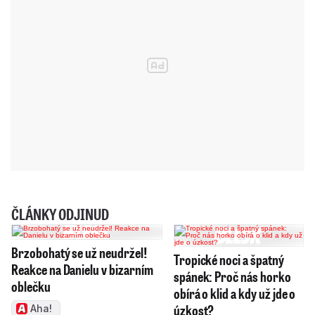
ČLÁNKY ODJINUD
Brzobohatý se už neudržel!
Tropické noci a špatný
Reakce na Danielu v bizarním
spánek: Proč nás horko
oblečku
obírá o klid a kdy už jde o
úzkost?
Aha!