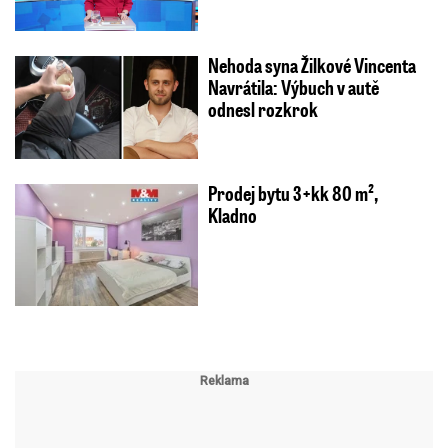
Nehoda syna Žilkové Vincenta
Navrátila: Výbuch v autě
odnesl rozkrok
Prodej bytu 3+kk 80 m²,
Kladno