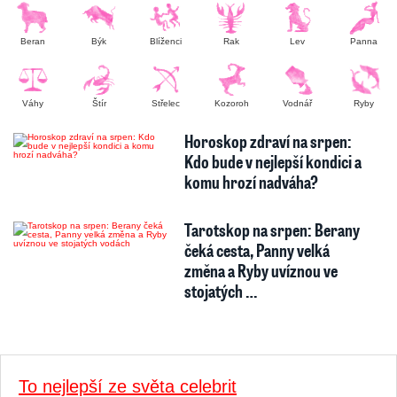
Beran
Býk
Blíženci
Rak
Lev
Panna
Váhy
Štír
Střelec
Kozoroh
Vodnář
Ryby
Horoskop zdraví na srpen:
Kdo bude v nejlepší kondici a
komu hrozí nadváha?
Tarotskop na srpen: Berany
čeká cesta, Panny velká
změna a Ryby uvíznou ve
stojatých …
To nejlepší ze světa celebrit