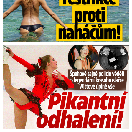
Tajná policie špehovala krasobruslařku Wittovou: Pikantní ...