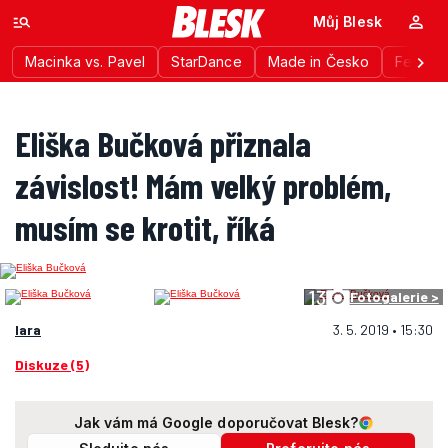
Můj Blesk
Macinka vs. Pavel
StarDance
Made in Česko
Festiva
Eliška Bučková přiznala
závislost! Mám velký problém,
musím se krotit, říká
13
Fotogalerie >
lara
3. 5. 2019 • 15:30
Diskuze (5)
Jak vám má Google doporučovat Blesk?