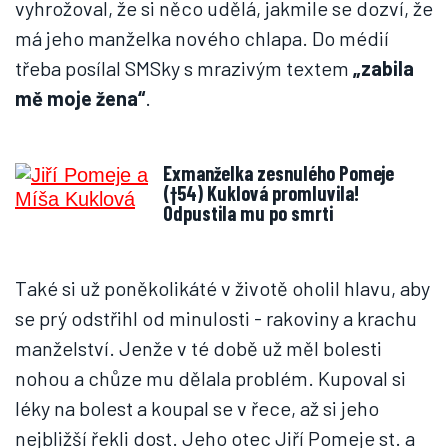
vyhrožoval, že si něco udělá, jakmile se dozví, že
má jeho manželka nového chlapa. Do médií
třeba posílal SMSky s mrazivým textem
„zabila
mě moje žena“
.
Exmanželka zesnulého Pomeje
(†54) Kuklová promluvila!
Odpustila mu po smrti
Také si už poněkolikáté v životě oholil hlavu, aby
se prý odstřihl od minulosti - rakoviny a krachu
manželství. Jenže v té době už měl bolesti
nohou a chůze mu dělala problém. Kupoval si
léky na bolest a koupal se v řece, až si jeho
nejbližší řekli dost. Jeho otec Jiří Pomeje st. a