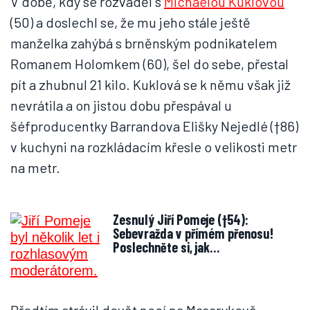
V době, kdy se rozváděl s
Michaelou Kuklovou
(50) a doslechl se, že mu jeho stále ještě
manželka zahýbá s brněnským podnikatelem
Romanem Holomkem (60), šel do sebe, přestal
pít a zhubnul 21 kilo. Kuklová se k němu však již
nevrátila a on jistou dobu přespával u
šéfproducentky Barrandova Elišky Nejedlé (†86)
v kuchyni na rozkládacím křesle o velikosti metr
na metr.
Zesnulý Jiří Pomeje (†54):
Sebevražda v přímém přenosu!
Poslechněte si, jak…