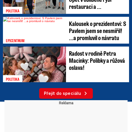
restauraci a ...
POLITIKA
Kalousek o prezidentovi: S
Pavlem jsem se nesmířil!
...a promluvil o návratu
EPICENTRUM
Radost v rodině Petra
Macinky: Polibky a růžová
oslava!
POLITIKA
Přejít do speciálu