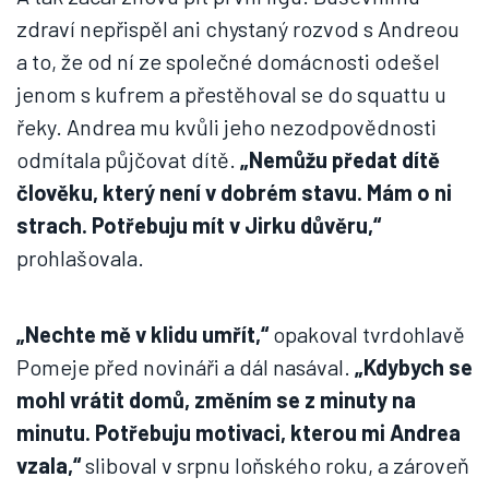
zdraví nepřispěl ani chystaný rozvod s Andreou
a to, že od ní ze společné domácnosti odešel
jenom s kufrem a přestěhoval se do squattu u
řeky. Andrea mu kvůli jeho nezodpovědnosti
odmítala půjčovat dítě.
„Nemůžu předat dítě
člověku, který není v dobrém stavu. Mám o ni
strach. Potřebuju mít v Jirku důvěru,“
prohlašovala.
„Nechte mě v klidu umřít,“
opakoval tvrdohlavě
Pomeje před novináři a dál nasával.
„Kdybych se
mohl vrátit domů, změním se z minuty na
minutu. Potřebuju motivaci, kterou mi Andrea
vzala,“
sliboval v srpnu loňského roku, a zároveň