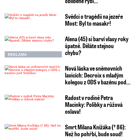
oblíbené rybí…
Svědci o tragédii na jezeře
Most: Byl to masakr!
Alena (45) si barví vlasy roky
špatně. Děláte stejnou
chybu?
REKLAMA
Nová láska ve sněmovních
lavicích: Decroix s mladým
kolegou z ODS v bazénu pod…
Radost v rodině Petra
Macinky: Polibky a růžová
oslava!
Smrt Milana Knížáka († 86):
Než ho pohřbí, bude soud!