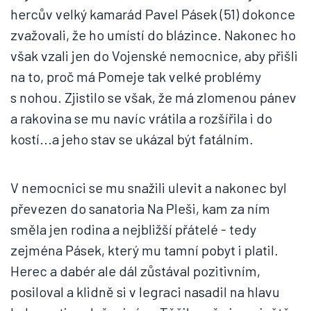
hercův velký kamarád Pavel Pásek (51) dokonce
zvažovali, že ho umístí do blázince. Nakonec ho
však vzali jen do Vojenské nemocnice, aby přišli
na to, proč má Pomeje tak velké problémy
s nohou. Zjistilo se však, že má zlomenou pánev
a rakovina se mu navíc vrátila a rozšířila i do
kostí...a jeho stav se ukázal být fatálním.
V nemocnici se mu snažili ulevit a nakonec byl
převezen do sanatoria Na Pleši, kam za ním
směla jen rodina a nejbližší přátelé - tedy
zejména Pásek, který mu tamní pobyt i platil.
Herec a dabér ale dál zůstával pozitivním,
posiloval a klidně si v legraci nasadil na hlavu