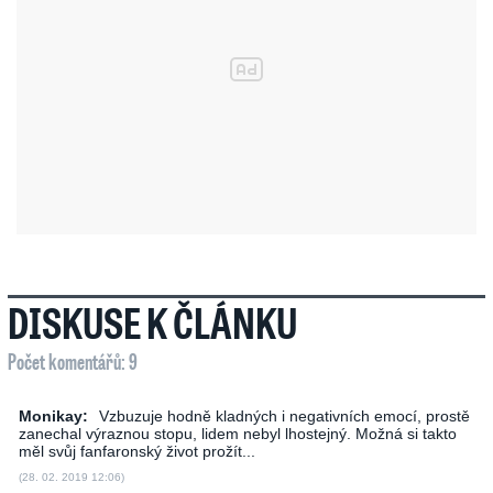
DISKUSE K ČLÁNKU
Počet komentářů: 9
Monikay:
Vzbuzuje hodně kladných i negativních emocí, prostě
zanechal výraznou stopu, lidem nebyl lhostejný. Možná si takto
měl svůj fanfaronský život prožít...
(28. 02. 2019 12:06)