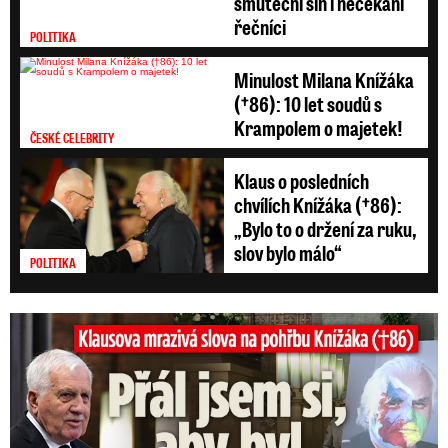
smuteční síň i nečekaní
řečníci
POLITIKA
Minulost Milana Knížáka
(†86): 10 let soudů s
Krampolem o majetek!
ČESKÉ CELEBRITY
Klaus o posledních
chvílích Knížáka (†86):
„Bylo to o držení za ruku,
slov bylo málo“
POLITIKA
Klausova mrazivá slova na pohřbu Knížáka: Přál jsem si...