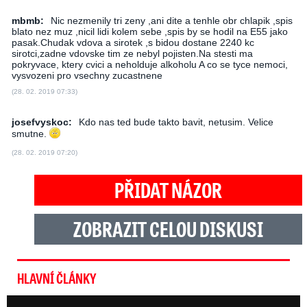
mbmb:
Nic nezmenily tri zeny ,ani dite a tenhle obr chlapik ,spis
blato nez muz ,nicil lidi kolem sebe ,spis by se hodil na E55 jako
pasak.Chudak vdova a sirotek ,s bidou dostane 2240 kc
sirotci,zadne vdovske tim ze nebyl pojisten.Na stesti ma
pokryvace, ktery cvici a neholduje alkoholu A co se tyce nemoci,
vysvozeni pro vsechny zucastnene
(28. 02. 2019 07:33)
josefvyskoc:
Kdo nas ted bude takto bavit, netusim. Velice
smutne.
(28. 02. 2019 07:20)
PŘIDAT NÁZOR
ZOBRAZIT CELOU DISKUSI
HLAVNÍ ČLÁNKY