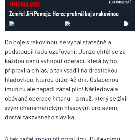
FOTOGALERIE
130 fotografií
Zemřel Jiří Pomeje: Herec prohrál boj s rakovinou
Do boje s rakovinou se vydal statečně a
podstoupil řadu ozařování. Jenže chtěl se za
každou cenu vyhnout operaci, která by ho
připravila o hlas, a tak vsadil na drastickou
hladovkou, kterou držel 42 dní. Oslabenou
imunitu ale napadl zápal plic! Následovala
obávaná operace hrtanu – a muž, který se živil
svým charismatickým hlasovým projevem,
dostal takzvaného slavíka.
A tak začal znovu pít první ligu. Duševnímu