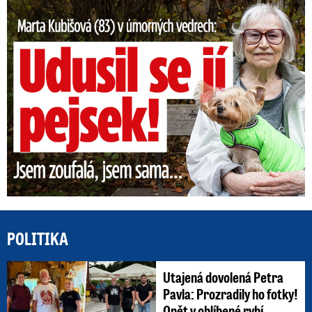
Marta Kubišová (83) v úmorných vedrech: Udusil se jí pejsek!
POLITIKA
Utajená dovolená Petra
Pavla: Prozradily ho fotky!
Opět v oblíbené rybí