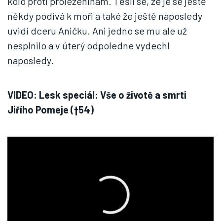
kolo proti proleženinám. Těšil se, že je se ještě
někdy podívá k moři a také že ještě naposledy
uvidí dceru Aničku. Ani jedno se mu ale už
nesplnilo a v úterý odpoledne vydechl
naposledy.
VIDEO: Lesk speciál: Vše o životě a smrti
Jiřího Pomeje (†54)