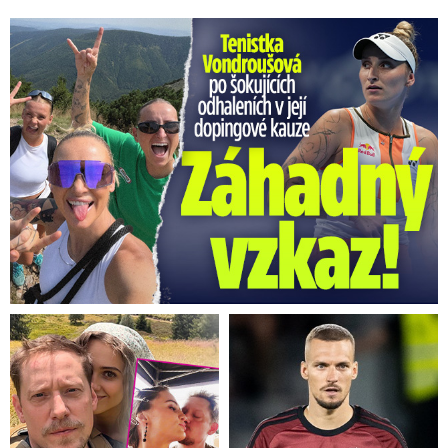
Vondroušová po šokujících odhaleních v kauze: Záhadný vzkaz!