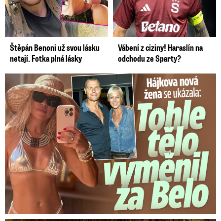
Štěpán Benoni už svou lásku
Vábení z ciziny! Haraslín na
netají. Fotka plná lásky
odchodu ze Sparty?
Tohle tělo nahradilo Belo: Nová partnerka se ukázala...