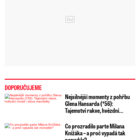
DOPORUČUJEME
Nejsilnější momenty z pohřbu
Glena Hansarda (†56):
Tajemství rakve, hvězdní…
Co prozradilo parte Milana
Knížáka – a proč vypadá tak
nezvykle?