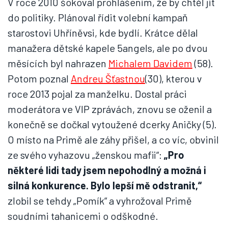
V roce 2010 šokoval prohlášením, že by chtěl jít
do politiky. Plánoval řídit volební kampaň
starostovi Uhříněvsi, kde bydlí. Krátce dělal
manažera dětské kapele 5angels, ale po dvou
měsících byl nahrazen
Michalem Davidem
(58).
Potom poznal
Andreu Šťastnou
(30), kterou v
roce 2013 pojal za manželku. Dostal práci
moderátora ve VIP zprávách, znovu se oženil a
konečně se dočkal vytoužené dcerky Aničky (5).
O místo na Primě ale záhy přišel, a co víc, obvinil
ze svého vyhazovu „ženskou mafii“:
„Pro
některé lidi tady jsem nepohodlný a možná i
silná konkurence. Bylo lepší mě odstranit,“
zlobil se tehdy „Pomík“ a vyhrožoval Primě
soudními tahanicemi o odškodné.