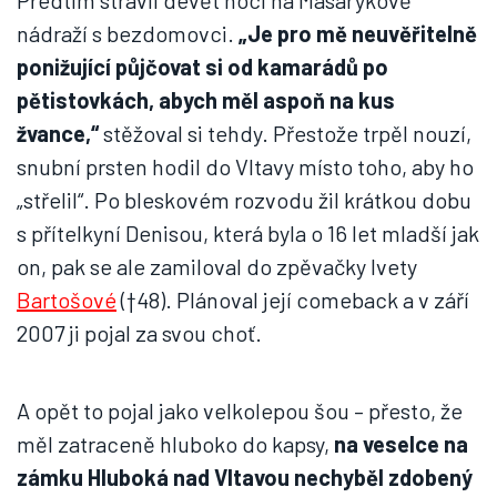
Předtím strávil devět nocí na Masarykově
nádraží s bezdomovci.
„Je pro mě neuvěřitelně
ponižující půjčovat si od kamarádů po
pětistovkách, abych měl aspoň na kus
žvance,“
stěžoval si tehdy. Přestože trpěl nouzí,
snubní prsten hodil do Vltavy místo toho, aby ho
„střelil“. Po bleskovém rozvodu žil krátkou dobu
s přítelkyní Denisou, která byla o 16 let mladší jak
on, pak se ale zamiloval do zpěvačky Ivety
Bartošové
(†48). Plánoval její comeback a v září
2007 ji pojal za svou choť.
A opět to pojal jako velkolepou šou – přesto, že
měl zatraceně hluboko do kapsy,
na veselce na
zámku Hluboká nad Vltavou nechyběl zdobený