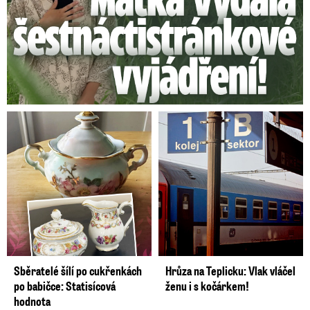
Sběratelé šílí po cukřenkách
Hrůza na Teplicku: Vlak vláčel
po babičce: Statisícová
ženu i s kočárkem!
hodnota