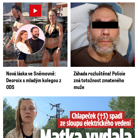
Nová láska ve Sněmovně:
Záhada rozluštěna! Policie
Decroix s mladým kolegou z
zná totožnost zmateného
ODS
muže
Smrtelný pád chlapce: Matka vydala vyjádření na 16 stran