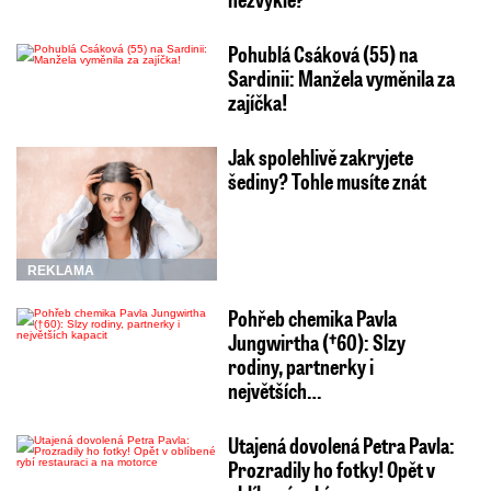
Pohublá Csáková (55) na
Sardinii: Manžela vyměnila za
zajíčka!
Jak spolehlivě zakryjete
šediny? Tohle musíte znát
REKLAMA
Pohřeb chemika Pavla
Jungwirtha (†60): Slzy
rodiny, partnerky i
největších…
Utajená dovolená Petra Pavla:
Prozradily ho fotky! Opět v