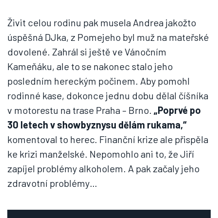
Živit celou rodinu pak musela Andrea jakožto
úspěšná DJka, z Pomejeho byl muž na mateřské
dovolené. Zahrál si ještě ve Vánočním
Kameňáku, ale to se nakonec stalo jeho
posledním hereckým počinem. Aby pomohl
rodinné kase, dokonce jednu dobu dělal číšníka
v motorestu na trase Praha – Brno.
„Poprvé po
30 letech v showbyznysu dělám rukama,“
komentoval to herec. Finanční krize ale přispěla
ke krizi manželské. Nepomohlo ani to, že Jiří
zapíjel problémy alkoholem. A pak začaly jeho
zdravotní problémy…