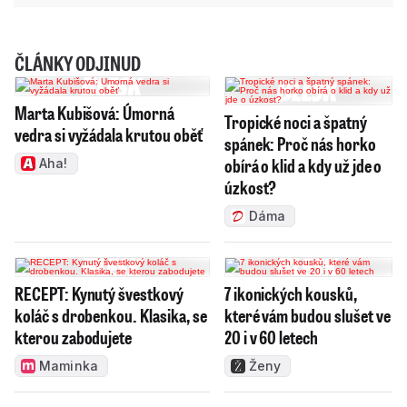
ČLÁNKY ODJINUD
Marta Kubišová: Úmorná
Tropické noci a špatný
vedra si vyžádala krutou oběť
spánek: Proč nás horko
obírá o klid a kdy už jde o
Aha!
úzkost?
Dáma
RECEPT: Kynutý švestkový
7 ikonických kousků,
koláč s drobenkou. Klasika, se
které vám budou slušet ve
kterou zabodujete
20 i v 60 letech
Maminka
Ženy