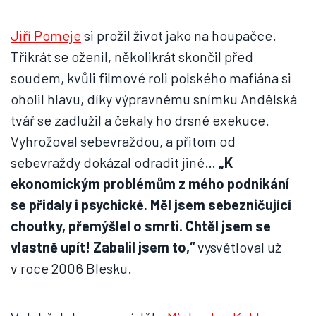
Jiří Pomeje
si prožil život jako na houpačce.
Třikrát se oženil, několikrát skončil před
soudem, kvůli filmové roli polského mafiána si
oholil hlavu, díky výpravnému snímku Andělská
tvář se zadlužil a čekaly ho drsné exekuce.
Vyhrožoval sebevraždou, a přitom od
sebevraždy dokázal odradit jiné…
„K
ekonomickým problémům z mého podnikání
se přidaly i psychické. Měl jsem sebezničující
choutky, přemýšlel o smrti. Chtěl jsem se
vlastně upít! Zabalil jsem to,“
vysvětloval už
v roce 2006 Blesku.