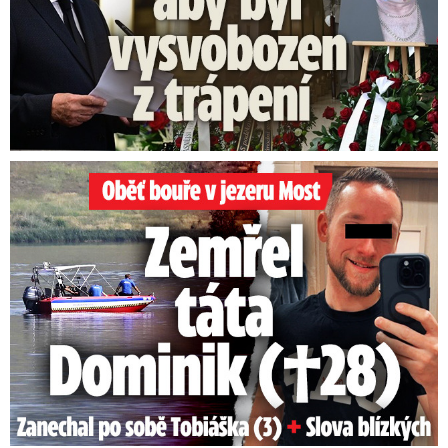
Oběť bouře v jezeru Most: Zemřel táta Dominik (†28)