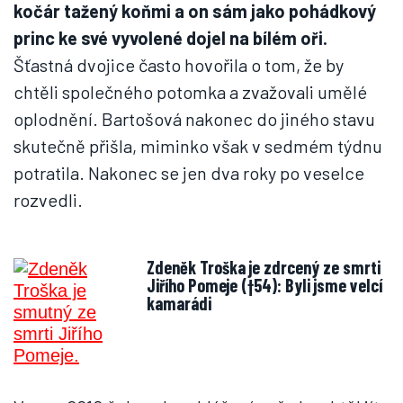
kočár tažený koňmi a on sám jako pohádkový
princ ke své vyvolené dojel na bílém oři.
Šťastná dvojice často hovořila o tom, že by
chtěli společného potomka a zvažovali umělé
oplodnění. Bartošová nakonec do jiného stavu
skutečně přišla, miminko však v sedmém týdnu
potratila. Nakonec se jen dva roky po veselce
rozvedli.
Zdeněk Troška je zdrcený ze smrti
Jiřího Pomeje (†54): Byli jsme velcí
kamarádi