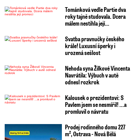
Tománková vedle Partie dva
roky tajně studovala. Dcera
málem nestihla její…
Svatba pravnučky českého
krále! Luxusní šperky i
urozená sešlost
Nehoda syna Žilkové Vincenta
Navrátila: Výbuch v autě
odnesl rozkrok
Kalousek o prezidentovi: S
Pavlem jsem se nesmířil! ...a
promluvil o návratu
Prodej rodinného domu 227
m², Ostrava - Nová Bělá