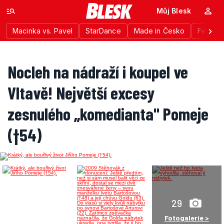
Můj Blesk
Macinka vs. Pavel
StarDance
Made in Česko
Festiva
Nocleh na nádraží i koupel ve
Vltavě! Největší excesy
zesnulého „komedianta" Pomeje
(†54)
29
Fotogalerie >