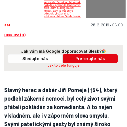
sal
28. 2. 2019 • 06:00
Diskuze (8)
Jak vám má Google doporučovat Blesk?
Sledujte nás
Preferujte nás
Jak to celé funguje
Slavný herec a dabér Jiří Pomeje (†54), který
podlehl zákeřné nemoci, byl celý život svými
přáteli pokládán za komedianta. A to nejen
v kladném, ale i v záporném slova smyslu.
Svými patetickými gesty byl známý široko