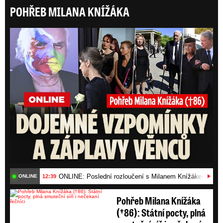
POHŘEB MILANA KNÍŽÁKA
ONLI
ONLINE: Poslední rozloučení s Milanem Knížákem (†86)
12:39
ONLINE
Pohřeb Milana Knížáka
(†86): Státní pocty, plná