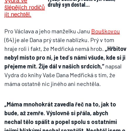
druhý syn dostal…
Pro Václava a jeho manželku Janu
Bouškovou
(64) je ale Dana prý stále nablízku. Prý v tom
hraje roli i fakt, že Medřická nemá hrob.
„Hřbitov
nebyl místo pro ni, je teď s námi všude, kde si ji
přejeme mít. Žije dál v našich srdcích,“
napsal
Vydra do knihy Vaše Dana Medřická s tím, že
máma ostatně nic jiného ani nechtěla.
„Máma mnohokrát zavedla řeč na to, jak to
bude, až zemře. Výslovně si přála, abych
nechal tělo spálit a popel spolu s ostatními
jejími blízkými nechal rozptýlit. Nechtěl jsem o