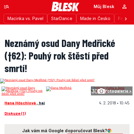
Můj Blesk
Macinka vs. Pavel
StarDance
Made in Česko
Festiva
Neznámý osud Dany Medřické
(†62): Pouhý rok štěstí před
smrtí!
30
Fotogalerie >
Hana Höschlová
, haj
4. 2. 2018 • 10:45
Diskuze (1)
Jak vám má Google doporučovat Blesk?