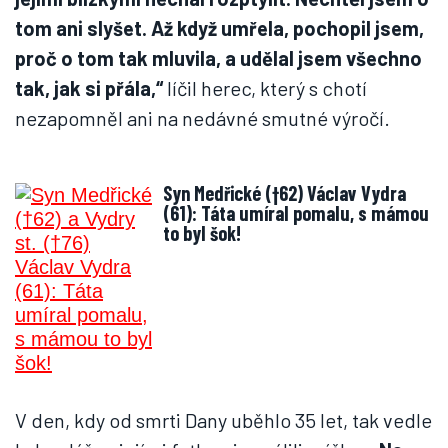
tom ani slyšet. Až když umřela, pochopil jsem,
proč o tom tak mluvila, a udělal jsem všechno
tak, jak si přála,“
líčil herec, který s chotí
nezapomněl ani na nedávné smutné výročí.
Syn Medřické (†62) Václav Vydra
(61): Táta umíral pomalu, s mámou
to byl šok!
V den, kdy od smrti Dany uběhlo 35 let, tak vedle