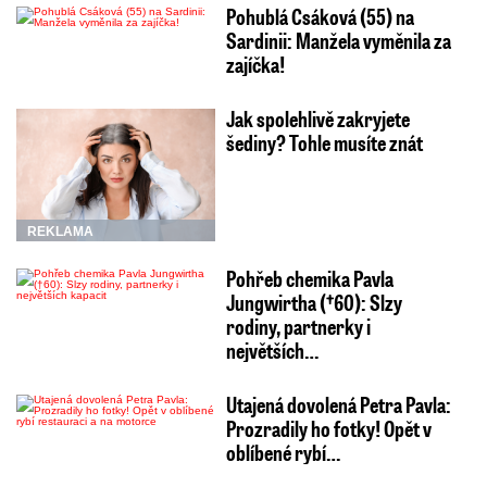
Pohublá Csáková (55) na
Sardinii: Manžela vyměnila za
zajíčka!
Jak spolehlivě zakryjete
šediny? Tohle musíte znát
REKLAMA
Pohřeb chemika Pavla
Jungwirtha (†60): Slzy
rodiny, partnerky i
největších…
Utajená dovolená Petra Pavla:
Prozradily ho fotky! Opět v
oblíbené rybí…