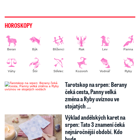
HOROSKOPY
Beran
Býk
Blíženci
Rak
Lev
Panna
Váhy
Štír
Střelec
Kozoroh
Vodnář
Ryby
Tarotskop na srpen: Berany
čeká cesta, Panny velká
změna a Ryby uvíznou ve
stojatých …
Výklad andělských karet na
srpen: Tato 3 znamení čeká
nejnáročnější období. Kdo
bude…