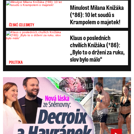
Minulost Milana Knížáka
(†86): 10 let soudů s
Krampolem o majetek!
ČESKÉ CELEBRITY
Klaus o posledních
chvílích Knížáka (†86):
„Bylo to o držení za ruku,
slov bylo málo“
POLITIKA
Nová láska ve Sněmovně: Decroix s mladým kolegou z ODS