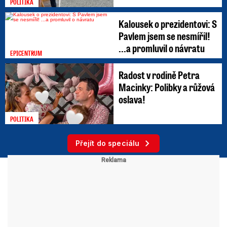
POLITIKA
Kalousek o prezidentovi: S
Pavlem jsem se nesmířil!
...a promluvil o návratu
EPICENTRUM
Radost v rodině Petra
Macinky: Polibky a růžová
oslava!
POLITIKA
Přejít do speciálu