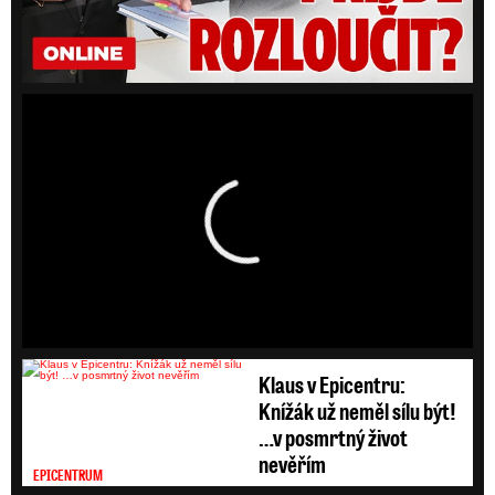
HD
SD
Klaus v Epicentru:
Knížák už neměl sílu být!
…v posmrtný život
nevěřím
EPICENTRUM