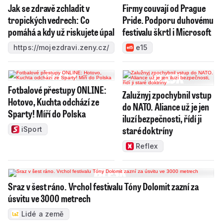
Jak se zdravě zchladit v
Firmy couvají od Prague
tropických vedrech: Co
Pride. Podporu duhovému
pomáhá a kdy už riskujete úpal
festivalu škrtl i Microsoft
https://mojezdravi.zeny.cz/
e15
Fotbalové přestupy ONLINE:
Zalužnyj zpochybnil vstup
Hotovo, Kuchta odchází ze
do NATO. Aliance už je jen
Sparty! Míří do Polska
iluzí bezpečnosti, řídí ji
staré doktríny
iSport
Reflex
Sraz v šest ráno. Vrchol festivalu Tóny Dolomit zazní za
úsvitu ve 3000 metrech
Lidé a země