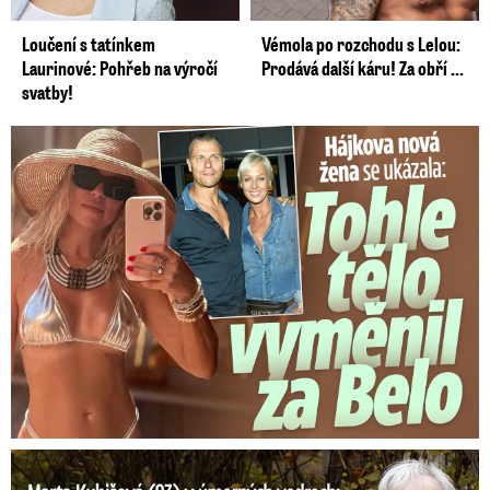
Loučení s tatínkem
Vémola po rozchodu s Lelou:
Laurinové: Pohřeb na výročí
Prodává další káru! Za obří ...
svatby!
Tohle tělo nahradilo Belo: Nová partnerka se ukázala...
Marta Kubišová (83) v úmorných vedrech: Udusil se jí pejsek!