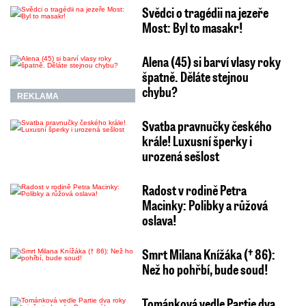
Svědci o tragédii na jezeře
Most: Byl to masakr!
Alena (45) si barví vlasy roky
špatně. Děláte stejnou
chybu?
REKLAMA
Svatba pravnučky českého
krále! Luxusní šperky i
urozená sešlost
Radost v rodině Petra
Macinky: Polibky a růžová
oslava!
Smrt Milana Knížáka († 86):
Než ho pohřbí, bude soud!
Tománková vedle Partie dva