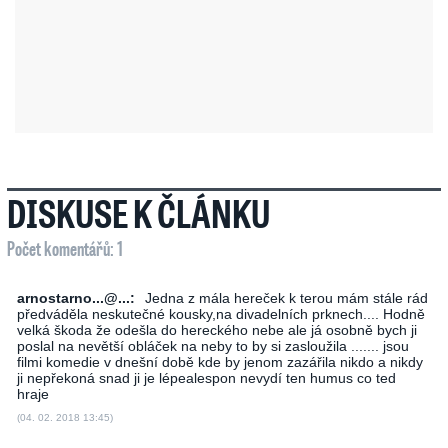
DISKUSE K ČLÁNKU
Počet komentářů: 1
arnostarno...@...:
Jedna z mála hereček k terou mám stále rád
předváděla neskutečné kousky,na divadelních prknech.... Hodně
velká škoda že odešla do hereckého nebe ale já osobně bych ji
poslal na nevětší obláček na neby to by si zasloužila ....... jsou
filmi komedie v dnešní době kde by jenom zazářila nikdo a nikdy
ji nepřekoná snad ji je lépealespon nevydí ten humus co ted
hraje
(04. 02. 2018 13:45)