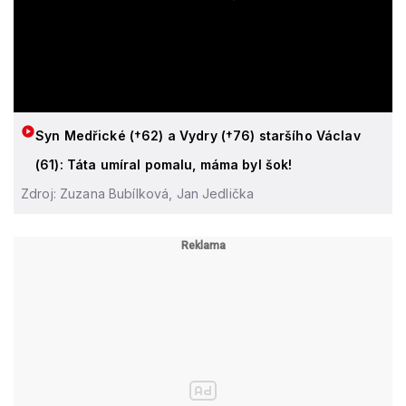
Syn Medřické (†62) a Vydry (†76) staršího Václav
(61): Táta umíral pomalu, máma byl šok!
Zdroj: Zuzana Bubílková, Jan Jedlička