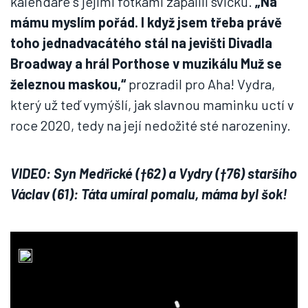
kalendáře s jejími fotkami zapálili svíčku.
„Na
mámu myslím pořád. I když jsem třeba právě
toho jednadvacátého stál na jevišti Divadla
Broadway a hrál Porthose v muzikálu Muž se
železnou maskou,“
prozradil pro Aha! Vydra,
který už teď vymýšlí, jak slavnou maminku uctí v
roce 2020, tedy na její nedožité sté narozeniny.
VIDEO: Syn Medřické (†62) a Vydry (†76) staršího
Václav (61): Táta umíral pomalu, máma byl šok!