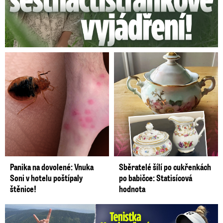
Panika na dovolené: Vnuka
Sběratelé šílí po cukřenkách
Soni v hotelu poštípaly
po babičce: Statisícová
štěnice!
hodnota
Vondroušová po šokujících odhaleních v kauze: Záhadný vzkaz!