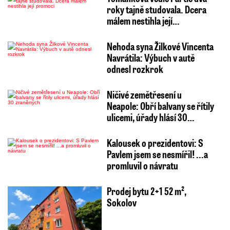
roky tajně studovala. Dcera
málem nestihla její…
Nehoda syna Žilkové Vincenta
Navrátila: Výbuch v autě
odnesl rozkrok
Ničivé zemětřesení u
Neapole: Obří balvany se řítily
ulicemi, úřady hlásí 30…
Kalousek o prezidentovi: S
Pavlem jsem se nesmířil! ...a
promluvil o návratu
Prodej bytu 2+1 52 m²,
Sokolov