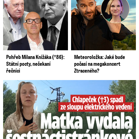
Pohřeb Milana Knížáka (†86):
Meteoroložka: Jaké bude
Státní pocty, nečekaní
počasí na megakoncert
řečníci
Ztraceného?
Smrtelný pád chlapce: Matka vydala vyjádření na 16 stran