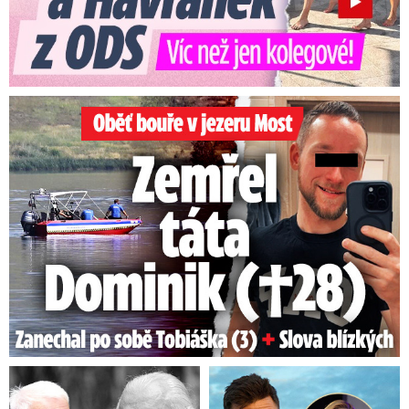
Oběť bouře v jezeru Most: Zemřel táta Dominik (†28)