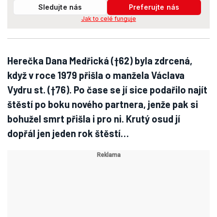
Sledujte nás
Preferujte nás
Jak to celé funguje
Herečka Dana Medřická (†62) byla zdrcená,
když v roce 1979 přišla o manžela Václava
Vydru st. (†76). Po čase se jí sice podařilo najít
štěstí po boku nového partnera, jenže pak si
bohužel smrt přišla i pro ni. Krutý osud jí
dopřál jen jeden rok štěstí…