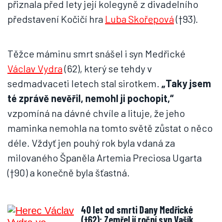
přiznala před lety její kolegyně z divadelního
představení Kočičí hra
Luba Skořepová
(†93).
Těžce máminu smrt snášel i syn Medřické
Václav Vydra
(62), který se tehdy v
sedmadvaceti letech stal sirotkem.
„Taky jsem
té zprávě nevěřil, nemohl ji pochopit,“
vzpomíná na dávné chvíle a lituje, že jeho
maminka nemohla na tomto světě zůstat o něco
déle. Vždyť jen pouhý rok byla vdaná za
milovaného Španěla Artemia Preciosa Ugarta
(†90) a konečně byla šťastná.
40 let od smrti Dany Medřické
(†62): Zemřel jí roční syn Vašík,