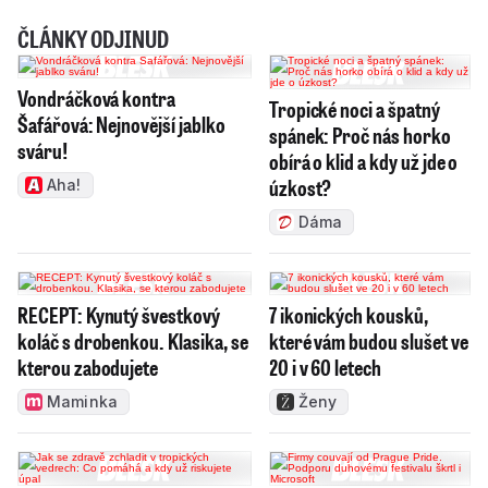
ČLÁNKY ODJINUD
Vondráčková kontra
Tropické noci a špatný
Šafářová: Nejnovější jablko
spánek: Proč nás horko
sváru!
obírá o klid a kdy už jde o
úzkost?
Aha!
Dáma
RECEPT: Kynutý švestkový
7 ikonických kousků,
koláč s drobenkou. Klasika, se
které vám budou slušet ve
kterou zabodujete
20 i v 60 letech
Maminka
Ženy