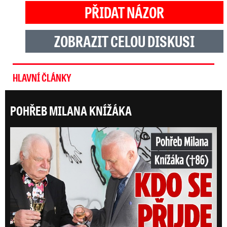
PŘIDAT NÁZOR
ZOBRAZIT CELOU DISKUSI
HLAVNÍ ČLÁNKY
POHŘEB MILANA KNÍŽÁKA
ONLI