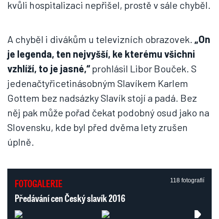
kvůli hospitalizaci nepřišel, prostě v sále chyběl.
A chyběl i divákům u televizních obrazovek.
„On
je legenda, ten nejvyšší, ke kterému všichni
vzhlíží, to je jasné,“
prohlásil Libor Bouček. S
jedenačtyřicetinásobným Slavíkem Karlem
Gottem bez nadsázky Slavík stojí a padá. Bez
něj pak může pořad čekat podobný osud jako na
Slovensku, kde byl před dvěma lety zrušen
úplně.
FOTOGALERIE
118 fotografií
Předávání cen Český slavík 2016