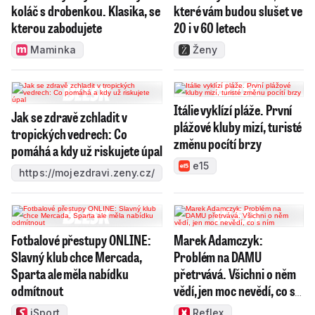
koláč s drobenkou. Klasika, se
které vám budou slušet ve
kterou zabodujete
20 i v 60 letech
Maminka
Ženy
Itálie vyklízí pláže. První
Jak se zdravě zchladit v
plážové kluby mizí, turisté
tropických vedrech: Co
změnu pocítí brzy
pomáhá a kdy už riskujete úpal
e15
https://mojezdravi.zeny.cz/
Fotbalové přestupy ONLINE:
Marek Adamczyk:
Slavný klub chce Mercada,
Problém na DAMU
Sparta ale měla nabídku
přetrvává. Všichni o něm
odmítnout
vědí, jen moc nevědí, co s
ním
iSport
Reflex