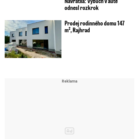
Navrátila: Výbuch v autě
odnesl rozkrok
Prodej rodinného domu 147
m², Rajhrad