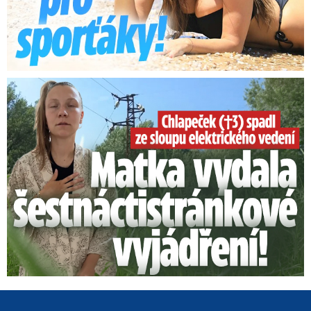
Smrtelný pád chlapce: Matka vydala vyjádření na 16 stran