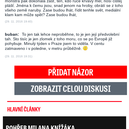
monstra pak dokonala zášť, ten, kdo ruce krvavý měl, nosí čistej
plášť. Jména k čemu jsou, snad jenom na hroby, obrátí se z toho
všeho země naruby. Zase budou lhát, řídit tenhle svět, mediální
klam kam může spět? Zase budou lhát,
(29. 11. 2016 19:40)
buban:
To jen tak lehce neproběhne, to je jen její předvolební
tah. Sto tisíc je jen zlomek z toho moru, co se po Evropě již
pohybuje. Minulý týden v Praze jsem to viděla. V centu
zatmaveno i v poledne, v metru průběžně.
(29. 11. 2016 19:31)
PŘIDAT NÁZOR
ZOBRAZIT CELOU DISKUSI
HLAVNÍ ČLÁNKY
POHŘEB MILANA KNÍŽÁKA