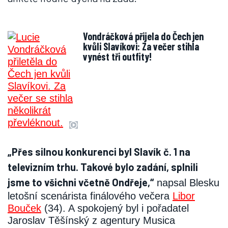
Vondráčková přijela do Čech jen
kvůli Slavíkovi: Za večer stihla
vynést tři outfity!
„Přes silnou konkurenci byl Slavík č. 1 na
televizním trhu. Takové bylo zadání, splnili
jsme to všichni včetně Ondřeje,“
napsal Blesku
letošní scenárista finálového večera
Libor
Bouček
(34). A spokojený byl i pořadatel
Jaroslav Těšínský z agentury Musica