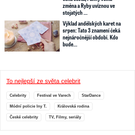
změna a Ryby uvíznou ve
stojatých …
Výklad andělských karet na
srpen: Tato 3 znamení čeká
nejnáročnější období. Kdo
bude…
To nejlepší ze světa celebrit
Celebrity
Festival ve Varech
StarDance
Módní policie Iny T.
Královská rodina
České celebrity
TV, Filmy, seriály