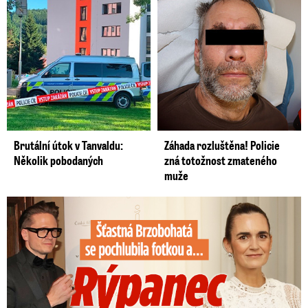
Brutální útok v Tanvaldu:
Záhada rozluštěna! Policie
Několik pobodaných
zná totožnost zmateného
muže
Šťastná Brzobohatá se pochlubila fotkou: Rýpanec od Ondřeje