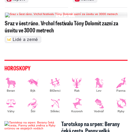
Sraz v šest ráno. Vrchol festivalu Tóny Dolomit zazní za
úsvitu ve 3000 metrech
Lidé a země
HOROSKOPY
Beran
Býk
Blíženci
Rak
Lev
Panna
Váhy
Štír
Střelec
Kozoroh
Vodnář
Ryby
Tarotskop na srpen: Berany
čeká cesta, Panny velká