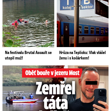
Na festivalu Brutal Assault se
Hrůza na Teplicku: Vlak vláčel
utopil muž!
ženu i s kočárkem!
Oběť bouře v jezeru Most: Zemřel táta Dominik (†28)