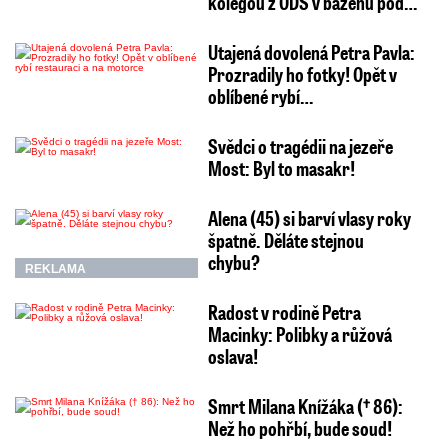
kolegou z ODS v bazénu pod…
Utajená dovolená Petra Pavla:
Prozradily ho fotky! Opět v
oblíbené rybí…
Svědci o tragédii na jezeře
Most: Byl to masakr!
Alena (45) si barví vlasy roky
špatně. Děláte stejnou
chybu?
REKLAMA
Radost v rodině Petra
Macinky: Polibky a růžová
oslava!
Smrt Milana Knížáka († 86):
Než ho pohřbí, bude soud!