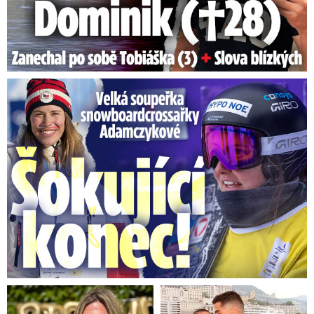
Velká soupeřka Adamczykové: Šokující konec!