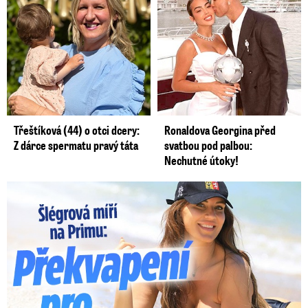
Třeštíková (44) o otci dcery:
Ronaldova Georgina před
Z dárce spermatu pravý táta
svatbou pod palbou:
Nechutné útoky!
Lucie Šlégrová míří na Primu. Překvapení pro sporťáky!