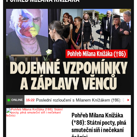
Posl
Poslední rozloučení s Milanem Knížákem (†86): Dojemn
15:22
ONLINE
Pohřeb Milana Knížáka
(†86): Státní pocty, plná
smuteční síň i nečekaní
řečníci