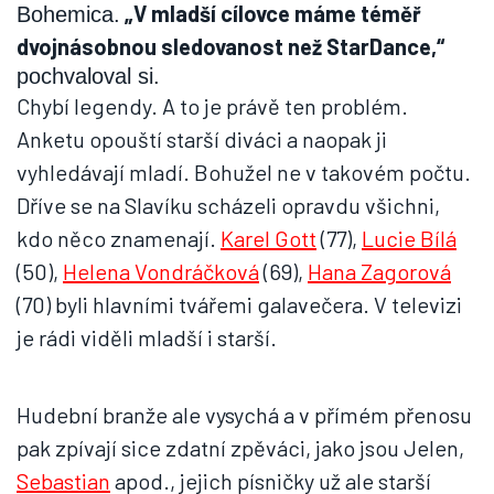
„V mladší cílovce máme téměř
Bohemica.
dvojnásobnou sledovanost než StarDance,“
pochvaloval si.
Chybí legendy. A to je právě ten problém.
Anketu opouští starší diváci a naopak ji
vyhledávají mladí. Bohužel ne v takovém počtu.
Dříve se na Slavíku scházeli opravdu všichni,
kdo něco znamenají.
Karel Gott
(77),
Lucie Bílá
(50),
Helena Vondráčková
(69),
Hana Zagorová
(70) byli hlavními tvářemi galavečera. V televizi
je rádi viděli mladší i starší.
Hudební branže ale vysychá a v přímém přenosu
pak zpívají sice zdatní zpěváci, jako jsou Jelen,
Sebastian
apod., jejich písničky už ale starší