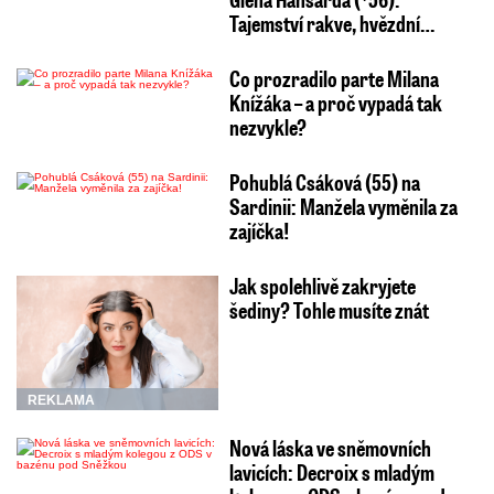
Tajemství rakve, hvězdní…
Co prozradilo parte Milana
Knížáka – a proč vypadá tak
nezvykle?
Pohublá Csáková (55) na
Sardinii: Manžela vyměnila za
zajíčka!
Jak spolehlivě zakryjete
šediny? Tohle musíte znát
REKLAMA
Nová láska ve sněmovních
lavicích: Decroix s mladým