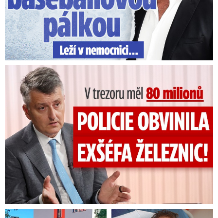
V trezoru měl 80 milionů: Policie obvinila exšéfa železnic!