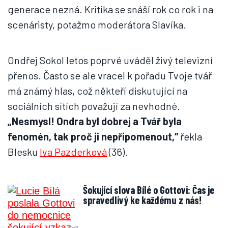
generace nezná. Kritika se snáší rok co rok i na
scenáristy, potažmo moderátora Slavíka.
Ondřej Sokol letos poprvé uváděl živý televizní
přenos. Často se ale vracel k pořadu Tvoje tvář
má známý hlas, což někteří diskutující na
sociálních sítích považují za nevhodné.
„Nesmysl! Ondra byl dobrej a Tvář byla
fenomén, tak proč ji nepřipomenout,“
řekla
Blesku
Iva Pazderková
(36).
Šokující slova Bílé o Gottovi: Čas je
spravedlivý ke každému z nás!