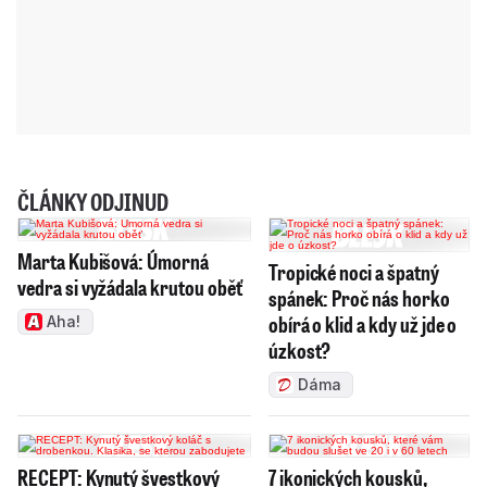
ČLÁNKY ODJINUD
Marta Kubišová: Úmorná
Tropické noci a špatný
vedra si vyžádala krutou oběť
spánek: Proč nás horko
obírá o klid a kdy už jde o
Aha!
úzkost?
Dáma
RECEPT: Kynutý švestkový
7 ikonických kousků,