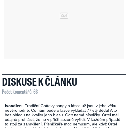
DISKUSE K ČLÁNKU
Počet komentářů: 63
ivoadler:
Tradiční Gottovy songy o lásce už jsou v jeho věku
nevěrohodné. Co nám bude o lásce vykládat 77letý děda! A to
bez ohledu na kvalitu jeho hlasu. Gott nemá písničky. Ortel měl
údajně prohlásit, že ho v příští sezóně vyřídí. V každém případě
to stojí za zamyšlení. Písničkáře moc nemusím, ale když Ortel