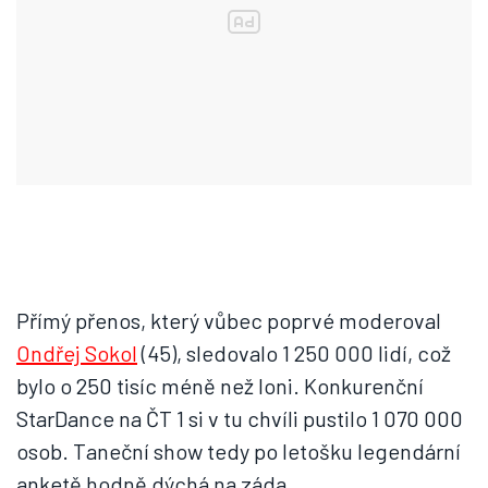
Přímý přenos, který vůbec poprvé moderoval
Ondřej Sokol
(45), sledovalo 1 250 000 lidí, což
bylo o 250 tisíc méně než loni. Konkurenční
StarDance na ČT 1 si v tu chvíli pustilo 1 070 000
osob. Taneční show tedy po letošku legendární
anketě hodně dýchá na záda.