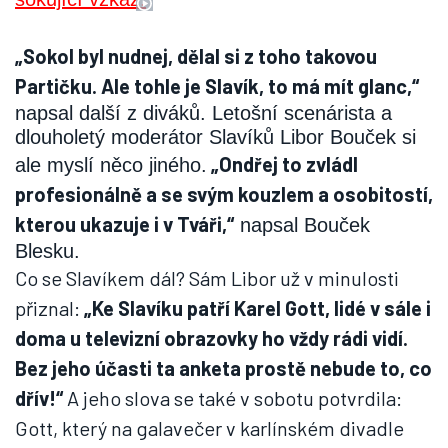
„Sokol byl nudnej, dělal si z toho takovou
Partičku. Ale tohle je Slavík, to má mít glanc,“
napsal další z diváků. Letošní scenárista a
dlouholetý moderátor Slavíků Libor Bouček si
„Ondřej to zvládl
ale myslí něco jiného.
profesionálně a se svým kouzlem a osobitostí,
kterou ukazuje i v Tváři,“
napsal Bouček
Blesku.
Co se Slavíkem dál? Sám Libor už v minulosti
přiznal:
„Ke Slavíku patří Karel Gott, lidé v sále i
doma u televizní obrazovky ho vždy rádi vidí.
Bez jeho účasti ta anketa prostě nebude to, co
dřív!“
A jeho slova se také v sobotu potvrdila:
Gott, který na galavečer v karlínském divadle