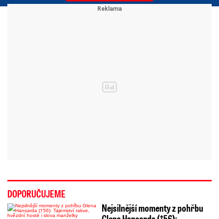
DOPORUČUJEME
Nejsilnější momenty z pohřbu
Glena Hansarda (†56):