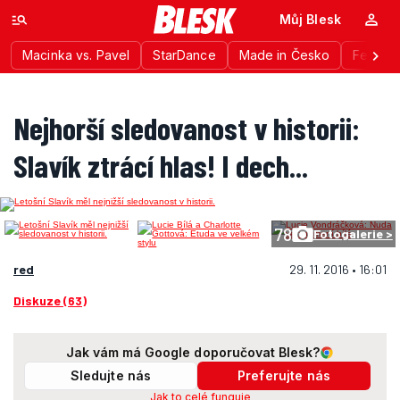
Můj Blesk
Macinka vs. Pavel
StarDance
Made in Česko
Festiva
Nejhorší sledovanost v historii:
Slavík ztrácí hlas! I dech...
78
Fotogalerie >
red
29. 11. 2016 • 16:01
Diskuze (63)
Jak vám má Google doporučovat Blesk?
Sledujte nás
Preferujte nás
Jak to celé funguje