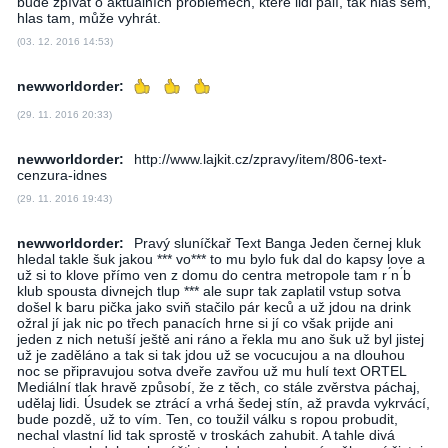
bude zpívat o aktuálních problémech, které lidi pálí, tak hlas sem,
hlas tam, může vyhrát.
(03. 12. 2016 14:53)
newworldorder:
(29. 11. 2016 20:33)
newworldorder:
http://www.lajkit.cz/zpravy/item/806-text-
cenzura-idnes
(29. 11. 2016 19:43)
newworldorder:
Pravý sluníčkař Text Banga Jeden černej kluk
hledal takle šuk jakou *** vo*** to mu bylo fuk dal do kapsy love a
už si to klove přímo ven z domu do centra metropole tam r ́n ́b
klub spousta divnejch tlup *** ale supr tak zaplatil vstup sotva
došel k baru pička jako sviň stačilo pár keců a už jdou na drink
ožral jí jak nic po třech panacích hrne si jí co však prijde ani
jeden z nich netuší ještě ani ráno a řekla mu ano šuk už byl jistej
už je zaděláno a tak si tak jdou už se vocucujou a na dlouhou
noc se připravujou sotva dveře zavřou už mu hulí text ORTEL
Mediální tlak hravě způsobí, že z těch, co stále zvěrstva páchaj,
udělaj lidi. Úsudek se ztrácí a vrhá šedej stín, až pravda vykrvácí,
bude pozdě, už to vím. Ten, co toužil válku s ropou probudit,
nechal vlastní lid tak sprostě v troskách zahubit. A tahle divá