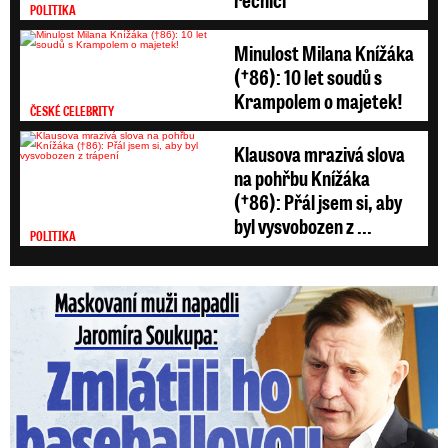
POLITIKA
Minulost Milana Knížáka
(†86): 10 let soudů s
Krampolem o majetek!
ČESKÉ CELEBRITY
Klausova mrazivá slova
na pohřbu Knížáka
(†86): Přál jsem si, aby
byl vysvobozen z ...
POLITIKA
Maskovaní muži napadli Jaromíra Soukupa: Krvavá nakládačka